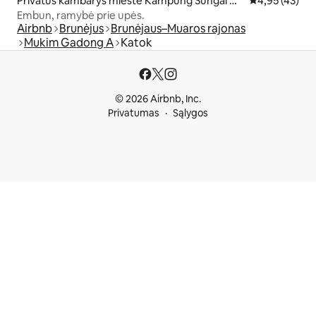
Privatus kambarys mieste Kampung Sungai M
Vidutinis įvert
4,95 (43)
atan
Embun, ramybė prie upės.
Airbnb
Brunėjus
Brunėjaus–Muaros rajonas
Mukim Gadong A
Katok
© 2026 Airbnb, Inc.
Privatumas
Sąlygos