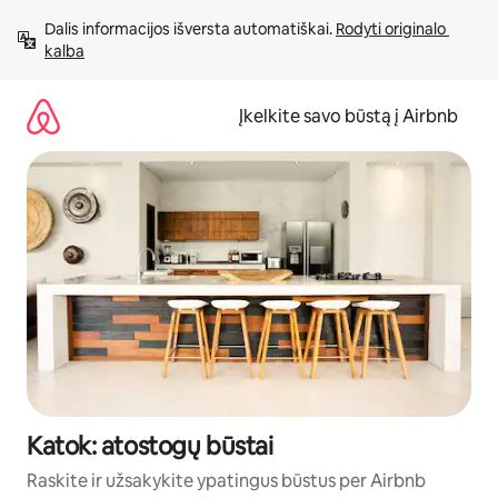
Pereiti
Dalis informacijos išversta automatiškai. 
Rodyti originalo 
prie
kalba
turinio
Įkelkite savo būstą į Airbnb
Katok: atostogų būstai
Raskite ir užsakykite ypatingus būstus per Airbnb