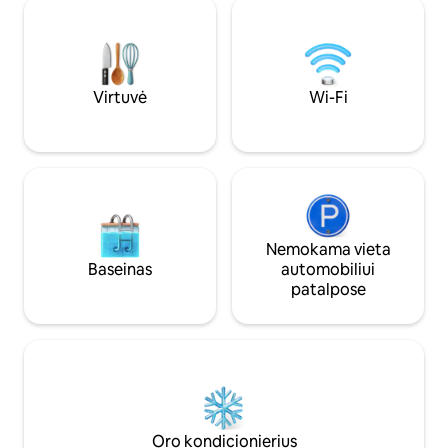
arba poilsiui vakare švelniai apšviestoje
maksimalų px užsa
aplinkoje. Būstas taip pat puikiai tinka
RENGINIAMS STATYTI AUTOMOBILIŲ
tinklalaidėms ir nedidelės apimties
ANT SIMPANG KE
vaizdo įrašams, nes yra ramioje ir vizualiai
NELEIDŽIAMA NAUDOTI
malonioje aplinkoje.
laikas prasideda 22
Virtuvė
Wi-Fi
Nemokama vieta
Baseinas
automobiliui
patalpose
Oro kondicionierius