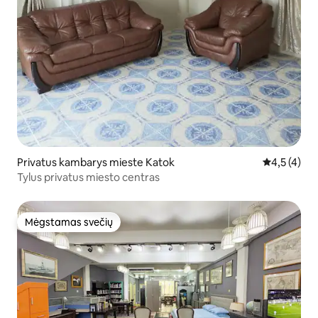
Privatus kambarys mieste Katok
Vidutinis įv
4,5 (4)
Tylus privatus miesto centras
Mėgstamas svečių
Mėgstamas svečių