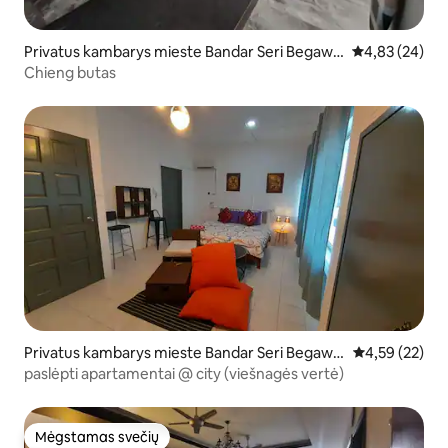
Privatus kambarys mieste Bandar Seri Begawa
Vidutinis įvert
4,83 (24)
n
Chieng butas
Privatus kambarys mieste Bandar Seri Begawa
Vidutinis įvert
4,59 (22)
n
paslėpti apartamentai @ city (viešnagės vertė)
Mėgstamas svečių
Mėgstamas svečių