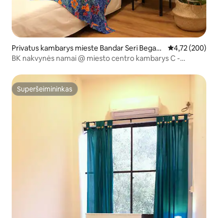
Privatus kambarys mieste Bandar Seri Begaw
Vidutinis įverti
4,72 (200)
an
BK nakvynės namai @ miesto centro kambarys C -
vienvietis kambarys
Superšeimininkas
Superšeimininkas