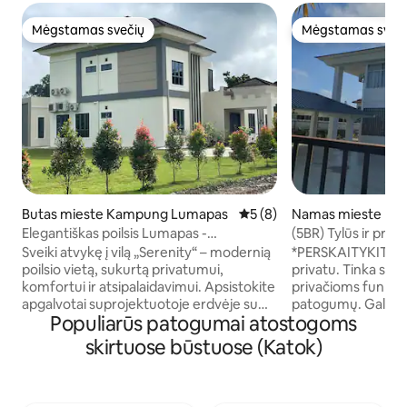
Mėgstamas svečių
Mėgstamas sveč
Mėgstamas svečių
Mėgstamas sveč
Butas mieste Kampung Lumapas
Vidutinis įvertinimas: 5 iš 5,
5 (8)
Namas mieste Ka
atik
Elegantiškas poilsis Lumapas -
(5BR) Tylūs ir priv
privatumas, stilius ir komfortas
Sveiki atvykę į vilą „Serenity“ – modernią
*PERSKAITYKITE VISĄ 
poilsio vietą, sukurtą privatumui,
privatu. Tinka sav
komfortui ir atsipalaidavimui. Apsistokite
privačioms funkcij
apgalvotai suprojektuotoje erdvėje su
patogumų. Galimas paėmimas ir
Populiarūs patogumai atostogoms
jaukiais interjerais ir raminančia
išlaipinimas oro uoste. Užsa
atmosfera, kuri puikiai tinka
nurodykite tikslų s
skirtuose būstuose (Katok)
atsipalaiduoti arba tiesiog mėgautis
galėtume paruošti 
ramia poilsio vieta. Lauke esanti erdvi
tualeto reikmenis. 😊 Jei norite n
terasa suteikia jaukią aplinką rytinei kavai
renginius, malonia