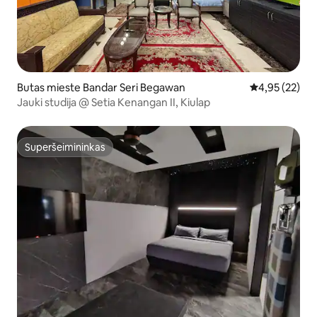
Butas mieste Bandar Seri Begawan
Vidutinis įvert
4,95 (22)
Jauki studija @ Setia Kenangan II, Kiulap
Superšeimininkas
Superšeimininkas