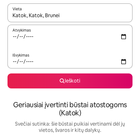
Vieta
Kai pasirodys paieškos rezultatai, juos naršyti galite naudodam
Atvykimas
Išvykimas
Ieškoti
Geriausiai įvertinti būstai atostogoms
(Katok)
Svečiai sutinka: šie būstai puikiai vertinami dėl jų
vietos, švaros ir kitų dalykų.