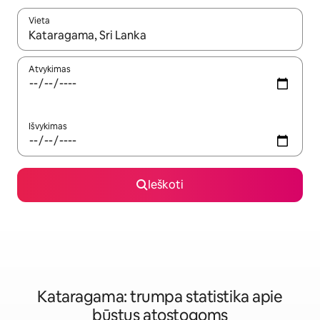
Vieta
Kai pasirodys paieškos rezultatai, juos naršyti galite naudodam
Atvykimas
Išvykimas
Ieškoti
Kataragama: trumpa statistika apie
būstus atostogoms