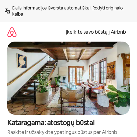
Pereiti
Dalis informacijos išversta automatiškai. 
Rodyti originalo 
prie
kalba
turinio
Įkelkite savo būstą į Airbnb
Kataragama: atostogų būstai
Raskite ir užsakykite ypatingus būstus per Airbnb