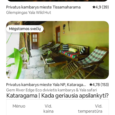
Privatus kambarys mieste Tissamaharama
Vidutinis įver
4,9 (39)
Glempingas Yala Wild Hut
Mėgstamas svečių
Mėgstamas svečių
Privatus kambarys mieste Yala NP, Kataragam
Vidutinis įverti
4,78 (153)
a
Gem River Edge Eco dvivietis kambarys & Yala safari
Kataragama | Kada geriausia apsilankyti?
Mėnuo
Vid.
Vid.
kaina
temperatūra