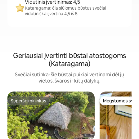
Vidutinis įvertinimas: 4,5
Kataragama: čia siūlomus būstus svečiai
vidutiniškai įvertina 4,5 iš 5
Geriausiai įvertinti būstai atostogoms
(Kataragama)
Svečiai sutinka: šie būstai puikiai vertinami dėl jų
vietos, švaros ir kitų dalykų.
Superšeimininkas
Mėgstamas sveč
Superšeimininkas
Mėgstamas sveč