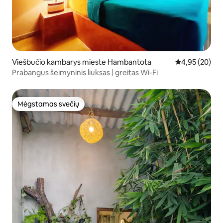
Viešbučio kambarys mieste Hambantota
Vidutinis įvert
4,95 (20)
Prabangus šeimyninis liuksas | greitas Wi-Fi
Mėgstamas svečių
Mėgstamas svečių