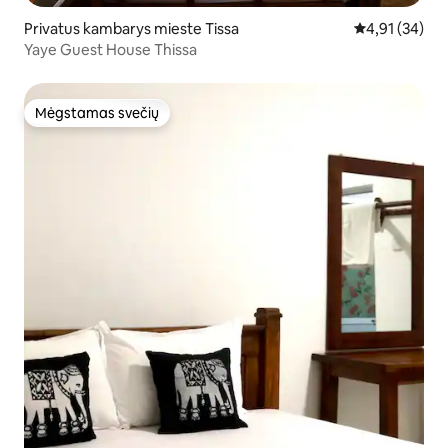
Privatus kambarys mieste Tissa
Vidutinis įvert
4,91 (34)
Yaye Guest House Thissa
Mėgstamas svečių
Mėgstamas svečių