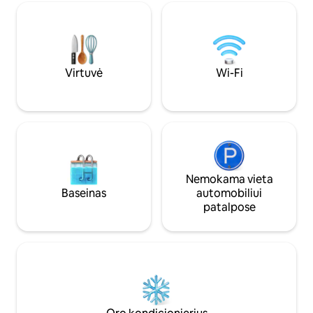
prekių parduotuvė
bankai. Nemokama
stovėjimo aikštelė 
Matalos oro uosto 
tinka poroms, šei
keliautojams. Tik 
Virtuvė
Wi-Fi
turistų lankomos vi
Nemokama vieta
Baseinas
automobiliui
patalpose