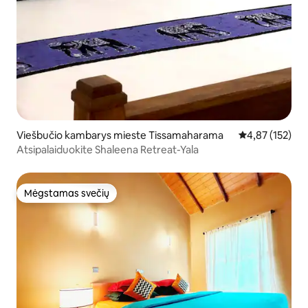
Viešbučio kambarys mieste Tissamaharama
Vidutinis įverti
4,87 (152)
Atsipalaiduokite Shaleena Retreat-Yala
Mėgstamas svečių
Mėgstamas svečių