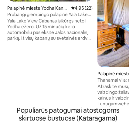
Palapinė mieste Yodha Kandi
Vidutinis įvertinimas: 4,95 iš 5, 
4,95 (22)
ya Lower Canal
Prabangi glempingo palapinė Yala Lake
View Cabanas
Yala Lake View Cabanas įsikūręs netoli
Yodha ežero. Už 15 minučių kelio
automobiliu pasieksite Jalos nacionalinį
parką. Iš visų kabanų su svetainės erdve
atsiveria vaizdas į ežerą ir nemokamas
belaidis internetas. Nuosavybėje yra
nemokama privati automobilių stovėjimo
aikštelė. Kiekviename kabane yra
plokščiaekranis televizorius, mini baras,
elektrinis virdulys ir rašomasis stalas.
Palapinė mieste T
Privačiame vonios kambaryje yra dušas,
a
Thanamal vila: ram
plaukų džiovintuvas ir nemokami tualeto
laukų
Atraskite mūsų eko
reikmenys. Būste organizuojama tokia
vaizdingo žaliavini
veikla kaip safario kelionės, ekskursijos
kalnus ir vaizding
laivais, žvejyba ir ekskursijos po miestą.
Lunugamwehera nac
Kalbame jūsų kalba!
Populiarūs patogumai atostogoms
30 km nuo Udawal
safarių. Mėgaukit
skirtuose būstuose (Kataragama)
Thanamalwila ežere
už 150 metrų nuo
autobusų stendo, 