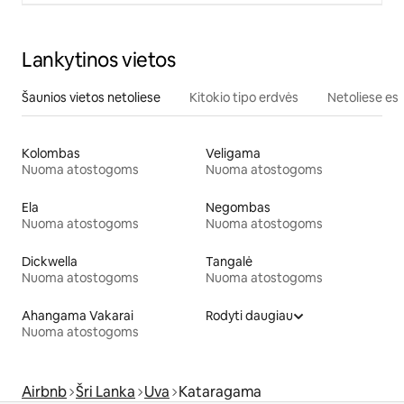
Lankytinos vietos
Šaunios vietos netoliese
Kitokio tipo erdvės
Netoliese esa
Kolombas
Veligama
Nuoma atostogoms
Nuoma atostogoms
Ela
Negombas
Nuoma atostogoms
Nuoma atostogoms
Dickwella
Tangalė
Nuoma atostogoms
Nuoma atostogoms
Ahangama Vakarai
Rodyti daugiau
Nuoma atostogoms
Airbnb
Šri Lanka
Uva
Kataragama