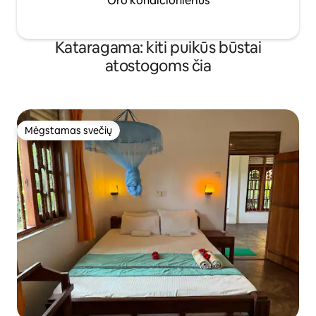
Oro kondicionierius
Kataragama: kiti puikūs būstai
atostogoms čia
Mėgstamas svečių
Mėgstamas svečių