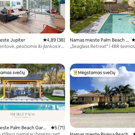
98 iš 5, atsiliepimų: 113
este Jupiter
Vidutinis įvertinimas: 4,89 iš 5, atsiliepimų: 38
4,89 (38)
Namas mieste Palm Beach G
V
ardens
entovė, pėsčiomis iki įlankos ir
„Seaglass Retreat“ | 4BR šeimos
io
pramogos + baseinas ir paplūd
amas svečių
Mėgstamas svečių
mėgstamiausias
Svečių mėgstamiausias
este Palm Beach Garde
Vidutinis įvertinimas: 5 iš 5, atsiliepimų: 71
5 (71)
 stiliaus namai su baseinu netoli
6 iš 5, atsiliepimų: 221
Namas mieste Riviera Beach
V