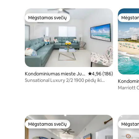
kodėl
baseinu/paplūdimiu. Puiki vieta!
Mėgstamas svečių
Mėgstam
Mėgstamas svečių
Mėgstam
Kondominiumas mieste Jupi
Vidutinis įvertinimas: 4,9
4,96 (186)
ter
Sunsational Luxury 2/2 1900 pėdų iki
Kondomin
paplūdimio 1-asis Flr
t Palm Be
Marriott 
kambarys/
Mėgstamas svečių
Mėgstam
Mėgstamas svečių
Mėgstam