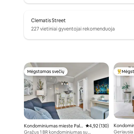
Clematis Street
227 vietiniai gyventojai rekomenduoja
Mėgstamas svečių
Mėgst
Mėgstamas svečių
Svečių 
Kondomin
Kondominiumas mieste Pal
Vidutinis įvertinimas: 4,9
4,92 (130)
er
m Beach
Geriausia 
Gražus 1 BR kondominiumas su