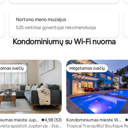
Nortono meno muziejus
525 vietiniai gyventojai rekomenduoja
Kondominiumų su Wi-Fi nuoma
amas svečių
Mėgstamas svečių
mėgstamiausias
Mėgstamas svečių
iumas mieste Jupit
Vidutinis įvertinimas: 4,98 iš 5, atsiliepimų: 53
4,98 (53)
Kondominiumas mieste Wes
V
2 iš 5, atsiliepimų: 130
t Palm Beach
vieta apsistoti Jupiteryje - štai
Tropical Tranquility! Boutique R