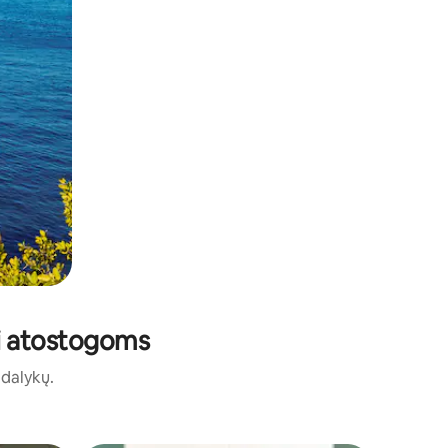
tai atostogoms
ų dalykų.