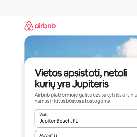
Pereiti
prie
turinio
Vietos apsistoti, netoli
kurių yra Jupiteris
Airbnb platformoje galite užsisakyti išskirtini
namus ir kitus būstus atostogoms
Vieta
Kai pasirodys paieškos rezultatai, juos naršyti g
Atvykimas