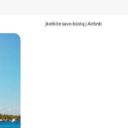
Įkelkite savo būstą į Airbnb
er ekraną.