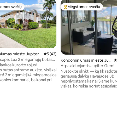
amas svečių
Mėgstamas svečių
mėgstamiausias
Svečių mėgstamiausias
iumas mieste Jupiter
Vidutinis įvertinimas: 5 iš 5, atsiliepimų: 4
5 (43)
8 iš 5, atsiliepimų: 123
scape: Lux 2 miegamųjų butas
Kondominiumas mieste Jupi
V
o atmosfera
įlankos kurorto rojus!
ter
Atpalaiduojantis Jupiter Gem!
 butas antrame aukšte, visiškai
Nustokite slinkti — ką tik radote
s! 2 miegamieji (4 miegamosios
geriausią dalyką Havajuose už
 vonios kambariai, balkonai prie
neprilygstamą kainą! Šiame kurorte yra
 ir pagrindinio miegamojo. Tinka
viskas, ko reikia norint atsipalaid
ms (iki 20 svarų)! Moderni
pasinerti į geriausią atostogų r
 nerūdijančiais prietaisais,
už kelių minučių kelio pėsčiomi
ais televizoriais, paplūdimio
paplūdimio. Mano viršutiniame
niso / pikbolo įranga.
esančiame kondominiume siūl
s 12 hektarų kurortu su
saugus, privatus poilsis su, be a
 SPA, teniso kortais, Twisted
geriausiu vaizdu į Jupiterio įlan