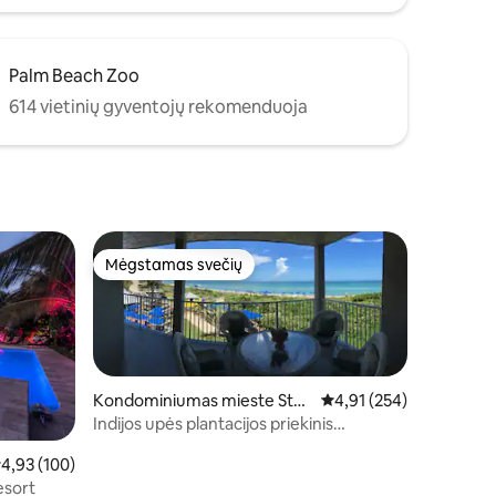
Palm Beach Zoo
614 vietinių gyventojų rekomenduoja
Mėgstamas svečių
Mėgstamas svečių
Kondominiumas mieste Stua
Vidutinis įvertinimas: 4,
4,91 (254)
rt
Indijos upės plantacijos priekinis
kondominiumas
idutinis įvertinimas: 4,93 iš 5, atsiliepimų: 100
4,93 (100)
esort