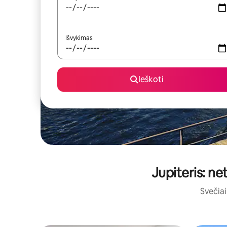
Išvykimas
Ieškoti
Jupiteris: ne
Svečiai 