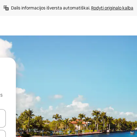
Dalis informacijos išversta automatiškai. 
Rodyti originalo kalba
us
alite naudodami rodykles aukštyn ir žemyn arba liesdami ir braukdami p