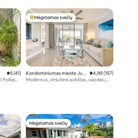
Mėgstamas svečių
Svečių mėgstamiausias
r
Vidutinis įvertinimas: 5 iš 5, atsiliepimų: 41
5 (41)
Kondominiumas mieste Jupi
Vidutinis įvertinimas: 4,
4,99 (157)
ter
 Poilsis
Modernus, viršutinis aukštas, vaizdas į
ežerą, baseinas, pėsčiomis iki paplūdimio!
Mėgstamas svečių
Mėgstamas svečių