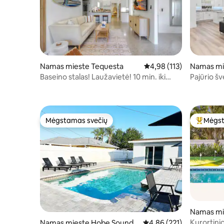
Namas mieste Tequesta
Vidutinis įvertinimas: 4,
4,98 (113)
Namas mi
Baseino stalas! Laužavietė! 10 min. iki
Pajūrio šv
paplūdimio! Augintiniai!
paplūdim
Mėgstamas svečių
Mėgst
Mėgstamas svečių
Svečių 
Namas mi
ns
Kurortinio
Namas mieste Hobe Sound
Vidutinis įvertinimas: 4,8
4,86 (221)