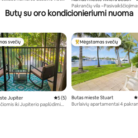
lūdimio
Pakrančių vila ~Pasivaikščiojimas
Butų su oro kondicionieriumi nuoma
paplūdimio~Valčių ir golfo veži
nuoma
as svečių
Mėgstamas svečių
as svečių
Svečių mėgstamiausias
Butas mieste Stuart
Vi
9 iš 5, atsiliepimų: 209
ste Jupiter
Vidutinis įvertinimas: 5 iš 5, atsiliepimų: 5
5 (5)
Burlaivių apartamentai 4 pakran
čiomis iki Jupiterio paplūdimio
tinkami augintiniams!!
jaukaus kondominiumų