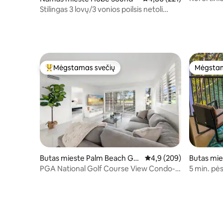
Juno pap
Stilingas 3 lovų/3 vonios poilsis netoli
paplūdimio su baseinu
Mėgstamas svečių
Mėgstam
Svečių mėgstamiausias
Mėgstam
Butas mieste Palm Beach Gar
Vidutinis įvertinimas: 4,
4,9 (209)
Butas mie
dens
PGA National Golf Course View Condo-
5 min. pės
Renovated 2023
nuo šio 