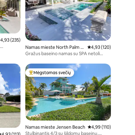
idutinis įvertinimas: 4,93 iš 5, atsiliepimų: 235
4,93 (235)
Namas mieste North Palm B
Vidutinis įvertinimas: 4,
4,93 (120)
imys
each
Gražus baseino namas su SPA netoli
paplūdimių
Mėgstamas svečių
Svečių mėgstamiausias
Namas mieste Jensen Beach
Vidutinis įvertinimas: 4,
4,99 (110)
Stulbinantis 4/3 su šildomu baseinu,
idutinis įvertinimas: 4,93 iš 5, atsiliepimų: 113
4,93 (113)