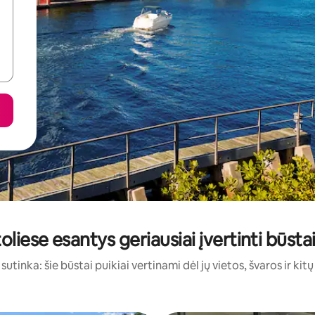
toliese esantys geriausiai įvertinti būs
sutinka: šie būstai puikiai vertinami dėl jų vietos, švaros ir kit