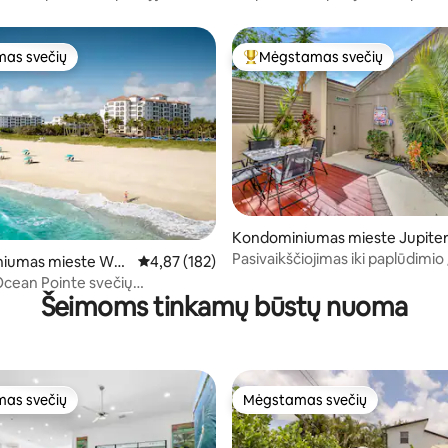
as svečių
Mėgstamas svečių
as svečių
Svečių mėgstamiausias
6 iš 5, atsiliepimų: 186
Kondominiumas mieste Jupite
Pasivaikščiojimas iki paplūdimio /
iumas mieste Wes
Vidutinis įvertinimas: 4,87 iš 5, atsiliepimų: 182
4,87 (182)
pakrantėje / Kepsninė + terasa
ach
Ocean Pointe svečių
Šeimoms tinkamų būstų nuoma
studija
as svečių
Mėgstamas svečių
as svečių
Mėgstamas svečių