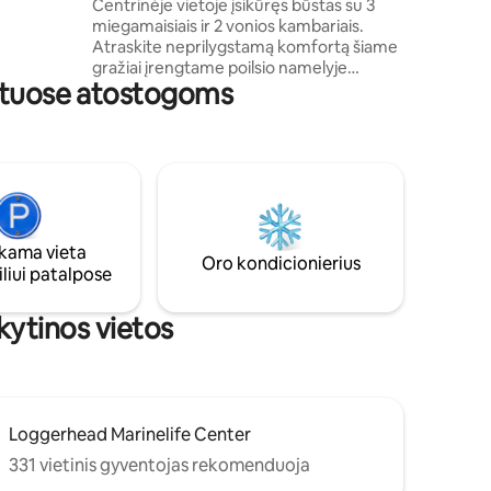
naktinio gyvenimo
Centrinėje vietoje įsikūręs būstas su 3
imui, tiek
miegamaisiais ir 2 vonios kambariais.
 patinka
Atraskite neprilygstamą komfortą šiame
kite
gražiai įrengtame poilsio namelyje
ūstuose atostogoms
Jupiteryje – vos už kelių minučių kelio
nuo nepaliestų paplūdimių, puikaus golfo
aikštyno, Abakoa stadiono ir aukštos
klasės restoranų bei naktinio gyvenimo
vietų. Šiuose šviesiuose, stilinguose
namuose yra patogios ir ramios
gyvenamosios erdvės, pilnai įrengta
virtuvė ir atpalaiduojantis kiemas. Puikiai
ama vieta
tinka dienoms paplūdimyje, žaidimų
Oro kondicionierius
liui patalpose
vakarams ir paprastoms pramogoms
Floridoje
nkytinos vietos
Loggerhead Marinelife Center
331 vietinis gyventojas rekomenduoja