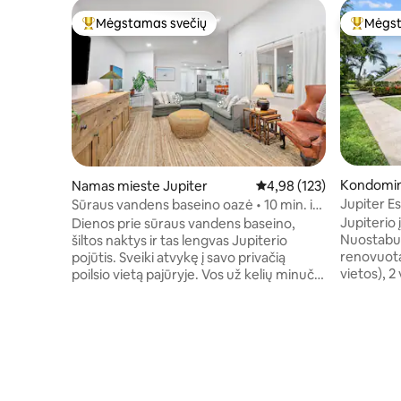
Mėgstamas svečių
Mėgst
Svečių mėgstamiausias
Svečių 
Kondomin
Namas mieste Jupiter
Vidutinis įvertinimas: 4,9
4,98 (123)
Jupiter E
Sūraus vandens baseino oazė • 10 min. iki
su pajūri
Jupiterio paplūdimio
Jupiterio 
Dienos prie sūraus vandens baseino,
Nuostabus
šiltos naktys ir tas lengvas Jupiterio
renovuota
pojūtis. Sveiki atvykę į savo privačią
vietos), 2
poilsio vietą pajūryje. Vos už kelių minučių
svetainės
kelio nuo geriausių Jupiterio paplūdimių,
augintinia
restoranų ir mėgstamiausių vietinių
virtuvė su
objektų. Atsipalaiduokite prie baseino,
išmaniaisi
kepkite maistą ant grotelių terasoje arba
įranga, te
leiskitės į išvykas į paplūdimį. Viduje
Mėgaukitė
mėgaukitės ramia, patogia erdve su
baseinais,
prabangia patalyne ir vieta atsipalaiduoti.