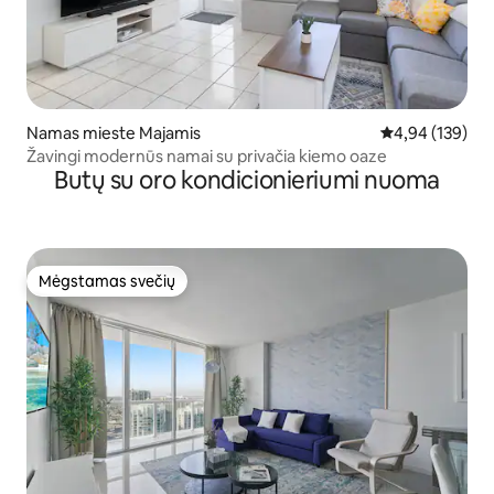
Namas mieste Majamis
Vidutinis įverti
4,94 (139)
Žavingi modernūs namai su privačia kiemo oaze
Butų su oro kondicionieriumi nuoma
Mėgstamas svečių
Mėgstamas svečių