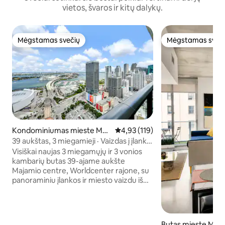
vietos, švaros ir kitų dalykų.
Mėgstamas svečių
Mėgstamas sveč
Mėgstamas svečių
Mėgstamas sveč
Kondominiumas mieste Maj
Vidutinis įvertinimas: 4,93 iš 5, a
4,93 (119)
amis
39 aukštas, 3 miegamieji · Vaizdas į įlanką
ir miestą · 8 miegamosios vietos
Visiškai naujas 3 miegamųjų ir 3 vonios
kambarių butas 39-ajame aukšte
Majamio centre, Worldcenter rajone, su
panoraminiu įlankos ir miesto vaizdu iš
250 kv. pėdų balkono ir langų nuo grindų
iki lubų. 1300 kv. pėdų ploto su trimis
miegamaisiais – puikiai tinka šeimoms ir
grupėms. Sporto salė, kurorto stiliaus
Butas mieste Maja