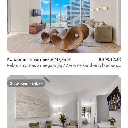
Kondominiumas mieste Majamis
Vidutinis įverti
4,95 (250)
Rekonstruotas 2 miegamųjų / 2 vonios kambarių būstas su
vaizdu į vandenį • Nemokamas automobilių stovėjimas •
Baseinas ir SPA
Superšeimininkas
Superšeimininkas