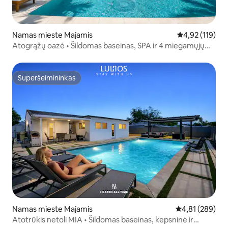
Namas mieste Majamis
Vidutinis įverti
4,92 (119)
Atogrąžų oazė • Šildomas baseinas, SPA ir 4 miegamųjų
poilsio vieta
Superšeimininkas
Superšeimininkas
Namas mieste Majamis
Vidutinis įverti
4,81 (289)
Atotrūkis netoli MIA • Šildomas baseinas, kepsninė ir