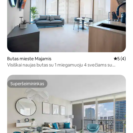
Butas mieste Majamis
Vidutinis 
5 (4)
Visiškai naujas butas su 1 miegamuoju 4 svečiams su
vaizdu į įlanką ir Brickell
Superšeimininkas
Superšeimininkas