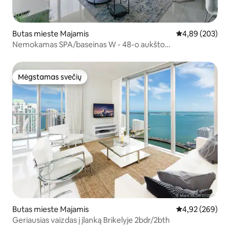
Butas mieste Majamis
Vidutinis įverti
4,89 (203)
Nemokamas SPA/baseinas W - 48-o aukšto
kondominiume
Mėgstamas svečių
Mėgstamas svečių
Butas mieste Majamis
Vidutinis įverti
4,92 (269)
Geriausias vaizdas į įlanką Brikelyje 2bdr/2bth