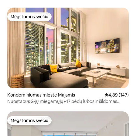
sūkurinė vonia
Mėgstamas svečių
Mėgstamas svečių
Kondominiumas mieste Majamis
Vidutinis įverti
4,89 (147)
Nuostabus 2-jų miegamųjų+17 pėdų lubos ir šildomas
baseinas
Mėgstamas svečių
Mėgstamas svečių