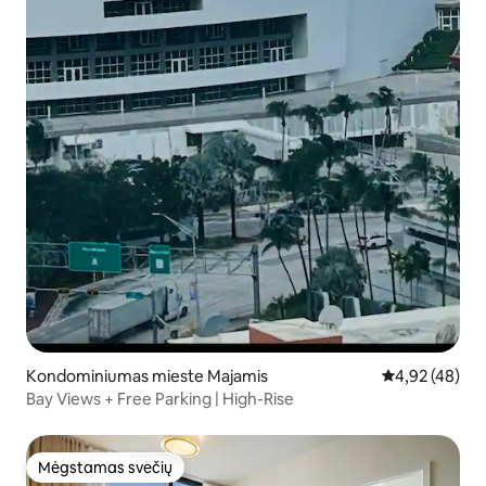
Kondominiumas mieste Majamis
Vidutinis įvert
4,92 (48)
Bay Views + Free Parking | High-Rise
Mėgstamas svečių
Mėgstamas svečių