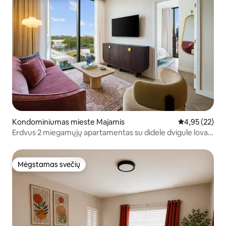
Kondominiumas mieste Majamis
Vidutinis įvert
4,95 (22)
Erdvus 2 miegamųjų apartamentas su didele dvigule lova |
2 vonios kambariai | 6 miegamosios vietos
Mėgstamas svečių
Mėgstamas svečių