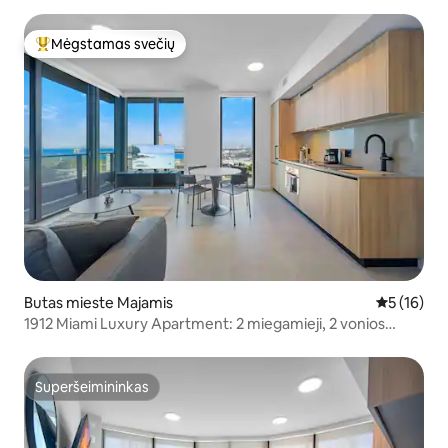
Mėgstamas svečių
Svečių mėgstamiausias
Butas mieste Majamis
Vidutinis į
5 (16)
1912 Miami Luxury Apartment: 2 miegamieji, 2 vonios
kambariai, balkonas, vaizdas į miestą
Superšeimininkas
Superšeimininkas