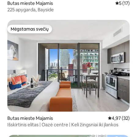
Butas mieste Majamis
Vidutinis į
5 (17)
225 apygarda, Bayside
Mėgstamas svečių
Mėgstamas svečių
Butas mieste Majamis
Vidutinis įvert
4,97 (32)
Išskirtinis elitas | Oazė centre | Keli žingsniai iki įlankos