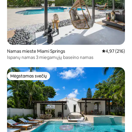
Namas mieste Miami Springs
Vidutinis įverti
4,97 (216)
Ispanų namas 3 miegamųjų baseino namas
Mėgstamas svečių
Mėgstamas svečių