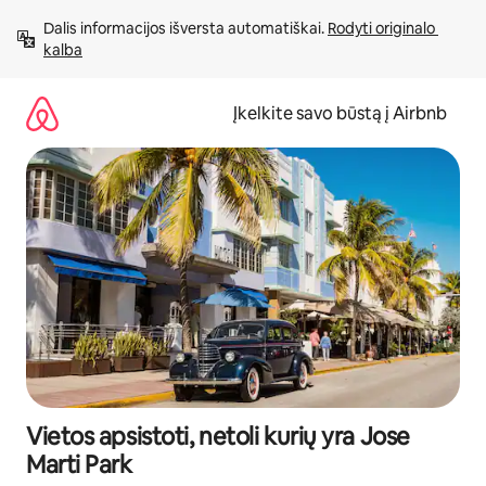
Pereiti
Dalis informacijos išversta automatiškai. 
Rodyti originalo 
prie
kalba
turinio
Įkelkite savo būstą į Airbnb
Vietos apsistoti, netoli kurių yra Jose
Marti Park