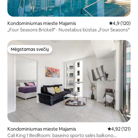
Kondominiumas mieste Majamis
Vidutinis įvert
4,9 (120)
„Four Seasons Brickell“ · Nuostabus būstas „Four Seasons“
Mėgstamas svečių
Mėgstamas svečių
Kondominiumas mieste Majamis
Vidutinis įverti
4,92 (121)
Cali King 1 BedRoom: baseino sporto salės balkono