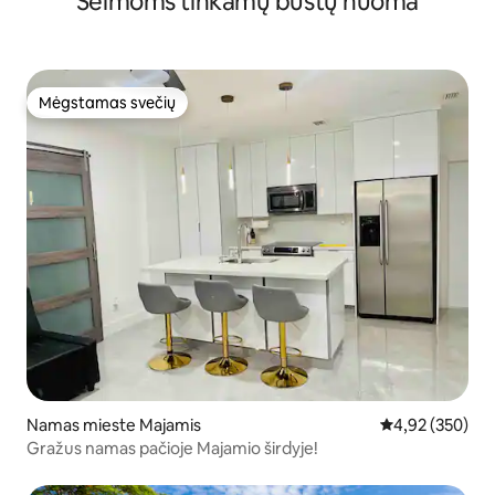
Šeimoms tinkamų būstų nuoma
Mėgstamas svečių
Mėgstamas svečių
Namas mieste Majamis
Vidutinis įverti
4,92 (350)
Gražus namas pačioje Majamio širdyje!