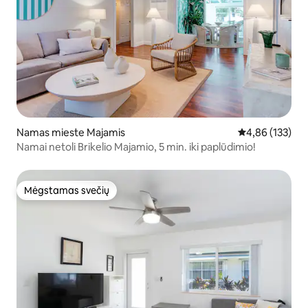
Namas mieste Majamis
Vidutinis įverti
4,86 (133)
Namai netoli Brikelio Majamio, 5 min. iki paplūdimio!
Mėgstamas svečių
Mėgstamas svečių