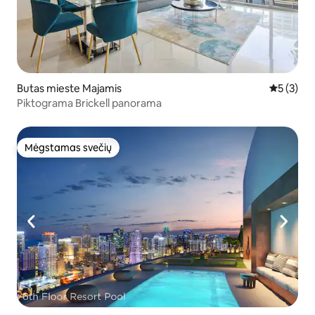
Butas mieste Majamis
Vidutinis 
5 (3)
Piktograma Brickell panorama
Mėgstamas svečių
Mėgstamas svečių