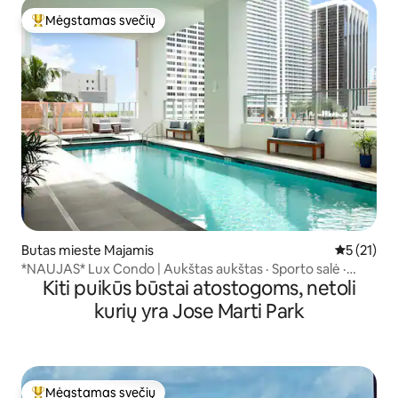
Mėgstamas svečių
Svečių mėgstamiausias
Butas mieste Majamis
Vidutinis į
5 (21)
*NAUJAS* Lux Condo | Aukštas aukštas · Sporto salė ·
Kiti puikūs būstai atostogoms, netoli
Baseinas ·
kurių yra Jose Marti Park
Mėgstamas svečių