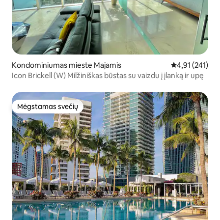
Kondominiumas mieste Majamis
Vidutinis įverti
4,91 (241)
Icon Brickell (W) Milžiniškas būstas su vaizdu į įlanką ir upę
Mėgstamas svečių
Mėgstamas svečių