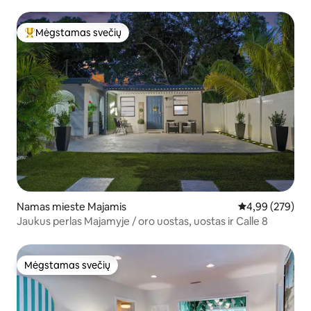
žaidimų aikštelė
Mėgstamas svečių
Svečių mėgstamiausias
Namas mieste Majamis
Vidutinis įverti
4,99 (279)
Jaukus perlas Majamyje / oro uostas, uostas ir Calle 8
Mėgstamas svečių
Mėgstamas svečių