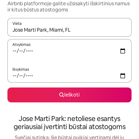
Airbnb platformoje galite užsisakyti išskirtinius namus
ir kitus būstus atostogoms
Vieta
Kai pasirodys paieškos rezultatai, juos naršyti galite naudodam
Atvykimas
Išvykimas
Ieškoti
Jose Marti Park: netoliese esantys
geriausiai įvertinti būstai atostogoms
Svečiai sutinka: šie būstai puikiai vertinami dėl jų