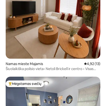
Namas mieste Majamis
Vidutinis įvert
4,92 (13)
Šiuolaikiška poilsio vieta• Netoli Brickell ir centro • Visas
namas
Mėgstamas svečių
Svečių mėgstamiausias