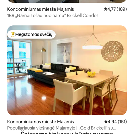
Kondominiumas mieste Majamis
Vidutinis įverti
4,77 (109)
1BR „Namai toliau nuo namų“ Brickell Condo!
Mėgstamas svečių
Svečių mėgstamiausias
Kondominiumas mieste Majamis
Vidutinis įverti
4,94 (151)
Populiariausia viešnagė Majamyje | „Gold Brickell“ su
balkonu ir automobilių stovėjimo aikštele