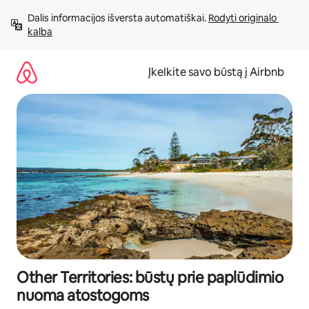
Pereiti
Dalis informacijos išversta automatiškai. 
Rodyti originalo 
prie
kalba
turinio
Įkelkite savo būstą į Airbnb
Other Territories: būstų prie paplūdimio
nuoma atostogoms