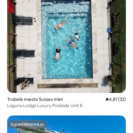
Trobelė mieste Sussex Inlet
Vidutinis įvert
4,81 (32)
Laguna Lodge Luxury Poolside Unit 8
Superšeimininkas
Superšeimininkas