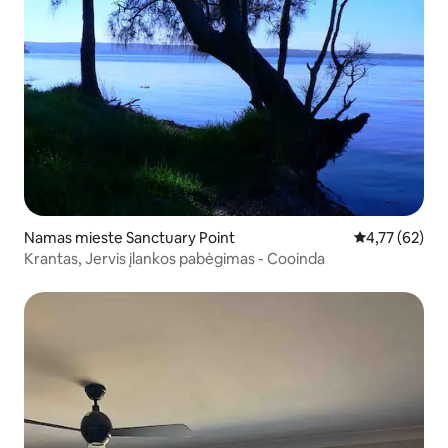
Namas mieste Sanctuary Point
Vidutinis įvert
4,77 (62)
Krantas, Jervis įlankos pabėgimas - Cooinda