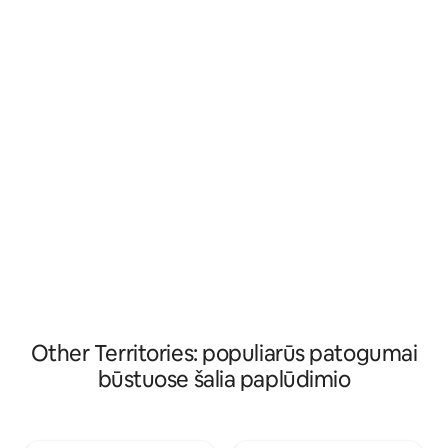
Hyams paplūdimio ir daugybės kitų balto
atsipalaiduokite p
smėlio paplūdimių Jervis įlankoje.
erdvioje terasoje 
Apgyvendinimas yra šviesus ir lengvas,
10 minučių kelio a
todėl, jei norite, lengvai tilptų 4 ir 5. Yra
paplūdimio, Green
nemokamas belaidis internetas ir
paplūdimio ir Husk
stovėjimo aikštelė už gatvės ribų 2
Pasivaikščiokite po
automobiliams. Tai labai tylus rajonas, o
esančių kieme apač
savininkai retkarčiais gali būti vietoje
parduotuvės, alinė
atskirame būste.
teatrai, parkai, tur
Other Territories: populiarūs patogumai
būstuose šalia paplūdimio