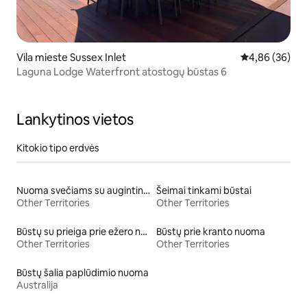
Vila mieste Sussex Inlet
Vidutinis įvert
4,86 (36)
Laguna Lodge Waterfront atostogų būstas 6
Lankytinos vietos
Kitokio tipo erdvės
Nuoma svečiams su augintiniais
Šeimai tinkami būstai
Other Territories
Other Territories
Būstų su prieiga prie ežero nuoma
Būstų prie kranto nuoma
Other Territories
Other Territories
Būstų šalia paplūdimio nuoma
Australija