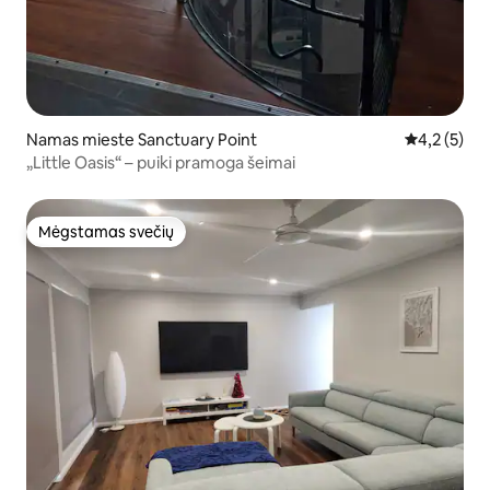
Namas mieste Sanctuary Point
Vidutinis įv
4,2 (5)
„Little Oasis“ – puiki pramoga šeimai
Mėgstamas svečių
Mėgstamas svečių