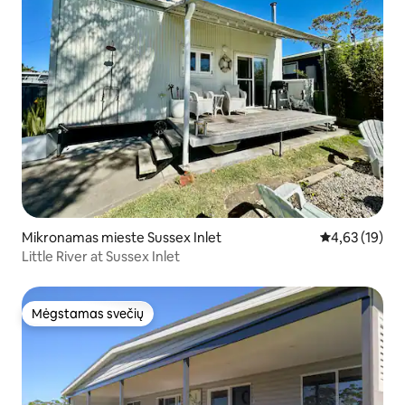
Mikronamas mieste Sussex Inlet
Vidutinis įvert
4,63 (19)
Little River at Sussex Inlet
Mėgstamas svečių
Mėgstamas svečių