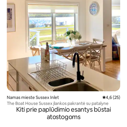
Namas mieste Sussex Inlet
Vidutinis įver
4,6 (25)
The Boat House Sussex įlankos pakrantė su patalyne
Kiti prie paplūdimio esantys būstai
atostogoms