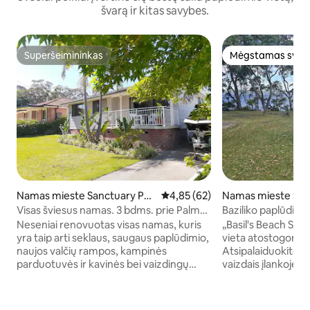
švarą ir kitas savybes.
Superšeimininkas
Mėgstamas sveč
Superšeimininkas
Mėgstamas sveč
Namas mieste Sanctuary Poi
Vidutinis įvertinimas: 4,85 iš 5, 
4,85 (62)
Namas mieste San
nt
Visas šviesus namas. 3 bdms. prie Palm
Baziliko paplūdimio
Bičo.
Neseniai renovuotas visas namas, kuris
„Basil's Beach San
yra taip arti seklaus, saugaus paplūdimio,
vieta atostogoms 
naujos valčių rampos, kampinės
Atsipalaiduokite i
parduotuvės ir kavinės bei vaizdingų
vaizdais įlankoje s
pasivaikščiojimų takų su gausiu paukščių
gamta, papūgomis,
gyvenimu ir kengūromis. Tai 10 minučių
bandikutais. Plauki
kelio automobiliu iki nepriekaištingo
baidarėmis, žvejok