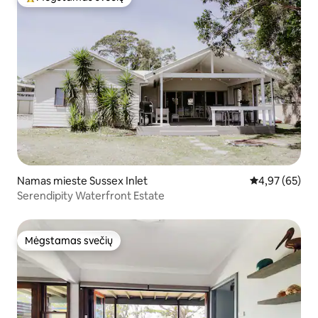
Svečių mėgstamiausias
Namas mieste Sussex Inlet
Vidutinis įvert
4,97 (65)
Serendipity Waterfront Estate
Mėgstamas svečių
Mėgstamas svečių