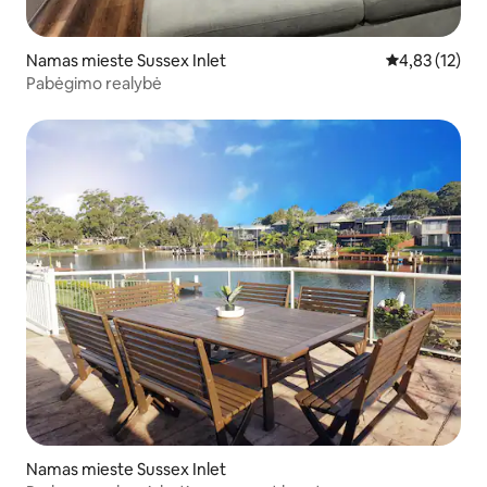
Namas mieste Sussex Inlet
Vidutinis įvert
4,83 (12)
Pabėgimo realybė
Namas mieste Sussex Inlet