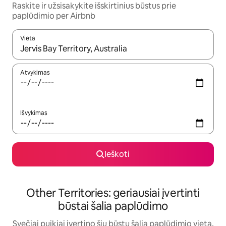
Raskite ir užsisakykite išskirtinius būstus prie
paplūdimio per Airbnb
Vieta
Kai pasirodys paieškos rezultatai, juos naršyti galite naudodam
Atvykimas
Išvykimas
Ieškoti
Other Territories: geriausiai įvertinti
būstai šalia paplūdimo
Svečiai puikiai įvertino šių būstų šalia paplūdimio vietą,