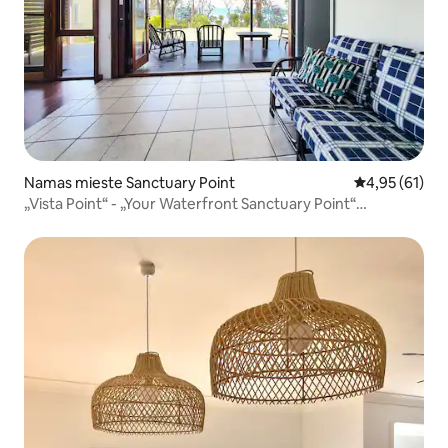
Namas mieste Sanctuary Point
Vidutinis įvert
4,95 (61)
„Vista Point“ - „Your Waterfront Sanctuary Point“
atokvėpis