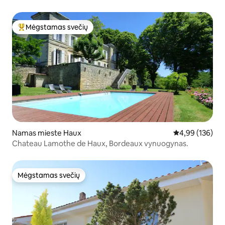
Mėgstamas svečių
Svečių mėgstamiausias
Namas mieste Haux
Vidutinis įverti
4,99 (136)
Chateau Lamothe de Haux, Bordeaux vynuogynas.
Mėgstamas svečių
Mėgstamas svečių