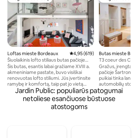
Mėgstamas svečių
Mėgstamas sveč
Loftas mieste Bordeaux
Vidutinis įvertinimas: 4,95 iš 5, a
4,95 (619)
Butas mieste Bor
Šiuolaikinis lofto stiliaus butas pačioje
T3 coeur des Chart
Bordo širdyje
Automobilių stovėj
Šis butas, esantis labai gražiame XVIII a.
Gražus, įrengtas ir
kondicionierius
akmeniniame pastate, buvo visiškai
pačioje Šartronų širdyje. Cent
renovuotas lofto stiliumi. Jūs įvertinsite
puikiai tinka lankytis. Netoliese
ramybę ir komfortą, taip pat jo vietą
automobilių stovėj
Jardin Public: populiarūs patogumai
Bordo centre. Butas trečiame aukšte, be
(papildomai 15 € u
lifto. Butą sudaro didelis ir malonus 32 m2
priemonių stotelė
netoliese esančiuose būstuose
gyvenamasis kambarys, miegamasis ir
restoranų ir parkas
atostogoms
dvipusis vonios kambarys. Galima
prie traukinių stoties. Du mieg
miegoti 2 vaikus ant 2 svetainės sofų,
(160 cm lova) su p
kuriose yra patogus 80/200cm čiužinys.
ir specialiai įreng
Didelėje ir malonioje virtuvėje, kurioje
Yra patalynė ir rankšluos
bus maudytis šviesoje, rasite visus
tualetas. Įrengta v
patogumus: indaplovę, indaplovę,
kondicionierius v