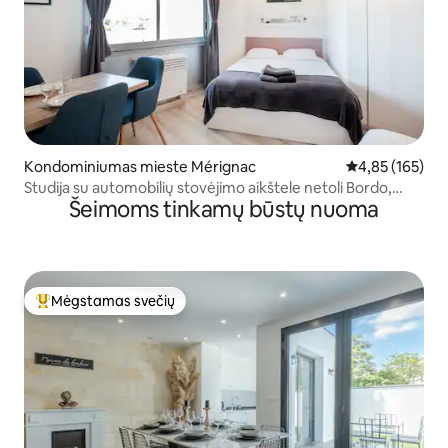
Kondominiumas mieste Mérignac
Vidutinis įverti
4,85 (165)
Studija su automobilių stovėjimo aikštele netoli Bordo,
Šeimoms tinkamų būstų nuoma
tramvajų ir parduotuvių
Mėgstamas svečių
Svečių mėgstamiausias