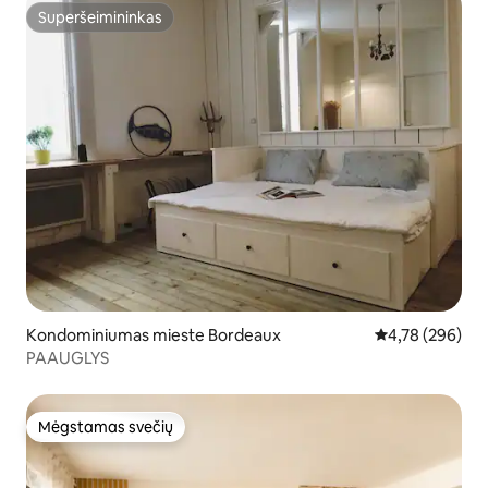
Superšeimininkas
Superšeimininkas
Kondominiumas mieste Bordeaux
Vidutinis įverti
4,78 (296)
PAAUGLYS
Mėgstamas svečių
Mėgstamas svečių