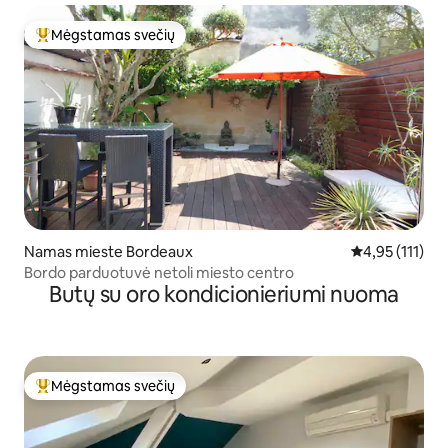
Mėgstamas svečių
Svečių mėgstamiausias
Namas mieste Bordeaux
Vidutinis įvert
4,95 (111)
Bordo parduotuvė netoli miesto centro
Butų su oro kondicionieriumi nuoma
Mėgstamas svečių
Svečių mėgstamiausias