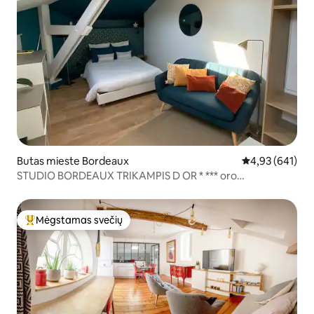
Butas mieste Bordeaux
Vidutinis įverti
4,93 (641)
STUDIO BORDEAUX TRIKAMPIS D OR * *** oro
kondicionierius
Mėgstamas svečių
Svečių mėgstamiausias