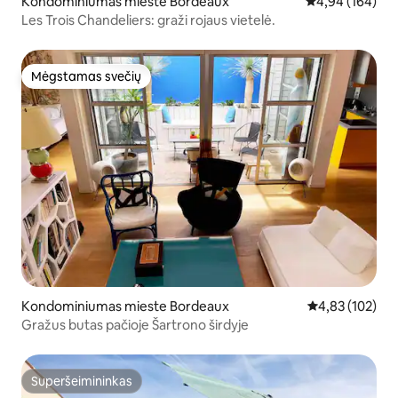
Kondominiumas mieste Bordeaux
Vidutinis įverti
4,94 (164)
Les Trois Chandeliers: graži rojaus vietelė.
Mėgstamas svečių
Mėgstamas svečių
Kondominiumas mieste Bordeaux
Vidutinis įverti
4,83 (102)
Gražus butas pačioje Šartrono širdyje
Superšeimininkas
Superšeimininkas