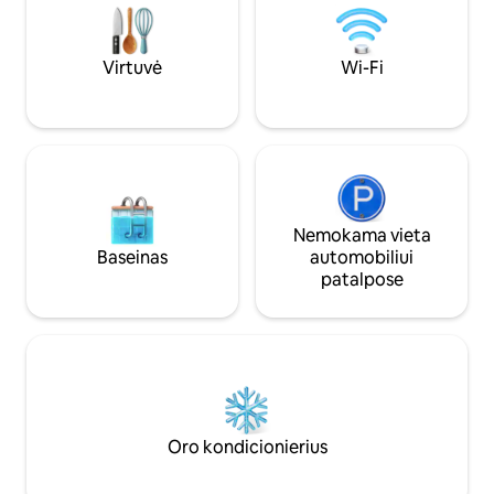
skalbimo mašiną, skalbimo mašiną,
Saulės terasa su v
orkaitę, mikrobangų krosnelę,
niekas nežiūri. Wi-F
indukcines lėkštes, skrudintuvą ir
Virtuvė
Wi-Fi
Nespresso kavos aparatą. Netoliese yra
4 viešos automobilių stovėjimo aikštelės
nuo 3 iki 5 minučių pėsčiomis. Dėmesio,
butas yra trečiame aukšte be lifto. Prieš
viešnagę ir jos metu būsiu pasiruošęs
suteikti reikiamą informaciją apie miestą,
jo veiklą ... Prestižinis šio buto adresas
leis turėti pėsčiomis visą Bordo miestą:
Nemokama vieta
Gambetos aikštę, Grand Hommes ir
Baseinas
automobiliui
Grand Théâtre, bet, žinoma, taip pat
patalpose
muziejus, parduotuves ir restoranus.
Jums naudingas visas viešasis
transportas (autobusas ir tramvajus)
netoli buto, taip pat oro uosto
maršrutiniai autobusai, taksi ir viešosios
automobilių stovėjimo aikštelės. Už 10
minučių kelio tramvajumi nuo Saint Jean
traukinių stoties. Dėkojame svečiams už
Oro kondicionierius
tai, kad gerbėte būsto ramybę, mūsų
butas neskirtas vakarėliams.