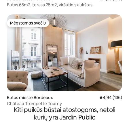
Butas 65m2, terasa 25m2, viršutinis aukštas.
Mėgstamas svečių
Mėgstamas svečių
Butas mieste Bordeaux
Vidutinis įverti
4,94 (136)
Château Trompette Tourny
Kiti puikūs būstai atostogoms, netoli
kurių yra Jardin Public