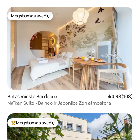
Mėgstamas svečių
Mėgstamas svečių
Butas mieste Bordeaux
Vidutinis įverti
4,93 (108)
Naïkan Suite • Balneo ir Japonijos Zen atmosfera
Mėgstamas svečių
Svečių mėgstamiausias