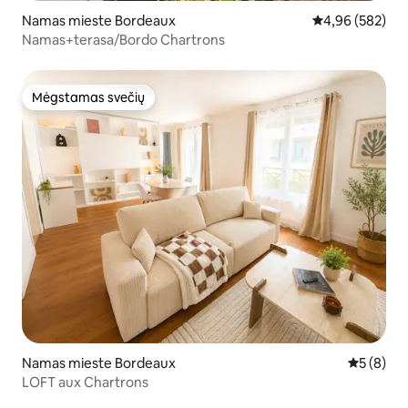
Namas mieste Bordeaux
Vidutinis įverti
4,96 (582)
Namas+terasa/Bordo Chartrons
Mėgstamas svečių
Mėgstamas svečių
Namas mieste Bordeaux
Vidutinis 
5 (8)
LOFT aux Chartrons