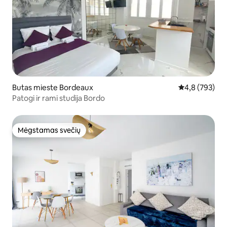
Butas mieste Bordeaux
Vidutinis įvert
4,8 (793)
Patogi ir rami studija Bordo
Mėgstamas svečių
Mėgstamas svečių