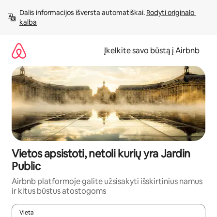
Pereiti
Dalis informacijos išversta automatiškai. 
Rodyti originalo 
prie
kalba
turinio
Įkelkite savo būstą į Airbnb
Vietos apsistoti, netoli kurių yra Jardin
Public
Airbnb platformoje galite užsisakyti išskirtinius namus
ir kitus būstus atostogoms
Vieta