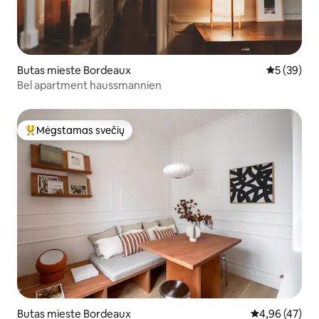
Butas mieste Bordeaux
Vidutinis įv
5 (39)
Bel apartment haussmannien
Mėgstamas svečių
Svečių mėgstamiausias
Butas mieste Bordeaux
Vidutinis įvert
4,96 (47)