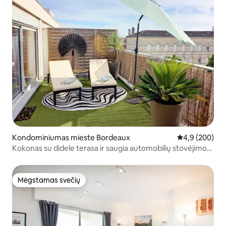
Kondominiumas mieste Bordeaux
Vidutinis įvert
4,9 (200)
Kokonas su didele terasa ir saugia automobilių stovėjimo
aikštele
Mėgstamas svečių
Mėgstamas svečių