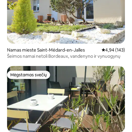
Namas mieste Saint-Médard-en-Jalles
Vidutinis įverti
4,94 (143)
Šeimos namai netoli Bordeaux, vandenyno ir vynuogynų
Mėgstamas svečių
Mėgstamas svečių