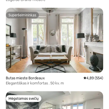
Superšeimininkas
Superšeimininkas
Butas mieste Bordeaux
Vidutinis įverti
4,89 (554)
Elegantiškas ir komfortas . 50 kv. m
Mėgstamas svečių
Mėgstamas svečių