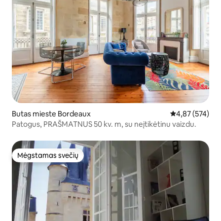
Butas mieste Bordeaux
Vidutinis įverti
4,87 (574)
Patogus, PRAŠMATNUS 50 kv. m, su neįtikėtinu vaizdu.
Mėgstamas svečių
Mėgstamas svečių