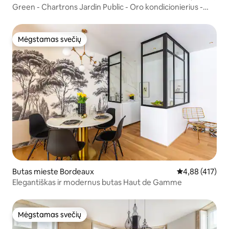
Green - Chartrons Jardin Public - Oro kondicionierius -
Automobilių stovėjimo aikštelė
Mėgstamas svečių
Mėgstamas svečių
Butas mieste Bordeaux
Vidutinis įverti
4,88 (417)
Elegantiškas ir modernus butas Haut de Gamme
Mėgstamas svečių
Mėgstamas svečių