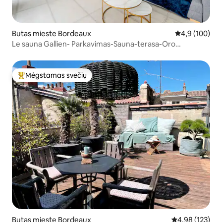
Butas mieste Bordeaux
Vidutinis įvert
4,9 (100)
Le sauna Gallien- Parkavimas-Sauna-terasa-Oro
kondicionierius
Mėgstamas svečių
Svečių mėgstamiausias
Butas mieste Bordeaux
Vidutinis įverti
4,98 (123)