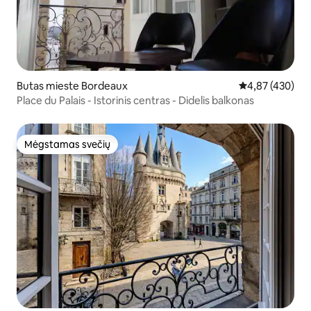
Butas mieste Bordeaux
Vidutinis įverti
4,87 (430)
Place du Palais - Istorinis centras - Didelis balkonas
Mėgstamas svečių
Mėgstamas svečių