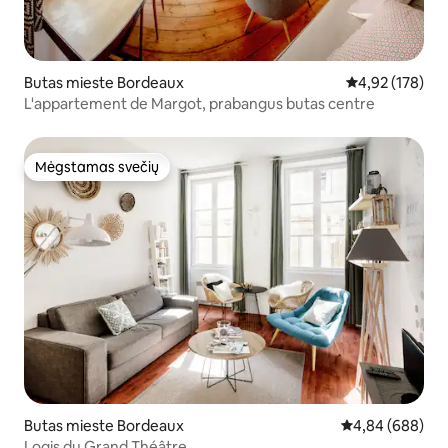
Butas mieste Bordeaux
Vidutinis įverti
4,92 (178)
L'appartement de Margot, prabangus butas centre
Mėgstamas svečių
Mėgstamas svečių
Butas mieste Bordeaux
Vidutinis įverti
4,84 (688)
Logis du Grand Théâtre