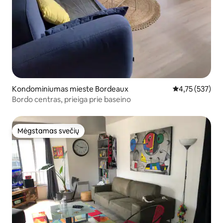
Kondominiumas mieste Bordeaux
Vidutinis įverti
4,75 (537)
Bordo centras, prieiga prie baseino
Mėgstamas svečių
Mėgstamas svečių