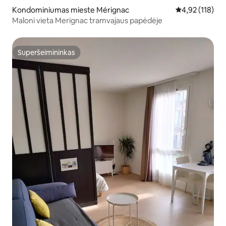
Kondominiumas mieste Mérignac
Vidutinis įverti
4,92 (118)
Maloni vieta Merignac tramvajaus papėdėje
Superšeimininkas
Superšeimininkas