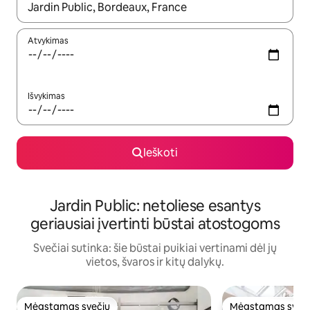
Kai pasirodys paieškos rezultatai, juos naršyti galite naudodam
Atvykimas
Išvykimas
Ieškoti
Jardin Public: netoliese esantys
geriausiai įvertinti būstai atostogoms
Svečiai sutinka: šie būstai puikiai vertinami dėl jų
vietos, švaros ir kitų dalykų.
Mėgstamas svečių
Mėgstamas sveč