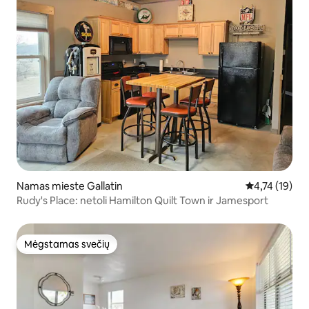
Namas mieste Gallatin
Vidutinis įvert
4,74 (19)
Rudy's Place: netoli Hamilton Quilt Town ir Jamesport
Mėgstamas svečių
Mėgstamas svečių