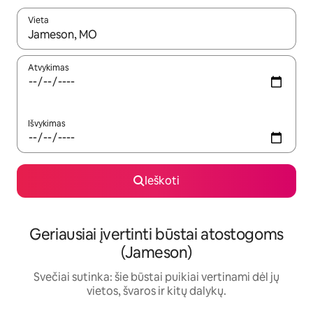
Vieta
Kai pasirodys paieškos rezultatai, juos naršyti galite naudodam
Atvykimas
Išvykimas
Ieškoti
Geriausiai įvertinti būstai atostogoms
(Jameson)
Svečiai sutinka: šie būstai puikiai vertinami dėl jų
vietos, švaros ir kitų dalykų.