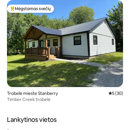
Mėgstamas svečių
Svečių mėgstamiausias
Trobelė mieste Stanberry
Vidutinis įv
5 (30)
Timber Creek trobelė
Lankytinos vietos