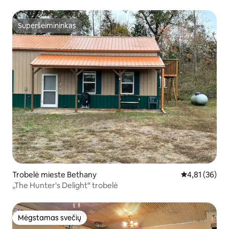
Superšeimininkas
Superšeimininkas
Trobelė mieste Bethany
Vidutinis įvert
4,81 (36)
„The Hunter's Delight“ trobelė
Mėgstamas svečių
Mėgstamas svečių