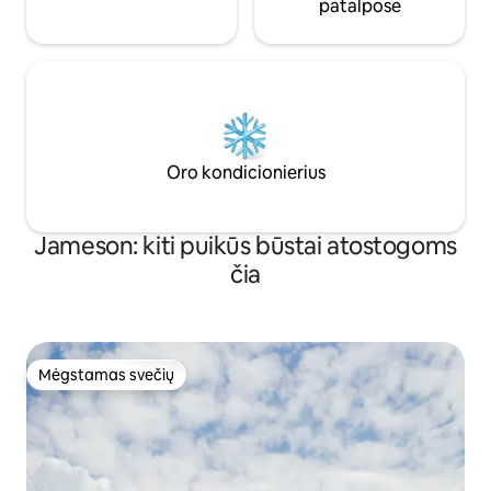
patalpose
Oro kondicionierius
Jameson: kiti puikūs būstai atostogoms
čia
Mėgstamas svečių
Mėgstamas svečių