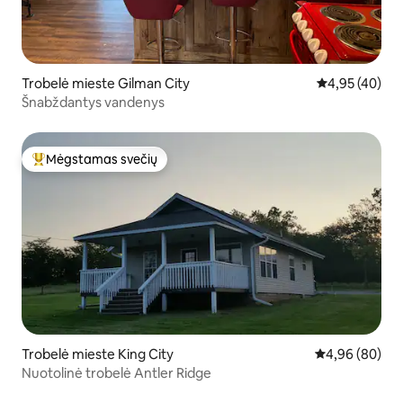
Trobelė mieste Gilman City
Vidutinis įvert
4,95 (40)
Šnabždantys vandenys
Mėgstamas svečių
Svečių mėgstamiausias
Trobelė mieste King City
Vidutinis įvert
4,96 (80)
Nuotolinė trobelė Antler Ridge