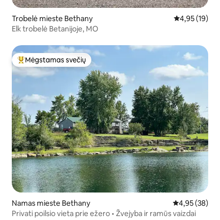
Trobelė mieste Bethany
Vidutinis įvert
4,95 (19)
Elk trobelė Betanijoje, MO
Mėgstamas svečių
Svečių mėgstamiausias
Namas mieste Bethany
Vidutinis įvert
4,95 (38)
Privati poilsio vieta prie ežero • Žvejyba ir ramūs vaizdai