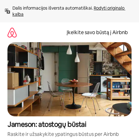
Pereiti
Dalis informacijos išversta automatiškai. 
Rodyti originalo 
prie
kalba
turinio
Įkelkite savo būstą į Airbnb
Jameson: atostogų būstai
Raskite ir užsakykite ypatingus būstus per Airbnb