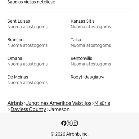
Šaunios vietos netoliese
Sent Luisas
Kanzas Sitis
Nuoma atostogoms
Nuoma atostogoms
Branson
Talsa
Nuoma atostogoms
Nuoma atostogoms
Omaha
Bentonvilis
Nuoma atostogoms
Nuoma atostogoms
De Moinas
Rodyti daugiau
Nuoma atostogoms
Airbnb
Jungtinės Amerikos Valstijos
Misūris
Daviess County
Jameson
© 2026 Airbnb, Inc.