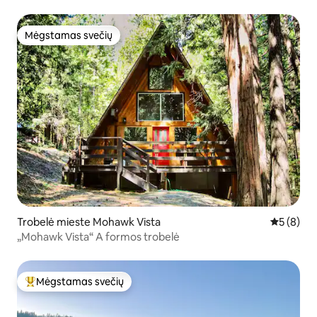
Mėgstamas svečių
Mėgstamas svečių
Trobelė mieste Mohawk Vista
Vidutinis 
5 (8)
„Mohawk Vista“ A formos trobelė
Mėgstamas svečių
Svečių mėgstamiausias