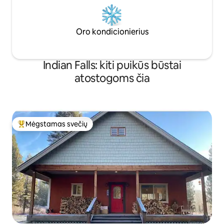
Oro kondicionierius
Indian Falls: kiti puikūs būstai
atostogoms čia
Mėgstamas svečių
Svečių mėgstamiausias