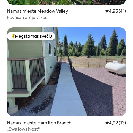
Namas mieste Meadow Valley
Vidutinis įvert
4,95 (41)
Pavasarį atėjo laikas!
Mėgstamas svečių
Svečių mėgstamiausias
Namas mieste Hamilton Branch
Vidutinis įvert
4,92 (13)
„Swallows Nest“