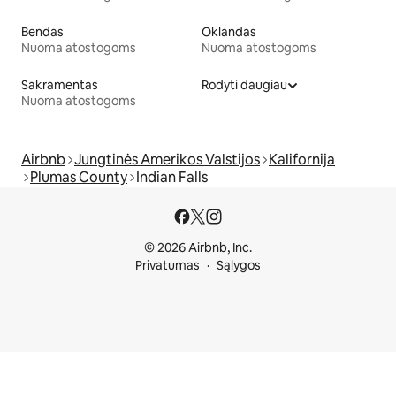
Bendas
Oklandas
Nuoma atostogoms
Nuoma atostogoms
Sakramentas
Rodyti daugiau
Nuoma atostogoms
Airbnb
Jungtinės Amerikos Valstijos
Kalifornija
Plumas County
Indian Falls
© 2026 Airbnb, Inc.
Privatumas
Sąlygos