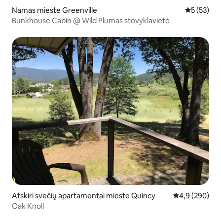
Namas mieste Greenville
Vidutinis į
5 (53)
Bunkhouse Cabin @ Wild Plumas stovyklavietė
Atskiri svečių apartamentai mieste Quincy
Vidutinis įvert
4,9 (290)
Oak Knoll