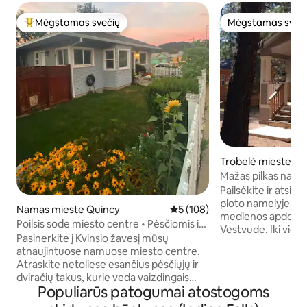
Mėgstamas svečių
Mėgstamas sveč
Svečių mėgstamiausias
Mėgstamas sveč
Trobelė mieste W
Mažas pilkas name
Pailsėkite ir atsip
ploto namelyje, 
Namas mieste Quincy
Vidutinis įvertinimas: 5 iš 5, a
5 (108)
medienos apdoroj
Poilsis sode miesto centre • Pėsčiomis iki
Vestvude. Iki vieti
parduotuvių ir restoranų
Pasinerkite į Kvinsio žavesį mūsų
kurioje galima nus
atnaujintuose namuose miesto centre.
Polo Banjano statul
Atraskite netoliese esančius pėsčiųjų ir
pėsčiomis. Apsupta
dviračių takus, kurie veda vaizdingais
kelių minučių keli
Populiarūs patogumai atostogoms
maršrutais per Sierras, arba mėgaukitės
Trailhead“, „Hidde
diena prie ežero netoliese esančiuose