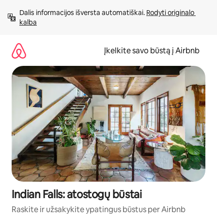
Pereiti
Dalis informacijos išversta automatiškai. 
Rodyti originalo 
prie
kalba
turinio
Įkelkite savo būstą į Airbnb
Indian Falls: atostogų būstai
Raskite ir užsakykite ypatingus būstus per Airbnb