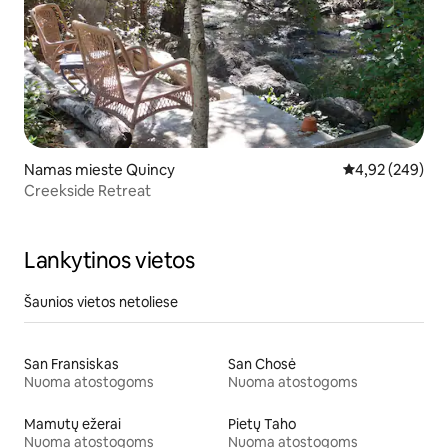
Namas mieste Quincy
Vidutinis įverti
4,92 (249)
Creekside Retreat
Lankytinos vietos
Šaunios vietos netoliese
San Fransiskas
San Chosė
Nuoma atostogoms
Nuoma atostogoms
Mamutų ežerai
Pietų Taho
Nuoma atostogoms
Nuoma atostogoms