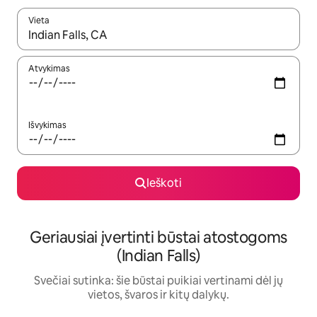
Vieta
Kai pasirodys paieškos rezultatai, juos naršyti galite naudodam
Atvykimas
Išvykimas
Ieškoti
Geriausiai įvertinti būstai atostogoms
(Indian Falls)
Svečiai sutinka: šie būstai puikiai vertinami dėl jų
vietos, švaros ir kitų dalykų.