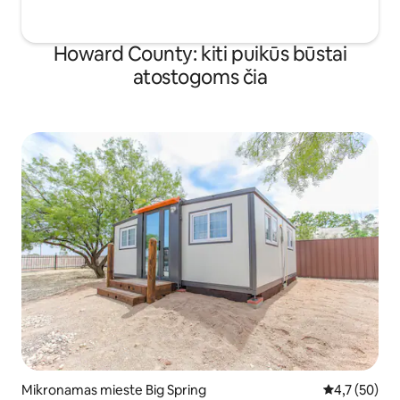
Howard County: kiti puikūs būstai
atostogoms čia
Mikronamas mieste Big Spring
Vidutinis įver
4,7 (50)