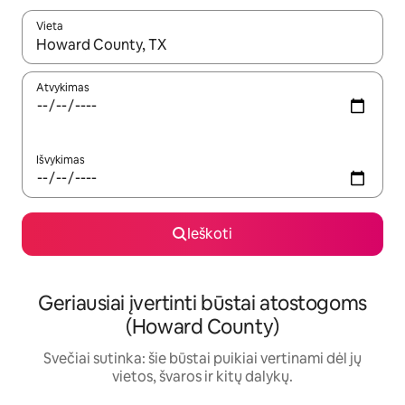
Vieta
Kai pasirodys paieškos rezultatai, juos naršyti galite naudodam
Atvykimas
Išvykimas
Ieškoti
Geriausiai įvertinti būstai atostogoms
(Howard County)
Svečiai sutinka: šie būstai puikiai vertinami dėl jų
vietos, švaros ir kitų dalykų.