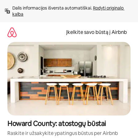
Pereiti
Dalis informacijos išversta automatiškai. 
Rodyti originalo 
prie
kalba
turinio
Įkelkite savo būstą į Airbnb
Howard County: atostogų būstai
Raskite ir užsakykite ypatingus būstus per Airbnb