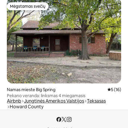
Mėgstamas svečių
Mėgstamas svečių
Namas mieste Big Spring
Vidutinis į
5 (16)
Pekano veranda: linksmas 4 miegamasis
Airbnb
Jungtinės Amerikos Valstijos
Teksasas
Howard County