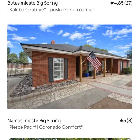
Butas mieste Big Spring
Vidutinis įvert
4,85 (27)
„Kalebo slėptuvė“ - jauskitės kaip namie!
Namas mieste Big Spring
Vidutinis 
5 (3)
„Pierce Pad #1 Coronado Comfort“