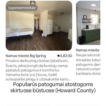
Superšeimininkas
Superšeimininkas
Namas mieste Big 
Naujai rekonstruot
Namas mieste Big Spring
Vidutinis įvertinimas: 4,83 iš 5,
4,83 (6)
Atraskite tobulą ko
Privatus darbuotojų būstas (įskaičiuoti
patogumo derinį m
pusryčiai ir (arba) vakarienė)
Švarūs, pilnai įrengti darbuotojų namai,
rekonstruotame 1 
pastatyti patogumui ir komfortui.
kambario dvivieč
Viename bute yra 2 lovos, todėl
įsikūrusiame Big Sp
sutaupykite pinigų ir užsisakykite kartu
Šis išskirtinis būs
Populiarūs patogumai atostogoms
su kolega. Kiekviename bute yra
suprojektuotas taip
privatus vonios kambarys, pilnai įrengta
skirtuose būstuose (Howard County)
gyvenamąją erdvę ,
virtuvė, televizorius ir patikima erdvė
mažoms šeimoms,
pailsėti po ilgos pamainos. Į kainą
vienviečiams nafto
įskaičiuoti kasdieniai pusryčiai ir
medicinos darbuotojams. Mū