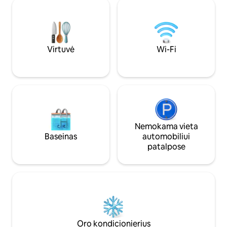
vakarienė, o didelė automobilių
namas, esantis cent
stovėjimo aikštelė palengvina
lengvą prieigą prie
sunkvežimių, priekabų ar darbo
pramogų, restoran
platformų statymą. Sukurta įguloms,
Šiame būste taip p
rangovams ir keliaujantiems
automobilių stovėj
specialistams, norintiems paprastų,
Virtuvė
Wi-Fi
patikimų apgyvendinimo vietų netoli
darbo vietos.
Nemokama vieta
Baseinas
automobiliui
patalpose
Oro kondicionierius