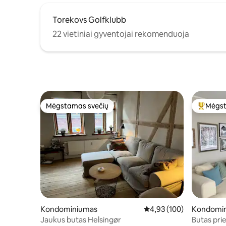
Torekovs Golfklubb
22 vietiniai gyventojai rekomenduoja
Mėgstamas svečių
Mėgst
Mėgstamas svečių
Svečių 
Kondominiumas
Vidutinis įvertinimas: 4,9
4,93 (100)
Kondomi
Jaukus butas Helsingør
Butas pri