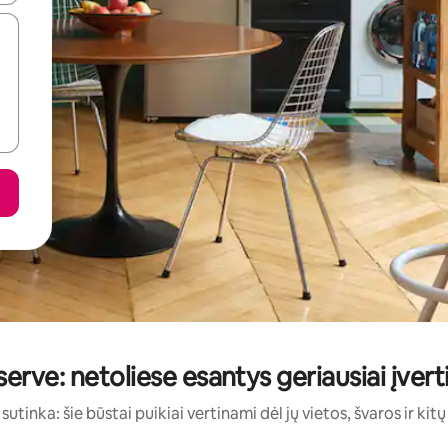
erve: netoliese esantys geriausiai įver
sutinka: šie būstai puikiai vertinami dėl jų vietos, švaros ir kit