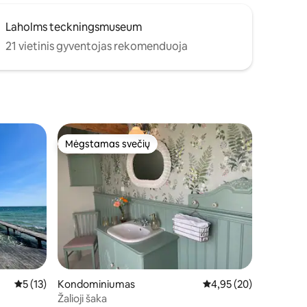
Laholms teckningsmuseum
21 vietinis gyventojas rekomenduoja
Mėgstamas svečių
Mėgstamas svečių
Vidutinis įvertinimas: 5 iš 5, atsiliepimų: 13
5 (13)
Kondominiumas
Vidutinis įvertinimas: 4
4,95 (20)
Žalioji šaka