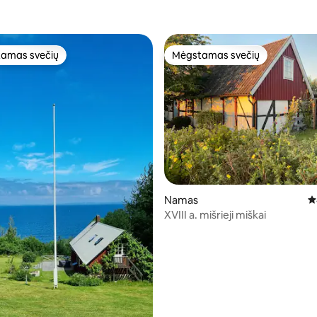
amas svečių
Mėgstamas svečių
mėgstamiausias
Mėgstamas svečių
98 iš 5, atsiliepimų: 57
Namas
Vi
XVIII a. mišrieji miškai