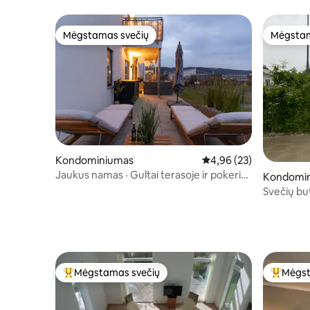
Mėgstamas svečių
Mėgstam
Mėgstamas svečių
Mėgstam
Kondominiumas
Vidutinis įvertinimas: 4,
4,96 (23)
Jaukus namas · Gultai terasoje ir pokerio
Kondomi
stalas
Svečių buta
traukinių 
Mėgstamas svečių
Mėgst
Svečių mėgstamiausias
Svečių 