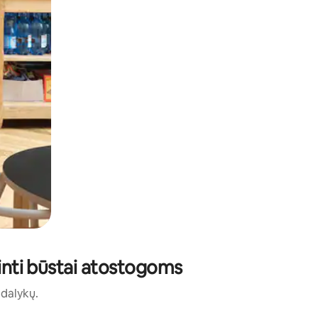
tinti būstai atostogoms
ų dalykų.