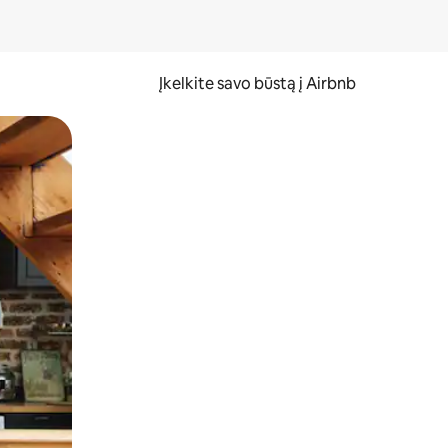
Įkelkite savo būstą į Airbnb
er ekraną.