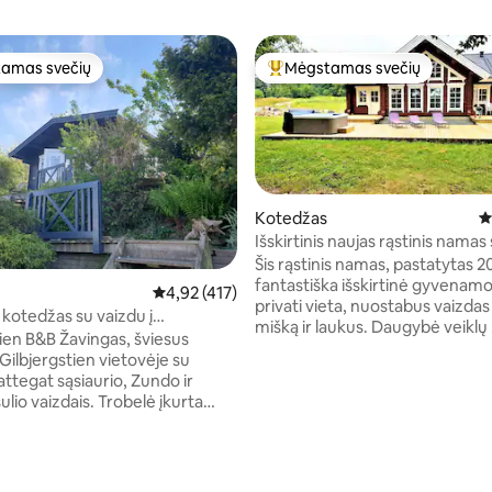
amas svečių
Mėgstamas svečių
mėgstamiausias
Svečių mėgstamiausias
Kotedžas
V
Išskirtinis naujas rąstinis namas
nuostabiu vaizdu į ežerą
Šis rąstinis namas, pastatytas 2
fantastiška išskirtinė gyvenamoj
Vidutinis įvertinimas: 4,92 iš 5, atsiliepimų: 41
4,92 (417)
privati vieta, nuostabus vaizdas 
kotedžas su vaizdu į
mišką ir laukus. Daugybė veiklų . Ši vieta
ną
tien B&B Žavingas, šviesus
skirta nuotykių ieškantiems ar
Gilbjergstien vietovėje su
atsipalaidavusiems poilsiautoja
 5 iš 5, atsiliepimų: 102
attegat sąsiaurio, Zundo ir
Mėgaukitės pridedamomis šalto
aizdais. Trobelė įkurta
paklodėmis ir ką tik išskalbtais
de ir turi nuosavą saulėtą
rankšluosčiais. Wi-Fi. Mėgaukitė
i terasą. Be to, turėsite atskirą
viduje, erdvia svetaine namo vi
Gilbjergstien gatvę, iš kurios
atsipalaiduokite puikioje terasoj
esiogiai patekti į miestą ir prie