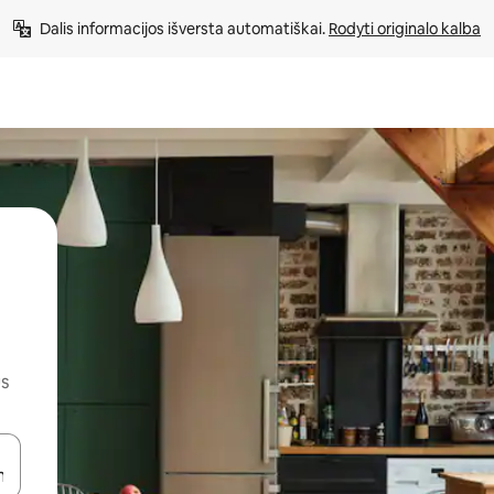
Dalis informacijos išversta automatiškai. 
Rodyti originalo kalba
us
alite naudodami rodykles aukštyn ir žemyn arba liesdami ir braukdami p