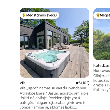
Mėgstamas svečių
Mėgst
Svečių mėgstamiausias
Svečių 
Kotedžas
Nuosavas 
vandeny
Gilbjergs
kotedžas 
Vila
Vidutinis įvertinimas:
5 (102)
gražiais K
Vila „Bjäre“, namas su vaizdu į vandenyną
Kullen kyšulio v
ir lauko sūkurine vonia
Atraskite Bjäre / Båstad apsistodami šioje
sename so
išskirtinėje viloje. Rezidencijoje yra 4
verandą be
patogūs miegamieji, prabangi virtuvė ir
išėjimą į 
vonios kambariai, šildomas lauko
galėsite ti