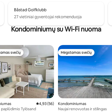
Båstad Golfklubb
27 vietiniai gyventojai rekomenduoja
Kondominiumų su Wi-Fi nuoma
amas svečių
Mėgstamas svečių
mėgstamiausias
Mėgstamas svečių
3 iš 5, atsiliepimų: 100
niumas
Vidutinis įvertinimas: 4,93 iš 5, atsiliepimų: 56
4,93 (56)
Kondominiumas
e paplūdimio Tylösand
Naujai renovuotas ir stilingas