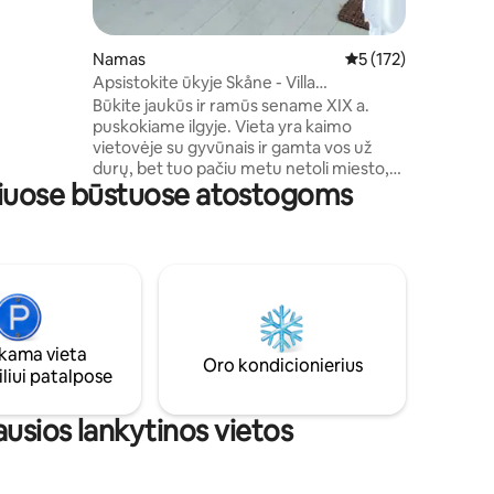
ko SPA.
sportui,
Namas
Vidutinis įvertinimas:
5 (172)
Apsistokite ūkyje Skåne - Villa
Mandelgren
Būkite jaukūs ir ramūs sename XIX a.
puskokiame ilgyje. Vieta yra kaimo
vietovėje su gyvūnais ir gamta vos už
durų, bet tuo pačiu metu netoli miesto,
nčiuose būstuose atostogoms
restoranų, linksmybių, apsipirkimo ir
paplūdimio/plaukimo. Čia gyvenate tyliai
ir erdviai, apie 120 kv. m, su 2
miegamaisiais, virtuve, didele svetaine su
sofa, televizoriumi ir valgomojo zona, taip
pat vonios kambarys su tualetu, dušu,
skalbimo mašina ir džiovykle. Šalia namo
yra vešli, nuošali terasa su kepsnine šalia
ama vieta
ganyklų su avimis ir arkliais. Automobilį
Oro kondicionierius
liui patalpose
galite pasistatyti lauke.
ausios lankytinos vietos