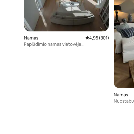
Namas
Vidutinis įvertinimas: 4,9
4,95 (301)
Paplūdimio namas vietovėje
Mellbystrand
Namas
Nuostabu