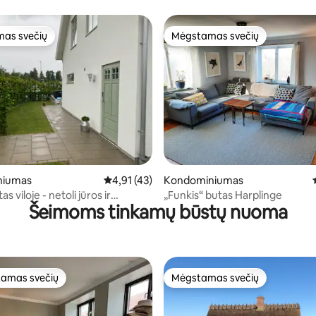
as svečių
Mėgstamas svečių
as svečių
Mėgstamas svečių
96 iš 5, atsiliepimų: 23
niumas
Vidutinis įvertinimas: 4,91 iš 5, atsiliepimų: 4
4,91 (43)
Kondominiumas
s viloje - netoli jūros ir
„Funkis“ butas Harplinge
Šeimoms tinkamų būstų nuoma
stoties
amas svečių
Mėgstamas svečių
mėgstamiausias
Mėgstamas svečių