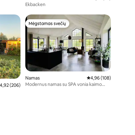
Ekbacken
Mėgstamas svečių
Mėgstamas svečių
Namas
Vidutinis įvertinimas: 4,
4,96 (108)
Modernus namas su SPA vonia kaimo
dutinis įvertinimas: 4,92 iš 5, atsiliepimų: 206
4,92 (206)
vietovėje