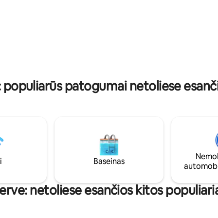
išsimaudykite prabangiame lau
lei jūrą. Palikite savo
Puikiai tinka trekingui, dviračių 
į. Jums jo nebereikės.
jodinėjimui, žvejybai ir golfui.
ra netoli visko, kas yra
ir viską galima pasiekti
is ir
 kaip praplaukia dideli laivai.
: populiarūs patogumai netoliese esa
Nemok
i
Baseinas
automobi
rve: netoliese esančios kitos populiari