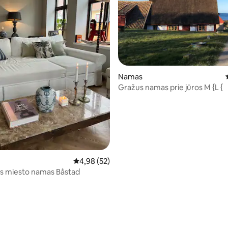
5 iš 5, atsiliepimų: 301
Namas
Gražus namas prie jūros M {L {
Vidutinis įvertinimas: 4,98 iš 5, atsiliepimų: 52
4,98 (52)
s miesto namas Båstad