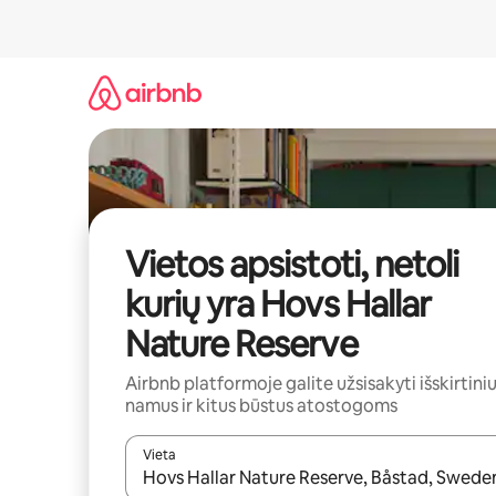
Pereiti
prie
turinio
Vietos apsistoti, netoli
kurių yra Hovs Hallar
Nature Reserve
Airbnb platformoje galite užsisakyti išskirtini
namus ir kitus būstus atostogoms
Vieta
Kai pasirodys paieškos rezultatai, juos naršyti g