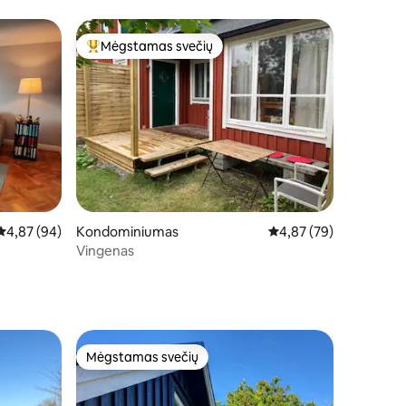
Mėgstamas svečių
Svečių mėgstamiausias
3
Vidutinis įvertinimas: 4,87 iš 5, atsiliepimų: 94
4,87 (94)
Kondominiumas
Vidutinis įvertinimas: 4
4,87 (79)
Vingenas
Mėgstamas svečių
Mėgstamas svečių