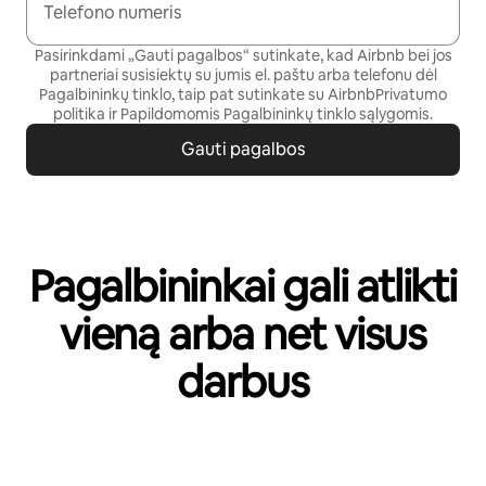
Telefono numeris
Pasirinkdami „Gauti pagalbos“ sutinkate, kad Airbnb bei jos
partneriai susisiektų su jumis el. paštu arba telefonu dėl
Pagalbininkų tinklo, taip pat sutinkate su Airbnb
Privatumo
politika
ir
Papildomomis Pagalbininkų tinklo sąlygomis
.
Gauti pagalbos
Pagalbininkai gali atlikti
vieną arba net visus
darbus