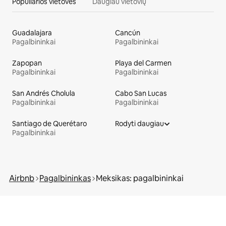
Populiarios vietovės
Daugiau vietovių
Guadalajara
Cancún
Pagalbininkai
Pagalbininkai
Zapopan
Playa del Carmen
Pagalbininkai
Pagalbininkai
San Andrés Cholula
Cabo San Lucas
Pagalbininkai
Pagalbininkai
Santiago de Querétaro
Rodyti daugiau
Pagalbininkai
Airbnb
Pagalbininkas
Meksikas: pagalbininkai