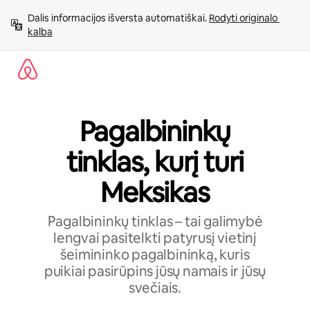
Pereiti
Dalis informacijos išversta automatiškai. 
Rodyti originalo 
prie
kalba
turinio
Pagalbininkų
tinklas, kurį turi
Meksikas
Pagalbininkų tinklas – tai galimybė
lengvai pasitelkti patyrusį vietinį
šeimininko pagalbininką, kuris
puikiai pasirūpins jūsų namais ir jūsų
svečiais.