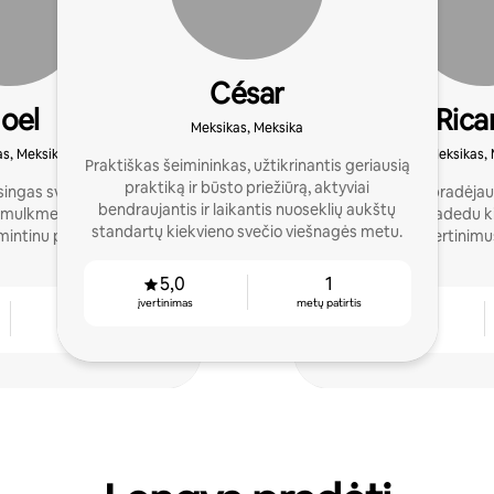
César
oel
Rica
Meksikas, Meksika
s, Meksika
Meksikas, 
Praktiškas šeimininkas, užtikrinantis geriausią
praktiką ir būsto priežiūrą, aktyviai
ngas svečiams ir tvirtai
Prieš 7 metus pradėja
bendraujantis ir laikantis nuoseklių aukštų
 smulkmenos paverčia
erdvę. Dabar padedu k
standartų kiekvieno svečio viešnagės metu.
mintinu potyriu.
gauti puikius įvertinimus 
5,0
1
įvertinimas
metų patirtis
2
4,96
metų patirtis
įvertinimas