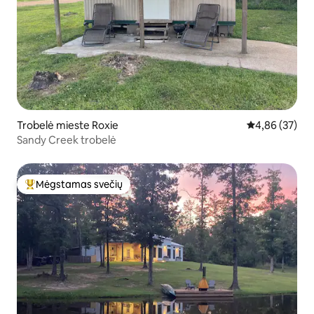
Trobelė mieste Roxie
Vidutinis įvert
4,86 (37)
Sandy Creek trobelė
Mėgstamas svečių
Svečių mėgstamiausias