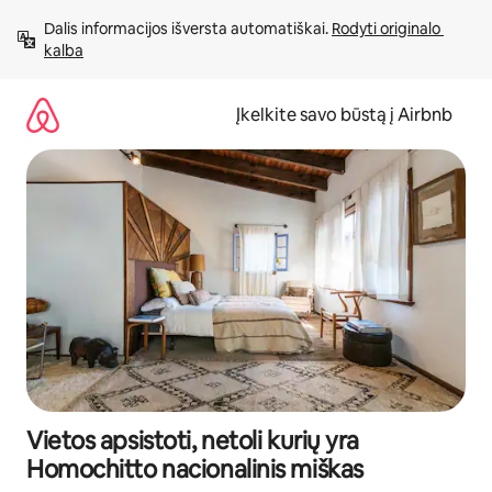
Pereiti
Dalis informacijos išversta automatiškai. 
Rodyti originalo 
prie
kalba
turinio
Įkelkite savo būstą į Airbnb
Vietos apsistoti, netoli kurių yra
Homochitto nacionalinis miškas