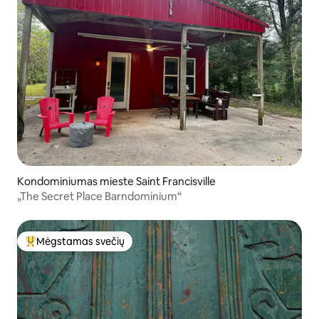
Kondominiumas mieste Saint Francisville
„The Secret Place Barndominium“
Mėgstamas svečių
Svečių mėgstamiausias