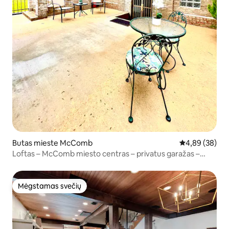
Butas mieste McComb
Vidutinis įvert
4,89 (38)
Loftas – McComb miesto centras – privatus garažas –
kiemas
Mėgstamas svečių
Mėgstamas svečių