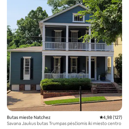
Butas mieste Natchez
Vidutinis įverti
4,98 (127)
Savana Jaukus butas Trumpas pėsčiomis iki miesto centro