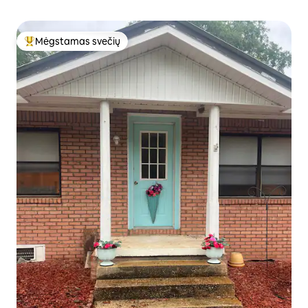
Mėgstamas svečių
Svečių mėgstamiausias