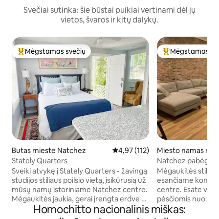
Svečiai sutinka: šie būstai puikiai vertinami dėl jų
vietos, švaros ir kitų dalykų.
Mėgstamas svečių
Mėgstamas sv
Svečių mėgstamiausias
Svečių mėgstami
Butas mieste Natchez
Vidutinis įvertinimas: 4,97 iš 5, a
4,97 (112)
Miesto namas mie
ez
Stately Quarters
Natchez pabėgimas
kondominiumas mi
Sveiki atvykę į Stately Quarters - žavingą
Mėgaukitės stiling
studijos stiliaus poilsio vietą, įsikūrusią už
esančiame kondo
mūsų namų istoriniame Natchez centre.
centre. Esate vos už kelių minučių kelio
Mėgaukitės jaukia, gerai įrengta erdve su
pėsčiomis nuo vis
Homochitto nacionalinis miškas:
moderniais patogumais, vos už kelių
restoranų, parduot
žingsnių nuo parduotuvių, restoranų ir
vaizdų, iš kurių ats