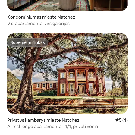
Kondominiumas mieste Natchez
Visi apartamentai virš galerijos
Superšeimininkas
Superšeimininkas
Privatus kambarys mieste Natchez
Vidutinis 
5 (4)
Armstrongo apartamentai | 1/1, privati vonia