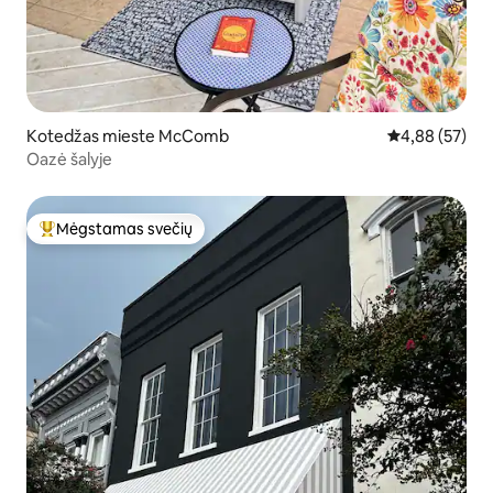
Kotedžas mieste McComb
Vidutinis įvert
4,88 (57)
Oazė šalyje
Mėgstamas svečių
Svečių mėgstamiausias