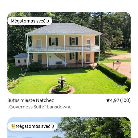
Mėgstamas svečių
Mėgstamas svečių
Butas mieste Natchez
Vidutinis įverti
4,97 (100)
„Governess Suite“ Lansdowne
Mėgstamas svečių
Svečių mėgstamiausias