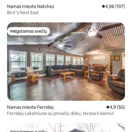
Namas mieste Natchez
Vidutinis įverti
4,96 (107)
Bird 's Nest East
Mėgstamas svečių
Mėgstamas svečių
Namas mieste Ferriday
Vidutinis įver
4,9 (50)
Ferriday Lakehouse su privačiu doku, terasa ir kiemu!