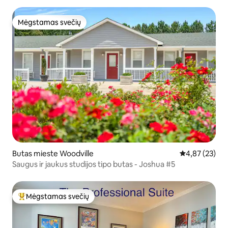
Mėgstamas svečių
Mėgstamas svečių
Butas mieste Woodville
Vidutinis įvert
4,87 (23)
Saugus ir jaukus studijos tipo butas - Joshua #5
Mėgstamas svečių
Svečių mėgstamiausias