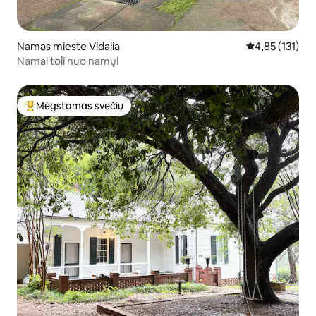
Namas mieste Vidalia
Vidutinis įverti
4,85 (131)
Namai toli nuo namų!
Mėgstamas svečių
Svečių mėgstamiausias