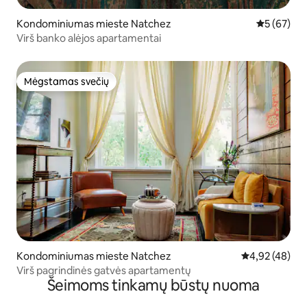
Kondominiumas mieste Natchez
Vidutinis įv
5 (67)
Virš banko alėjos apartamentai
Mėgstamas svečių
Mėgstamas svečių
Kondominiumas mieste Natchez
Vidutinis įvert
4,92 (48)
Virš pagrindinės gatvės apartamentų
Šeimoms tinkamų būstų nuoma