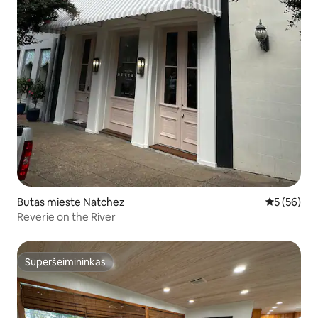
Butas mieste Natchez
Vidutinis įv
5 (56)
Reverie on the River
Superšeimininkas
Superšeimininkas