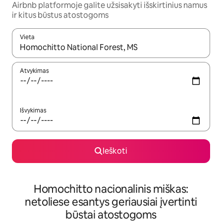
Airbnb platformoje galite užsisakyti išskirtinius namus
ir kitus būstus atostogoms
Vieta
Kai pasirodys paieškos rezultatai, juos naršyti galite naudodam
Atvykimas
Išvykimas
Ieškoti
Homochitto nacionalinis miškas:
netoliese esantys geriausiai įvertinti
būstai atostogoms