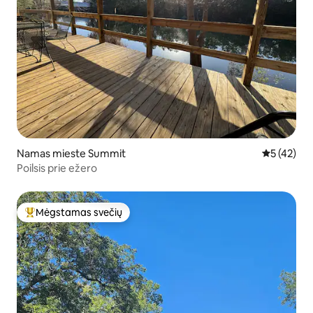
Namas mieste Summit
Vidutinis į
5 (42)
Poilsis prie ežero
Mėgstamas svečių
Svečių mėgstamiausias