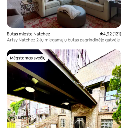
Butas mieste Natchez
Vidutinis įverti
4,92 (121)
Artsy Natchez 2-jų miegamųjų butas pagrindinėje gatvėje
Mėgstamas svečių
Mėgstamas svečių