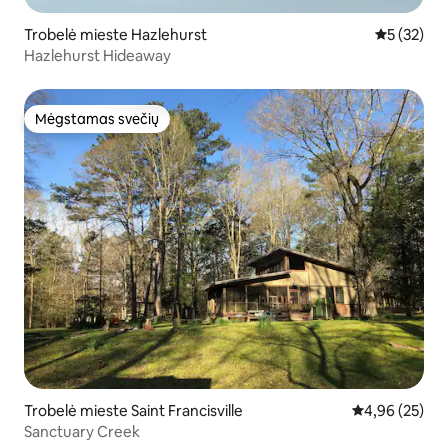
Trobelė mieste Hazlehurst
Vidutinis į
5 (32)
Hazlehurst Hideaway
Mėgstamas svečių
Mėgstamas svečių
Trobelė mieste Saint Francisville
Vidutinis įvert
4,96 (25)
Sanctuary Creek