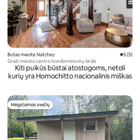
Butas mieste Natchez
Vidutinis 
5 (5)
Graži miesto centro kondominiumų širdis
Kiti puikūs būstai atostogoms, netoli
kurių yra Homochitto nacionalinis miškas
Mėgstamas svečių
Mėgstamas svečių