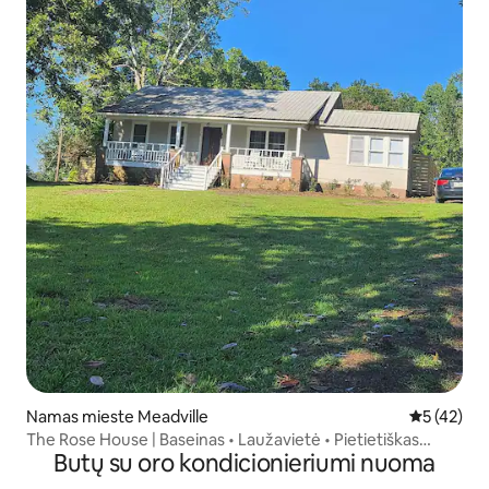
Namas mieste Meadville
Vidutinis į
5 (42)
The Rose House | Baseinas • Laužavietė • Pietietiškas
Butų su oro kondicionieriumi nuoma
žavesys