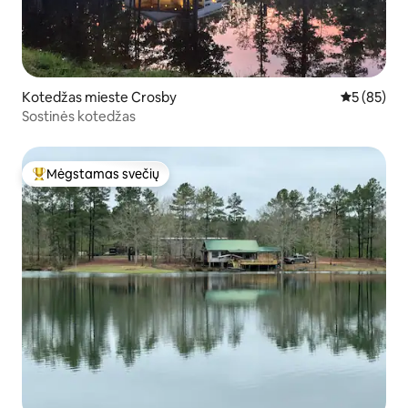
Kotedžas mieste Crosby
Vidutinis įv
5 (85)
Sostinės kotedžas
Mėgstamas svečių
Svečių mėgstamiausias