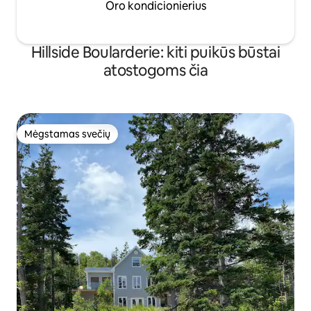
Oro kondicionierius
Hillside Boularderie: kiti puikūs būstai
atostogoms čia
Mėgstamas svečių
Mėgstamas svečių