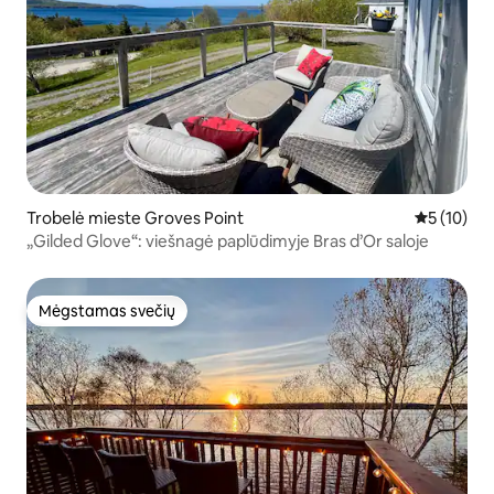
Trobelė mieste Groves Point
Vidutinis į
5 (10)
„Gilded Glove“: viešnagė paplūdimyje Bras d’Or saloje
Mėgstamas svečių
Mėgstamas svečių