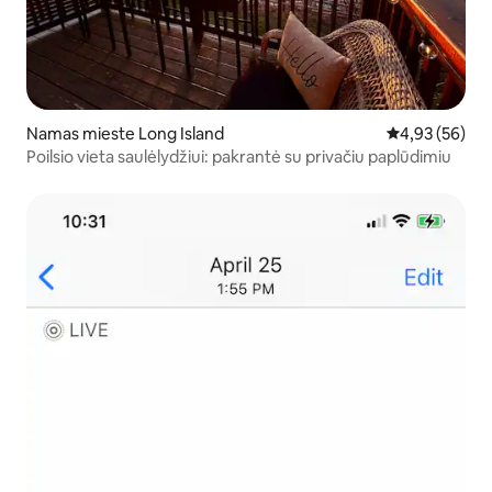
Namas mieste Long Island
Vidutinis įvert
4,93 (56)
Poilsio vieta saulėlydžiui: pakrantė su privačiu paplūdimiu