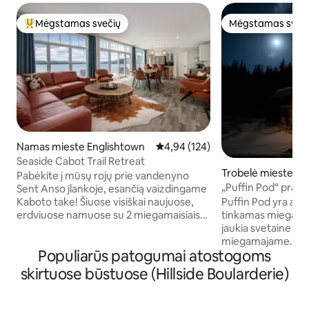
Mėgstamas svečių
Mėgstamas sveč
Svečių mėgstamiausias
Mėgstamas sveč
Namas mieste Englishtown
Vidutinis įvertinimas: 4,94 iš 5, a
4,94 (124)
Seaside Cabot Trail Retreat
Trobelė mieste En
Pabėkite į mūsų rojų prie vandenyno
„Puffin Pod“ prab
Sent Anso įlankoje, esančią vaizdingame
kurorte „Sally's Br
Puffin Pod yra al
Kaboto take! Šiuose visiškai naujuose,
tinkamas miegamas
erdviuose namuose su 2 miegamaisiais
jaukia svetaine ir 
siūlomas modernus dizainas ir atviros
miegamajame. Ši t
erdvės gyvenamoji erdvė. Gali miegoti 6
Populiarūs patogumai atostogoms
minučių kelio pės
žmonės: miegamasis su dvigule lova,
automobilių stovėji
miegamasis su dviaukšte lova (dvigule
skirtuose būstuose (Hillside Boularderie)
- todėl atsiveria vi
apačioje ir viengule viršuje) ir sofa.
Kuko namelis yra la
Mėgaukitės stulbinančiais saulėlydžiais,
Fi, pagrindiniai daly
vaizdu į kalnus ir lengvai pasiekiamomis