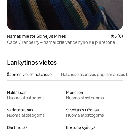
Namas mieste Sidnėjus Mines
Vidutinis 
5 (6)
Cape Cranberry – namai prie vandenyno Keip Bretone
Lankytinos vietos
Šaunios vietos netoliese
Netoliese esančios populiariausios la
Halifaksas
Moncton
Nuoma atostogoms
Nuoma atostogoms
Šarlotetaunas
Šventasis Džonas
Nuoma atostogoms
Nuoma atostogoms
Dartmutas
Bretonų kyšulys