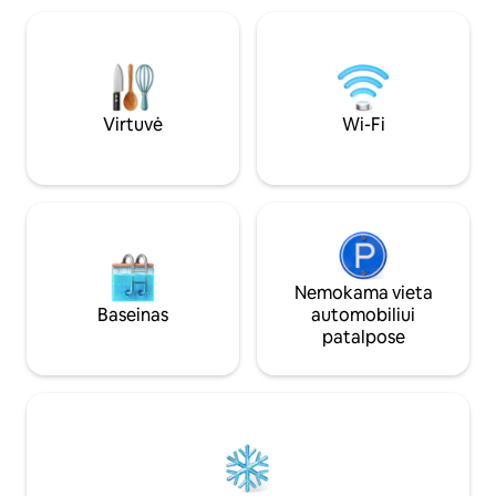
arbata, viskas, ko r
lankytinomis vietomis, žygiais pėsčiomis,
laikyti, ir stalo žai
pasiplaukiojimais laivu ir restoranais.
pat yra skalbykla s
Pasinerkite į Keip Bretono žavesį ir grožį
ekologiškais vonios
ir viešnagės metu susikurkite
Nemokama prieiga
nepamirštamų prisiminimų.
kūrenamos pirties 
Virtuvė
Wi-Fi
Nemokama vieta
Baseinas
automobiliui
patalpose