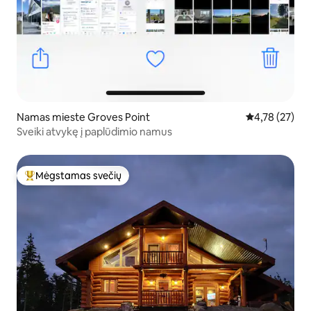
Namas mieste Groves Point
Vidutinis įvert
4,78 (27)
Sveiki atvykę į paplūdimio namus
Mėgstamas svečių
Svečių mėgstamiausias