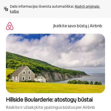
Pereiti
Dalis informacijos išversta automatiškai. 
Rodyti originalo 
prie
kalba
turinio
Įkelkite savo būstą į Airbnb
Hillside Boularderie: atostogų būstai
Raskite ir užsakykite ypatingus būstus per Airbnb