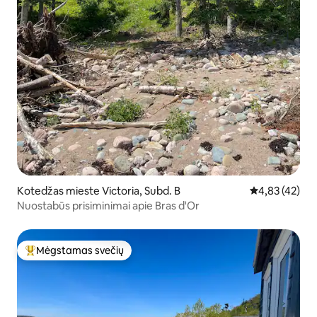
Kotedžas mieste Victoria, Subd. B
Vidutinis įvert
4,83 (42)
Nuostabūs prisiminimai apie Bras d'Or
Mėgstamas svečių
Svečių mėgstamiausias