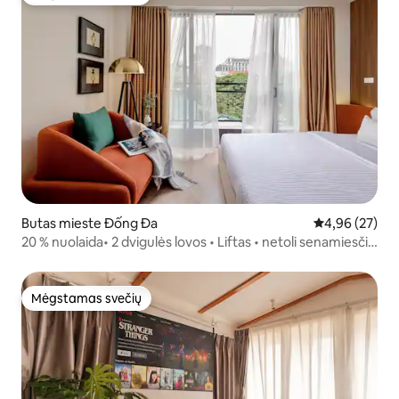
Mėgstamas svečių
Butas mieste Đống Đa
Vidutinis įvert
4,96 (27)
20 % nuolaida• 2 dvigulės lovos • Liftas • netoli senamiesčio
QC4
Mėgstamas svečių
Mėgstamas svečių