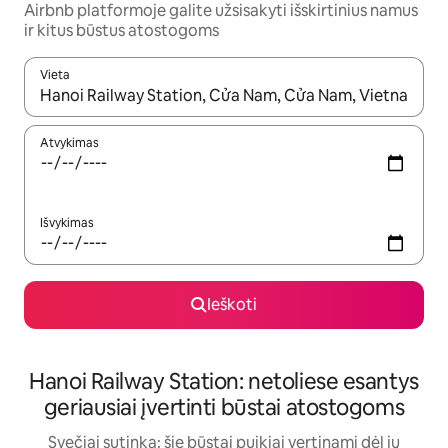
Airbnb platformoje galite užsisakyti išskirtinius namus
ir kitus būstus atostogoms
Vieta
Kai pasirodys paieškos rezultatai, juos naršyti galite naudodam
Atvykimas
Išvykimas
Ieškoti
Hanoi Railway Station: netoliese esantys
geriausiai įvertinti būstai atostogoms
Svečiai sutinka: šie būstai puikiai vertinami dėl jų