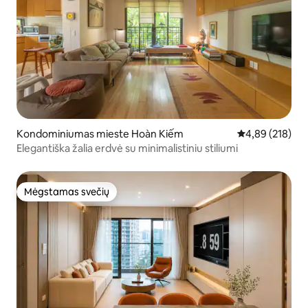
Kondominiumas mieste Hoàn Kiếm
Vidutinis įverti
4,89 (218)
Elegantiška žalia erdvė su minimalistiniu stiliumi
Mėgstamas svečių
Mėgstamas svečių