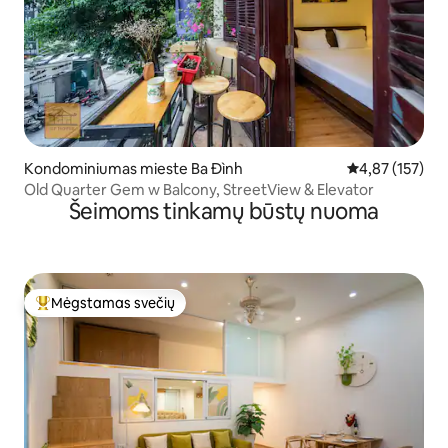
Kondominiumas mieste Ba Đình
Vidutinis įverti
4,87 (157)
Old Quarter Gem w Balcony, StreetView & Elevator
Šeimoms tinkamų būstų nuoma
Mėgstamas svečių
Svečių mėgstamiausias