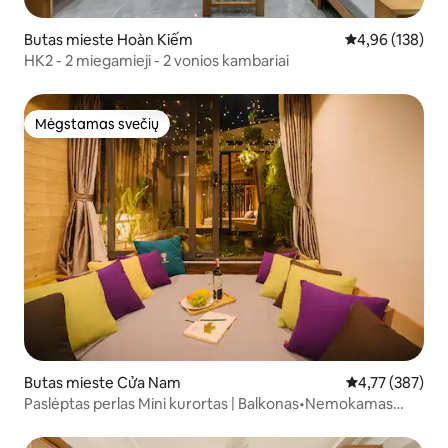
Butas mieste Hoàn Kiếm
Vidutinis įverti
4,96 (138)
HK2 - 2 miegamieji - 2 vonios kambariai
Mėgstamas svečių
Mėgstamas svečių
Butas mieste Cửa Nam
Vidutinis įverti
4,77 (387)
Paslėptas perlas Mini kurortas | Balkonas•Nemokamas
skalbimas