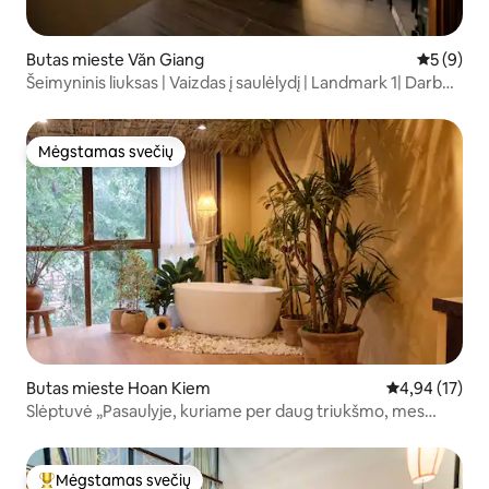
Butas mieste Văn Giang
Vidutinis 
5 (9)
Šeimyninis liuksas | Vaizdas į saulėlydį | Landmark 1| Darbo
vieta
Mėgstamas svečių
Mėgstamas svečių
Butas mieste Hoan Kiem
Vidutinis įvert
4,94 (17)
Slėptuvė „Pasaulyje, kuriame per daug triukšmo, mes
dalijamės ramybe“.
Mėgstamas svečių