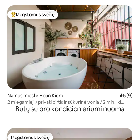
žmonės | 20 % nuolaida
Mėgstamas svečių
Svečių mėgstamiausias
Namas mieste Hoan Kiem
Vidutinis 
5 (9)
2 miegamieji / privati pirtis ir sūkurinė vonia / 2 min. iki
Butų su oro kondicionieriumi nuoma
ežero
Mėgstamas svečių