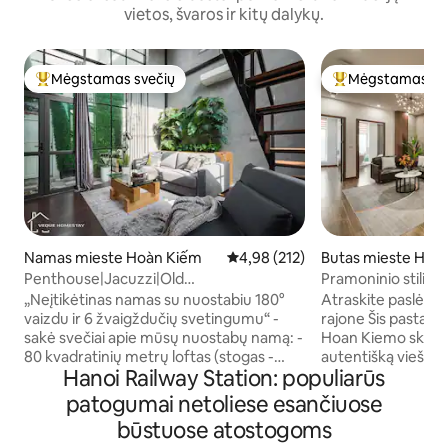
vietos, švaros ir kitų dalykų.
Mėgstamas svečių
Mėgstamas sv
Svečių mėgstamiausias
Svečių mėgstami
Namas mieste Hoàn Kiếm
Vidutinis įvertinimas: 4,98 iš 5, a
4,98 (212)
Butas mieste Hoà
Penthouse|Jacuzzi|Old
Pramoninio stiliau
Quarter|KitchenlNetflixTV
kvartalas|Liftas|Ga
„Neįtikėtinas namas su nuostabiu 180°
Atraskite paslėpt
vaizdu ir 6 žvaigždučių svetingumu“ -
rajone Šis pastatas, esantis nedideliame
sakė svečiai apie mūsų nuostabų namą: -
Hoan Kiemo skersg
80 kvadratinių metrų loftas (stogas -
autentišką viešna
Hanoi Railway Station: populiarūs
panoraminis vaizdas) - Sūkurinė vonia -
kelių žingsnių nu
Nemokama skalbyklė ir džiovyklė -
centro. Mėgaukitės
patogumai netoliese esančiuose
Virtuvė su visa įranga. - Nemokama
ikoniškų lankytin
būstuose atostogoms
bagažo laikymo vieta. - Nemokamas
charakterio pilname