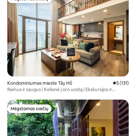
Mėgstamas svečių
Kondominiumas mieste Tây Hồ
Vidutinis įv
5 (131)
Ramus ir saugus | Kelionė į oro uostą | Ekskursijos ir
paslaugos
Mėgstamas svečių
Mėgstamas svečių