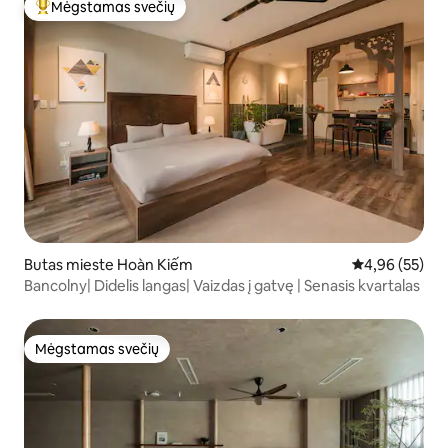
Mėgstamas svečių
Svečių mėgstamiausias
Butas mieste Hoàn Kiếm
Vidutinis įvert
4,96 (55)
Bancolny| Didelis langas| Vaizdas į gatvę | Senasis kvartalas
Mėgstamas svečių
Mėgstamas svečių