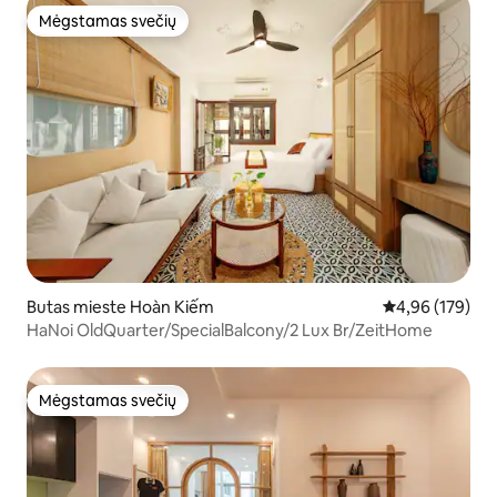
Mėgstamas svečių
Mėgstamas svečių
Butas mieste Hoàn Kiếm
Vidutinis įverti
4,96 (179)
HaNoi OldQuarter/SpecialBalcony/2 Lux Br/ZeitHome
Mėgstamas svečių
Mėgstamas svečių