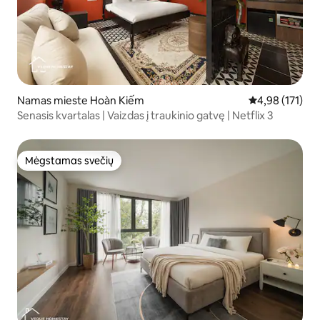
Namas mieste Hoàn Kiếm
Vidutinis įverti
4,98 (171)
Senasis kvartalas | Vaizdas į traukinio gatvę | Netflix 3
Mėgstamas svečių
Mėgstamas svečių