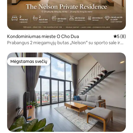
Kondominiumas mieste O Cho Dua
Vidutinis 
5 (8)
Prabangus 2 miegamųjų butas „Nelson“ su sporto sale ir
nemokamu begaliniu baseinu
Mėgstamas svečių
Mėgstamas svečių