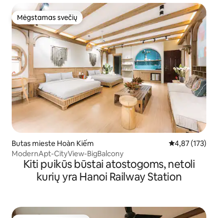
Mėgstamas svečių
Mėgstamas svečių
Butas mieste Hoàn Kiếm
Vidutinis įverti
4,87 (173)
ModernApt-CityView-BigBalcony
Kiti puikūs būstai atostogoms, netoli
kurių yra Hanoi Railway Station