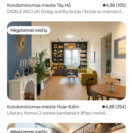
Kondominiumas mieste Tây Hồ
Vidutinis įverti
4,96 (105)
DIDELĖ AKCIJA! Dviejų aukštų butas / butas su mansarda /
vonia / „Netflix“
Mėgstamas svečių
Mėgstamas svečių
Kondominiumas mieste Hoàn Kiếm
Vidutinis įverti
4,88 (254)
Literary Home| 2 vonios kambariai ir liftas | netoli
senamiesčio
Mėgstamas svečių