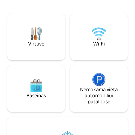
vanduo (bendroje erdvėje). - 15 min.
liftą - Pilnai įrengt
pėsčiomis iki miesto centro - 10 min.
Nemokama skalbykl
pėsčiomis iki traukinių stoties ir oro
10 min. pėsčiomis i
uosto maršrutinio autobuso - Gana
min. pėsčiomis iki
saugus rajonas - Nemokamas maisto
stoties - 20 min. p
sąrašas ir ekskursijos rekomendacijos. -
turgaus. - Restoran
Paėmimas iš oro uosto (už mokestį) -
netoliese - Pardu
Parduodama SIM kortelė
Virtuvė
Wi-Fi
Nemokama vieta
Baseinas
automobiliui
patalpose