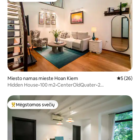
Svečių mėgstamiausias
Miesto namas mieste Hoan Kiem
Vidutinis įv
5 (26)
Hidden House•100 m2•CenterOldQuater•2
miegamieji•Rami gatvelė
Mėgstamas svečių
Svečių mėgstamiausias