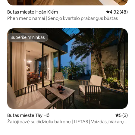
Butas mieste Hoàn Kiếm
Vidutinis įvert
4,92 (48)
Phen meno namai | Senojo kvartalo prabangus būstas
Superšeimininkas
Superšeimininkas
Butas mieste Tây Hồ
Vidutinis 
5 (3)
Žalioji oazė su didžiuliu balkonu | LIFTAS | Vaizdas į Vakarų
ežerą