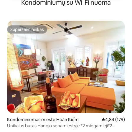
Kondominiumų su Wi-Fi nuoma
Superšeimininkas
Superšeimininkas
Kondominiumas mieste Hoàn Kiếm
Vidutinis įverti
4,84 (179)
Unikalus butas Hanojo senamiestyje *2 miegamieji*2
balkonai*2 vonios*