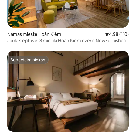
Namas mieste Hoàn Kiếm
Vidutinis įverti
4,98 (110)
Jauki slėptuvė |3 min. iki Hoan Kiem ežero|NewFurnished
Superšeimininkas
Superšeimininkas