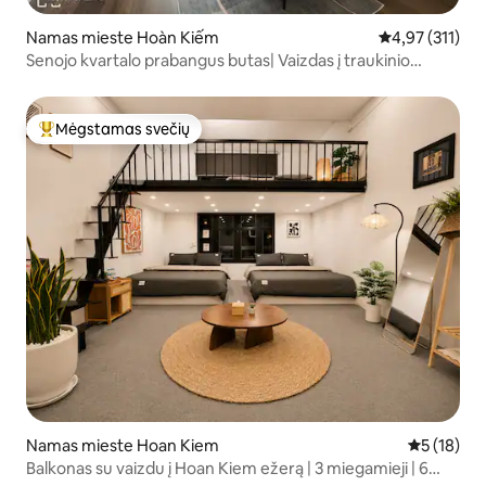
Namas mieste Hoàn Kiếm
Vidutinis įverti
4,97 (311)
Senojo kvartalo prabangus butas| Vaizdas į traukinio
bėgius | 4 liftas
Mėgstamas svečių
Svečių mėgstamiausias
Namas mieste Hoan Kiem
Vidutinis į
5 (18)
Balkonas su vaizdu į Hoan Kiem ežerą | 3 miegamieji | 6