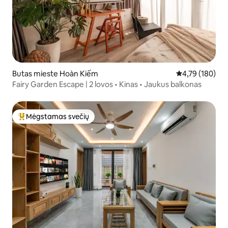
Butas mieste Hoàn Kiếm
Vidutinis įverti
4,79 (180)
Fairy Garden Escape | 2 lovos • Kinas • Jaukus balkonas
Mėgstamas svečių
Svečių mėgstamiausias