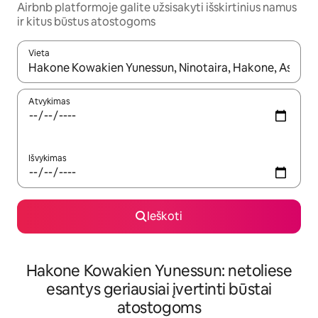
Airbnb platformoje galite užsisakyti išskirtinius namus
ir kitus būstus atostogoms
Vieta
Kai pasirodys paieškos rezultatai, juos naršyti galite naudodam
Atvykimas
Išvykimas
Ieškoti
Hakone Kowakien Yunessun: netoliese
esantys geriausiai įvertinti būstai
atostogoms