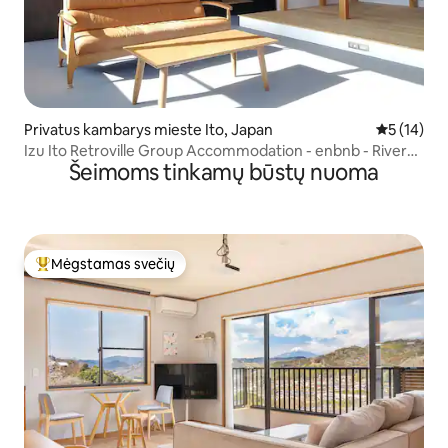
Privatus kambarys mieste Ito, Japan
Vidutinis į
5 (14)
Izu Ito Retroville Group Accommodation - enbnb - River
Šeimoms tinkamų būstų nuoma
1.5 minutės iki jūros.Gamtos palaiminimas yra visai šalia!
Mėgstamas svečių
Svečių mėgstamiausias