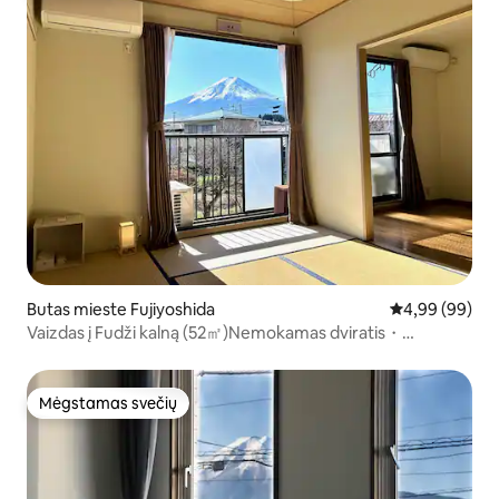
Butas mieste Fujiyoshida
Vidutinis įvert
4,99 (99)
Vaizdas į Fudži kalną (52㎡)Nemokamas dviratis・
Nemokamas paėmimas・駅まで6 min.
Mėgstamas svečių
Mėgstamas svečių