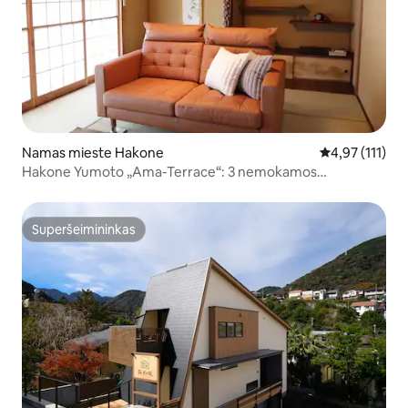
Namas mieste Hakone
Vidutinis įvert
4,97 (111)
Hakone Yumoto „Ama-Terrace“: 3 nemokamos
automobilių stovėjimo aikštelės iki 8 asmenų
Superšeimininkas
Superšeimininkas