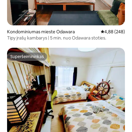
Kondominiumas mieste Odawara
Vidutinis įverti
4,88 (248)
Tipy įrašų kambarys | 5 min. nuo Odawara stoties.
Superšeimininkas
Superšeimininkas