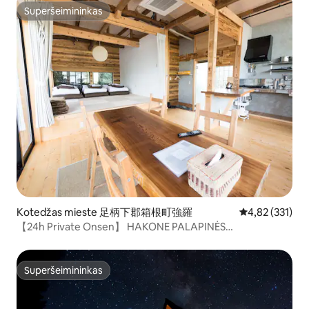
Superšeimininkas
Superšeimininkas
Kotedžas mieste 足柄下郡箱根町強羅
Vidutinis įverti
4,82 (331)
【24h Private Onsen】 HAKONE PALAPINĖS
APARTAMENTAI
Superšeimininkas
Superšeimininkas