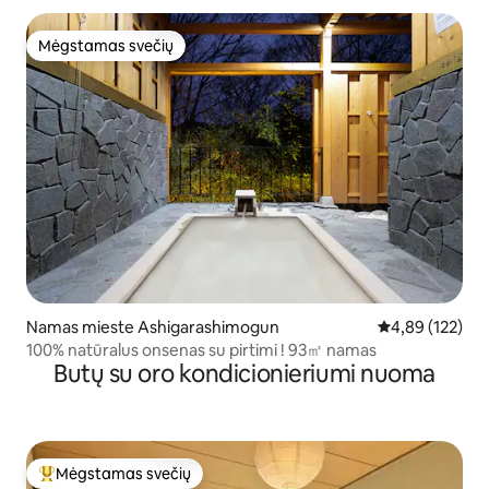
užeigos su atgaivintu senu namu
Mėgstamas svečių
Mėgstamas svečių
Namas mieste Ashigarashimogun
Vidutinis įverti
4,89 (122)
100% natūralus onsenas su pirtimi ! 93㎡ namas
Butų su oro kondicionieriumi nuoma
Mėgstamas svečių
Svečių mėgstamiausias