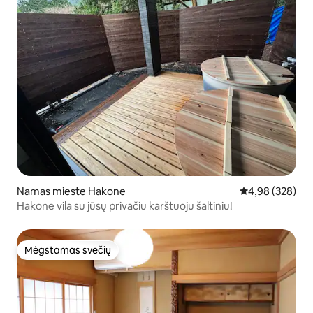
Namas mieste Hakone
Vidutinis įverti
4,98 (328)
Hakone vila su jūsų privačiu karštuoju šaltiniu!
Mėgstamas svečių
Mėgstamas svečių