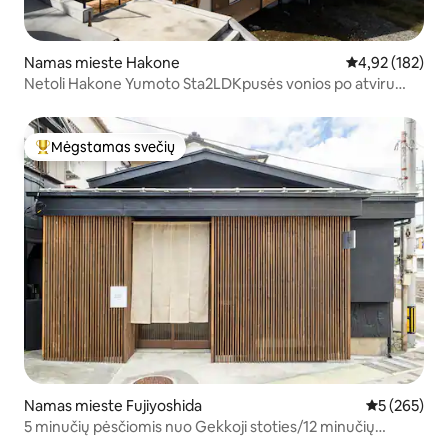
Namas mieste Hakone
Vidutinis įverti
4,92 (182)
Netoli Hakone Yumoto Sta2LDKpusės vonios po atviru
dangumikepsnių
Mėgstamas svečių
Svečių mėgstamiausias
Namas mieste Fujiyoshida
Vidutinis įve
5 (265)
5 minučių pėsčiomis nuo Gekkoji stoties/12 minučių
pėsčiomis nuo Chureito Pagoda/japoniškos modernios