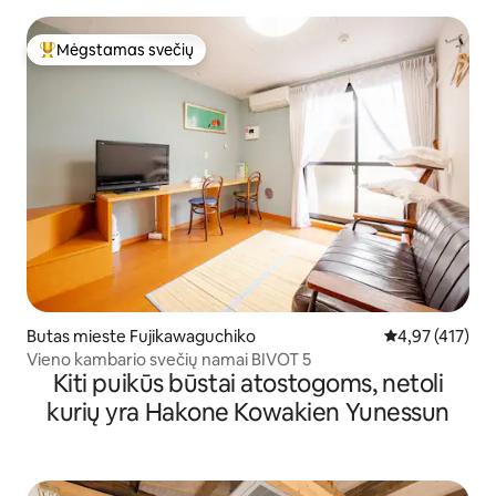
Mėgstamas svečių
Svečių mėgstamiausias
Butas mieste Fujikawaguchiko
Vidutinis įverti
4,97 (417)
Vieno kambario svečių namai BIVOT 5
Kiti puikūs būstai atostogoms, netoli
kurių yra Hakone Kowakien Yunessun