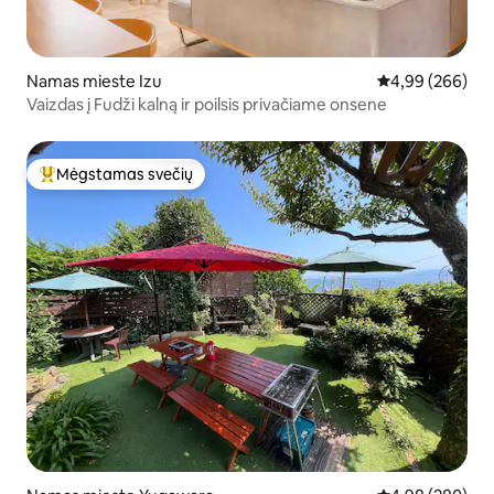
Namas mieste Izu
Vidutinis įverti
4,99 (266)
Vaizdas į Fudži kalną ir poilsis privačiame onsene
Mėgstamas svečių
Svečių mėgstamiausias