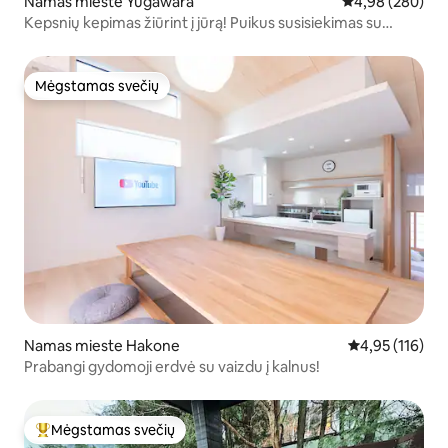
Namas mieste Yugawara
Vidutinis įverti
4,98 (280)
Kepsnių kepimas žiūrint į jūrą! Puikus susisiekimas su
Hakone, Izu ir Atamiu! Žvejyba, maudynės jūroje, karštieji
versmės, tinka 5 asmenims!
Mėgstamas svečių
Mėgstamas svečių
Namas mieste Hakone
Vidutinis įverti
4,95 (116)
Prabangi gydomoji erdvė su vaizdu į kalnus!
Mėgstamas svečių
Svečių mėgstamiausias