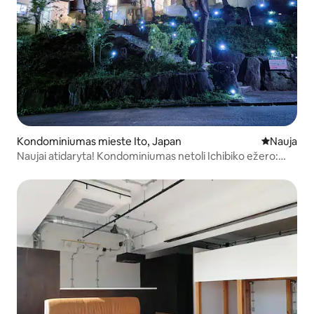
Kondominiumas mieste Ito, Japan
Nauja vieta
Nauja
Naujai atidaryta! Kondominiumas netoli Ichibiko ežero:
galima išsinuomoti 1 pastatą 7–11 žmonių arba 6 pastatus
46 žmonėms