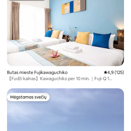
Butas mieste Fujikawaguchiko
Vidutinis įvert
4,9 (125)
【Fudži kalnas】Kawaguchiko per 10 min.｜Fuji-Q 1
stotelė｜Nemokamas P
Mėgstamas svečių
Mėgstamas svečių