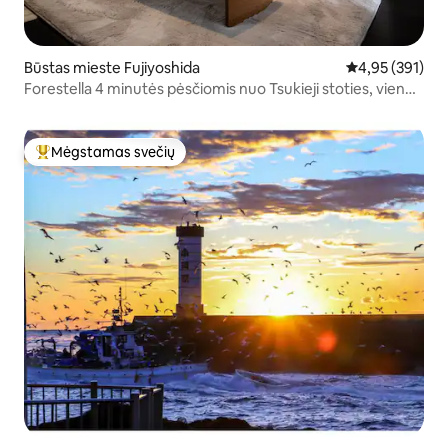
Būstas mieste Fujiyoshida
Vidutinis įverti
4,95 (391)
Forestella 4 minutės pėsčiomis nuo Tsukieji stoties, vieno
miegamojo butas 01
Mėgstamas svečių
Svečių mėgstamiausias