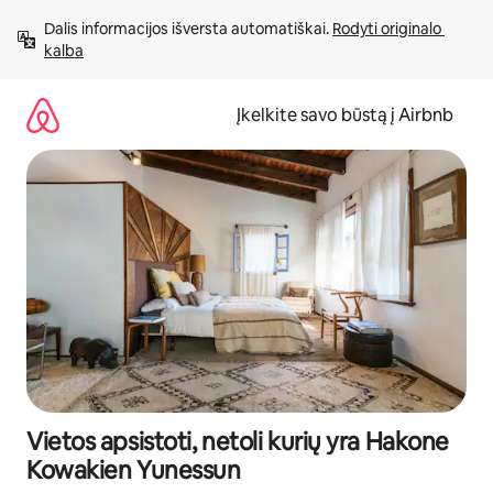
Pereiti
Dalis informacijos išversta automatiškai. 
Rodyti originalo 
prie
kalba
turinio
Įkelkite savo būstą į Airbnb
Vietos apsistoti, netoli kurių yra Hakone
Kowakien Yunessun