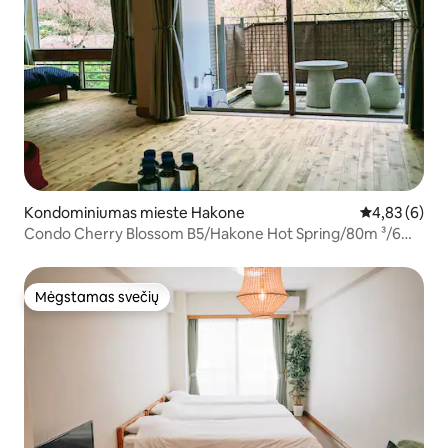
Kondominiumas mieste Hakone
Vidutinis įver
4,83 (6)
Condo Cherry Blossom B5/Hakone Hot Spring/80m ³/6
žmonės/Nuotraukos/ /Matcha
Mėgstamas svečių
Mėgstamas svečių