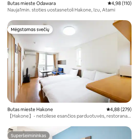
Butas mieste Odawara
Vidutinis įverti
4,98 (110)
Nauja1min. stoties uostasnetoli Hakone, Izu, Atami
Mėgstamas svečių
Mėgstamas svečių
Butas mieste Hakone
Vidutinis įverti
4,88 (279)
【Hakone】- netoliese esančios parduotuvės, restoranai.
Pasivaikščiojimas pėsčiomis!
Superšeimininkas
Superšeimininkas