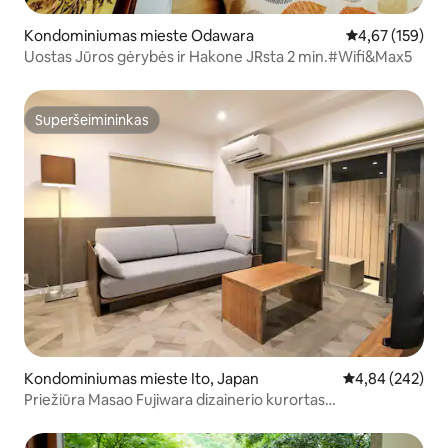
Kondominiumas mieste Odawara
Vidutinis įverti
4,67 (159)
Uostas Jūros gėrybės ir Hakone JRsta 2 min.#Wifi&Max5
Superšeimininkas
Superšeimininkas
Kondominiumas mieste Ito, Japan
Vidutinis įverti
4,84 (242)
Priežiūra Masao Fujiwara dizainerio kurortas
Condominium 301 netoli■ Izu jūros