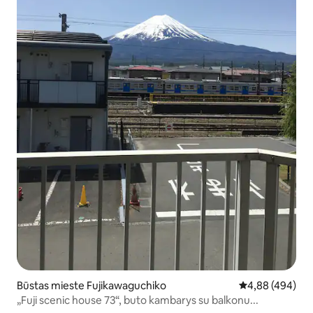
Būstas mieste Fujikawaguchiko
Vidutinis įverti
4,88 (494)
„Fuji scenic house 73“, buto kambarys su balkonu...