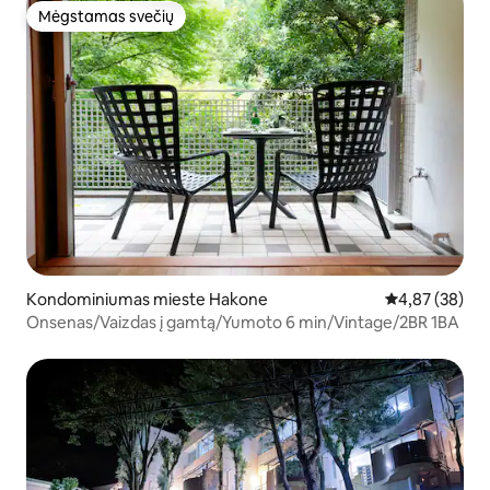
Mėgstamas svečių
Mėgstamas svečių
Kondominiumas mieste Hakone
Vidutinis įvert
4,87 (38)
Onsenas/Vaizdas į gamtą/Yumoto 6 min/Vintage/2BR 1BA