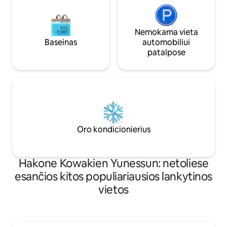
pirties seanso. Svetainėje įrengtas
grindinis šildymas, todėl joje patogu net
ir šaltu oru. ■Pagrindinės patalpos
Nemokama vieta
Visiškas atnaujinimas: profesionalaus
Baseinas
automobiliui
dizainerio rafinuotas interjeras ・Onsen:
patalpose
Ninodaira Onsen, garsėjantis odai
naudingomis savybėmis Kepsninės:
pilnai įrengta autentiška kepsninė
Laužavietė: naktį atsipalaiduokite prie
laužo • Projektorius: mėgaukitės filmais
dideliame ekrane ・Pirtis ir vandens
vonia: galima naudotis pirtimi ir vandens
vonia ・Japoniško stiliaus kambarys:
Oro kondicionierius
japoniško stiliaus kambarys su tatami
čiužiniais, sukuriančiais tradicinę
japonišką atmosferą ・Patogumai
Hakone Kowakien Yunessun: netoliese
vaikams: teikiame kūdikio maitinimo
kėdutę, vaikiškus stalo reikmenis,
esančios kitos populiariausios lankytinos
čiužinius, žaislus ir kt.
vietos