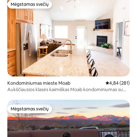
Mėgstamas svečių
Mėgstamas svečių
Kondominiumas mieste Moab
Vidutinis įverti
4,84 (281)
Aukščiausios klasės kaimiškas Moab kondominiumas su
šviesolaidiniu BELAIDŽIU INTERNETU
Mėgstamas svečių
Mėgstamas svečių