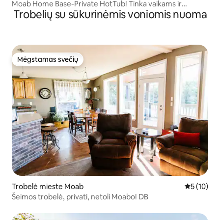
Moab Home Base-Private HotTub! Tinka vaikams ir
Trobelių su sūkurinėmis voniomis nuoma
augintiniams!
Mėgstamas svečių
Mėgstamas svečių
Trobelė mieste Moab
Vidutinis į
5 (10)
Šeimos trobelė, privati, netoli Moabo! DB