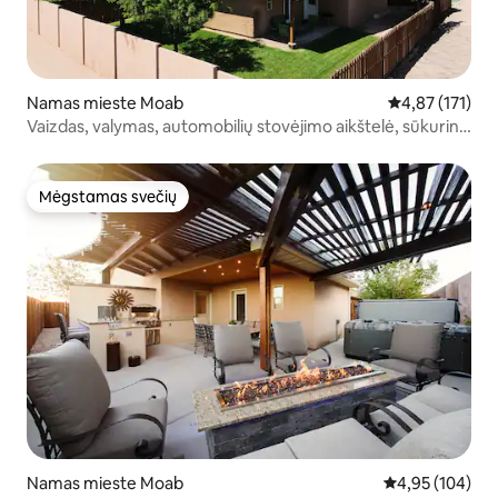
Namas mieste Moab
Vidutinis įverti
4,87 (171)
Vaizdas, valymas, automobilių stovėjimo aikštelė, sūkurinė
vonia, baseinas, Wi-Fi, terasa
Mėgstamas svečių
Mėgstamas svečių
Namas mieste Moab
Vidutinis įverti
4,95 (104)