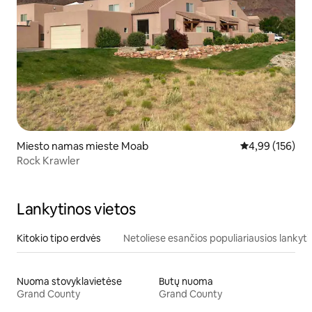
Miesto namas mieste Moab
Vidutinis įverti
4,99 (156)
Rock Krawler
Lankytinos vietos
Kitokio tipo erdvės
Netoliese esančios populiariausios lankyti
Nuoma stovyklavietėse
Butų nuoma
Grand County
Grand County