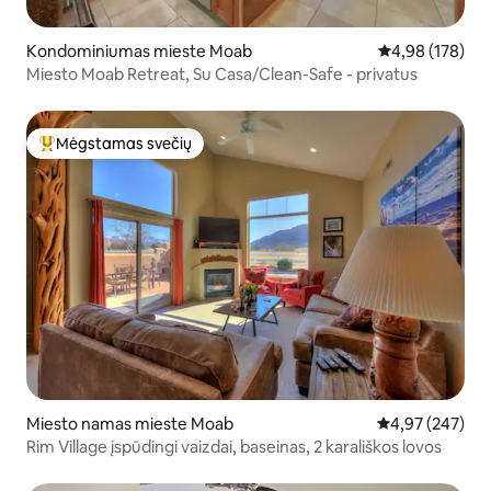
Kondominiumas mieste Moab
Vidutinis įverti
4,98 (178)
Miesto Moab Retreat, Su Casa/Clean-Safe - privatus
Mėgstamas svečių
Svečių mėgstamiausias
Miesto namas mieste Moab
Vidutinis įverti
4,97 (247)
Rim Village įspūdingi vaizdai, baseinas, 2 karališkos lovos