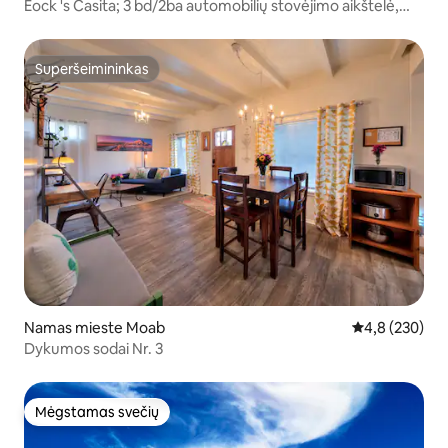
Eock 's Casita; 3 bd/2ba automobilių stovėjimo aikštelė,
baseinas, sūkurinė vonia!
Superšeimininkas
Superšeimininkas
Namas mieste Moab
Vidutinis įvert
4,8 (230)
Dykumos sodai Nr. 3
Mėgstamas svečių
Mėgstamas svečių