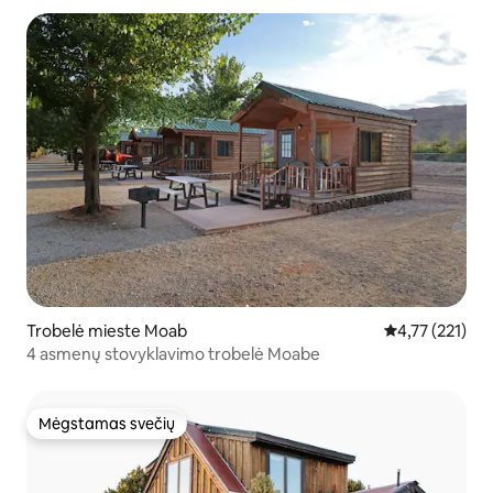
Trobelė mieste Moab
Vidutinis įverti
4,77 (221)
4 asmenų stovyklavimo trobelė Moabe
Mėgstamas svečių
Mėgstamas svečių