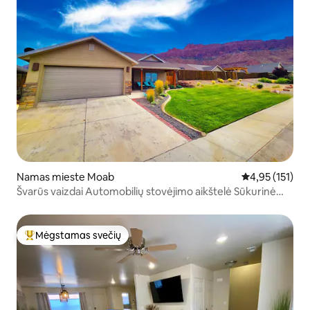
Namas mieste Moab
Vidutinis įverti
4,95 (151)
Švarūs vaizdai Automobilių stovėjimo aikštelė Sūkurinė
vonia Baseinas Židinys Wi-Fi Pri
Mėgstamas svečių
Svečių mėgstamiausias