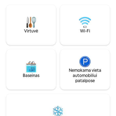
su šeima ir drauga
būtiniausi reikmenys. Privatus aptvertas
terasoje arba mėg
kiemas, 2 automobilių garažas,
atsipalaiduodami 
bendruomenės baseinas, sūkurinė
veikiančioje sūkuri
vonia. Puikūs Moabo Rimo vaizdai!
sezoniniame basei
Išskirtinai saugu. 7 min. iki miesto centro.
garažas yra puiki vi
Labai greitai reaguojantys šeimininkai
dviračius arba SXS
Virtuvė
Wi-Fi
jumis pasirūpins!
ar grupėms.
Nemokama vieta
Baseinas
automobiliui
patalpose