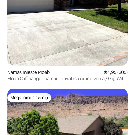
Namas mieste Moab
Vidutinis įverti
4,95 (305)
Moab Cliffhanger namai - privati sūkurinė vonia / Gig Wifi
Mėgstamas svečių
Mėgstamas svečių