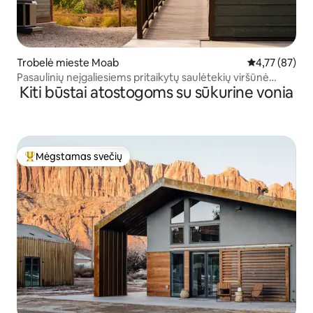
Trobelė mieste Moab
Vidutinis įvert
4,77 (87)
Pasaulinių neįgaliesiems pritaikytų saulėtekių viršūnė
Kiti būstai atostogoms su sūkurine vonia
Šiaurės Moabe
Mėgstamas svečių
Svečių mėgstamiausias