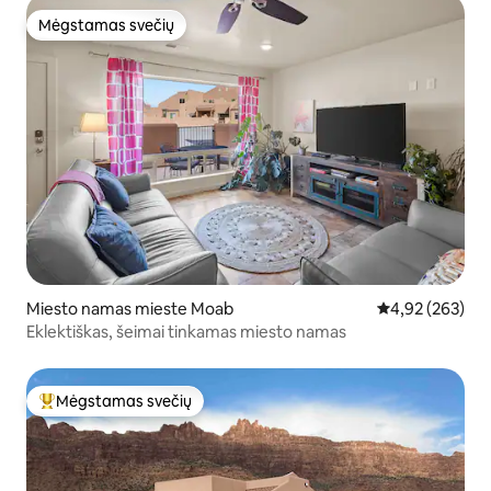
Mėgstamas svečių
Mėgstamas svečių
Miesto namas mieste Moab
Vidutinis įverti
4,92 (263)
Eklektiškas, šeimai tinkamas miesto namas
Mėgstamas svečių
Svečių mėgstamiausias