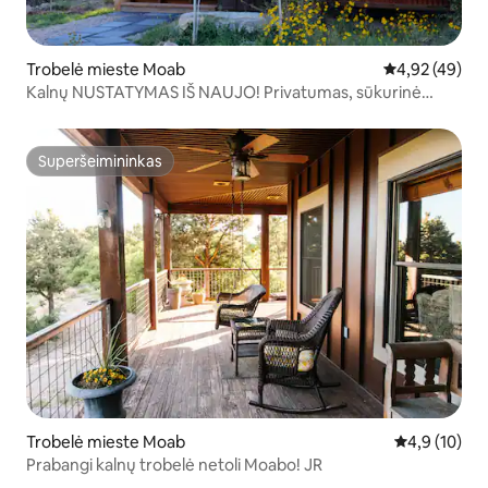
Trobelė mieste Moab
Vidutinis įvert
4,92 (49)
Kalnų NUSTATYMAS IŠ NAUJO! Privatumas, sūkurinė
vonia, vaizdai! SW
Superšeimininkas
Superšeimininkas
Trobelė mieste Moab
Vidutinis įver
4,9 (10)
Prabangi kalnų trobelė netoli Moabo! JR