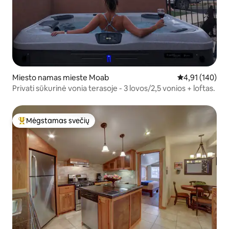
Miesto namas mieste Moab
Vidutinis įverti
4,91 (140)
Privati sūkurinė vonia terasoje - 3 lovos/2,5 vonios + loftas.
Mėgstamas svečių
Svečių mėgstamiausias