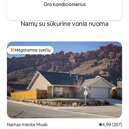
Oro kondicionierius
Namų su sūkurine vonia nuoma
Mėgstamas svečių
Svečių mėgstamiausias
Namas mieste Moab
Vidutinis įverti
4,99 (207)