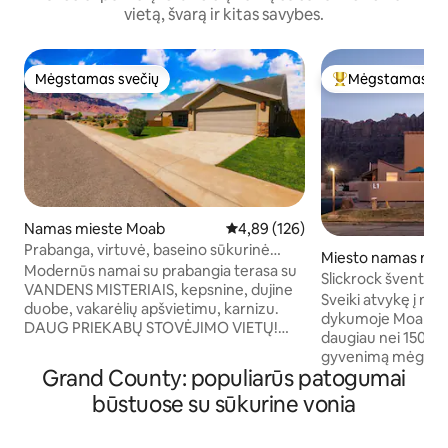
vietą, švarą ir kitas savybes.
Mėgstamas svečių
Mėgstamas sv
Mėgstamas svečių
Svečių mėgstami
Namas mieste Moab
Vidutinis įvertinimas: 4,89 iš 5, a
4,89 (126)
Prabanga, virtuvė, baseino sūkurinė
Miesto namas mie
vonia, ĮSPŪDINGA terasa, automobilių
Modernūs namai su prabangia terasa su
Slickrock šventov
stovėjimo aikštelė
VANDENS MISTERIAIS, kepsnine, dujine
Sveiki atvykę į m
duobe, vakarėlių apšvietimu, karnizu.
dykumoje Moabe, J
DAUG PRIEKABŲ STOVĖJIMO VIETŲ!
daugiau nei 1500 k
Savarankiškas atvykimas, virtuvė,
gyvenimą mėgauda
šaldytuvas, mikrobangų krosnelė, Wi-Fi.
Grand County: populiarūs patogumai
vaizdais ir netolie
2 dvigulės lovos, 1 karalienė. Labai švaru
dangteliais. Pajuskite atvirą erdvę su
būstuose su sūkurine vonia
ir gražu! „Master Suite“ yra privati vonia.
mūsų skliautinėmi
Taip pat yra „pack-n-play“, pakabos,
pilnai įrengta virt
W/D, plaukų džiovintuvai, muilas,