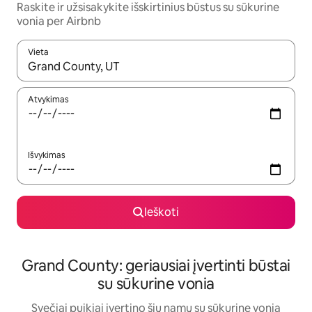
Raskite ir užsisakykite išskirtinius būstus su sūkurine
vonia per Airbnb
Vieta
Kai pasirodys paieškos rezultatai, juos naršyti galite naudodam
Atvykimas
Išvykimas
Ieškoti
Grand County: geriausiai įvertinti būstai
su sūkurine vonia
Svečiai puikiai įvertino šių namų su sūkurine vonia