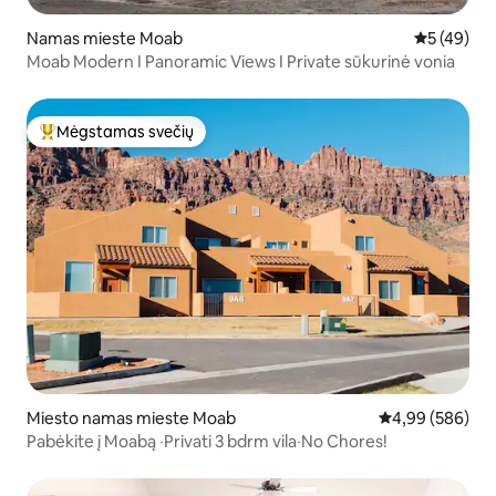
Namas mieste Moab
Vidutinis įv
5 (49)
Moab Modern I Panoramic Views I Private sūkurinė vonia
Mėgstamas svečių
Svečių mėgstamiausias
Miesto namas mieste Moab
Vidutinis įverti
4,99 (586)
Pabėkite į Moabą ‧Privati 3 bdrm vila‧No Chores!