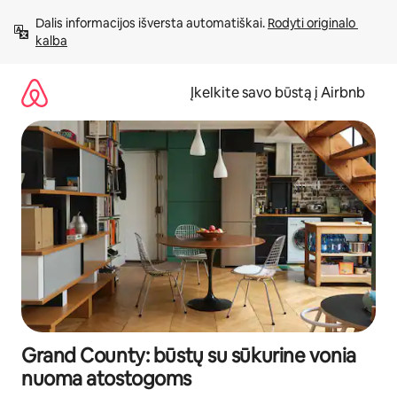
Pereiti
Dalis informacijos išversta automatiškai. 
Rodyti originalo 
prie
kalba
turinio
Įkelkite savo būstą į Airbnb
Grand County: būstų su sūkurine vonia
nuoma atostogoms