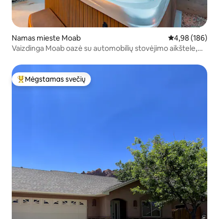
Namas mieste Moab
Vidutinis įverti
4,98 (186)
Vaizdinga Moab oazė su automobilių stovėjimo aikštele,
baseinu ir sūkurine vonia
Mėgstamas svečių
Svečių mėgstamiausias