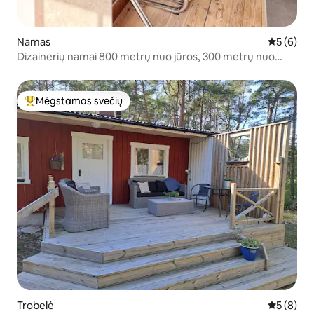
Namas
Vidutinis 
5 (6)
Dizainerių namai 800 metrų nuo jūros, 300 metrų nuo
Kalksjö
Mėgstamas svečių
Svečių mėgstamiausias
Trobelė
Vidutinis 
5 (8)