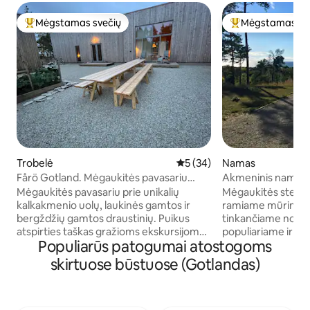
Mėgstamas svečių
Mėgstamas sv
Svečių mėgstamiausias
Svečių mėgstami
Trobelė
Vidutinis įvertinimas: 5 iš 5, 
5 (34)
Namas
Fårö Gotland. Mėgaukitės pavasariu
Akmeninis namas su
raukare ir gražia gamta
stebuklingu saulėl
Mėgaukitės pavasariu prie unikalių
Mėgaukitės stebuk
kalkakmenio uolų, laukinės gamtos ir
ramiame mūriniam
bergždžių gamtos draustinių. Puikus
tinkančiame norint
atspirties taškas gražioms ekskursijoms
populiariame ir v
Populiarūs patogumai atostogoms
ir žygiams Fårö, nepriklausomai nuo oro
Name yra 45 kv. m
sąlygų. Digerhuvud, Langhammars ir
jame yra viskas, k
skirtuose būstuose (Gotlandas)
Helgumannen pėsčiomis ir dviračiais.
maitinimuisi, o ši
Būtina turėti savo automobilį arba dviratį,
betoninėse grindy
artimiausias autobusas yra Fårösund
ištisus metus. Gra