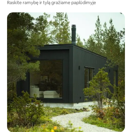
Raskite ramybę ir tylą gražiame paplūdimyje