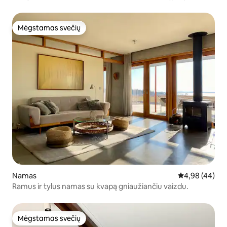
Mėgstamas svečių
Mėgstamas svečių
Namas
Vidutinis įvert
4,98 (44)
Ramus ir tylus namas su kvapą gniaužiančiu vaizdu.
Mėgstamas svečių
Mėgstamas svečių