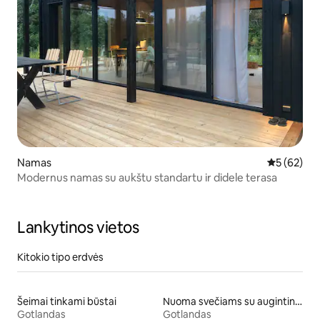
Namas
Vidutinis įv
5 (62)
Modernus namas su aukštu standartu ir didele terasa
Lankytinos vietos
Kitokio tipo erdvės
Šeimai tinkami būstai
Nuoma svečiams su augintiniais
Gotlandas
Gotlandas