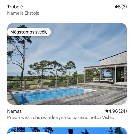
Trobelė
Vidutinis 
5 (3)
Namelis Ekstoje
Mėgstamas svečių
Mėgstamas svečių
Namas
Vidutinis įvert
4,96 (24)
Privatus vaizdas į vandenyną su baseinu netoli Visbio