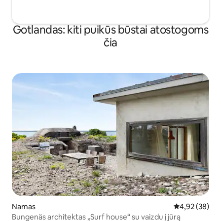
Gotlandas: kiti puikūs būstai atostogoms
čia
Namas
Vidutinis įvert
4,92 (38)
Bungenäs architektas „Surf house“ su vaizdu į jūrą