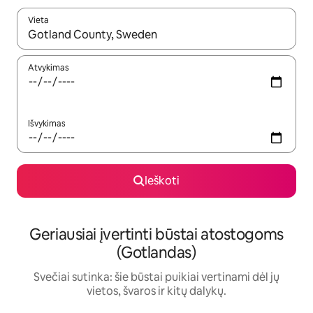
Vieta
Kai pasirodys paieškos rezultatai, juos naršyti galite naudodam
Atvykimas
Išvykimas
Ieškoti
Geriausiai įvertinti būstai atostogoms
(Gotlandas)
Svečiai sutinka: šie būstai puikiai vertinami dėl jų
vietos, švaros ir kitų dalykų.