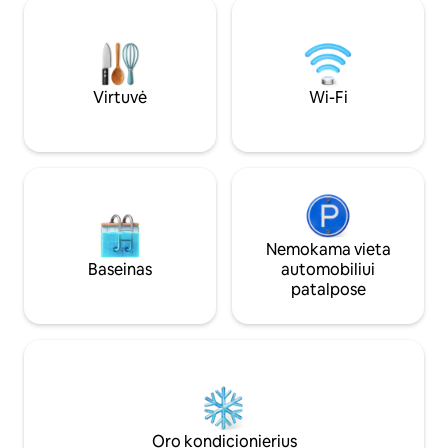
(autobusas Fårö tik vasaros atostogų
zona, kepsnine, saul
metu). Apgyvendinimas yra paprastas,
5 km iki oro uosto 
modernus, dar nebaigtas. Betoninės
iki Själsö kepyklos
grindys, aukštos lubos, atviras grindų
populiarios Krusm
planas, židinys. Žvyro grindys su ilgu stalu
kurioje yra restor
vakarienei lauke ir kepsninei. PASTABA:
rengiami puikių atl
Virtuvė
Wi-Fi
svečiai patys tvarkosi, atsiveža savo
200 metrų iki smėl
patalynę ir rankšluosčius
maudymosi zonos
Nemokama vieta
Baseinas
automobiliui
patalpose
Oro kondicionierius