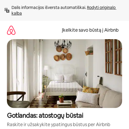
Pereiti
Dalis informacijos išversta automatiškai. 
Rodyti originalo 
prie
kalba
turinio
Įkelkite savo būstą į Airbnb
Gotlandas: atostogų būstai
Raskite ir užsakykite ypatingus būstus per Airbnb