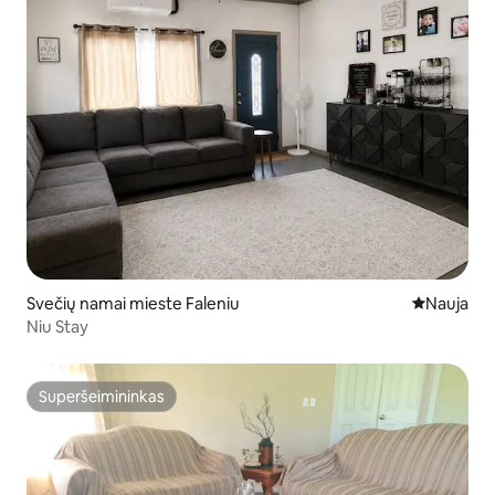
Svečių namai mieste Faleniu
Nauja vieta
Nauja
Niu Stay
Superšeimininkas
Superšeimininkas