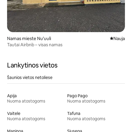
Namas mieste Nu'uuli
Nauja vieta
Nauja
Tautai Airbnb – visas namas
Lankytinos vietos
Šaunios vietos netoliese
Apija
Pago Pago
Nuoma atostogoms
Nuoma atostogoms
Vaitele
Tafuna
Nuoma atostogoms
Nuoma atostogoms
Maninoa
Siusega