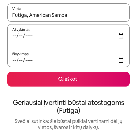
Vieta
Kai pasirodys paieškos rezultatai, juos naršyti galite naudodam
Atvykimas
Išvykimas
Ieškoti
Geriausiai įvertinti būstai atostogoms
(Futiga)
Svečiai sutinka: šie būstai puikiai vertinami dėl jų
vietos, švaros ir kitų dalykų.