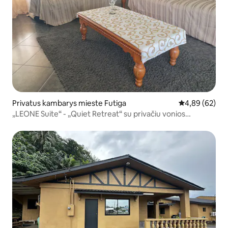
Privatus kambarys mieste Futiga
Vidutinis įvert
4,89 (62)
„LEONE Suite“ - „Quiet Retreat“ su privačiu vonios
kambariu