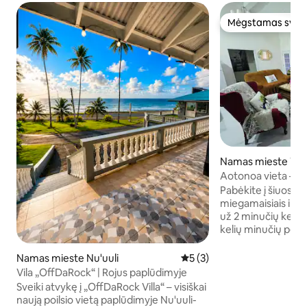
Mėgstamas sveč
Mėgstamas sveč
Namas mieste Taf
Aotonoa vieta – or
parduotuvės netol
Pabėkite į šiuos j
miegamaisiais ir 1
už 2 minučių kelio 
kelių minučių pėsč
restoranų ir pardu
lankotės verslo reik
Namas mieste Nu'uuli
Vidutinis įvertinimas: 5 iš 5,
5 (3)
siūlome ramią aplin
Vila „OffDaRock“ | Rojus paplūdimyje
atsipalaiduoti ir atgauti
Sveiki atvykę į „OffDaRock Villa“ – visiškai
namai siūlo puikią
naują poilsio vietą paplūdimyje Nu'uuli-