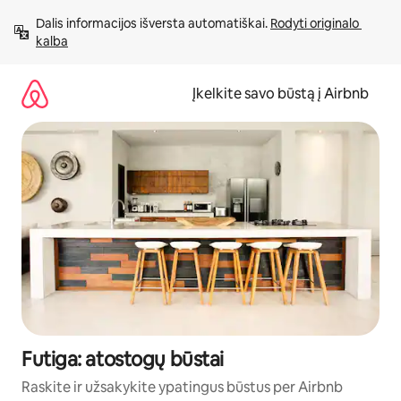
Pereiti
Dalis informacijos išversta automatiškai. 
Rodyti originalo 
prie
kalba
turinio
Įkelkite savo būstą į Airbnb
Futiga: atostogų būstai
Raskite ir užsakykite ypatingus būstus per Airbnb