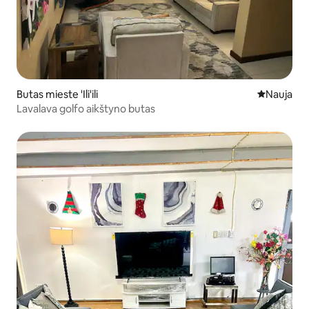
Butas mieste 'Ili'ili
Nauja vieta
Nauja
Lavalava golfo aikštyno butas