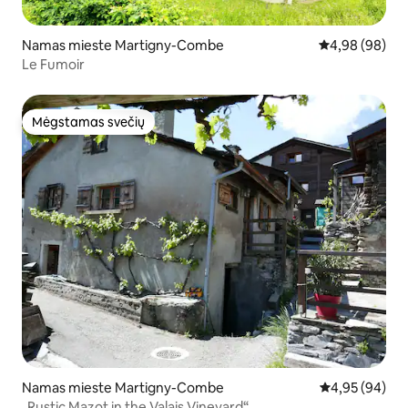
Namas mieste Martigny-Combe
Vidutinis įvert
4,98 (98)
Le Fumoir
Mėgstamas svečių
Mėgstamas svečių
Namas mieste Martigny-Combe
Vidutinis įvert
4,95 (94)
„Rustic Mazot in the Valais Vineyard“