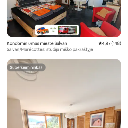
Kondominiumas mieste Salvan
Vidutinis įverti
4,97 (148)
Salvan/Marécottes: studija miško pakraštyje
Superšeimininkas
Superšeimininkas