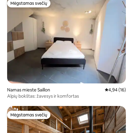
Mėgstamas svečių
Mėgstamas svečių
Namas mieste Saillon
Vidutinis įvert
4,94 (16)
Alpių bokštas: žavesys ir komfortas
Mėgstamas svečių
Mėgstamas svečių