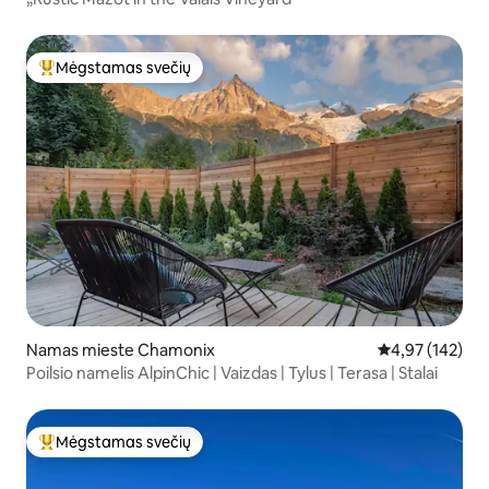
Mėgstamas svečių
Svečių mėgstamiausias
Namas mieste Chamonix
Vidutinis įverti
4,97 (142)
Poilsio namelis AlpinChic | Vaizdas | Tylus | Terasa | Stalai
Mėgstamas svečių
Svečių mėgstamiausias