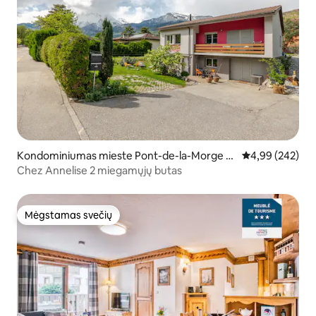
Kondominiumas mieste Pont-de-la-Morge (S
Vidutinis įverti
4,99 (242)
ion
Chez Annelise 2 miegamųjų butas
Mėgstamas svečių
Mėgstamas svečių