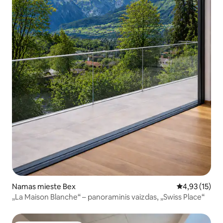
Namas mieste Bex
Vidutinis įvert
4,93 (15)
„La Maison Blanche“ – panoraminis vaizdas, „Swiss Place“