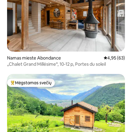
Namas mieste Abondance
Vidutinis įvert
4,95 (63)
„Chalet Grand Millésime“, 10-12 p, Portes du soleil
Mėgstamas svečių
Svečių mėgstamiausias