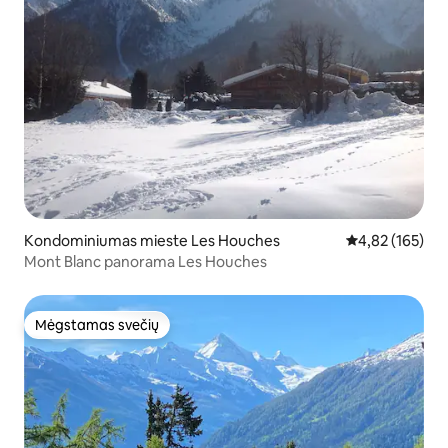
Kondominiumas mieste Les Houches
Vidutinis įverti
4,82 (165)
Mont Blanc panorama Les Houches
Mėgstamas svečių
Mėgstamas svečių