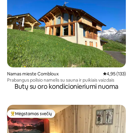
Namas mieste Combloux
Vidutinis įverti
4,95 (133)
Prabangus poilsio namelis su sauna ir puikiais vaizdais
Butų su oro kondicionieriumi nuoma
Mėgstamas svečių
Svečių mėgstamiausias