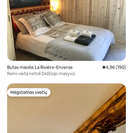
Butas mieste La Rivière-Enverse
Vidutinis įverti
4,96 (190)
Rami vieta netoli Didžiojo masyvo.
Mėgstamas svečių
Mėgstamas svečių