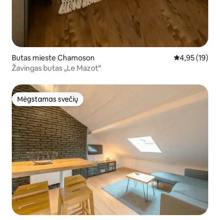
Butas mieste Chamoson
Vidutinis įvert
4,95 (19)
Žavingas butas „Le Mazot“
Mėgstamas svečių
Mėgstamas svečių