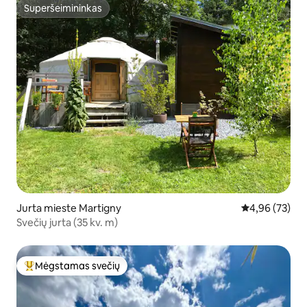
Superšeimininkas
Superšeimininkas
Jurta mieste Martigny
Vidutinis įvert
4,96 (73)
Svečių jurta (35 kv. m)
Mėgstamas svečių
Svečių mėgstamiausias