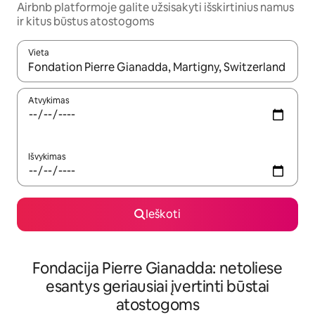
Airbnb platformoje galite užsisakyti išskirtinius namus
ir kitus būstus atostogoms
Vieta
Kai pasirodys paieškos rezultatai, juos naršyti galite naudodam
Atvykimas
Išvykimas
Ieškoti
Fondacija Pierre Gianadda: netoliese
esantys geriausiai įvertinti būstai
atostogoms