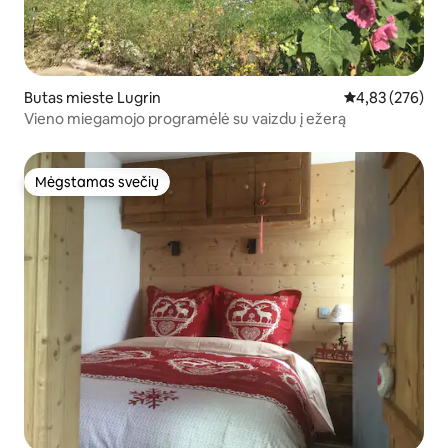
Butas mieste Lugrin
Vidutinis įverti
4,83 (276)
Vieno miegamojo programėlė su vaizdu į ežerą
Mėgstamas svečių
Mėgstamas svečių