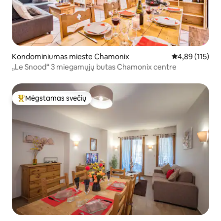
Kondominiumas mieste Chamonix
Vidutinis įverti
4,89 (115)
„Le Snood“ 3 miegamųjų butas Chamonix centre
Mėgstamas svečių
Svečių mėgstamiausias