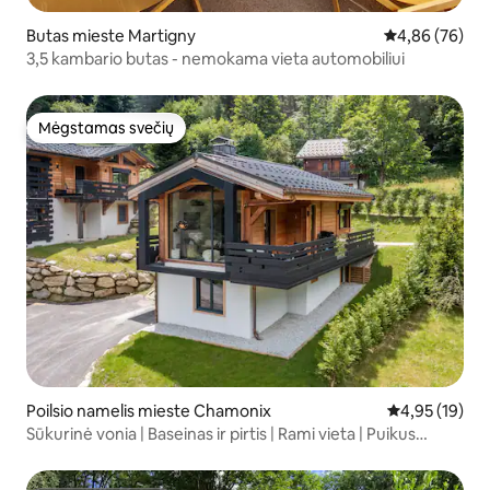
Butas mieste Martigny
Vidutinis įvert
4,86 (76)
3,5 kambario butas - nemokama vieta automobiliui
Mėgstamas svečių
Mėgstamas svečių
Poilsio namelis mieste Chamonix
Vidutinis įvert
4,95 (19)
Sūkurinė vonia | Baseinas ir pirtis | Rami vieta | Puikus
vaizdas