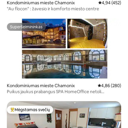
Kondominiumas mieste Chamonix
Vidutinis įverti
4,94 (452)
"Au flocon" : žavesio ir komforto miesto centre
Superšeimininkas
Superšeimininkas
Kondominiumas mieste Chamonix
Vidutinis įverti
4,86 (280)
Puikus jaukus prabangus SPA HomeOffice netoli
Šveicarijos
Mėgstamas svečių
Svečių mėgstamiausias