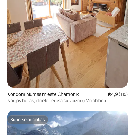
Kondominiumas mieste Chamonix
Vidutinis įver
4,9 (115)
Naujas butas, didelė terasa su vaizdu į Monblaną.
Superšeimininkas
Superšeimininkas