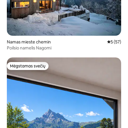
Namas mieste chemin
Vidutinis į
5 (57)
Poilsio namelis Nagomi
Mėgstamas svečių
Mėgstamas svečių