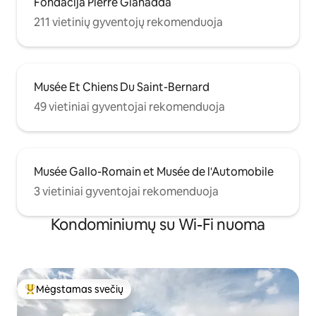
Fondacija Pierre Gianadda
211 vietinių gyventojų rekomenduoja
Musée Et Chiens Du Saint-Bernard
49 vietiniai gyventojai rekomenduoja
Musée Gallo-Romain et Musée de l'Automobile
3 vietiniai gyventojai rekomenduoja
Kondominiumų su Wi-Fi nuoma
Mėgstamas svečių
Svečių mėgstamiausias