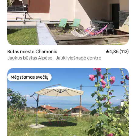
Butas mieste Chamonix
Vidutinis įverti
4,86 (112)
Jaukus būstas Alpėse | Jauki viešnagė centre
Mėgstamas svečių
Mėgstamas svečių