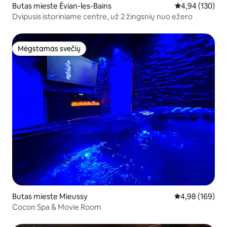
Butas mieste Évian-les-Bains
Vidutinis įverti
4,94 (130)
Dvipusis istoriniame centre, už 2 žingsnių nuo ežero
Mėgstamas svečių
Mėgstamas svečių
Butas mieste Mieussy
Vidutinis įverti
4,98 (169)
Cocon Spa & Movie Room