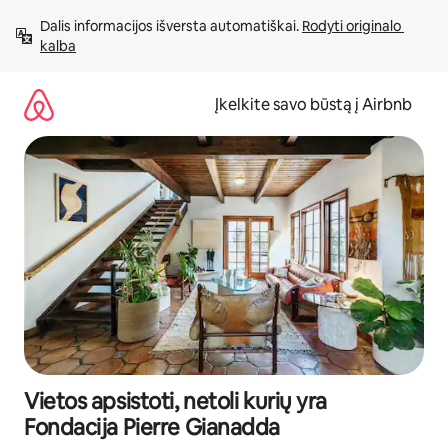
Pereiti
Dalis informacijos išversta automatiškai. 
Rodyti originalo 
prie
kalba
turinio
Įkelkite savo būstą į Airbnb
Vietos apsistoti, netoli kurių yra
Fondacija Pierre Gianadda