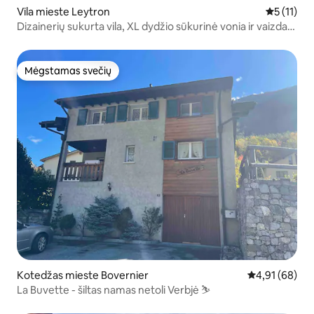
Vila mieste Leytron
Vidutinis į
5 (11)
Dizainerių sukurta vila, XL dydžio sūkurinė vonia ir vaizdas į
Alpes, ramybė ir prabanga
Mėgstamas svečių
Mėgstamas svečių
Kotedžas mieste Bovernier
Vidutinis įvert
4,91 (68)
La Buvette - šiltas namas netoli Verbjė ⛷