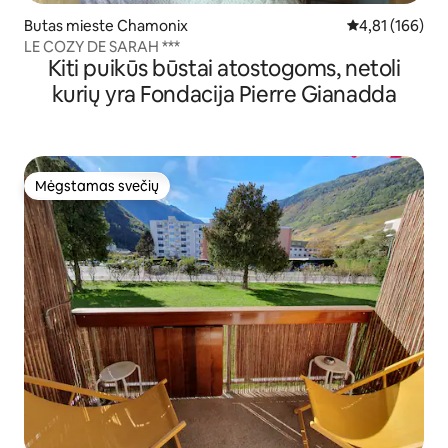
Butas mieste Chamonix
Vidutinis įverti
4,81 (166)
LE COZY DE SARAH ***
Kiti puikūs būstai atostogoms, netoli
kurių yra Fondacija Pierre Gianadda
Mėgstamas svečių
Mėgstamas svečių