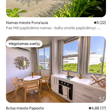
Namas mieste Puna'auia
Vidutinis į
5 (22)
Pae Miti paplūdimio namas - balto smėlio paplūdimys -
Taitis
Mėgstamas svečių
Mėgstamas svečių
Butas mieste Papeete
Vidutinis įvert
4,88 (17)