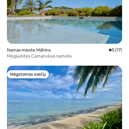
Namas mieste Māhina
Vidutinis į
5 (17)
Mėgaukitės Camanukea nameliu
Mėgstamas svečių
Mėgstamas svečių