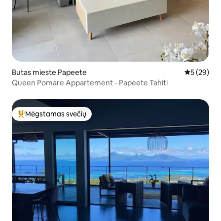
Butas mieste Papeete
Vidutinis įv
5 (29)
Queen Pomare Appartement - Papeete Tahiti
Mėgstamas svečių
Svečių mėgstamiausias