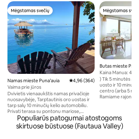
Mėgstamas svečių
Mėgstamas sveč
Mėgstamas svečių
Mėgstamas sveč
Butas mieste Pap
Kaina Manua: 45 m
stovėjimo aikštelė,
⟩ Tik 5 minutės au
Namas mieste Puna'auia
Vidutinis įvertinimas: 4,96 iš 5, a
4,96 (364)
Wi-Fi, centras
uosto ir 10 minuči
Vaima prie jūros
centro (arba 5 min
Dvivietis vienaaukštis namas privačioje
Ramiame rajone mė
nuosavybėje, Tarptautinis oro uostas ir
moderniu ir Tahit
tarp salų 10 minučių kelio automobiliu.
su balkonu: ⟶ Atnaujinta 2024 m. spalį;
Privati terasa su pontonu mariose,
⟶ Ortopedinis čiuž
Populiarūs patogumai atostogoms
kurioje galite maudytis. 2 baidarės
sofa-lova; ⟶ Nem
pasivaikščiojimams ir priėjimui prie
skirtuose būstuose (Fautaua Valley)
Fi 20 Mbps sparta
smėlio baro, už 100 metrų nuo Vaimos
kondicionierius; 
kainos. Pirmame aukšte, įrengta virtuvė
liftu; ⟶ Netoli Pa