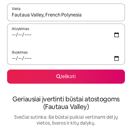
Vieta
Kai pasirodys paieškos rezultatai, juos naršyti galite naudodam
Atvykimas
Išvykimas
Ieškoti
Geriausiai įvertinti būstai atostogoms
(Fautaua Valley)
Svečiai sutinka: šie būstai puikiai vertinami dėl jų
vietos, švaros ir kitų dalykų.