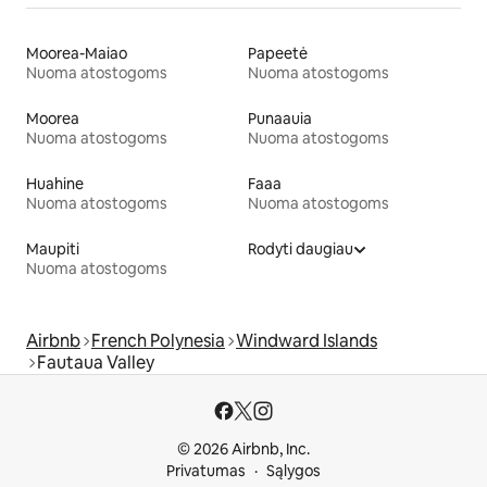
Moorea-Maiao
Papeetė
Nuoma atostogoms
Nuoma atostogoms
Moorea
Punaauia
Nuoma atostogoms
Nuoma atostogoms
Huahine
Faaa
Nuoma atostogoms
Nuoma atostogoms
Maupiti
Rodyti daugiau
Nuoma atostogoms
Airbnb
French Polynesia
Windward Islands
Fautaua Valley
© 2026 Airbnb, Inc.
Privatumas
Sąlygos