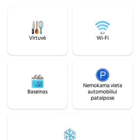
+valgomasis + vonios kambarys. Viršuje -
ir parduotuvių; 
didelis kambarys su oro kondicionieriumi
automobilių stovėji
irterasa, iš kurios atsiveria stulbinantys
Užsisakykite viešn
Moorės ir jos ištaigingų saulėlydžių
vaizdai. Prekybos centras veikia ištisą
parą iki 10 minučių pėsčiomis.
Virtuvė
Wi-Fi
Nemokama vieta
Baseinas
automobiliui
patalpose