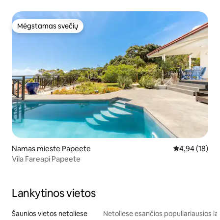
Mėgstamas svečių
Mėgstamas svečių
Namas mieste Papeete
Vidutinis įvert
4,94 (18)
Vila Fareapi Papeete
Lankytinos vietos
Šaunios vietos netoliese
Netoliese esančios populiariausios la