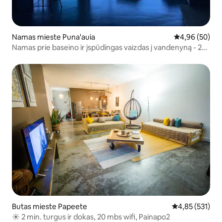
Namas mieste Puna'auia
Vidutinis įvert
4,96 (50)
Namas prie baseino ir įspūdingas vaizdas į vandenyną - 2
BDR
Butas mieste Papeete
Vidutinis įverti
4,85 (531)
☀️ 2 min. turgus ir dokas, 20 mbs wifi, Painapo2