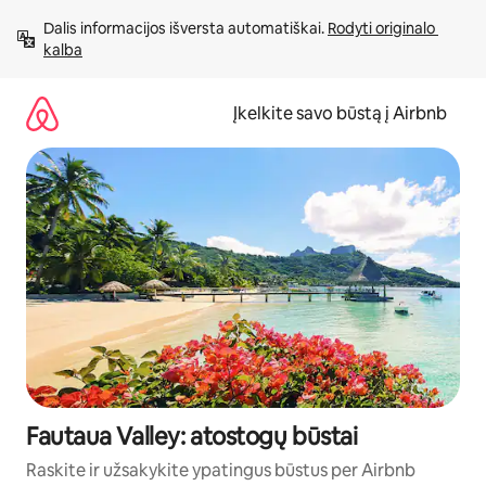
Pereiti
Dalis informacijos išversta automatiškai. 
Rodyti originalo 
prie
kalba
turinio
Įkelkite savo būstą į Airbnb
Fautaua Valley: atostogų būstai
Raskite ir užsakykite ypatingus būstus per Airbnb