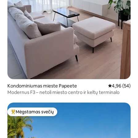
Kondominiumas mieste Papeete
Vidutinis įvert
4,96 (54)
Modernus F3 – netoli miesto centro ir keltų terminalo
Mėgstamas svečių
Svečių mėgstamiausias