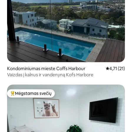
Kondominiumas mieste Coffs Harbour
Vidutinis įver
4,71 (21)
Vaizdas į kalnus ir vandenyną Kofs Harbore
Mėgstamas svečių
Svečių mėgstamiausias