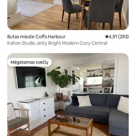
Butas mieste Coffs Harbour
Vidutinis įverti
4,91 (293)
Kahon Studio Jetty Bright Modern Cozy Central
Mėgstamas svečių
Mėgstamas svečių