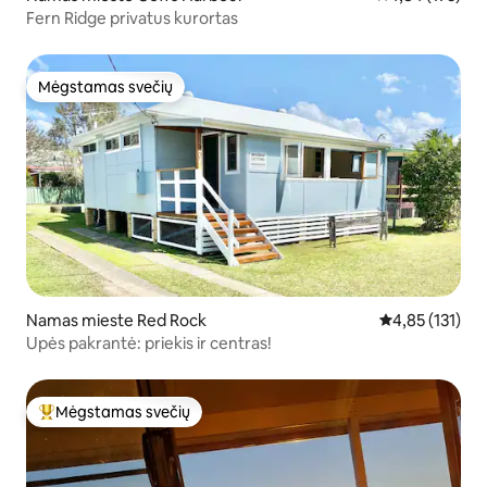
Fern Ridge privatus kurortas
Mėgstamas svečių
Mėgstamas svečių
Namas mieste Red Rock
Vidutinis įverti
4,85 (131)
Upės pakrantė: priekis ir centras!
Mėgstamas svečių
Svečių mėgstamiausias