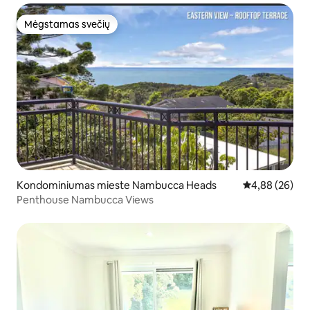
Mėgstamas svečių
Mėgstamas svečių
Kondominiumas mieste Nambucca Heads
Vidutinis įvert
4,88 (26)
Penthouse Nambucca Views