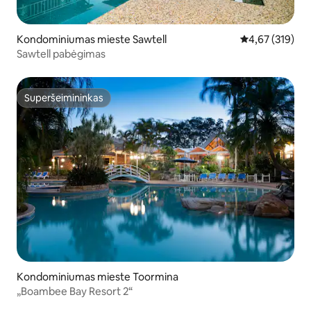
Kondominiumas mieste Sawtell
Vidutinis įverti
4,67 (319)
Sawtell pabėgimas
Superšeimininkas
Superšeimininkas
Kondominiumas mieste Toormina
„Boambee Bay Resort 2“