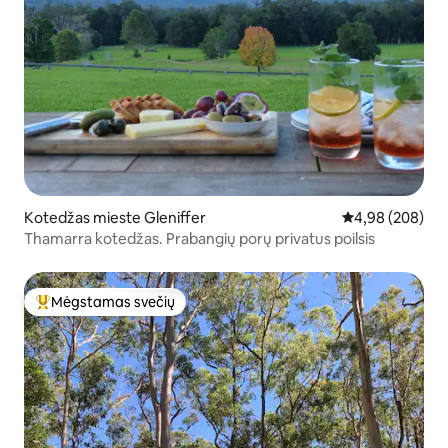
Kotedžas mieste Gleniffer
Vidutinis įverti
4,98 (208)
Thamarra kotedžas. Prabangių porų privatus poilsis
Mėgstamas svečių
Svečių mėgstamiausias