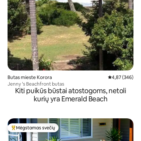
Butas mieste Korora
Vidutinis įverti
4,87 (346)
Jenny 's Beachfront butas
Kiti puikūs būstai atostogoms, netoli
kurių yra Emerald Beach
Mėgstamas svečių
Svečių mėgstamiausias