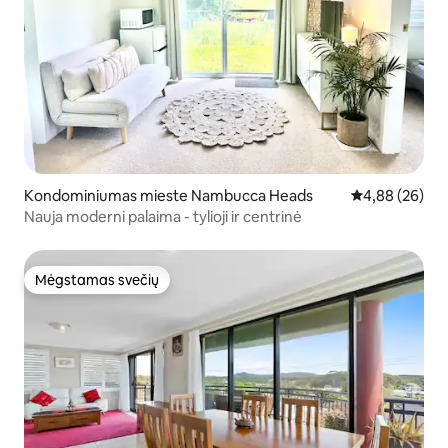
Kondominiumas mieste Nambucca Heads
Vidutinis įvert
4,88 (26)
Nauja moderni palaima - tylioji ir centrinė
Mėgstamas svečių
Mėgstamas svečių