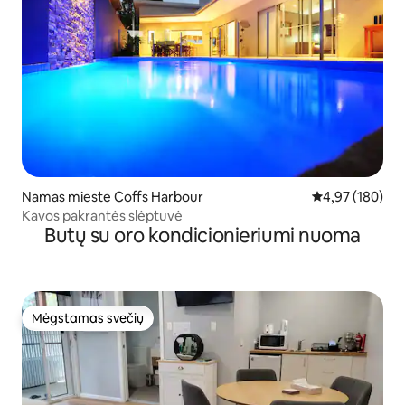
Namas mieste Coffs Harbour
Vidutinis įverti
4,97 (180)
Kavos pakrantės slėptuvė
Butų su oro kondicionieriumi nuoma
Mėgstamas svečių
Mėgstamas svečių