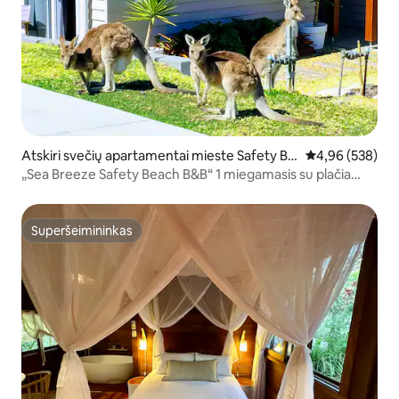
Atskiri svečių apartamentai mieste Safety Be
Vidutinis įverti
4,96 (538)
ach
„Sea Breeze Safety Beach B&B“ 1 miegamasis su plačia
dvigule lova
Superšeimininkas
Superšeimininkas