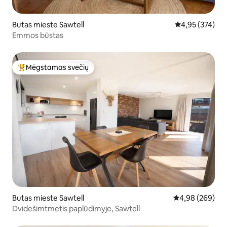
Butas mieste Sawtell
Vidutinis įverti
4,95 (374)
Emmos būstas
Mėgstamas svečių
Svečių mėgstamiausias
Butas mieste Sawtell
Vidutinis įverti
4,98 (269)
Dvidešimtmetis paplūdimyje, Sawtell