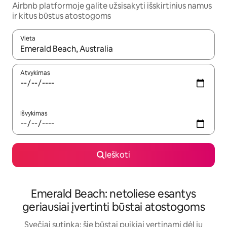
Airbnb platformoje galite užsisakyti išskirtinius namus
ir kitus būstus atostogoms
Vieta
Kai pasirodys paieškos rezultatai, juos naršyti galite naudodam
Atvykimas
Išvykimas
Ieškoti
Emerald Beach: netoliese esantys
geriausiai įvertinti būstai atostogoms
Svečiai sutinka: šie būstai puikiai vertinami dėl jų