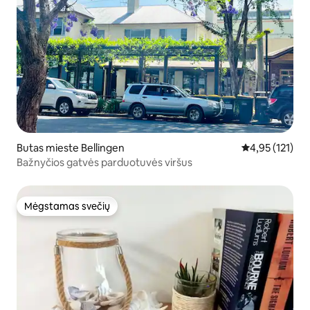
Butas mieste Bellingen
Vidutinis įverti
4,95 (121)
Bažnyčios gatvės parduotuvės viršus
Mėgstamas svečių
Mėgstamas svečių