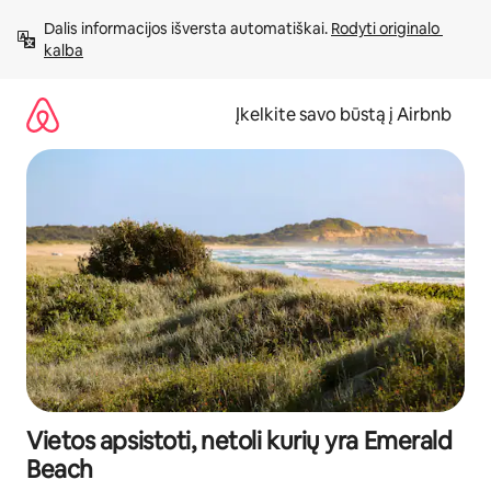
Pereiti
Dalis informacijos išversta automatiškai. 
Rodyti originalo 
prie
kalba
turinio
Įkelkite savo būstą į Airbnb
Vietos apsistoti, netoli kurių yra Emerald
Beach