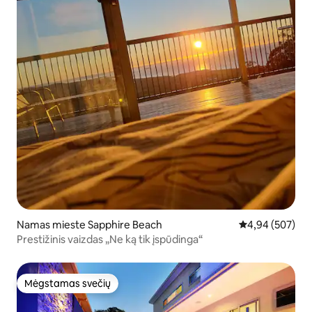
Namas mieste Sapphire Beach
Vidutinis įverti
4,94 (507)
Prestižinis vaizdas „Ne ką tik įspūdinga“
Mėgstamas svečių
Mėgstamas svečių