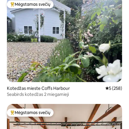
Mėgstamas svečių
Svečių mėgstamiausias
Kotedžas mieste Coffs Harbour
Vidutinis įve
5 (258)
Seabirds kotedžas 2 miegamieji
Mėgstamas svečių
Svečių mėgstamiausias