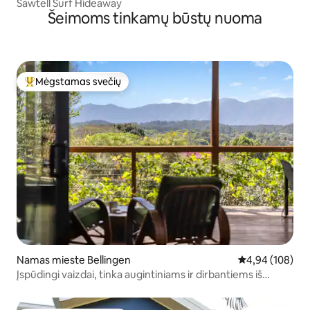
Sawtell Surf Hideaway
Šeimoms tinkamų būstų nuoma
Mėgstamas svečių
Svečių mėgstamiausias
Namas mieste Bellingen
Vidutinis įverti
4,94 (108)
Įspūdingi vaizdai, tinka augintiniams ir dirbantiems iš
namų!