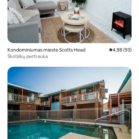
Kondominiumas mieste Scotts Head
Vidutinis įvert
4,98 (93)
Škotiškų pertrauka