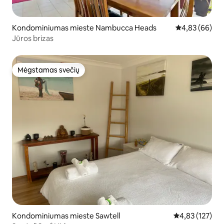
Kondominiumas mieste Nambucca Heads
Vidutinis įvert
4,83 (66)
Jūros brizas
Mėgstamas svečių
Mėgstamas svečių
Kondominiumas mieste Sawtell
Vidutinis įverti
4,83 (127)