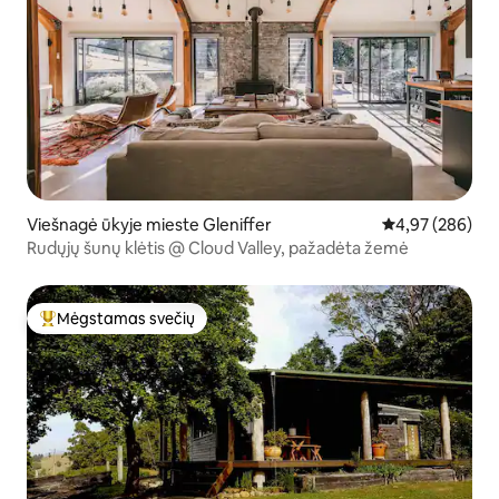
Viešnagė ūkyje mieste Gleniffer
Vidutinis įverti
4,97 (286)
Rudųjų šunų klėtis @ Cloud Valley, pažadėta žemė
Mėgstamas svečių
Svečių mėgstamiausias