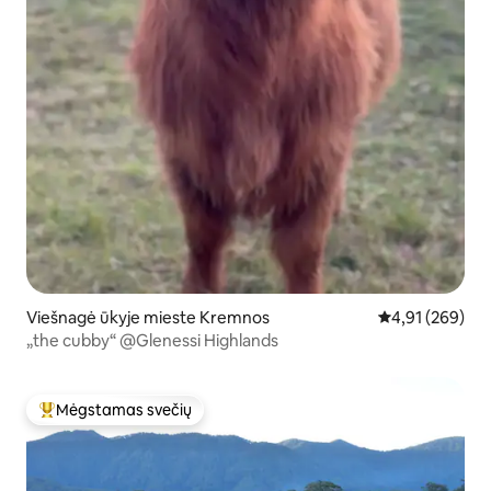
Viešnagė ūkyje mieste Kremnos
Vidutinis įverti
4,91 (269)
„the cubby“ @Glenessi Highlands
Mėgstamas svečių
Svečių mėgstamiausias