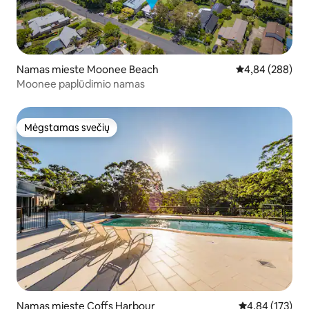
Namas mieste Moonee Beach
Vidutinis įverti
4,84 (288)
Moonee paplūdimio namas
Mėgstamas svečių
Mėgstamas svečių
Namas mieste Coffs Harbour
Vidutinis įverti
4,84 (173)