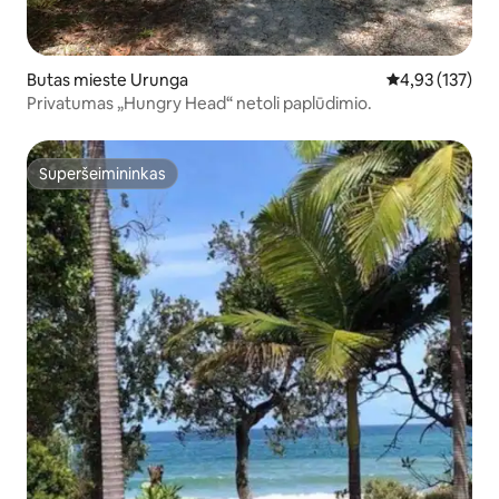
Butas mieste Urunga
Vidutinis įverti
4,93 (137)
Privatumas „Hungry Head“ netoli paplūdimio.
Superšeimininkas
Superšeimininkas