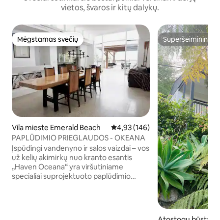
vietos, švaros ir kitų dalykų.
Mėgstamas svečių
Superšeimininkas
Mėgstamas svečių
Superšeimininkas
Vila mieste Emerald Beach
Vidutinis įvertinimas: 4,93 iš 5, a
4,93 (146)
PAPLŪDIMIO PRIEGLAUDOS - OKEANA
Įspūdingi vandenyno ir salos vaizdai – vos
už kelių akimirkų nuo kranto esantis
„Haven Oceana“ yra viršutiniame
specialiai suprojektuoto paplūdimio
namo aukšte įrengtas poilsio namas,
kuriame vyrauja šviesa, erdvė ir
lengvumas. Mėgaukitės vaizdais į
vandenyną ir Groper salą, pakrantės
Atostogų būstas 