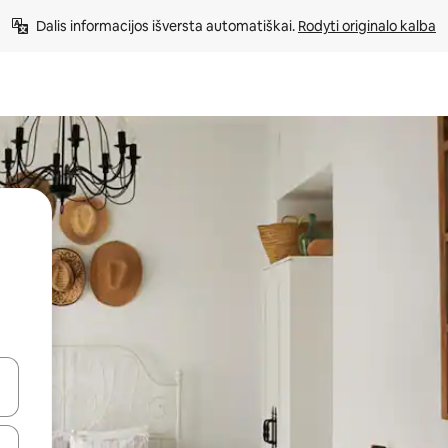
Dalis informacijos išversta automatiškai. 
Rodyti originalo kalba
alite naudodami rodykles aukštyn ir žemyn arba liesdami ir braukdami p