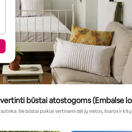
 įvertinti būstai atostogoms (Embalse l
sutinka: šie būstai puikiai vertinami dėl jų vietos, švaros ir kit