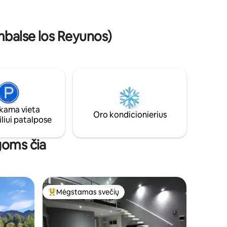
otyrio.
vienam asmeniui per dieną. Vaikai iki 10
l
metų nemokamai. Už šį bilietą sumokės
svečias.
balse los Reyunos)
ama vieta
Oro kondicionierius
liui patalpose
goms čia
Mėgstamas svečių
Svečių mėgstamiausias