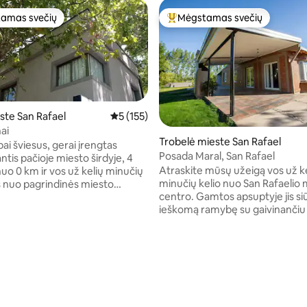
amas svečių
Mėgstamas svečių
mėgstamiausias
Svečių mėgstamiausias
ste San Rafael
Vidutinis įvertinimas: 5 iš 5, atsiliepimų: 155
5 (155)
ai
Trobelė mieste San Rafael
bai šviesus, gerai įrengtas
Posada Maral, San Rafael
ntis pačioje miesto širdyje, 4
Atraskite mūsų užeigą vos už k
nuo 0 km ir vos už kelių minučių
minučių kelio nuo San Rafaelio 
 nuo pagrindinės miesto
centro. Gamtos apsuptyje jis siū
jimas laiptais. Labai saugu!
ieškomą ramybę su gaivinančiu 
ra parduotuvių, restoranų ir
gražia ant grotelių kepta galerija
kybos centras, bankai, „Casino
tinkančia lauko kepsniams su vi
vietinės ekskursijų agentūros.
vynu. Mėgaukitės dideliu parku, 
ransportas yra netoli turistų
tinkančiu poilsiui. Atraskite gars
ietų, o autobusų stotis yra
: 5 iš 5, atsiliepimų: 33
regiono vyno daryklas ir pasiner
1,3 km (0,8 mylios). Garažo
nuotykių turizmo veiklą, pvz., 
rų, jei svečiai viešnagės
baidarėmis ir ekskursijas po eže
orėti įsigyti atskirai!