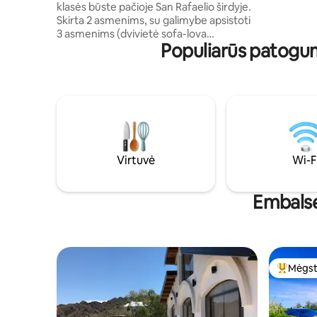
klasės būste pačioje San Rafaelio širdyje.
Skirta 2 asmenims, su galimybe apsistoti
3 asmenims (dvivietė sofa-lova
Populiarūs patogu
svetainėje). Netoli visko (kepsninės /
vaistinės / YPF / prekybos centro /
restorano), už 1 kvartalo nuo pagrindinės
gatvės ir už 4 kvartalų nuo 0 km, su
privačiu dengtu garažu. Visi patogumai
maloniai viešnagei. Wi-Fi / 2 išmanieji
televizoriai su HD kabeline televizija / oro
kondicionierius./ Skalbimo mašina /
Mikrobangų krosnelė / Šaldytuvas.
Virtuvė
Wi-F
Balkonas (šioje vietoje leidžiama rūkyti).
Erdvus vonios kambarys.
Embalse
Mėgst
Svečių 