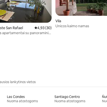
Vila
Unicos kaimo namas
ste San Rafael
Vidutinis įvertinimas: 4,93 iš 5, atsiliepimų: 30
4,93 (30)
s apartamentai su panoraminiu
92 iš 5, atsiliepimų: 24
ausios lankytinos vietos
Las Condes
Santiago Centro
Ñu
Nuoma atostogoms
Nuoma atostogoms
Nu