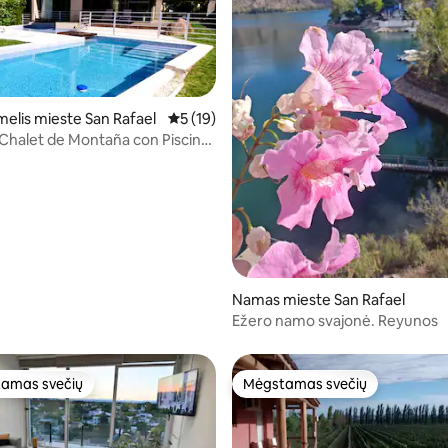
melis mieste San Rafael
Vidutinis įvertinimas: 5 iš 5, atsiliepimų: 19
5 (19)
s: 5 iš 5, atsiliepimų: 4
s Chalet de Montaña con Piscina
a
Namas mieste San Rafael
Ežero namo svajonė. Reyunos
amas svečių
Mėgstamas svečių
mėgstamiausias
Mėgstamas svečių