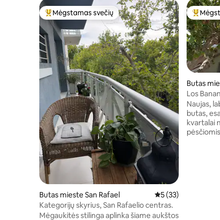
Mėgstamas svečių
Mėgst
Svečių mėgstamiausias
Svečių 
Butas mie
Los Banan
Naujas, la
butas, esa
kvartalai 
pėsčiomis
gatvės. Įė
Aplinkui y
barų, pre
Tower“ ir 
Viešasis t
lankomų v
Butas mieste San Rafael
Vidutinis įvertinimas
5 (33)
maždaug už 
Kategorijų skyrius, San Rafaelio centras.
vietos už 150 met
Mėgaukitės stilinga aplinka šiame aukštos
metu gali n