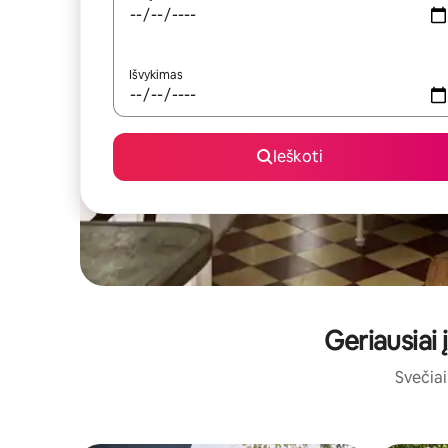
Išvykimas
Ieškoti
Geriausiai
Svečiai 