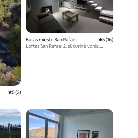
Butas mieste San Rafael
Vidutinis įvertinimas
5 (16)
Loftas San Rafael 2, sūkurinė vonia,
parkas ir baseinas
Vidutinis įvertinimas: 5 iš 5, atsiliepimų: 3
5 (3)