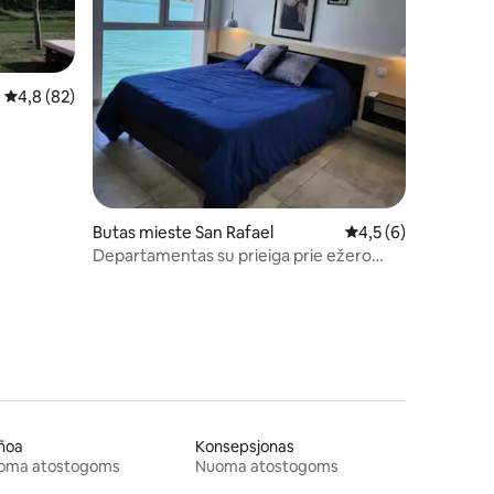
Vidutinis įvertinimas: 4,8 iš 5, atsiliepimų: 82
4,8 (82)
Butas mieste San Rafael
Vidutinis įvertinimas:
4,5 (6)
Departamentas su prieiga prie ežero
priešais Club Nautico
ñoa
Konsepsjonas
oma atostogoms
Nuoma atostogoms