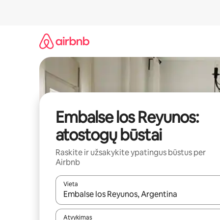
Pereiti
prie
turinio
Embalse los Reyunos:
atostogų būstai
Raskite ir užsakykite ypatingus būstus per
Airbnb
Vieta
Kai pasirodys paieškos rezultatai, juos naršyti g
Atvykimas