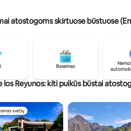
upę. Atvykau patirti išskirtinio p
Laukiame jūsų! @posada_mara
mai atostogoms skirtuose būstuose (Em
Nemok
i
Baseinas
automobi
 los Reyunos: kiti puikūs būstai atosto
amas svečių
mėgstamiausias