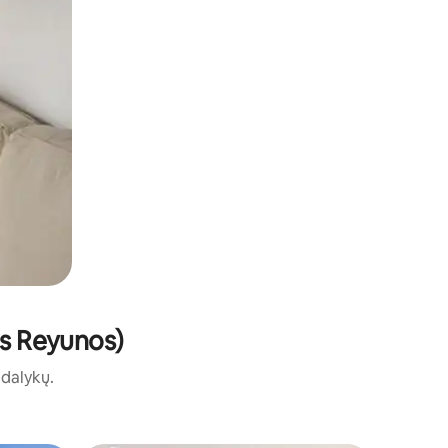
os Reyunos)
ų dalykų.