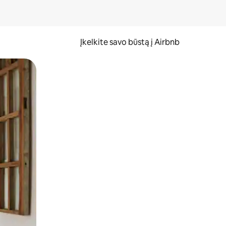
Įkelkite savo būstą į Airbnb
er ekraną.