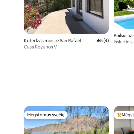
Poilsio na
Kotedžas mieste San Rafael
Vidutinis įvertinima
5 (4)
Išskirtini
Casa Reyunos V
y Cascad
Mėgstamas svečių
Mėgst
Mėgstamas svečių
Svečių 