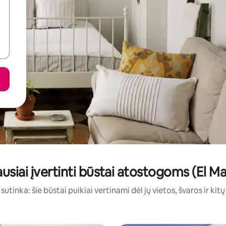
usiai įvertinti būstai atostogoms (El M
sutinka: šie būstai puikiai vertinami dėl jų vietos, švaros ir kit