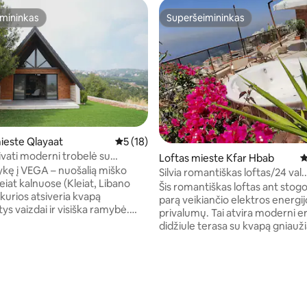
mininkas
Superšeimininkas
mininkas
Superšeimininkas
ieste Qlayaat
Vidutinis įvertinimas: 5 iš 5, atsiliepimų: 18
5 (18)
ivati moderni trobelė su
: 5 iš 5, atsiliepimų: 44
Loftas mieste Kfar Hbab
V
iu vaizdu
vykę į VEGA – nuošalią miško
Silvia romantiškas loftas/24 val.
eiat kalnuose (Kleiat, Libano
Elektrinė/privati sūkurinė vonia
Šis romantiškas loftas ant stogo 
š kurios atsiveria kvapą
parą veikiančio elektros energi
ys vaizdai ir visiška ramybė.
privalumų. Tai atvira moderni erdvė su
i suprojektuotas lėtiems
didžiule terasa su kvapą gniaužiančiais
 jaukiems vakarams, „Vega“ yra
vaizdais į jūrą ir kalnus. Terasoj
in. nuo pagrindinės Kleiat
apvali sūkurinė vonia, iš kurios 
ž 25 min. nuo Faraya/Mzaar
mėgautis nuostabiu saulėlydžiu.
o kurorto ir už 30 min. nuo
įsikūrę tarp Beiruto ir Byblos, ga
lengvai pasiekti pagrindines tur
yra pilnai įrengta virtuvė, oro
lankomas vietas, kad išvengtu