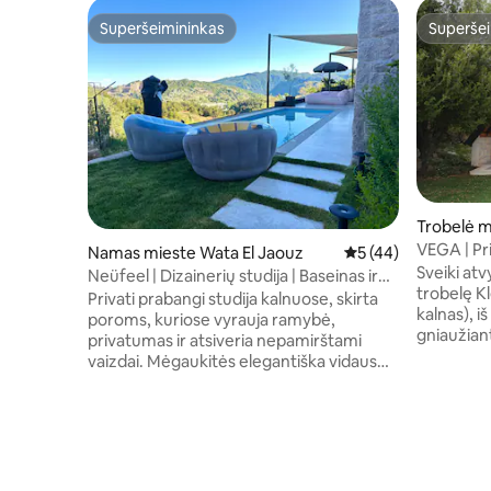
Superšeimininkas
Superšei
Superšeimininkas
Superšei
Trobelė m
VEGA | Pr
Namas mieste Wata El Jaouz
Vidutinis įvertinimas
5 (44)
panoramin
Sveiki at
Neüfeel | Dizainerių studija | Baseinas ir
trobelę Kl
vaizdai
Privati prabangi studija kalnuose, skirta
kalnas), i
poroms, kuriose vyrauja ramybė,
gniaužiant
privatumas ir atsiveria nepamirštami
Apgalvota
vaizdai. Mėgaukitės elegantiška vidaus
rytams ir
erdve ir visiškai privačia poilsio vieta lauke
vos už 3 m
su baseinu, gultais, poilsio zona po
gatvės, u
pavėsine, lauko dušu ir kepsnine – puikiai
slidinėjim
tinka atpalaiduojančioms dienoms ir
Beiruto. 2 miegamųjų, 2 vonių 120 kv. m
jaukioms naktims. Specialiai sukurti baldai
trobelėje 
ir kruopščiai atrinkti meno kūriniai sukuria