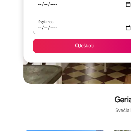
Išvykimas
Ieškoti
Geria
Svečiai 