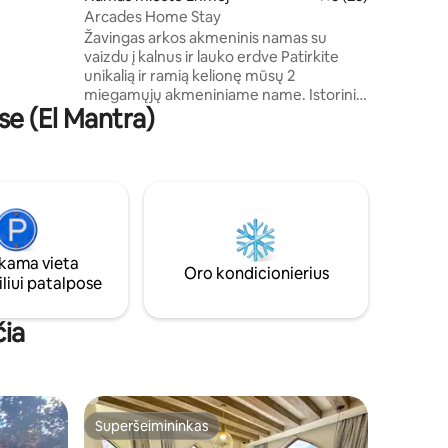
aseino
Arcades Home Stay
izoriumi,
Žavingas arkos akmeninis namas su
kurio
vaizdu į kalnus ir lauko erdve Patirkite
unikalią ir ramią kelionę mūsų 2
miegamųjų akmeniniame name. Istorinio
e (El Mantra)
žavesio ir modernių patogumų
derinimas. Namuose yra erdvi terasa,
gražus sodas su vaizdu į kalnus ir jaukios
vidaus erdvės. Mėgaukitės dviem
erdviomis svetainėmis, dviem
miegamaisiais, valgomuoju, moderniu
vonios kambariu ir automobilių stovėjimo
aikštele. Vos už 20 minučių kelio nuo Jbeil
ama vieta
ir už 7 minučių kelio nuo Laklouk yra
Oro kondicionierius
liui patalpose
puikus pabėgimas atsipalaidavimui ir
tyrinėjimams.
čia
Superšeimininkas
Superšeimininkas