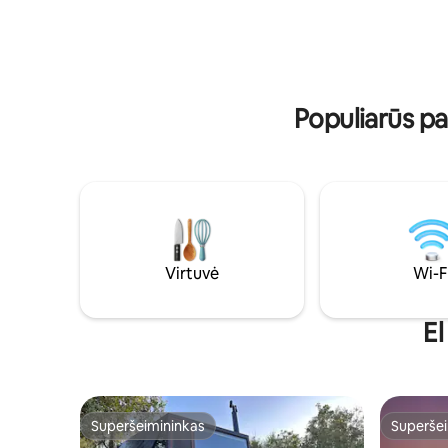
kondicioni
butikinę atmosferą. Būstas yra netoli
internetas
slidinėjimo trasų, žygių takų ir kavinių, tad
skalbyklė, 
čia galima mėgautis privatumu ir
ilgesnėms
patogumais ištisus metus. Puikiai tinka
išvykoms.
romantiškoms išvykoms ir savaitgalio
atokvėpiams.
Populiarūs p
Virtuvė
Wi-F
El
Superšeimininkas
Superšei
Superšeimininkas
Superšei