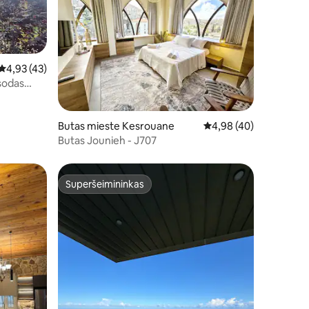
Vidutinis įvertinimas: 4,93 iš 5, atsiliepimų: 43
4,93 (43)
 sodas
Butas mieste Kesrouane
Vidutinis įvertinimas: 4
4,98 (40)
Butas Jounieh - J707
Superšeimininkas
Superšeimininkas