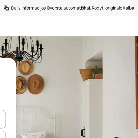
Dalis informacijos išversta automatiškai. 
Rodyti originalo kalba
alite naudodami rodykles aukštyn ir žemyn arba liesdami ir braukdami p