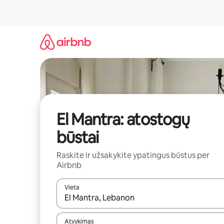
Pereiti
prie
turinio
El Mantra: atostogų
būstai
Raskite ir užsakykite ypatingus būstus per
Airbnb
Vieta
Kai pasirodys paieškos rezultatai, juos naršyti g
Atvykimas