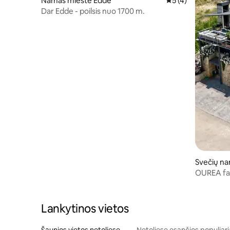
Namas mieste Edde
Vidutinis įvertinima
5 (4)
Dar Edde - poilsis nuo 1700 m.
Svečių na
OUREA faq
miegamais
Lankytinos vietos
Šaunios vietos netoliese
Netoliese esančios populiari