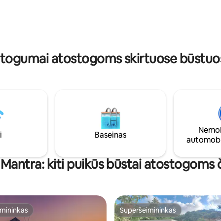
erius, šviesolaidinis belaidis
Beiruto rūpesčių. Mėgausitės b
, išmanusis televizorius ir
biliardu, Wi-Fi, išmaniuoju telev
todėl ji puikiai tinka tiek
oro kondicionieriumi ...potyriu, 
 viešnagėms, tiek savaitgalio
nepamiršite
atogumai atostogoms skirtuose būstuos
Nemok
i
Baseinas
automobi
 Mantra: kiti puikūs būstai atostogoms 
mininkas
Superšeimininkas
mininkas
Superšeimininkas