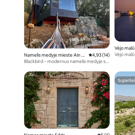
Vėjo malū
Vėjo malū
Namelis medyje mieste Ain El
Vidutinis įvertinimas: 4
4,93 (14)
Tefaha
Blackbird – modernus namelis medyje su
lauko baseinu
Superšei
Superšei