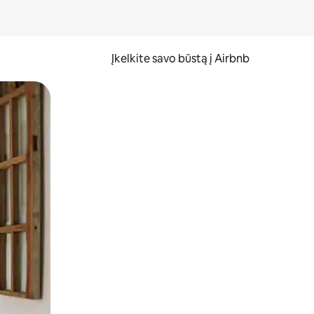
Įkelkite savo būstą į Airbnb
er ekraną.