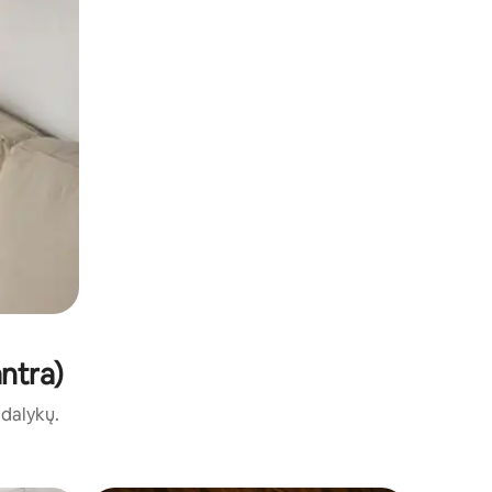
antra)
ų dalykų.