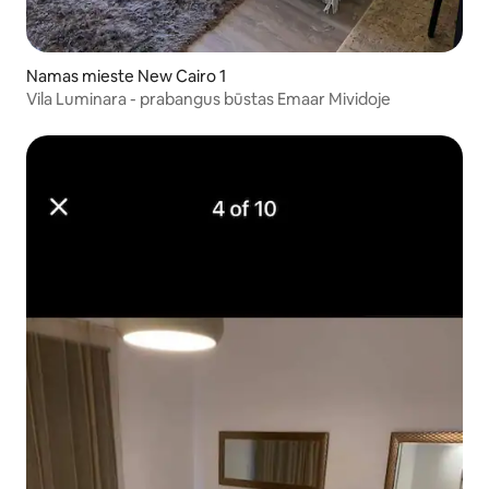
Namas mieste New Cairo 1
Vila Luminara - prabangus būstas Emaar Mividoje