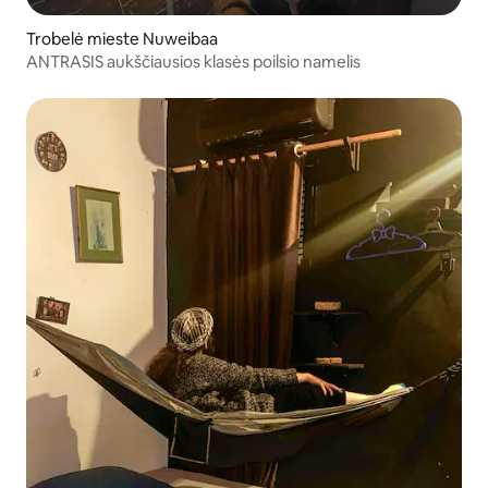
Trobelė mieste Nuweibaa
ANTRASIS aukščiausios klasės poilsio namelis