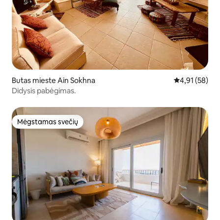
Butas mieste Ain Sokhna
Vidutinis įvert
4,91 (58)
Didysis pabėgimas.
Mėgstamas svečių
Mėgstamas svečių