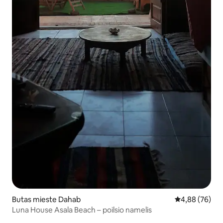
Butas mieste Dahab
Vidutinis įvert
4,88 (76)
Luna House Asala Beach – poilsio namelis