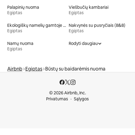
Palapinių nuoma
Viešbučių kambariai
Egiptas
Egiptas
Ekologiškų namelių gamtoje nuoma
Nakvynės su pusryčiais (B&B)
Egiptas
Egiptas
Namų nuoma
Rodyti daugiau
Egiptas
Airbnb
Egiptas
Būstų su baidarėmis nuoma
© 2026 Airbnb, Inc.
Privatumas
Sąlygos