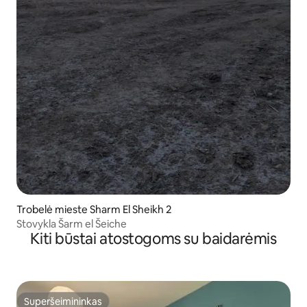
Trobelė mieste Sharm El Sheikh 2
Stovykla Šarm el Šeiche
Kiti būstai atostogoms su baidarėmis
Superšeimininkas