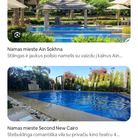
Namas mieste Ain Sokhna
Stilingas ir jaukus poilsio namelis su vaizdu į kalnus Ain
Sokhnoje
Namas mieste Second New Cairo
Stebuklinga romantiška vila su privačiu kino teatru 4