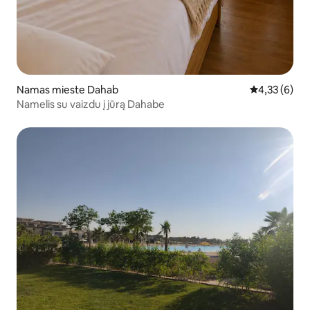
Namas mieste Dahab
Vidutinis įver
4,33 (6)
Namelis su vaizdu į jūrą Dahabe