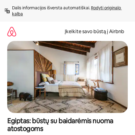
Pereiti
Dalis informacijos išversta automatiškai. 
Rodyti originalo 
prie
kalba
turinio
Įkelkite savo būstą į Airbnb
Egiptas: būstų su baidarėmis nuoma
atostogoms