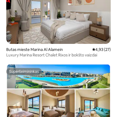
Butas mieste Marina Al Alamein
Vidutinis įvert
4,93 (27)
Luxury Marina Resort Chalet Rixos ir bokšto vaizdai
Superšeimininkas
Superšeimininkas