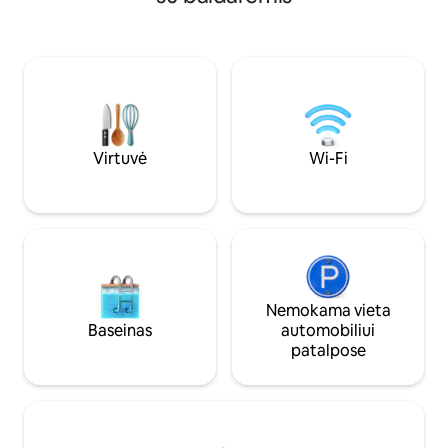
centrinė vieta tarp 3 prieplaukų Privati
kampelis su marmu
prieiga prie 100 m stogo terasos su
valgomojo zona, m
jaukiais lauko baldais ir vaizdu į didžiulį
dušas ir privati a
baseiną. Saulės terasa yra unikalus šio
aikštelė. Ramus, er
buto bruožas. Jaukus interjeras užtikrina
jėgos aitvarų spor
atpalaiduojančias atostogas Svarbi
pastaba: leidžiama apsistoti ne daugiau
kaip 5 suaugusiesiems (21 metų ir
vyresniems). Nepilnamečiams netaikomi
Virtuvė
Wi-Fi
jokie apribojimai.
Nemokama vieta
Baseinas
automobiliui
patalpose