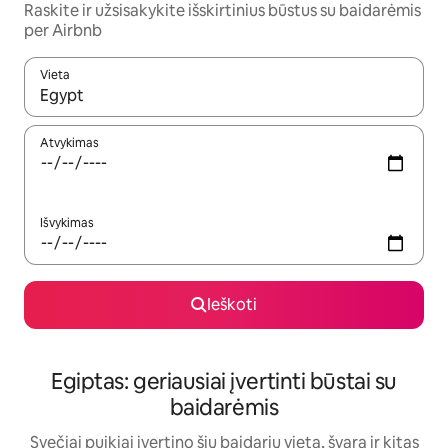
Raskite ir užsisakykite išskirtinius būstus su baidarėmis
per Airbnb
Vieta
Kai pasirodys paieškos rezultatai, juos naršyti galite naudodam
Atvykimas
Išvykimas
Ieškoti
Egiptas: geriausiai įvertinti būstai su
baidarėmis
Svečiai puikiai įvertino šių baidarių vietą, švarą ir kitas