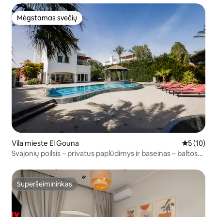
Mėgstamas svečių
Mėgstamas svečių
Vila mieste El Gouna
Vidutinis į
5 (10)
Svajonių poilsis – privatus paplūdimys ir baseinas – baltos
vilos
Superšeimininkas
Superšeimininkas