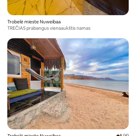
Trobelė mieste Nuweibaa
TREČIAS prabangus vienaaukštis namas
Trobelė mieste Nuweibaa
Vidutinis 
5 (4)