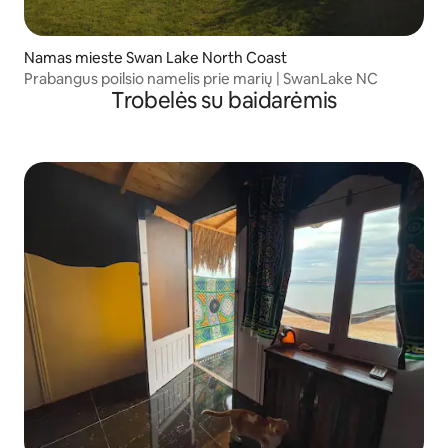
Namas mieste Swan Lake North Coast
Prabangus poilsio namelis prie marių | SwanLake NC
Trobelės su baidarėmis