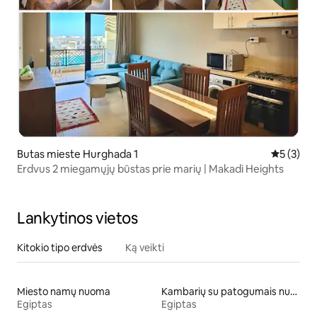
Butas mieste Hurghada 1
Vidutinis 
5 (3)
Erdvus 2 miegamųjų būstas prie marių | Makadi Heights
Lankytinos vietos
Kitokio tipo erdvės
Ką veikti
Miesto namų nuoma
Kambarių su patogumais nuoma
Egiptas
Egiptas