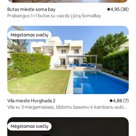
Butas mieste soma bay
Vidutinis įvert
4,95 (38)
Prabangus 1+1 butas su vaizdu į jūrą SomaBay
Mėgstamas svečių
Mėgstamas svečių
Vila mieste Hurghada 2
Vidutinis įver
4,86 (7)
Vila su 3 miegamaisiais, šildomu baseinu ir kambariu auklei!
Joubal Marina
Mėgstamas svečių
Mėgstamas svečių