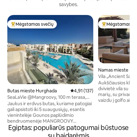
savybes.
Mėgstamas svečių
Mėgstamas sv
Svečių mėgstamiausias
Svečių mėgstami
Namas mieste Hur
Vila „Ancient Sand
ir lagūna
Aukščiausios klas
dvivietė vila su pri
Butas mieste Hurghada
Vidutinis įvertinimas: 4,91 iš 5, a
4,91 (137)
marių, su privačia 
SeaLaVie @Mangroovy, 100 m terasa,
vaizdu į golfo aikš
paplūdimys ir 6 baseinai
Jaukus ir erdvus butas, kuriame patogiai
stogo. Įženkite į į
gali apsistoti iki 5 suaugusiųjų, esantis
stiklinę svetainę,
vienintelėje Gounos paplūdimio
atskirais vonios kam
bendruomenėje MANGROOVY
įrengtą virtuvę su
Egiptas: populiarūs patogumai būstuose
Galimybė naudotis 6 dideliais baseinais,
indaplove ir karšt
3 min. pėsčiomis iki ilgo paplūdimio ir
su baidarėmis
Lauke: vešlūs soda