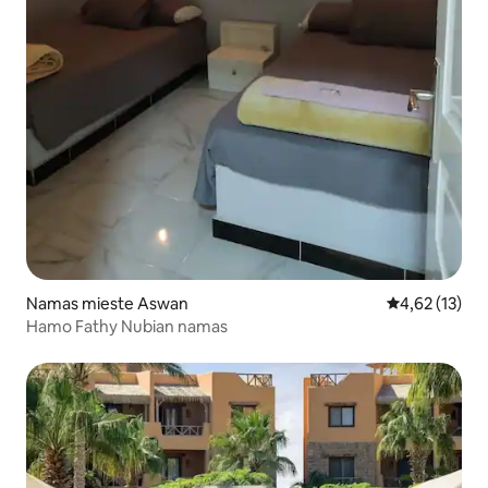
Namas mieste Aswan
Vidutinis įvert
4,62 (13)
Hamo Fathy Nubian namas