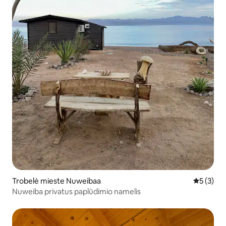
Trobelė mieste Nuweibaa
Vidutinis 
5 (3)
Nuweiba privatus paplūdimio namelis