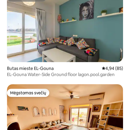
Superšeimininkas
Butas mieste EL-Gouna
Vidutinis įvert
4,94 (85)
EL-Gouna Water-Side Ground floor lagon.pool.garden
Mėgstamas svečių
Mėgstamas svečių