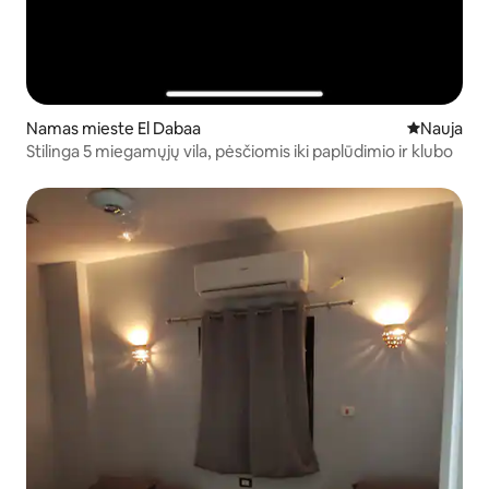
Namas mieste El Dabaa
Nauja vieta
Nauja
Stilinga 5 miegamųjų vila, pėsčiomis iki paplūdimio ir klubo