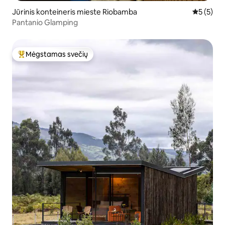
Jūrinis konteineris mieste Riobamba
Vidutinis 
5 (5)
Pantanio Glamping
Mėgstamas svečių
Svečių mėgstamiausias