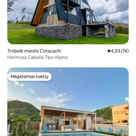
Trobelė mieste Cotacachi
Vidutinis įvert
4,93 (74)
Hermosa Cabaña Tipo Alpina
Mėgstamas svečių
Mėgstamas svečių