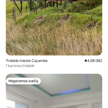
Trobelė mieste Cayambe
Vidutinis įvert
4,98 (86)
1 karūnos trobelė
Mėgstamas svečių
Mėgstamas svečių