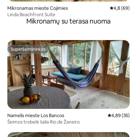
Mikronamas mieste Cojimies
Vidutinis įver
4,8 (69)
Linda Beachfront Suite
Mikronamų su terasa nuoma
Superšeimininkas
Superšeimininkas
Namelis mieste Los Bancos
Vidutinis įvert
4,89 (35)
Šeimos trobelė šalia Rio de Žaneiro