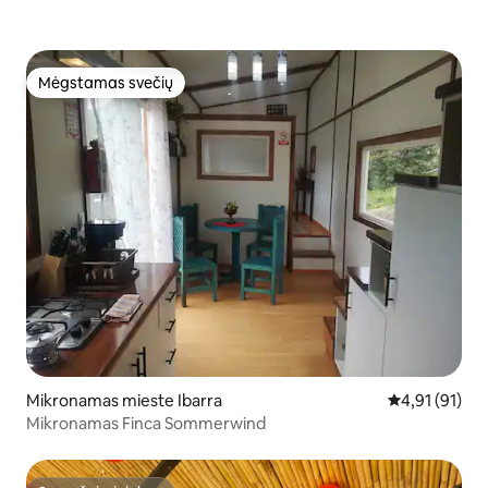
Mėgstamas svečių
Mėgstamas svečių
Mikronamas mieste Ibarra
Vidutinis įvert
4,91 (91)
Mikronamas Finca Sommerwind