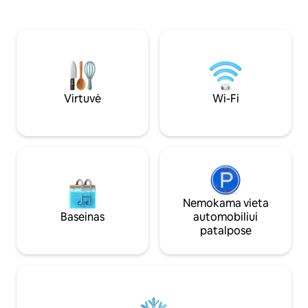
VIENINTELĖ APGY
patiekalus vidaus ir lauko VIRTUVĖSE +
ūkyje, unikaliai įsikūrusi dviejų upių
kepsninė; - šeimai tinkamas BASEINAS su
sąjungoje tiesiog kelio gale
seklia žaidimų/įdegio zona; -LOUNGE
akrų ploto su 1,5 m
about or do YOGA under the PERGOLA;
ATKREIPKITE DĖME
- mėgaukitės VAIKAMS tinkamu žaliu
MINUČIŲ KELIO 
kiemu; - Pasivaikščiojimas po šešėliniais
MINDO.
medžiais. Sekite Insta
@CasitaDeBambu. Užsakymai tik per
Virtuvė
Wi-Fi
Airbnb :)
Nemokama vieta
Baseinas
automobiliui
patalpose