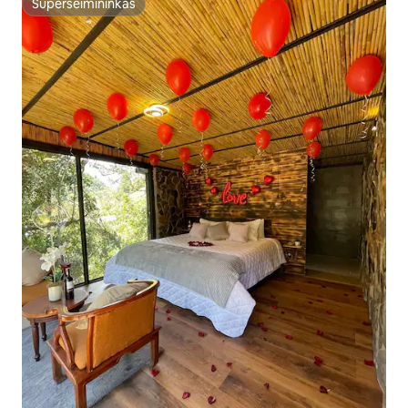
Superšeimininkas
Superšeimininkas