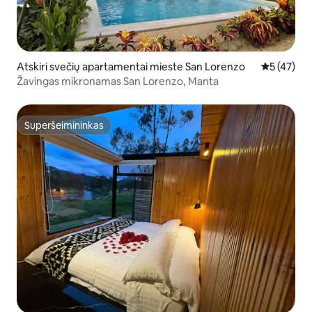
Atskiri svečių apartamentai mieste San Lorenzo
Vidutinis į
5 (47)
Žavingas mikronamas San Lorenzo, Manta
Superšeimininkas
Superšeimininkas