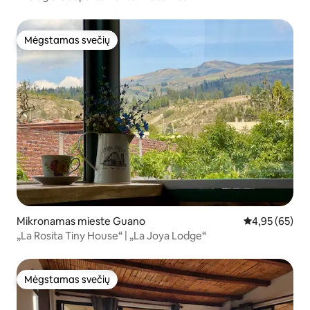
Mėgstamas svečių
Mėgstamas svečių
Mikronamas mieste Guano
Vidutinis įvert
4,95 (65)
„La Rosita Tiny House“ | „La Joya Lodge“
Mėgstamas svečių
Mėgstamas svečių