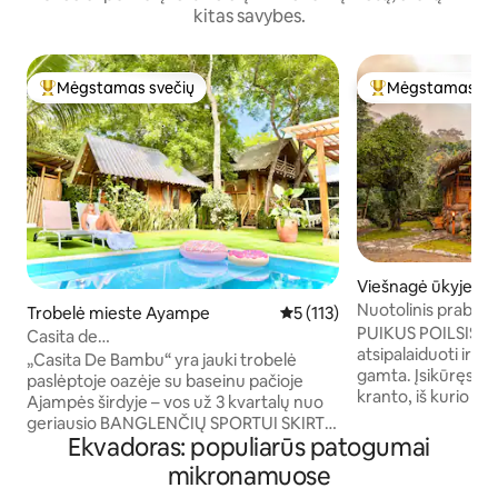
kitas savybes.
Mėgstamas svečių
Mėgstamas sv
Svečių mėgstamiausias
Svečių mėgstami
Viešnagė ūkyje mi
Nuotolinis praban
Trobelė mieste Ayampe
Vidutinis įvertinimas: 5 iš 5, a
5 (113)
džiunglių prieglob
PUIKUS POILSIS, ski
Casita de
atsipalaiduoti ir vė
Bambu*baseinas*trobelė*žalioji oazė* 2
„Casita De Bambu“ yra jauki trobelė
gamta. Įsikūręs ant uolos tiesiai ant upės
min. paplūdimys
paslėptoje oazėje su baseinu pačioje
kranto, iš kurio ats
Ajampės širdyje – vos už 3 kvartalų nuo
Į slėnį ir upę, VI
geriausio BANGLENČIŲ SPORTUI SKIRTO
ELEKTROS TINKLO,
Ekvadoras: populiarūs patogumai
PAPLŪDIMIO. Joje gali apsistoti iki 6
energija, saugūs, 
žmonių! -PRIVACY trobelėje su
mikronamuose
Upės trobelė, suku
AUKŠTAIS MEDŽIAIS; - gaminkite skanius