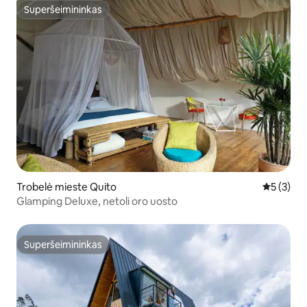
Superšeimininkas
Superšeimininkas
Trobelė mieste Quito
Vidutinis 
5 (3)
Glamping Deluxe, netoli oro uosto
Superšeimininkas
Superšeimininkas