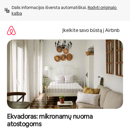
Pereiti
Dalis informacijos išversta automatiškai. 
Rodyti originalo 
prie
kalba
turinio
Įkelkite savo būstą į Airbnb
Ekvadoras: mikronamų nuoma
atostogoms