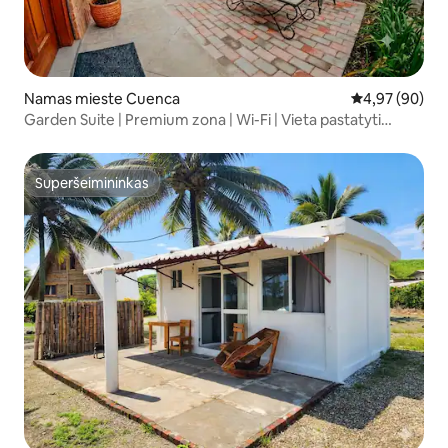
Namas mieste Cuenca
Vidutinis įvert
4,97 (90)
Garden Suite | Premium zona | Wi-Fi | Vieta pastatyti
automobilį
Superšeimininkas
Superšeimininkas