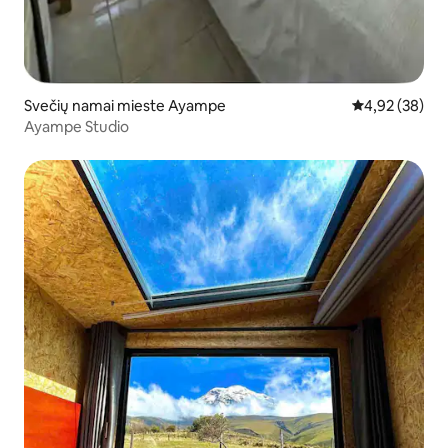
Svečių namai mieste Ayampe
Vidutinis įvert
4,92 (38)
Ayampe Studio