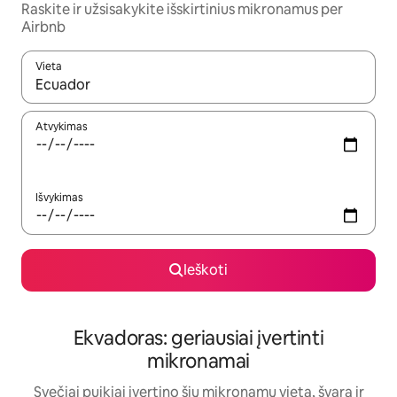
Raskite ir užsisakykite išskirtinius mikronamus per
Airbnb
Vieta
Kai pasirodys paieškos rezultatai, juos naršyti galite naudodam
Atvykimas
Išvykimas
Ieškoti
Ekvadoras: geriausiai įvertinti
mikronamai
Svečiai puikiai įvertino šių mikronamų vietą, švarą ir