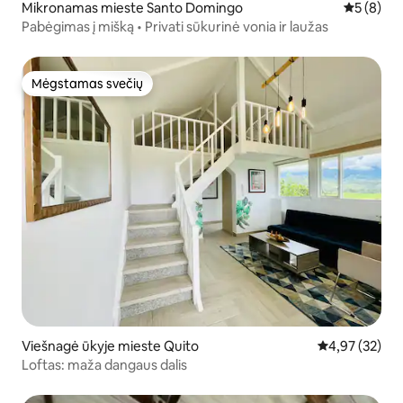
Mikronamas mieste Santo Domingo
Vidutinis 
5 (8)
Pabėgimas į mišką • Privati sūkurinė vonia ir laužas
Mėgstamas svečių
Mėgstamas svečių
Viešnagė ūkyje mieste Quito
Vidutinis įvert
4,97 (32)
Loftas: maža dangaus dalis