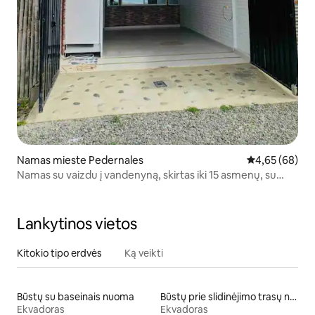
Namas mieste Pedernales
Vidutinis įvert
4,65 (68)
Namas su vaizdu į vandenyną, skirtas iki 15 asmenų, su
garažu ir virtuve.
Lankytinos vietos
Kitokio tipo erdvės
Ką veikti
Būstų su baseinais nuoma
Būstų prie slidinėjimo trasų nuoma
Ekvadoras
Ekvadoras