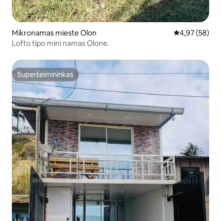
Mikronamas mieste Olon
Vidutinis įvert
4,97 (58)
Lofto tipo mini namas Olone.
Superšeimininkas
Superšeimininkas