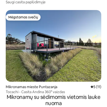
Saugi casita paplūdimyje
Mėgstamas svečių
Mėgstamas svečių
Mikronamas mieste Puntazanja
Vidutinis į
5 (11)
Tocachi - Casita Andina 360° vaizdas
Mikronamų su sėdimomis vietomis lauke
nuoma