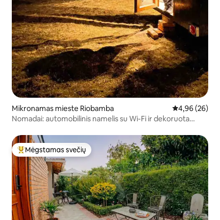
Mikronamas mieste Riobamba
Vidutinis įvert
4,96 (26)
Nomadai: automobilinis namelis su Wi-Fi ir dekoruota
palapine
Mėgstamas svečių
Svečių mėgstamiausias