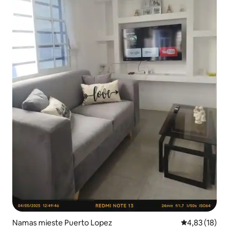
Namas mieste Puerto Lopez
Vidutinis įvert
4,83 (18)