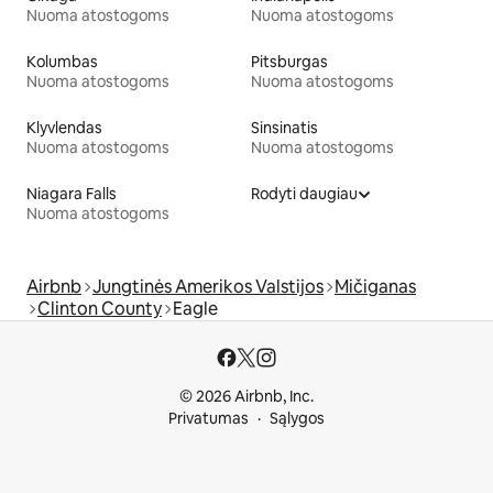
Nuoma atostogoms
Nuoma atostogoms
Kolumbas
Pitsburgas
Nuoma atostogoms
Nuoma atostogoms
Klyvlendas
Sinsinatis
Nuoma atostogoms
Nuoma atostogoms
Niagara Falls
Rodyti daugiau
Nuoma atostogoms
Airbnb
Jungtinės Amerikos Valstijos
Mičiganas
Clinton County
Eagle
© 2026 Airbnb, Inc.
Privatumas
Sąlygos