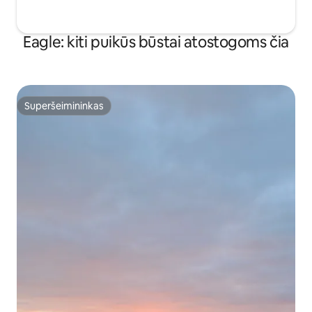
Eagle: kiti puikūs būstai atostogoms čia
Superšeimininkas
Superšeimininkas