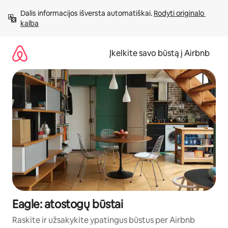
Pereiti
Dalis informacijos išversta automatiškai. 
Rodyti originalo 
prie
kalba
turinio
Įkelkite savo būstą į Airbnb
Eagle: atostogų būstai
Raskite ir užsakykite ypatingus būstus per Airbnb