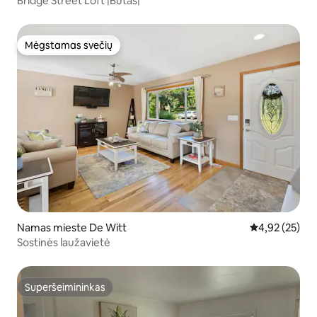
Bridge Street Loft |Butas|
Mėgstamas svečių
Mėgstamas svečių
Namas mieste De Witt
Vidutinis įvert
4,92 (25)
Sostinės laužavietė
Superšeimininkas
Superšeimininkas