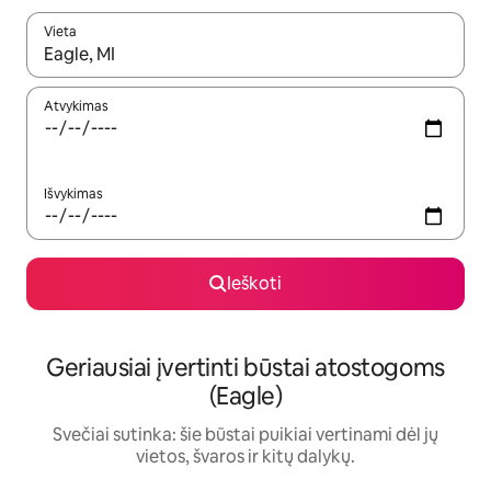
Vieta
Kai pasirodys paieškos rezultatai, juos naršyti galite naudodam
Atvykimas
Išvykimas
Ieškoti
Geriausiai įvertinti būstai atostogoms
(Eagle)
Svečiai sutinka: šie būstai puikiai vertinami dėl jų
vietos, švaros ir kitų dalykų.