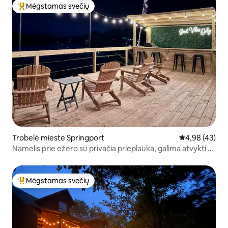
Mėgstamas svečių
Svečių mėgstamiausias
Trobelė mieste Springport
Vidutinis įvert
4,98 (43)
Namelis prie ežero su privačia prieplauka, galima atvykti su
šunimis
Mėgstamas svečių
Svečių mėgstamiausias