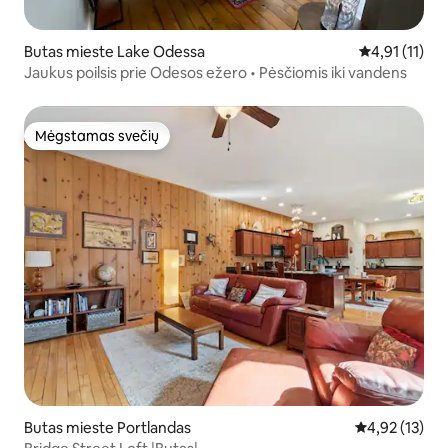
Butas mieste Lake Odessa
Vidutinis įver
4,91 (11)
Jaukus poilsis prie Odesos ežero • Pėsčiomis iki vandens
Mėgstamas svečių
Mėgstamas svečių
Butas mieste Portlandas
Vidutinis įvert
4,92 (13)