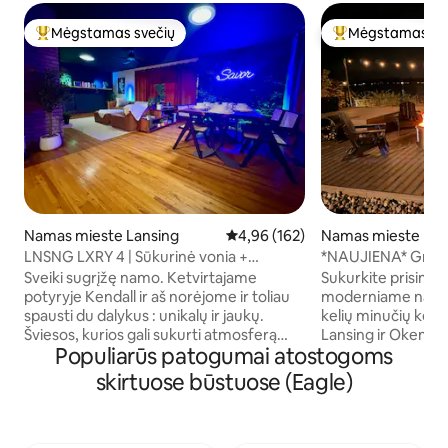
Mėgstamas svečių
Mėgstamas sv
Svečių mėgstamiausias
Svečių mėgstami
Namas mieste Lansing
Vidutinis įvertinimas: 4,96 iš 5, a
4,96 (162)
Namas mieste Has
LNSNG LXRY 4 | Sūkurinė vonia +
*NAUJIENA* Graž
atmosfera
prie ežero
Sveiki sugrįžę namo. Ketvirtajame
Sukurkite prisimi
potyryje Kendall ir aš norėjome ir toliau
moderniame name 
spausti du dalykus : unikalų ir jaukų.
kelių minučių keli
Šviesos, kurios gali sukurti atmosferą
Lansing ir Okemos
Populiarūs patogumai atostogoms
vienu mygtuko paspaudimu. Patikrinkite
lauko erdve su graž
Dujinė ugnis viduje, laužavietė lauke.
Viskas, ko reikia: l
skirtuose būstuose (Eagle)
Patikrinkite Nestandartinis epoksidinis
zonos, lauko valgo
valgomasis stalas. Patikrinkite Samsung
Žiemą čia galima p
The Frame televizorius. Patikrinkite
žvejyba ant ledo ir