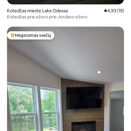
Kotedžas mieste Lake Odessa
Vidutinis įvert
4,93 (15)
Kotedžas prie ežero prie Jordano ežero
Mėgstamas svečių
Svečių mėgstamiausias