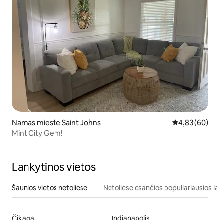
Namas mieste Saint Johns
Vidutinis įvert
4,83 (60)
Mint City Gem!
Lankytinos vietos
Šaunios vietos netoliese
Netoliese esančios populiariausios la
Čikaga
Indianapolis