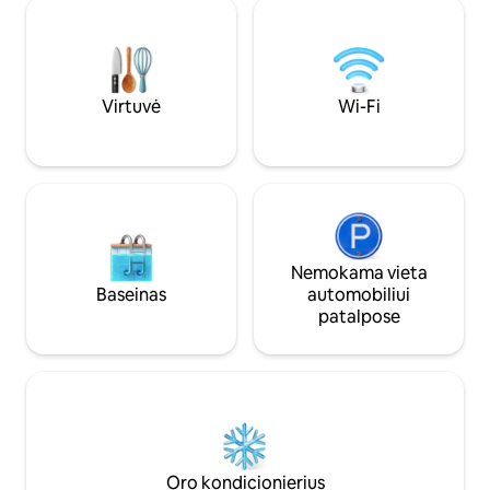
Šviesi juosta ant sienos, kuri leistų Luke
laužo. Šeimai tink
Skywalker pavydėti. Patikrinkite O virėjai
miegamaisiais, 3 v
bučiuojasi? Didžiulė sūkurinė vonia, ant
didele virtuve. Tin
kurios tikriausiai buvo sunkūs plaukai.
visi būtiniausi daly
Tačiau tai, ką vadiname investicija,
(arba) globėjams b
pavadinsite geriausia savo kelionės
Virtuvė
Wi-Fi
dalimi.
Nemokama vieta
Baseinas
automobiliui
patalpose
Oro kondicionierius