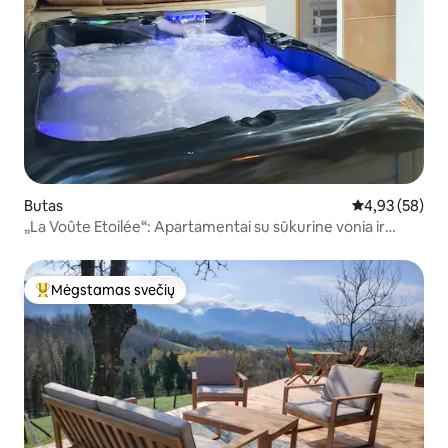
Butas
Vidutinis įvert
4,93 (58)
„La Voûte Etoilée“: Apartamentai su sūkurine vonia ir
sauna
Mėgstamas svečių
Svečių mėgstamiausias