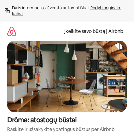
Pereiti
Dalis informacijos išversta automatiškai. 
Rodyti originalo 
prie
kalba
turinio
Įkelkite savo būstą į Airbnb
Drôme: atostogų būstai
Raskite ir užsakykite ypatingus būstus per Airbnb