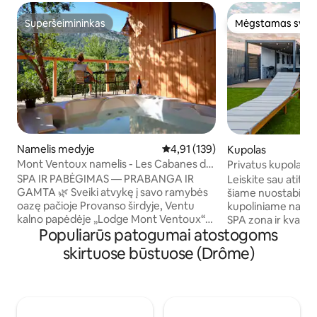
Superšeimininkas
Mėgstamas sveč
Superšeimininkas
Mėgstamas sveč
Namelis medyje
Vidutinis įvertinimas: 4,91 iš 5, a
4,91 (139)
Kupolas
Mont Ventoux namelis - Les Cabanes de
Privatus kupolas ir
Provence
SPA IR PABĖGIMAS — PRABANGA IR
Leiskite sau atitr
GAMTA 🌿 Sveiki atvykę į savo ramybės
šiame nuostabiame
oazę pačioje Provanso širdyje, Ventu
kupoliniame namel
kalno papėdėje „Lodge Mont Ventoux“
SPA zona ir kvapą 
Populiarūs patogumai atostogoms
yra įsikūręs pačioje Dentelles de
Vercors kalnus Visiškai kondicionuojamas
Montmirail širdyje ir buvo pastatytas
ir šildomas, jis ga
skirtuose būstuose (Drôme)
vadovaujantis dvasia, kurioje susilieja
kuriuo metų laiku –
prabanga ir gamta. Jo šiuolaikinė
žiemą. Mėgaukitės kino vakaru ant
architektūra, sukurta iš puikių ir natūralių
didžiulio ekrano tie
medžiagų, leidžia mėgautis rojaus
atsipalaiduokite s
aplinka išskirtiniame komforte. Bute yra
grožėkitės nuosta