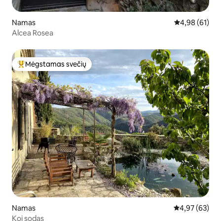
Namas
Vidutinis įvert
4,98 (61)
Alcea Rosea
Mėgstamas svečių
Svečių mėgstamiausias
Namas
Vidutinis įvert
4,97 (63)
Koi sodas