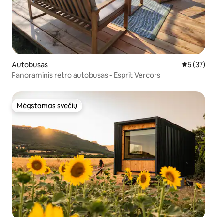
Autobusas
Vidutinis į
5 (37)
Panoraminis retro autobusas - Esprit Vercors
Mėgstamas svečių
Mėgstamas svečių