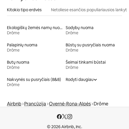
Kitokio tipo erdvės
Netoliese esančios populiariausios lankyti
Ekologiškų žemės namų nuoma
Sodybų nuoma
Drôme
Drôme
Palapinių nuoma
Būstų su pusryčiais nuoma
Drôme
Drôme
Butų nuoma
Šeimai tinkami būstai
Drôme
Drôme
Nakvynės su pusryčiais (B&B)
Rodyti daugiau
Drôme
Airbnb
Prancūzija
Overnė-Rona-Alpės
Drôme
© 2026 Airbnb, Inc.