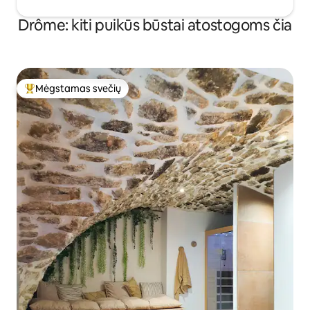
Drôme: kiti puikūs būstai atostogoms čia
Mėgstamas svečių
Svečių mėgstamiausias