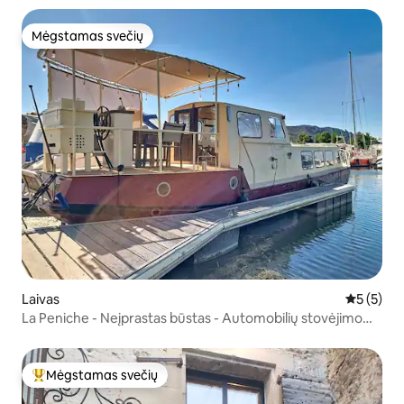
Mėgstamas svečių
Mėgstamas svečių
Laivas
Vidutinis 
5 (5)
La Peniche - Neįprastas būstas - Automobilių stovėjimo
aikštelė
Mėgstamas svečių
Svečių mėgstamiausias