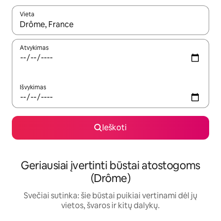
Vieta
Kai pasirodys paieškos rezultatai, juos naršyti galite naudodam
Atvykimas
Išvykimas
Ieškoti
Geriausiai įvertinti būstai atostogoms
(Drôme)
Svečiai sutinka: šie būstai puikiai vertinami dėl jų
vietos, švaros ir kitų dalykų.