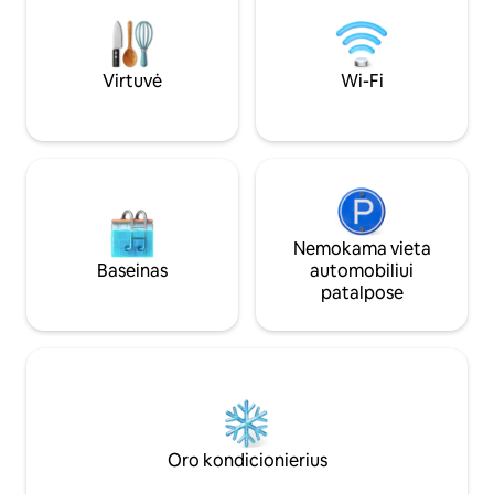
aukštos klasės SPA zona, kurioje galėsite
Ideali vieta romant
mėgautis atsipalaidavimo akimirka
gimtadieniui ar tie
romantiškoje aplinkoje.
Virtuvė
Wi-Fi
Nemokama vieta
Baseinas
automobiliui
patalpose
Oro kondicionierius