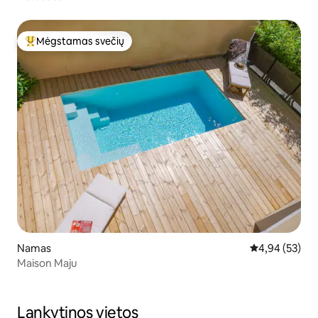
Mėgstamas svečių
Svečių mėgstamiausias
Namas
Vidutinis įvert
4,94 (53)
Maison Maju
Lankytinos vietos