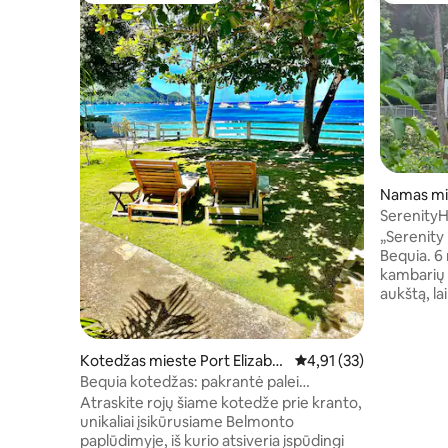
Namas mi
SerenityH
„Serenity
Bequia. 6 miegamųjų, 6,5 vonios
kambarių 
aukštą, la
Internetas
kondicioni
vanduo, dv
Kotedžas mieste Port Elizabet
Vidutinis įvertinimas: 4
4,91 (33)
miegamosi
h
Bequia kotedžas: pakrantė palei
kepsninė,
Belmonto taką
Atraskite rojų šiame kotedže prie kranto,
automobili
unikaliai įsikūrusiame Belmonto
miegas 6 
paplūdimyje, iš kurio atsiveria įspūdingi
dviviečia