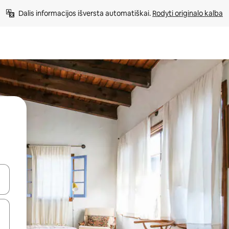
Dalis informacijos išversta automatiškai. 
Rodyti originalo kalba
alite naudodami rodykles aukštyn ir žemyn arba liesdami ir braukdami p