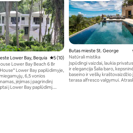
Butas mieste St. George
Natūrali mistika
este Lower Bay, Bequia
Vidutinis įvertinimas: 5 iš 5, atsiliepimų: 10
5 (10)
Įspūdingi vaizdai, laukia privatu
ouse Lower Bay Beach 6 Br
ir elegancija Šalia baro, kepsninės,
 House“ Lower Bay paplūdimyje,
baseino ir vešlių kraštovaizdžio
terasa alfresco valgymui. Atras
namas, įėjimas į pagrindinį
kviečiančią svetainę su šiuolaiki
iptai į Lower Bay paplūdimį.
meno kūriniais, dviem miegamai
, išmanioji televizija, oro
atskirais vonios kambariais ir s
erius, saulės energija šildomas
bei pilnai įrengta virtuve su vyn
igulės lovos, pilnos
,91 iš 5, atsiliepimų: 33
aušintuvu ir kavos aparatu. Būk
os sofos, kavos / vyno baras,
aktyvūs mūsų sporto salėje su
 baseinas, terasa ant stogo,
takeliu, treniruokliu ir svarmenimis
ų stovėjimo aikštelė. Privatus
už 20 minučių kelio nuo oro uos
asmenims ir iki 20 asmenų
minučių kelio automobiliu iki p
me šeimos stiliaus kambaryje.