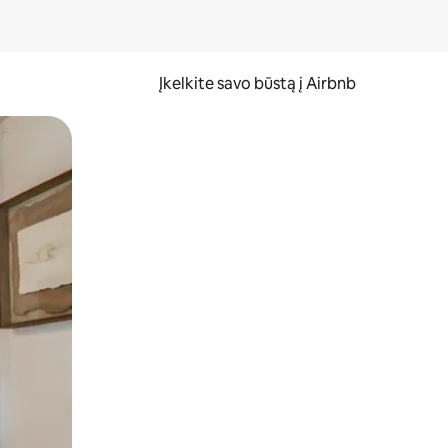
Įkelkite savo būstą į Airbnb
er ekraną.