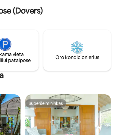
plūdimio.
ose (Dovers)
ama vieta
Oro kondicionierius
liui patalpose
ia
Superšeimininkas
Superšeimininkas