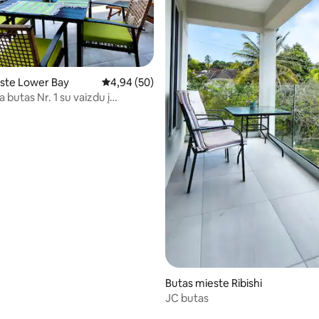
98 iš 5, atsiliepimų: 56
ste Lower Bay
Vidutinis įvertinimas: 4,94 iš 5, atsiliepimų: 50
4,94 (50)
butas Nr. 1 su vaizdu į
 ir lengva prieiga prie
io
Butas mieste Ribishi
JC butas