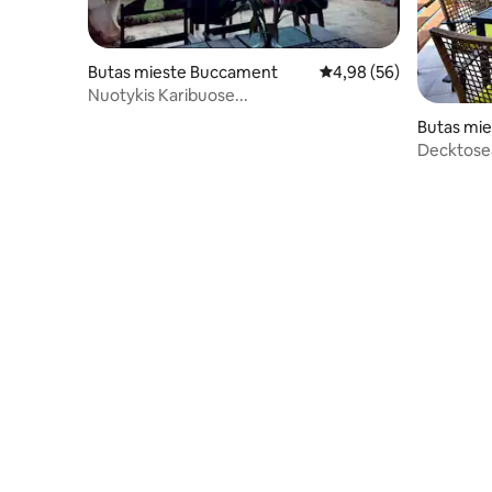
Butas mieste Buccament
Vidutinis įvertinimas: 4,
4,98 (56)
Nuotykis Karibuose...
Butas mie
Decktosea 
vandenyną
paplūdim