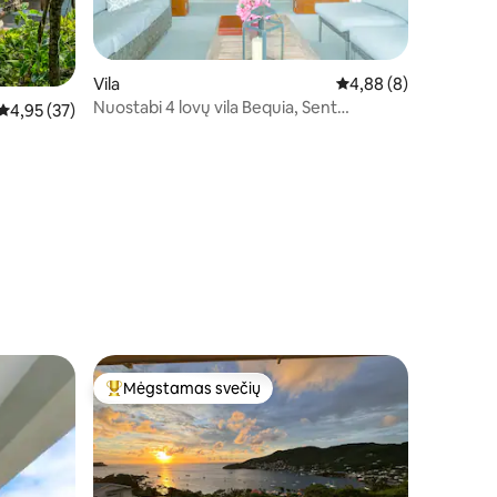
Vila
Vidutinis įvertinimas: 
4,88 (8)
Nuostabi 4 lovų vila Bequia, Sent
Vidutinis įvertinimas: 4,95 iš 5, atsiliepimų: 37
4,95 (37)
Vinsente.
Mėgstamas svečių
Svečių mėgstamiausias