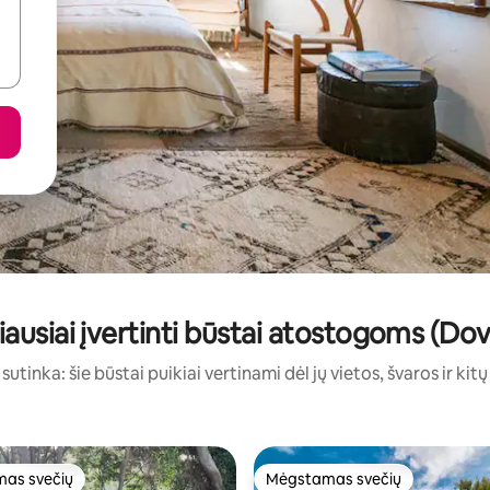
iausiai įvertinti būstai atostogoms (Dov
sutinka: šie būstai puikiai vertinami dėl jų vietos, švaros ir kit
as svečių
Mėgstamas svečių
as svečių
Mėgstamas svečių