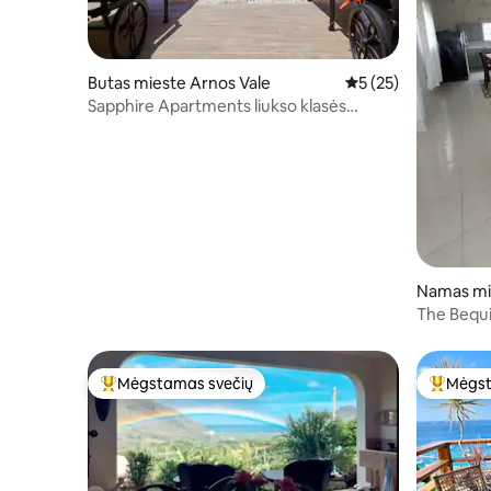
Butas mieste Arnos Vale
Vidutinis įvertinimas
5 (25)
Sapphire Apartments liukso klasės
kambarys su dvigule lova.
Namas mi
The Bequi
miegamųjų
Mėgstamas svečių
Mėgst
Svečių mėgstamiausias
Svečių 