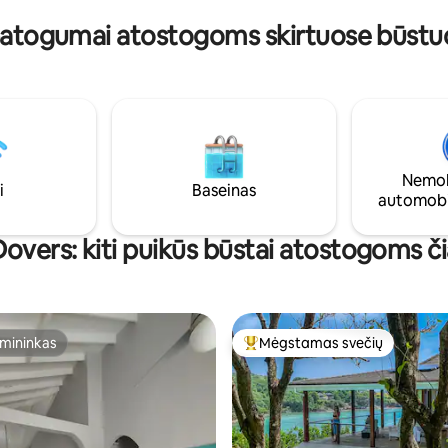
centro, restorano juostos ir pa
nueisite iki barų ir restoranų.
patogumai atostogoms skirtuose būstu
restoranai pasiekiami pėsčiomis
me įlankos rajone.
Nemok
i
Baseinas
automobi
overs: kiti puikūs būstai atostogoms č
mininkas
Mėgstamas svečių
mininkas
Svečių mėgstamiausias