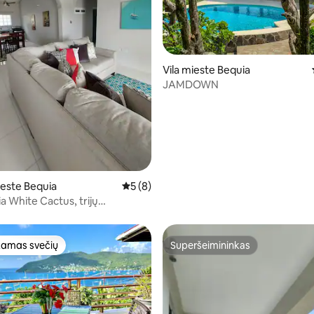
: 5 iš 5, atsiliepimų: 25
Vila mieste Bequia
JAMDOWN
este Bequia
Vidutinis įvertinimas: 5 iš 5, atsiliepimų: 8
5 (8)
a White Cactus, trijų
 viršutiniame aukšte
amas svečių
Superšeimininkas
mėgstamiausias
Superšeimininkas