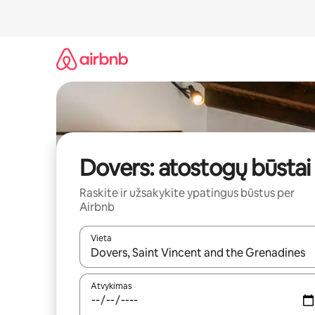
Pereiti
prie
turinio
Dovers: atostogų būstai
Raskite ir užsakykite ypatingus būstus per
Airbnb
Vieta
Kai pasirodys paieškos rezultatai, juos naršyti g
Atvykimas