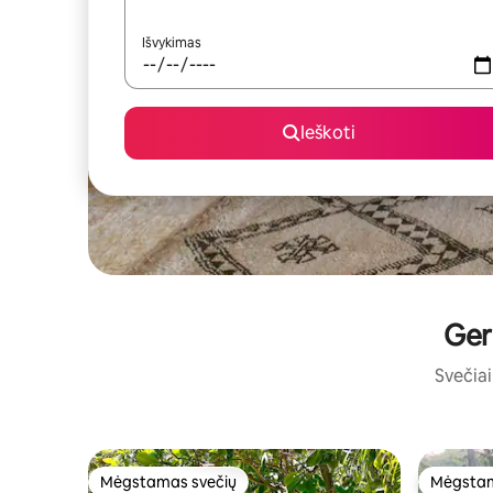
Išvykimas
Ieškoti
Ger
Svečiai 
Mėgstamas svečių
Mėgstam
Mėgstamas svečių
Mėgstam