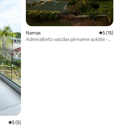
Namas
Vidutinis įvertinima
5 (15)
Admiraliteto vaizdas pirmame aukšte -
Bequia
Vidutinis įvertinimas: 5 iš 5, atsiliepimų: 5
5 (5)