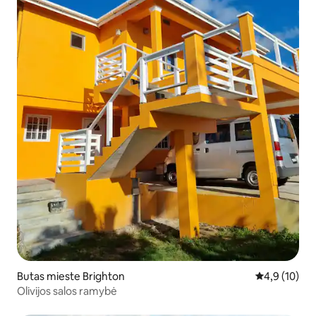
Butas mieste Brighton
Vidutinis įver
4,9 (10)
Olivijos salos ramybė