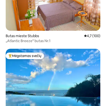
Butas mieste Stubbs
Vidutinis įvert
4,7 (100)
„Atlantic Breeze“ butas Nr.1
Mėgstamas svečių
Svečių mėgstamiausias