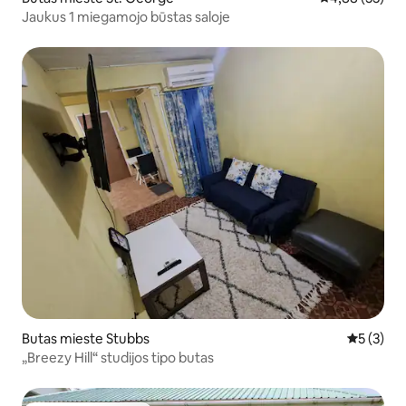
Jaukus 1 miegamojo būstas saloje
Butas mieste Stubbs
Vidutinis 
5 (3)
„Breezy Hill“ studijos tipo butas