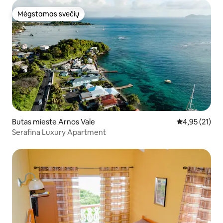
Mėgstamas svečių
Mėgstamas svečių
Butas mieste Arnos Vale
Vidutinis įvert
4,95 (21)
Serafina Luxury Apartment