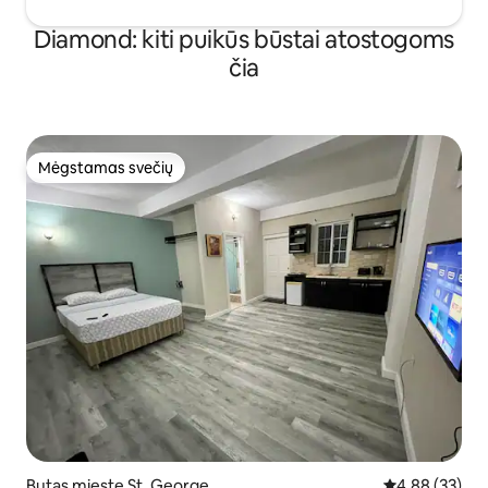
Diamond: kiti puikūs būstai atostogoms
čia
Mėgstamas svečių
Mėgstamas svečių
Butas mieste St. George
Vidutinis įvert
4,88 (33)