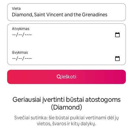
Vieta
Kai pasirodys paieškos rezultatai, juos naršyti galite naudodam
Atvykimas
Išvykimas
Ieškoti
Geriausiai įvertinti būstai atostogoms
(Diamond)
Svečiai sutinka: šie būstai puikiai vertinami dėl jų
vietos, švaros ir kitų dalykų.