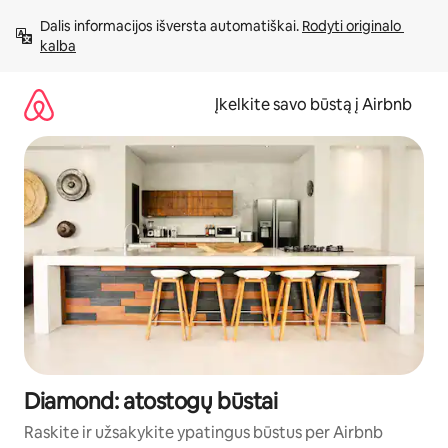
Pereiti
Dalis informacijos išversta automatiškai. 
Rodyti originalo 
prie
kalba
turinio
Įkelkite savo būstą į Airbnb
Diamond: atostogų būstai
Raskite ir užsakykite ypatingus būstus per Airbnb