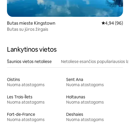
Butas mieste Kingstown
Vidutinis įvert
4,94 (96)
Butas su jūros žirgais
Lankytinos vietos
Šaunios vietos netoliese
Netoliese esančios populiariausios la
Oistins
Sent Ana
Nuoma atostogoms
Nuoma atostogoms
Les Trois-Îlets
Holtaunas
Nuoma atostogoms
Nuoma atostogoms
Fort-de-France
Deshaies
Nuoma atostogoms
Nuoma atostogoms