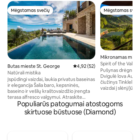
Mėgstamas svečių
Mėgstamas sveč
Mėgstamas svečių
Mėgstamas sveč
Mikronamas mies
t
Spirit of the Valle
Butas mieste St. George
Vidutinis įvertinimas: 4,92 iš 5, 
4,92 (52)
Pušynas drėgnųjų 
Natūrali mistika
Dvigulė lova Aukš
Įspūdingi vaizdai, laukia privatus baseinas
čiužinys Tinklelis nuo uodų Išskirtiniai
ir elegancija Šalia baro, kepsninės,
vaizdai į slėnį/jūr
baseino ir vešlių kraštovaizdžio įrengta
kaimiškas, švarus R
terasa alfresco valgymui. Atraskite
labai vėjuota Puiki
Populiarūs patogumai atostogoms
kviečiančią svetainę su šiuolaikiniais
paukščių stebėtoj
meno kūriniais, dviem miegamaisiais su
skirtuose būstuose (Diamond)
Žygis: Iš kotedžo g
atskirais vonios kambariais ir spintomis
Vermont Trail Kalv
bei pilnai įrengta virtuve su vyno
10 min.–1 val. Tab
aušintuvu ir kavos aparatu. Būkite
1 val. 3️⃣ Tvenkinių
aktyvūs mūsų sporto salėje su bėgimo
(2 val.) Pavara: Puiki vieta nardyti su
takeliu, treniruokliu ir svarmenimis. Vos