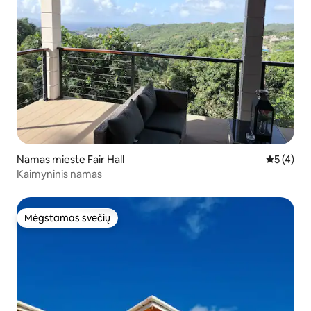
Namas mieste Fair Hall
Vidutinis 
5 (4)
Kaimyninis namas
Mėgstamas svečių
Mėgstamas svečių