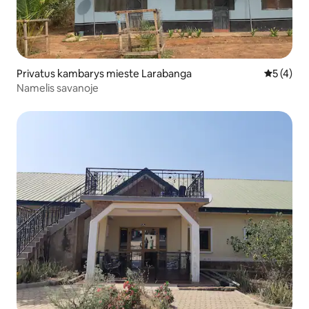
Privatus kambarys mieste Larabanga
Vidutinis 
5 (4)
Namelis savanoje