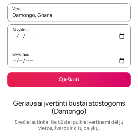
Vieta
Kai pasirodys paieškos rezultatai, juos naršyti galite naudodam
Atvykimas
Išvykimas
Ieškoti
Geriausiai įvertinti būstai atostogoms
(Damongo)
Svečiai sutinka: šie būstai puikiai vertinami dėl jų
vietos, švaros ir kitų dalykų.