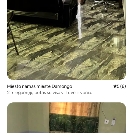
Miesto namas mieste Damongo
Vidutinis 
5 (6)
2 miegamųjų butas su visa virtuve ir vonia.