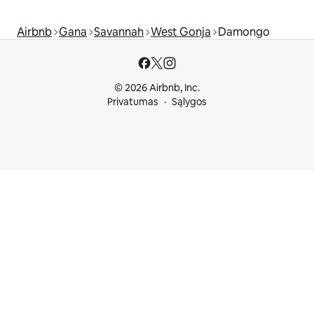
Airbnb
Gana
Savannah
West Gonja
Damongo
© 2026 Airbnb, Inc.
Privatumas
Sąlygos