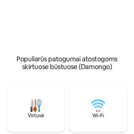
sakome MARABA (S
praleisite laiką.
Populiarūs patogumai atostogoms
skirtuose būstuose (Damongo)
Virtuvė
Wi-Fi