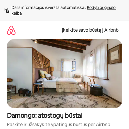
Pereiti
Dalis informacijos išversta automatiškai. 
Rodyti originalo 
prie
kalba
turinio
Įkelkite savo būstą į Airbnb
Damongo: atostogų būstai
Raskite ir užsakykite ypatingus būstus per Airbnb