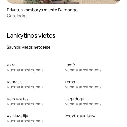
Privatus kambarys mieste Damongo
Gatelodge
Lankytinos vietos
Šaunios vietos netoliese
Akra
Lomė
Nuoma atostogoms
Nuoma atostogoms
Kumasis
Tema
Nuoma atostogoms
Nuoma atostogoms
Keip Kostas
Uagadugu
Nuoma atostogoms
Nuoma atostogoms
Asinį-Mafija
Rodyti daugiau
Nuoma atostogoms