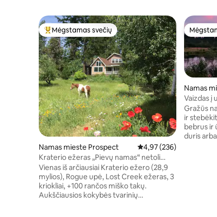
Mėgstamas svečių
Mėgstam
Svečių mėgstamiausias
Mėgstam
Namas mi
Vaizdas į 
kelias iki
Gražūs na
ir stebėkit
bebrus ir ūdras! Žvejok
duris arba
penkių mi
Namas mieste Prospect
Vidutinis įvertinimas: 4,9
4,97 (236)
gražiu 30 
Kraterio ežeras „Pievų namas“ netoli
kraterio 
pietinio įėjimo.
Vienas iš arčiausiai Kraterio ežero (28,9
„Klamoya 
mylios), Rogue upė, Lost Creek ežeras, 3
vakariene
kriokliai, +100 rančos miško takų.
Patekimas
Aukščiausios kokybės tvarinių
užtikrinta
patogumai; 2 aukštų, 2500 kv. pėdų,
įrangos s
visiškai renovuotas istorinis rančos