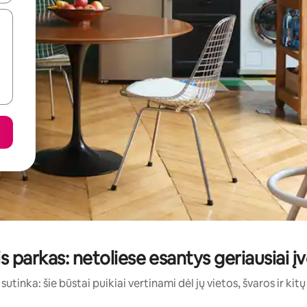
s parkas: netoliese esantys geriausiai 
sutinka: šie būstai puikiai vertinami dėl jų vietos, švaros ir kit