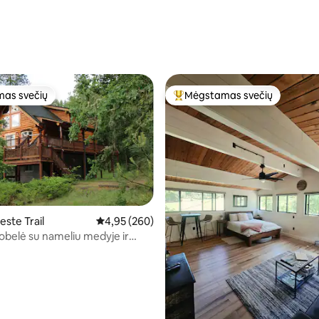
as svečių
Mėgstamas svečių
as svečių
Svečių mėgstamiausias
ste Trail
Vidutinis įvertinimas: 4,95 iš 5, atsiliepimų: 260
4,95 (260)
robelė su nameliu medyje ir
 Rogue upės