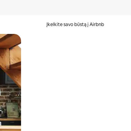
Įkelkite savo būstą į Airbnb
er ekraną.