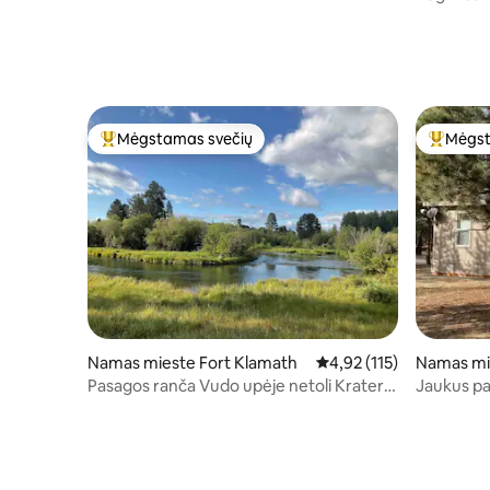
Mėgstamas svečių
Mėgst
Svečių mėgstamiausias
Svečių 
Namas mieste Fort Klamath
Vidutinis įvertinimas: 4,
4,92 (115)
Namas mie
Pasagos ranča Vudo upėje netoli Kraterio
Jaukus p
ežero