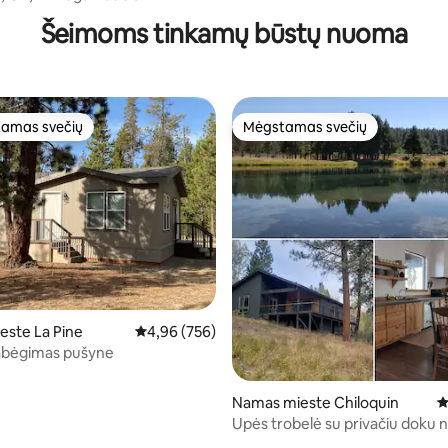
Šeimoms tinkamų būstų nuoma
amas svečių
Mėgstamas svečių
mėgstamiausias
Mėgstamas svečių
92 iš 5, atsiliepimų: 115
ste La Pine
Vidutinis įvertinimas: 4,96 iš 5, atsiliepimų: 756
4,96 (756)
abėgimas pušyne
Namas mieste Chiloquin
V
Upės trobelė su privačiu doku n
kraterio ežero