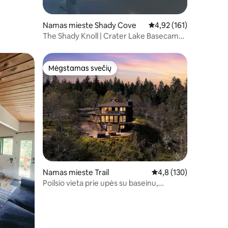
Namas mieste Shady Cove
Vidutinis įvertinimas: 4,
4,92 (161)
The Shady Knoll | Crater Lake Basecamp |
Kubilas
Mėgstamas svečių
Mėgstamas svečių
Namas mieste Trail
Vidutinis įvertinimas: 4
4,8 (130)
Poilsio vieta prie upės su baseinu,
sūkurine vonia ir vaizdu į kalnus