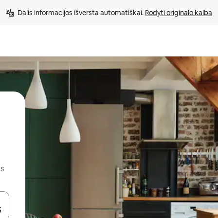
Dalis informacijos išversta automatiškai. 
Rodyti originalo kalba
us
alite naudodami rodykles aukštyn ir žemyn arba liesdami ir braukdami p