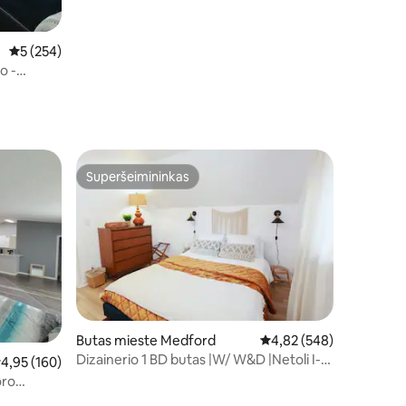
Vidutinis įvertinimas: 5 iš 5, atsiliepimų: 254
5 (254)
o -
Superšeimininkas
Superšeimininkas
Butas mieste Medford
Vidutinis įvertinimas: 4,
4,82 (548)
Dizainerio 1 BD butas |W/ W&D |Netoli I-5
idutinis įvertinimas: 4,95 iš 5, atsiliepimų: 160
4,95 (160)
ir DT
oro