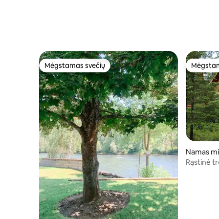
Mėgstamas svečių
Mėgstam
Mėgstamas svečių
Mėgstam
Namas mie
Rąstinė t
virve ant