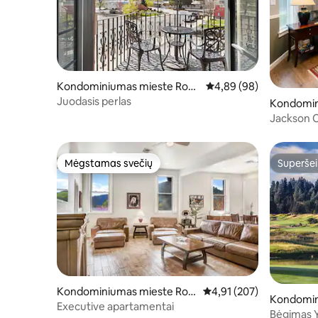
Kondominiumas mieste Rog
Vidutinis įvertinimas: 4,
4,89 (98)
ue River
Juodasis perlas
Kondomin
Jackson C
Mėgstamas svečių
Superšei
Mėgstamas svečių
Superšei
Kondominiumas mieste Rog
Vidutinis įvertinimas: 4,9
4,91 (207)
Kondomin
ue River
Executive apartamentai
h Falls
Bėgimas Y