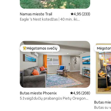
Namas mieste Trail
Vidutinis įvertinimas: 4,9
4,95 (233)
Eagle 's Nest kotedžas | 40 min. iki
Kraterio ežero
Mėgstamas svečių
Mėgstam
Svečių mėgstamiausias
Mėgstam
Butas mieste Phoenix
Vidutinis įvertinimas: 4,9
4,95 (208)
5 žvaigždučių prabangūs Pietų Oregono
Butas mi
apartamentai
Butas su 