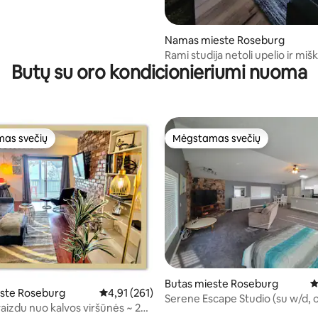
5 iš 5, atsiliepimų: 233
Namas mieste Roseburg
Rami studija netoli upelio ir mišk
Butų su oro kondicionieriumi nuoma
augintiniai
as svečių
Mėgstamas svečių
as svečių
Mėgstamas svečių
5 iš 5, atsiliepimų: 208
Butas mieste Roseburg
V
este Roseburg
Vidutinis įvertinimas: 4,91 iš 5, atsiliepimų: 261
4,91 (261)
Serene Escape Studio (su w/d, 
vaizdu nuo kalvos viršūnės ~ 2
kondicionieriumi, virtuve)