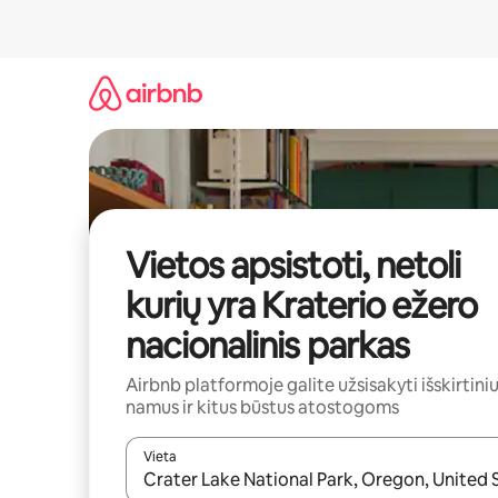
Pereiti
prie
turinio
Vietos apsistoti, netoli
kurių yra Kraterio ežero
nacionalinis parkas
Airbnb platformoje galite užsisakyti išskirtini
namus ir kitus būstus atostogoms
Vieta
Kai pasirodys paieškos rezultatai, juos naršyti g