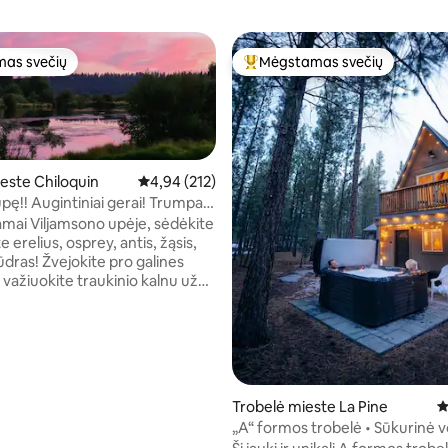
as svečių
Mėgstamas svečių
as svečių
Svečių mėgstamiausias
este Chiloquin
Vidutinis įvertinimas: 4,94 iš 5, atsiliepimų: 212
4,94 (212)
upę!! Augintiniai gerai! Trumpas
 Kraterio ežero!!
mai Viljamsono upėje, sėdėkite
e erelius, osprey, antis, žąsis,
ite pro galines
 važiuokite traukinio kalnu už
nučių kelio arba važiuokite
7 iš 5, atsiliepimų: 236
minučių kelio automobiliu iki
ežero. Išbandykite savo laimę
Casino“ ir mėgaukitės
 „Peak to Peak“ restorane.
 į prijungtą garažą, kad būtų
Trobelė mieste La Pine
V
s didesnis jūsų automobilio ar
„A“ formos trobelė • Sūkurinė v
augumas. Terasos zona su
Netoli Bendo • Kraterio ežeras