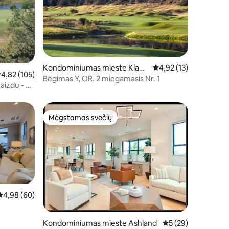
Kondominiumas mieste Klam
Vidutinis įvertinimas: 4
4,92 (13)
idutinis įvertinimas: 4,82 iš 5, atsiliepimų: 105
4,82 (105)
ath Falls
Bėgimas Y, OR, 2 miegamasis Nr. 1
aizdu - 3
Mėgstamas svečių
Mėgstamas svečių
Vidutinis įvertinimas: 4,98 iš 5, atsiliepimų: 60
4,98 (60)
Kondominiumas mieste Ashland
Vidutinis įvertinimas
5 (29)