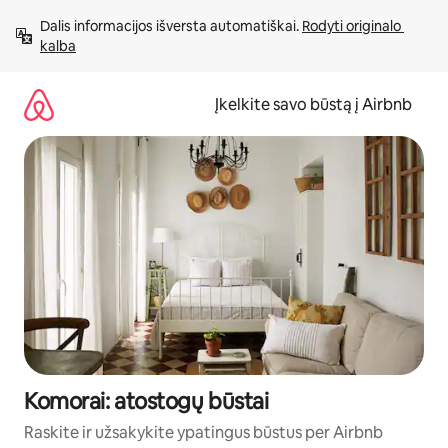
Pereiti
Dalis informacijos išversta automatiškai. 
Rodyti originalo 
prie
kalba
turinio
Įkelkite savo būstą į Airbnb
Komorai: atostogų būstai
Raskite ir užsakykite ypatingus būstus per Airbnb