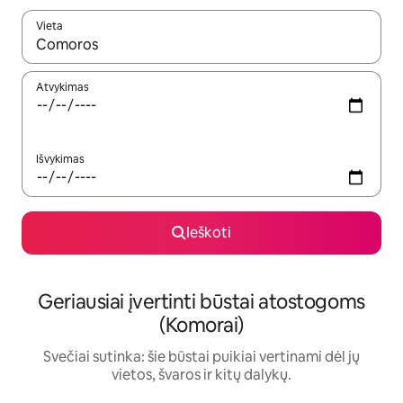
Vieta
Kai pasirodys paieškos rezultatai, juos naršyti galite naudodam
Atvykimas
Išvykimas
Ieškoti
Geriausiai įvertinti būstai atostogoms
(Komorai)
Svečiai sutinka: šie būstai puikiai vertinami dėl jų
vietos, švaros ir kitų dalykų.