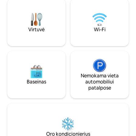
stroll back along 
atsipalaidavimą ir patogumą, o tai yra
lunar landscape.D
puiki vieta nepamirštamiems šeimos
admire the sunset
prisiminimams.
+SMS + talk time,
Virtuvė
Wi-Fi
Nemokama vieta
Baseinas
automobiliui
patalpose
Oro kondicionierius