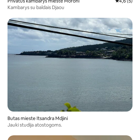
Privatus kambarys mieste Moroni
Vidutinis įv
4,6 (5)
Kambarys su baldais Djaou
Butas mieste Itsandra Mdjini
Jauki studija atostogoms.