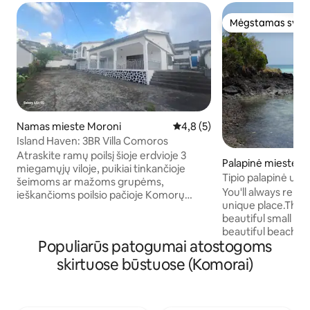
Mėgstamas sveč
Mėgstamas sveč
Namas mieste Moroni
Vidutinis įvertinimas: 4,8 iš 5,
4,8 (5)
Island Haven: 3BR Villa Comoros
Atraskite ramų poilsį šioje erdvioje 3
Palapinė mieste Mi
miegamųjų viloje, puikiai tinkančioje
Tipio palapinė už 
šeimoms ar mažoms grupėms,
vandenyno. Prope
You'll always reme
ieškančioms poilsio pačioje Komorų
unique place.The te
širdyje. Yra atviro plano dizainas su
beautiful small s
šviesia, erdvia svetaine, įrengta virtuve ir
beautiful beaches
jaukia valgomąja erdve. Kiekvienas
Populiarūs patogumai atostogoms
also swim right he
kambarys yra apgalvotai įrengtas, kad
Prophète or at the
būtų patogiau ir užtikrintų ramias naktis.
skirtuose būstuose (Komorai)
nearby. Walk to the
Ši rami vila, esanti vos už kelių minučių
or visit the Dos d
kelio nuo nepriekaištingų paplūdimių ir
Salé 30 mn away b
vietinių lankytinų vietų, sujungia