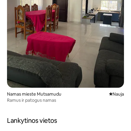
Namas mieste Mutsamudu
Nauja vieta
Nauja
Ramus ir patogus namas
Lankytinos vietos