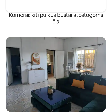
Komorai: kiti puikūs būstai atostogoms
čia