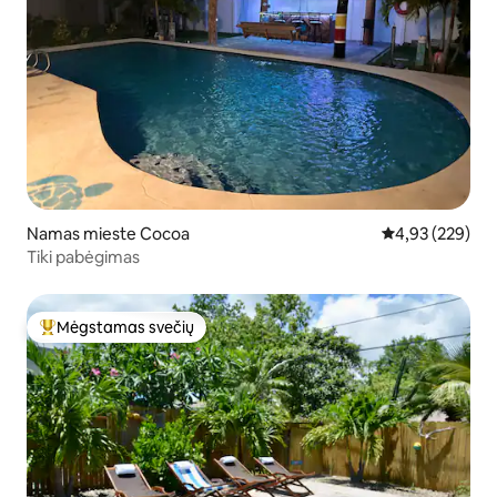
Namas mieste Cocoa
Vidutinis įverti
4,93 (229)
Tiki pabėgimas
Mėgstamas svečių
Svečių mėgstamiausias