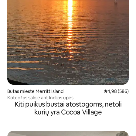
Butas mieste Merritt Island
Vidutinis įverti
4,98 (586)
Kotedžas saloje ant Indijos upės
Kiti puikūs būstai atostogoms, netoli
kurių yra Cocoa Village