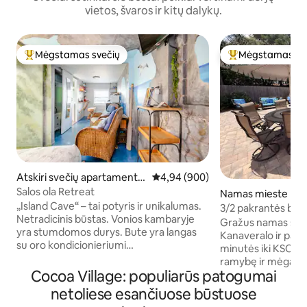
vietos, švaros ir kitų dalykų.
Mėgstamas svečių
Mėgstamas sv
Svečių mėgstamiausias
Svečių mėgstami
Atskiri svečių apartamentai
Vidutinis įvertinimas: 4,94 iš 5, a
4,94 (900)
mieste Merritt Island
Salos ola Retreat
Namas mieste Merr
„Island Cave“ – tai potyris ir unikalumas.
3/2 pakrantės base
Netradicinis būstas. Vonios kambaryje
uosto / paplūdimių
Gražus namas su b
yra stumdomos durys. Bute yra langas
Kanaveralo ir papl
su oro kondicionieriumi
minutės iki KSC ir Koko Bič
Nerekomenduojama vyresnio amžiaus
ramybę ir mėgaukit
žmonėms arba svečiams su negalia
Cocoa Village: populiarūs patogumai
atnaujintoje privač
nedidelė erdvė Didelė dvigulė lova
miegamaisiais ir 2 
netoliese esančiuose būstuose
Atskiras būstas dviejų aukštų namo gale,
yra naujai atnaujin