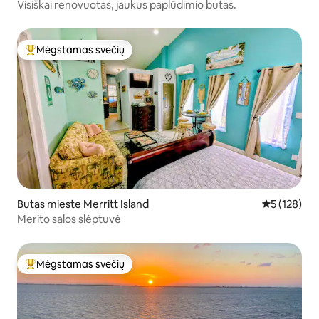
Visiškai renovuotas, jaukus paplūdimio butas.
Mėgstamas svečių
Svečių mėgstamiausias
Butas mieste Merritt Island
Vidutinis įve
5 (128)
Merito salos slėptuvė
Mėgstamas svečių
Svečių mėgstamiausias