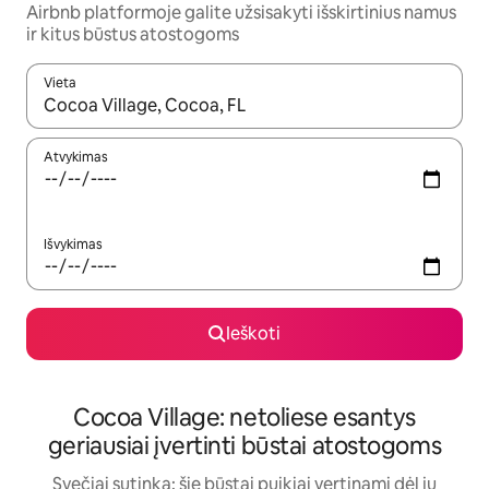
Airbnb platformoje galite užsisakyti išskirtinius namus
ir kitus būstus atostogoms
Vieta
Kai pasirodys paieškos rezultatai, juos naršyti galite naudodam
Atvykimas
Išvykimas
Ieškoti
Cocoa Village: netoliese esantys
geriausiai įvertinti būstai atostogoms
Svečiai sutinka: šie būstai puikiai vertinami dėl jų