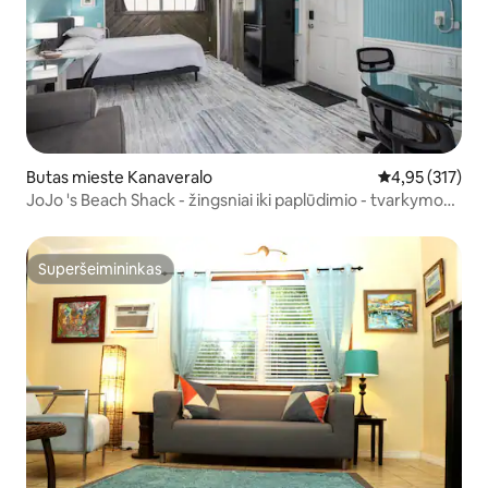
Butas mieste Kanaveralo
Vidutinis įverti
4,95 (317)
JoJo 's Beach Shack - žingsniai iki paplūdimio - tvarkymo
mokestis
Superšeimininkas
Superšeimininkas