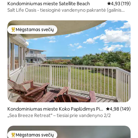
Kondominiumas mieste Satellite Beach
Vidutinis įverti
4,93 (119)
Salt Life Oasis - tiesioginė vandenyno pakrantė (galinis
blokas)
Mėgstamas svečių
Svečių mėgstamiausias
Kondominiumas mieste Koko Paplūdimys Pie
Vidutinis įverti
4,98 (149)
tų
„Sea Breeze Retreat“ – tiesiai prie vandenyno 2/2
Mėgstamas svečių
Svečių mėgstamiausias