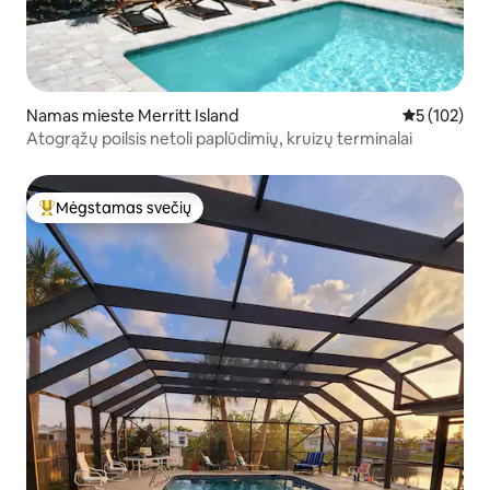
Namas mieste Merritt Island
Vidutinis įve
5 (102)
Atogrąžų poilsis netoli paplūdimių, kruizų terminalai
Mėgstamas svečių
Svečių mėgstamiausias