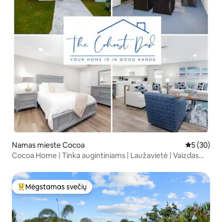
Namas mieste Cocoa
Vidutinis įv
5 (30)
Cocoa Home | Tinka augintiniams | Laužavietė | Vaizdas
nuo stogo
Mėgstamas svečių
Svečių mėgstamiausias