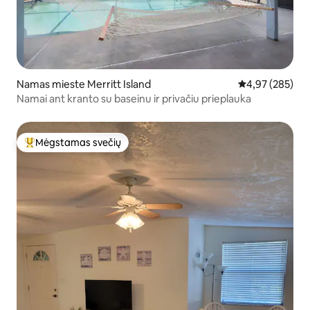
Namas mieste Merritt Island
Vidutinis įverti
4,97 (285)
Namai ant kranto su baseinu ir privačiu prieplauka
Mėgstamas svečių
Svečių mėgstamiausias