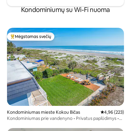
Kondominiumų su Wi-Fi nuoma
Mėgstamas svečių
Svečių mėgstamiausias
Kondominiumas mieste Kokou Bičas
Vidutinis įverti
4,96 (223)
Kondominiumas prie vandenyno • Privatus paplūdimys •
Vaizdas į raketas