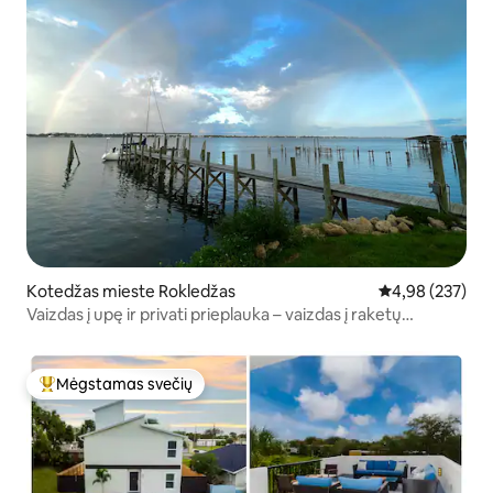
Kotedžas mieste Rokledžas
Vidutinis įverti
4,98 (237)
Vaizdas į upę ir privati prieplauka – vaizdas į raketų
paleidimą
Mėgstamas svečių
Svečių mėgstamiausias