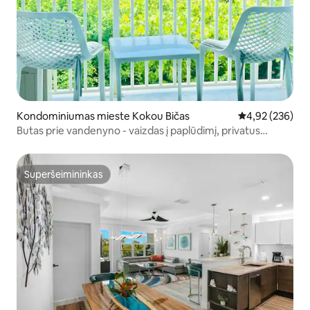
Kondominiumas mieste Kokou Bičas
Vidutinis įverti
4,92 (236)
Butas prie vandenyno - vaizdas į paplūdimį, privatus
balkonas
Superšeimininkas
Superšeimininkas