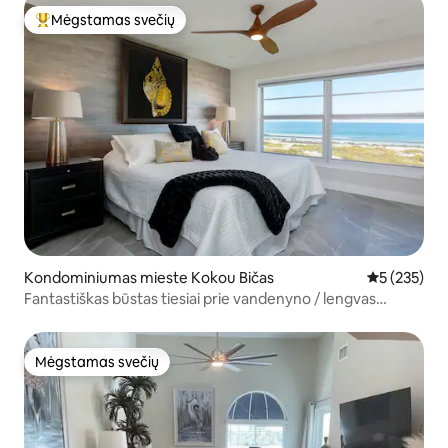
Mėgstamas svečių
Svečių mėgstamiausias
Kondominiumas mieste Kokou Bičas
Vidutinis įve
5 (235)
Fantastiškas būstas tiesiai prie vandenyno / lengvas
priėjimas prie paplūdimio ir baseino
Mėgstamas svečių
Mėgstamas svečių