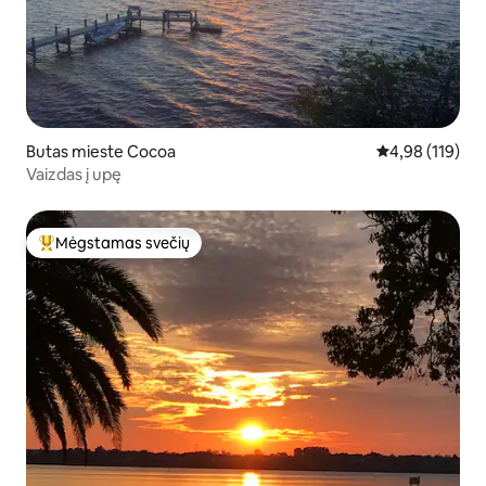
Butas mieste Cocoa
Vidutinis įverti
4,98 (119)
Vaizdas į upę
Mėgstamas svečių
Svečių mėgstamiausias