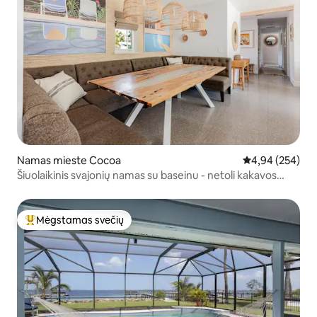
Namas mieste Cocoa
Vidutinis įverti
4,94 (254)
Šiuolaikinis svajonių namas su baseinu - netoli kakavos
kaimo
Mėgstamas svečių
Svečių mėgstamiausias