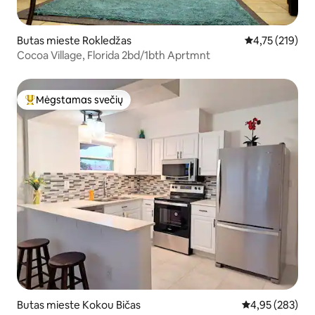
Butas mieste Rokledžas
Vidutinis įverti
4,75 (219)
Cocoa Village, Florida 2bd/1bth Aprtmnt
Mėgstamas svečių
Svečių mėgstamiausias
Butas mieste Kokou Bičas
Vidutinis įverti
4,95 (283)