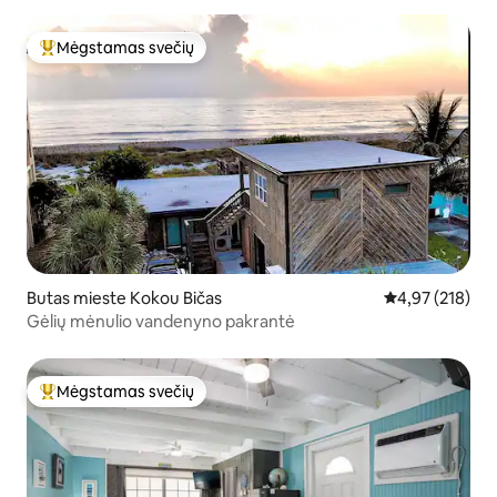
Mėgstamas svečių
Svečių mėgstamiausias
Butas mieste Kokou Bičas
Vidutinis įverti
4,97 (218)
Gėlių mėnulio vandenyno pakrantė
Mėgstamas svečių
Svečių mėgstamiausias