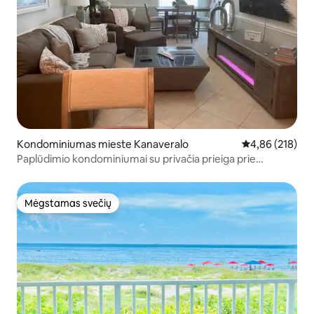
Kondominiumas mieste Kanaveralo
Vidutinis įverti
4,86 (218)
Paplūdimio kondominiumai su privačia prieiga prie
paplūdimio ir patogumais
Mėgstamas svečių
Mėgstamas svečių