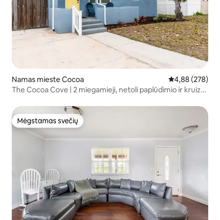
Namas mieste Cocoa
Vidutinis įverti
4,88 (278)
The Cocoa Cove | 2 miegamieji, netoli paplūdimio ir kruizų
uosto
Mėgstamas svečių
Mėgstamas svečių