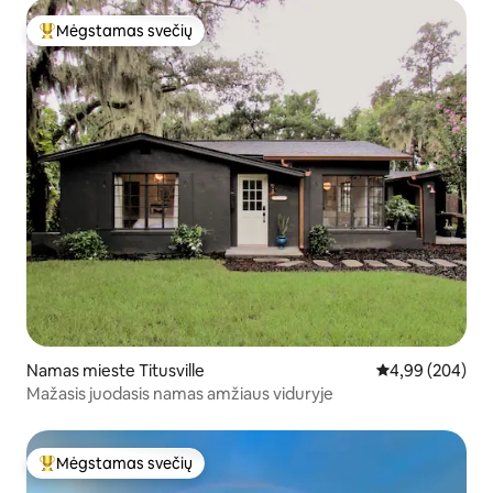
Mėgstamas svečių
Svečių mėgstamiausias
Namas mieste Titusville
Vidutinis įverti
4,99 (204)
Mažasis juodasis namas amžiaus viduryje
Mėgstamas svečių
Svečių mėgstamiausias