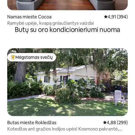
Namas mieste Cocoa
Vidutinis įverti
4,91 (394)
Ramybė upėje, kvapą gniaužiantys vaizdai
Butų su oro kondicionieriumi nuoma
Mėgstamas svečių
Svečių mėgstamiausias
Butas mieste Rokledžas
Vidutinis įverti
4,88 (299)
Kotedžas ant gražios Indijos upės! Kosmoso pakrantė,
Florida