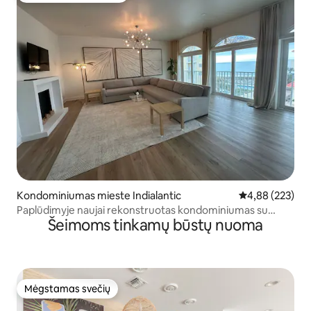
Kondominiumas mieste Indialantic
Vidutinis įverti
4,88 (223)
Paplūdimyje naujai rekonstruotas kondominiumas su
Šeimoms tinkamų būstų nuoma
baseinu.
Mėgstamas svečių
Mėgstamas svečių