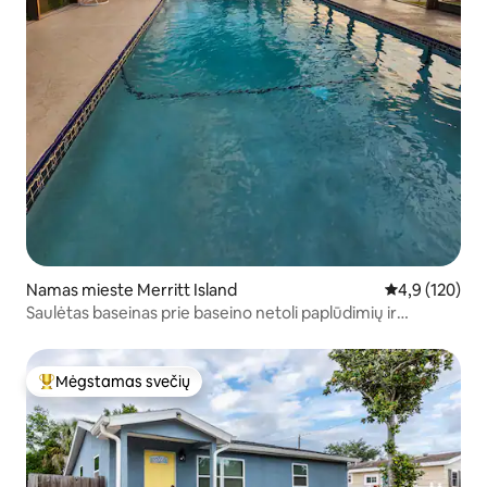
Namas mieste Merritt Island
Vidutinis įvert
4,9 (120)
Saulėtas baseinas prie baseino netoli paplūdimių ir
Disnėjaus
Mėgstamas svečių
Svečių mėgstamiausias