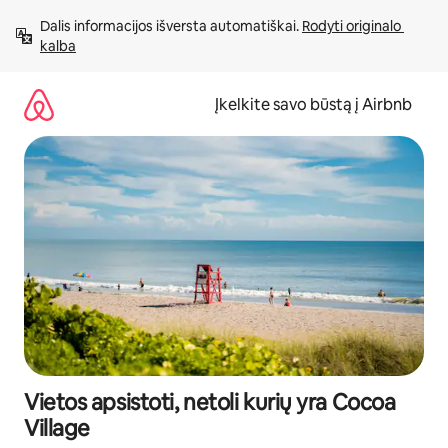
Pereiti
Dalis informacijos išversta automatiškai. 
Rodyti originalo 
prie
kalba
turinio
Įkelkite savo būstą į Airbnb
Vietos apsistoti, netoli kurių yra Cocoa
Village