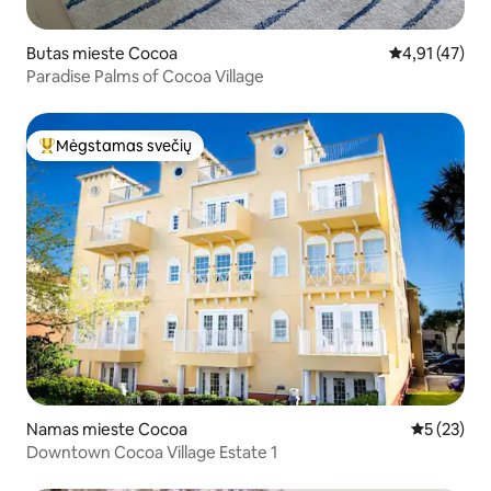
Butas mieste Cocoa
Vidutinis įvert
4,91 (47)
Paradise Palms of Cocoa Village
Mėgstamas svečių
Svečių mėgstamiausias
Namas mieste Cocoa
Vidutinis į
5 (23)
Downtown Cocoa Village Estate 1