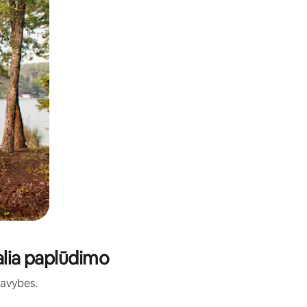
šalia paplūdimo
 savybes.