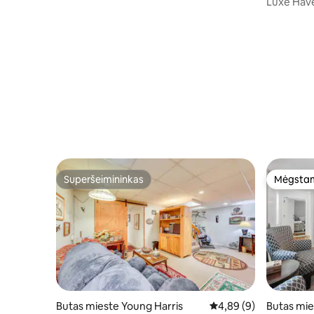
Luxe Hav
Superšeimininkas
Mėgstam
Superšeimininkas
Mėgstam
Butas mieste Young Harris
Vidutinis įvertinimas: 4
4,89 (9)
Butas mi