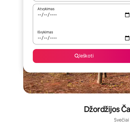
Atvykimas
Išvykimas
Ieškoti
Džordžijos Čat
Svečiai 