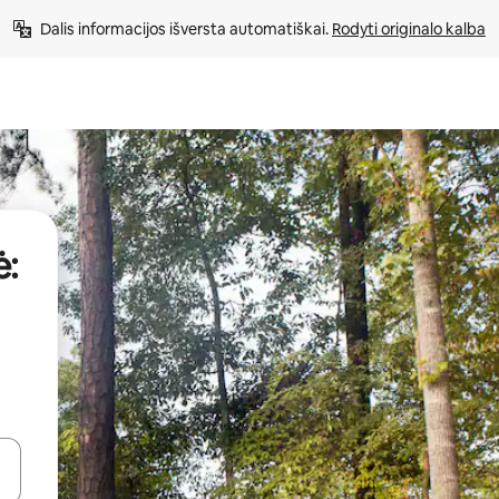
Dalis informacijos išversta automatiškai. 
Rodyti originalo kalba
ė:
alite naudodami rodykles aukštyn ir žemyn arba liesdami ir braukdami p