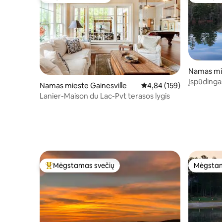
Mėgstamas svečių
Svečių 
Namas mi
Įspūdingas
Namas mieste Gainesville
Vidutinis įvertinimas: 4,8
4,84 (159)
kanojoje,
Lanier-Maison du Lac-Pvt terasos lygis
Mėgstamas svečių
Mėgstam
Svečių mėgstamiausias
Mėgstam