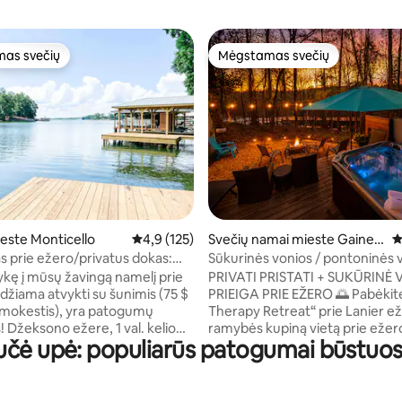
as svečių
Mėgstamas svečių
as svečių
Mėgstamas svečių
91 iš 5, atsiliepimų: 122
este Monticello
Vidutinis įvertinimas: 4,9 iš 5, atsiliepimų: 125
4,9 (125)
Svečių namai mieste Gaines
V
ville
 prie ežero/privatus dokas:
Sūkurinės vonios / pontoninės va
kotedžas
vandens motociklo nuoma, 2 a
ykę į mūsų žavingą namelį prie
PRIVATI PRISTATI + SUKŪRINĖ 
prieplauka
džiama atvykti su šunimis (75 $
PRIEIGA PRIE EŽERO 🌅 Pabėkite į „Lake
 mokestis), yra patogumų
Therapy Retreat“ prie Lanier e
 Džeksono ežere, 1 val. kelio
ramybės kupiną vietą prie ežero
učė upė: populiarūs patogumai būstuose
tos, mūsų kotedžas su privačiu
nuotykiams ir atsipalaidavimui.
baidarėmis - dviem
Mėgaukitės privačia prieplauka,
ir vienam vaikui) yra puiki
medžiais, baidarėmis, irklentėm
ipalaiduoti. Su nuotraukoms
žvejyba, maudynėmis, kepsnine