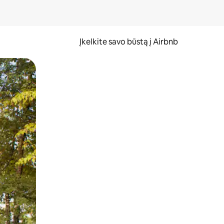
Įkelkite savo būstą į Airbnb
er ekraną.