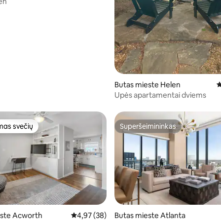
en
Butas mieste Helen
V
Upės apartamentai dviems
as svečių
Superšeimininkas
as svečių
Superšeimininkas
,89 iš 5, atsiliepimų: 9
este Acworth
Vidutinis įvertinimas: 4,97 iš 5, atsiliepimų: 38
4,97 (38)
Butas mieste Atlanta