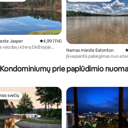
mėgstamiausias
Svečių mėgstamiausias
este Jasper
Vidutinis įvertinimas: 4,99 iš 5, atsiliepimų: 114
4,99 (114)
 vaizdas į ežerą Didžiojoje
4 iš 5, atsiliepimų: 159
Namas mieste Eatonton
V
 paplūdimyje, klube
Įkvepiantis pabėgimas nuo ežer
Kondominiumų prie paplūdimio nuom
as svečių
as svečių