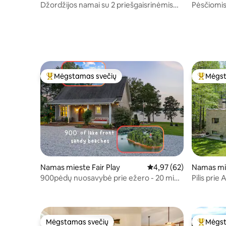
Džordžijos namai su 2 priešgaisrinėmis
Pėsčiomis 
duobėmis ir prieiga prie upelio!
Gyvenimas
Mėgstamas svečių
Mėgst
Svečių mėgstamiausias
Svečių 
Namas mieste Fair Play
Vidutinis įvertinimas: 4,
4,97 (62)
Namas mi
900pėdų nuosavybė prie ežero - 20 min.
Pilis prie
kelio nuo Klemsono
Mėgstamas svečių
Mėgst