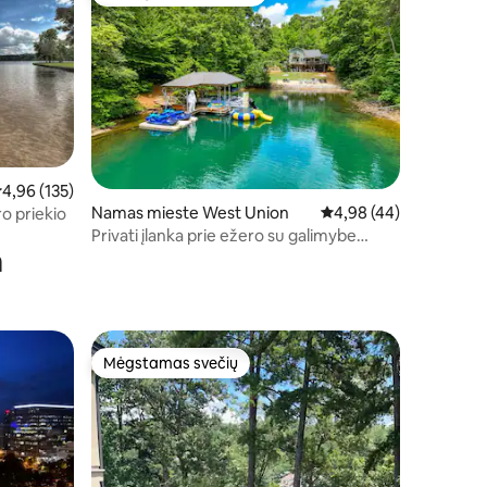
Svečių mėgstamiausias
idutinis įvertinimas: 4,96 iš 5, atsiliepimų: 135
4,96 (135)
Namas mieste West Union
Vidutinis įvertinimas: 4
4,98 (44)
o priekio
Privati įlanka prie ežero su galimybe
a
naudotis valtimi / vandens motociklu
Mėgstamas svečių
Mėgstamas svečių