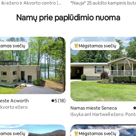
iki ežero ir Akvorto centro |
*Nauja* 25 aukšto kampinis but
 prie ežero D
Escape“
Namų prie paplūdimio nuoma
amas svečių
Mėgstamas svečių
mėgstamiausias
Svečių mėgstamiausias
97 iš 5, atsiliepimų: 62
este Acworth
Vidutinis įvertinimas: 5 iš 5, atsiliepimų: 18
5 (18)
 Akvorto ežero
Namas mieste Seneca
V
Išvyka ant Hartwell ežero: Pon
Rental, Clemson
amas svečių
Mėgstamas svečių