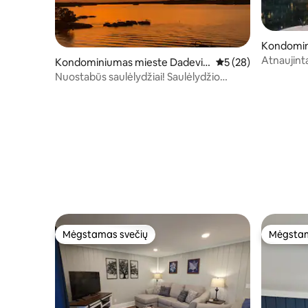
Kondomin
m
Atnaujint
Kondominiumas mieste Dadevill
Vidutinis įvertinimas
5 (28)
Townhous
e
Nuostabūs saulėlydžiai! Saulėlydžio
perlas prie Martino ežero
Mėgstamas svečių
Mėgstam
Mėgstamas svečių
Mėgstam