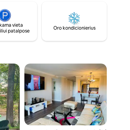
akmeninė terasa su laužaviete ir įėjimu į
ite prie
pirtį bei kūno rengybos kambarį
praeina
pagrindiniame aukšte. Teatro kambarys
 mažoms
pasiekiamas pateikus užklausą.
ama vieta
 ir
Oro kondicionierius
liui patalpose
Jokių