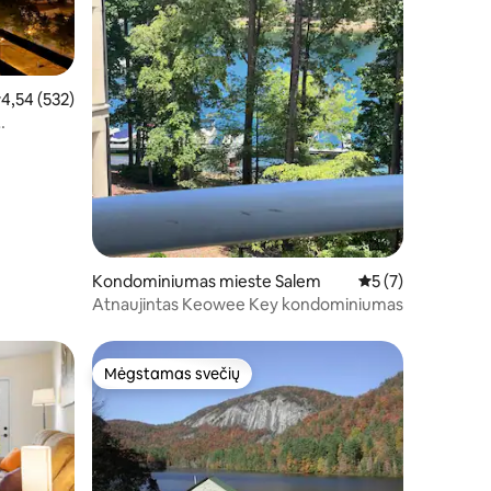
idutinis įvertinimas: 4,54 iš 5, atsiliepimų: 532
4,54 (532)
e!
Kondominiumas mieste Salem
Vidutinis įvertinim
5 (7)
Atnaujintas Keowee Key kondominiumas
Mėgstamas svečių
Mėgstamas svečių