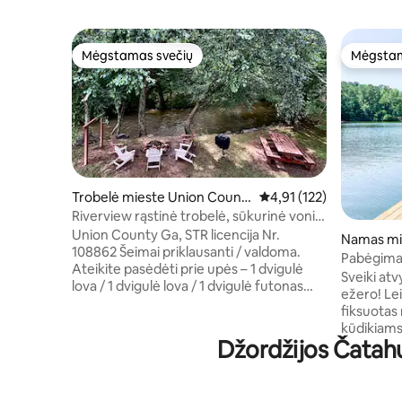
Mėgstamas svečių
Mėgstam
Mėgstamas svečių
Mėgstam
Trobelė mieste Union Count
Vidutinis įvertinimas: 4,
4,91 (122)
y
Riverview rąstinė trobelė, sūkurinė vonia,
vamzdžiai, tinka šunims
Union County Ga, STR licencija Nr.
Namas mi
108862 Šeimai priklausanti / valdoma.
Pabėgimas
Ateikite pasėdėti prie upės – 1 dvigulė
Dogvudo 
Sveiki atv
lova / 1 dvigulė lova / 1 dvigulė futonas
ežero! Lei
(atviras loftas) ir 2 vonios kambariai.
fiksuotas
Rąstinis namelis prie Nottely upės.
kūdikiams!
Apsilankykite restoranuose, vyno
Džordžijos Čatah
nuo Atlan
gamyklose ir distiliavimo gamyklose.
doku (su 
Leiskitės į žygį iki gražių krioklių. Žvejokite
suaugusiems 
upėje, kurioje yra upėtakių, plaukiokite
vieta ats