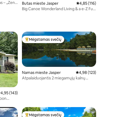
as – „Zen
Butas mieste Jasper
Vidutinis įvertinimas: 4,
4,85 (116)
Big Canoe Wonderland Living & a e-Z Fun
Getaway!
Mėgstamas svečių
Svečių mėgstamiausias
Namas mieste Jasper
Vidutinis įvertinimas: 4,
4,98 (123)
Atpalaiduojantis 2 miegamųjų kalnų
kondominiumas - vaizdas į krioklį
idutinis įvertinimas: 4,95 iš 5, atsiliepimų: 143
4,95 (143)
toon
Mėgstamas svečių