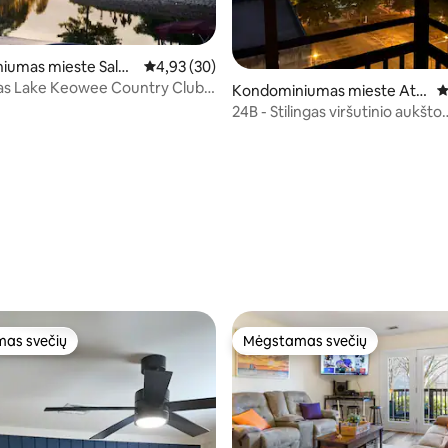
iumas mieste Sale
Vidutinis įvertinimas: 4,93 iš 5, atsiliepimų: 30
4,93 (30)
as Lake Keowee Country Club
: 5 iš 5, atsiliepimų: 28
Kondominiumas mieste Atla
V
e!
nta
24B - Stilingas viršutinio aukšto
kondominiumas Atlantos centr
as svečių
Mėgstamas svečių
as svečių
Mėgstamas svečių