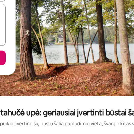
ahučė upė: geriausiai įvertinti būstai 
puikiai įvertino šių būstų šalia paplūdimio vietą, švarą ir kitas