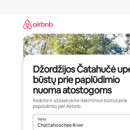
Pereiti
prie
turinio
Džordžijos Čatahučė up
būstų prie paplūdimio
nuoma atostogoms
Raskite ir užsisakykite išskirtinius būstus prie
paplūdimio per Airbnb
Vieta
Kai pasirodys paieškos rezultatai, juos naršyti g