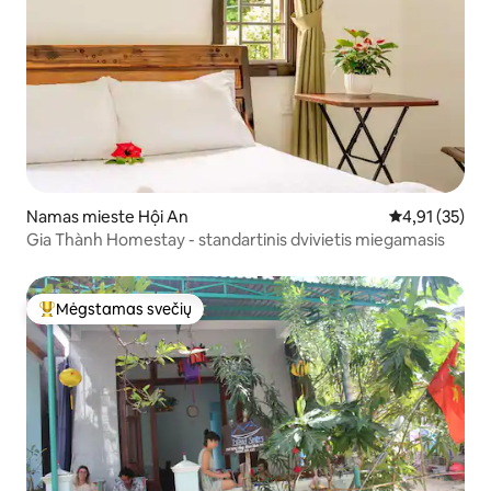
Namas mieste Hội An
Vidutinis įvert
4,91 (35)
Gia Thành Homestay - standartinis dvivietis miegamasis
Mėgstamas svečių
Svečių mėgstamiausias