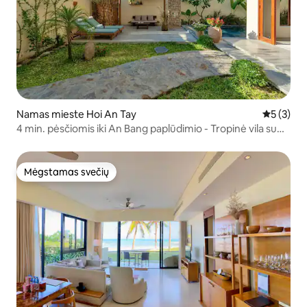
Namas mieste Hoi An Tay
Vidutinis 
5 (3)
4 min. pėsčiomis iki An Bang paplūdimio - Tropinė vila su
baseinu ir 3 miegamaisiais
Mėgstamas svečių
Mėgstamas svečių