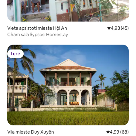
Vieta apsistoti mieste Hội An
Vidutinis įvert
4,93 (45)
Cham sala Šypsosi Homestay
Luxe
Luxe
Vila mieste Duy Xuyên
Vidutinis įvert
4,99 (68)