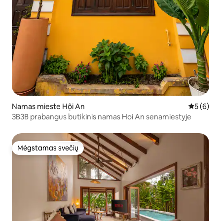
Namas mieste Hội An
Vidutinis 
5 (6)
3B3B prabangus butikinis namas Hoi An senamiestyje
Mėgstamas svečių
Mėgstamas svečių