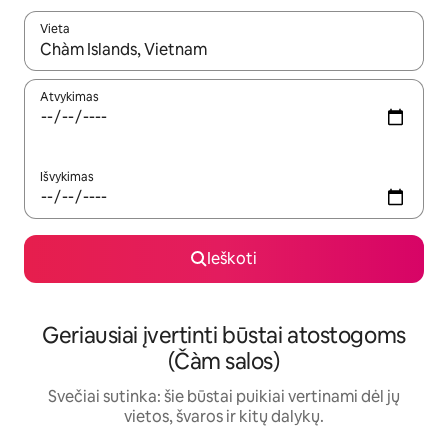
Vieta
Kai pasirodys paieškos rezultatai, juos naršyti galite naudodam
Atvykimas
Išvykimas
Ieškoti
Geriausiai įvertinti būstai atostogoms
(Čàm salos)
Svečiai sutinka: šie būstai puikiai vertinami dėl jų
vietos, švaros ir kitų dalykų.