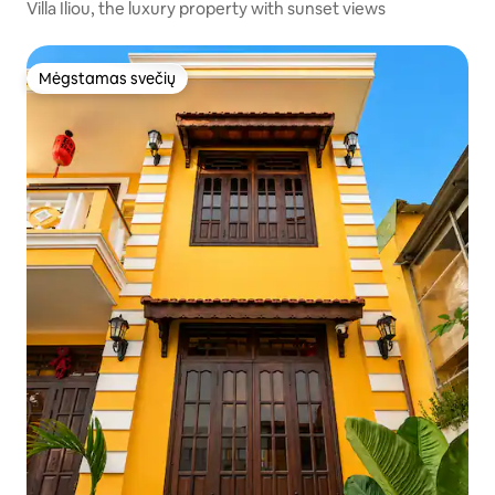
Villa Iliou, the luxury property with sunset views
Mėgstamas svečių
Mėgstamas svečių