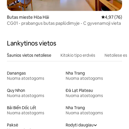
Butas mieste Hòa Hải
Vidutinis įvert
4,97 (76)
CG01 - prabangus butas paplūdimyje - C gyvenamoji vieta
Lankytinos vietos
Šaunios vietos netoliese
Kitokio tipo erdvės
Netoliese esa
Danangas
Nha Trang
Nuoma atostogoms
Nuoma atostogoms
Quy Nhon
Đà Lạt Plateau
Nuoma atostogoms
Nuoma atostogoms
Bải Biển Dốc Lết
Nha Trang
Nuoma atostogoms
Nuoma atostogoms
Paksė
Rodyti daugiau