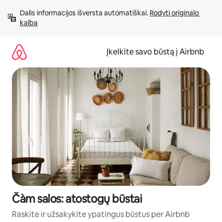
Pereiti
Dalis informacijos išversta automatiškai. 
Rodyti originalo 
prie
kalba
turinio
Įkelkite savo būstą į Airbnb
Čàm salos: atostogų būstai
Raskite ir užsakykite ypatingus būstus per Airbnb