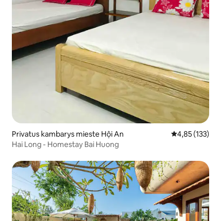
Privatus kambarys mieste Hội An
Vidutinis įverti
4,85 (133)
Hai Long - Homestay Bai Huong