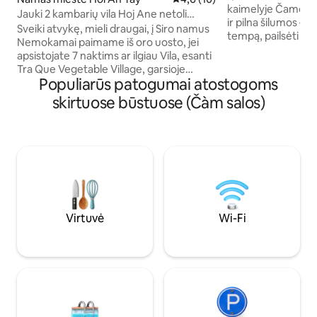
kaimelyje Čamo saloje. Paprasta
Jauki 2 kambarių vila Hoj Ane netoli
ir pilna šilumos — p
senamiesčio | An Bango paplūdimys
Sveiki atvykę, mieli draugai, į Siro namus
tempą, pailsėti ir 
Nemokamai paimame iš oro uosto, jei
Pabuskite nuo ban
apsistojate 7 naktims ar ilgiau Vila, esanti
kava verandoje ir s
Tra Que Vegetable Village, garsioje
plaukiančius žvejy
Populiarūs patogumai atostogoms
atvykimo vietoje, tarp Hoi An
yra jūsų — ramus, š
senamiesčio ir An Bang paplūdimio, turi 2
skirtuose būstuose (Čàm salos)
žingsnių nuo jūros. Atkreipkite dėmes
miegamuosius, 2 vonios kambarius,
Pagal vietinius tei
privatų baseiną, šašlykinę ir yra pilnai
turintiems Kinijos
įrengta. Esame įsipareigoję teikti
pasus, neleidžiama 
profesionalias paslaugas, užtikrinti švarią
Dėkojame už supratimą! - S
erdvę ir jaukumą, kad jaustumėtės kaip
bankomato.
namuose. Mūsų komanda visada
pasiekiama, kad jūsų viešnagė būtų
tobula. Konkrečiai, ribotą laiką galite
naudotis lengvatinėmis kainomis.
Virtuvė
Wi-Fi