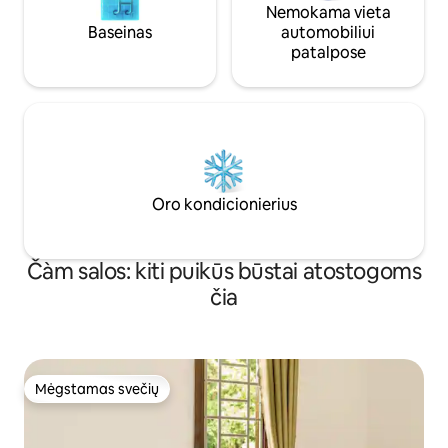
Nemokama vieta
Baseinas
automobiliui
patalpose
Oro kondicionierius
Čàm salos: kiti puikūs būstai atostogoms
čia
Mėgstamas svečių
Mėgstamas svečių