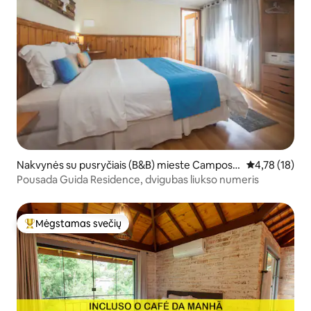
Nakvynės su pusryčiais (B&B) mieste Campos d
Vidutinis įvert
4,78 (18)
o Jordão
Pousada Guida Residence, dvigubas liukso numeris
Mėgstamas svečių
Svečių mėgstamiausias