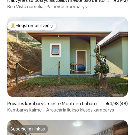
Nakvynės su pusryčiais (B&B) mieste São Bento d
Vidutinis į
5 (42)
o Sapucaí
Boa Vista nameliai, Paineiros kambarys
Mėgstamas svečių
Svečių mėgstamiausias
Privatus kambarys mieste Monteiro Lobato
Vidutinis įvert
4,98 (48)
Kambarys kaime – Araucária liukso klasės kambarys
Superšeimininkas
Superšeimininkas