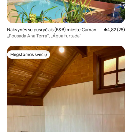
Nakvynės su pusryčiais (B&B) mieste Camand
Vidutinis įvert
4,82 (28)
ucaia
„Pousada Ana Terra“, „Água furtada“
Mėgstamas svečių
Mėgstamas svečių