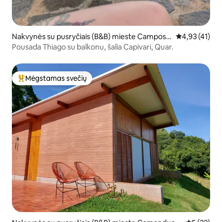
Nakvynės su pusryčiais (B&B) mieste Campos d
Vidutinis įvert
4,93 (41)
o Jordão
Pousada Thiago su balkonu, šalia Capivari, Quar.
Mėgstamas svečių
Svečių mėgstamiausias