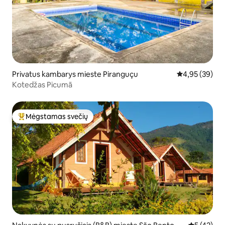
Privatus kambarys mieste Piranguçu
Vidutinis įvert
4,95 (39)
Kotedžas Picumã
Mėgstamas svečių
Svečių mėgstamiausias