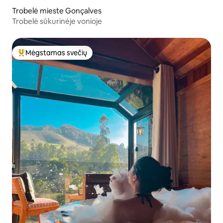
Trobelė mieste Gonçalves
Trobelė sūkurinėje vonioje
Mėgstamas svečių
Svečių mėgstamiausias