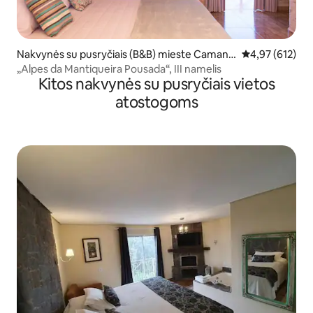
Nakvynės su pusryčiais (B&B) mieste Camand
Vidutinis įverti
4,97 (612)
ucaia
„Alpes da Mantiqueira Pousada“, III namelis
Kitos nakvynės su pusryčiais vietos
atostogoms