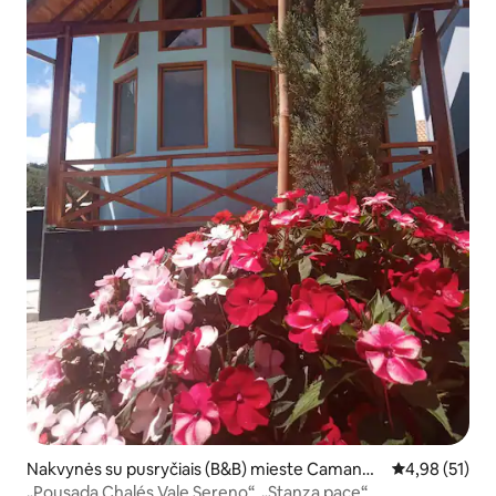
Nakvynės su pusryčiais (B&B) mieste Camandu
Vidutinis įvert
4,98 (51)
caia
„Pousada Chalés Vale Sereno“, „Stanza pace“