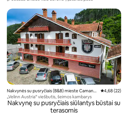
Nakvynės su pusryčiais (B&B) mieste Camand
Vidutinis įvert
4,68 (22)
ucaia
„Velinn Austria“ viešbutis, šeimos kambarys
Nakvynę su pusryčiais siūlantys būstai su
terasomis