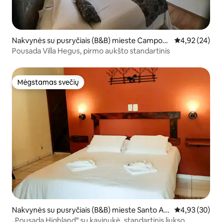
Nakvynės su pusryčiais (B&B) mieste Campos
Vidutinis įvert
4,92 (24)
do Jordão
Pousada Villa Hegus, pirmo aukšto standartinis
Mėgstamas svečių
Mėgstamas svečių
Nakvynės su pusryčiais (B&B) mieste Santo An
Vidutinis įvert
4,93 (30)
tônio do Pinhal
„Pousada Highland“ su kavinukė, standartinis liukso