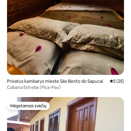
Privatus kambarys mieste São Bento do Sapucaí
Vidutinis į
5 (25)
Cabana Estrelas (Pica-Pau)
Mėgstamas svečių
Mėgstamas svečių