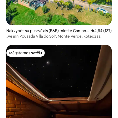
Nakvynės su pusryčiais (B&B) mieste Camand
Vidutinis įverti
4,64 (137)
ucaia
„Velinn Pousada Villa do Sol“, Monte Verde, kotedžas...
Mėgstamas svečių
Mėgstamas svečių