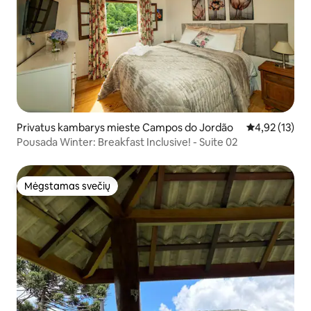
Privatus kambarys mieste Campos do Jordão
Vidutinis įvert
4,92 (13)
Pousada Winter: Breakfast Inclusive! - Suite 02
Mėgstamas svečių
Mėgstamas svečių