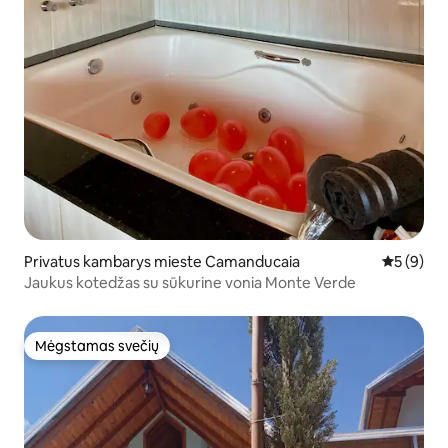
Privatus kambarys mieste Camanducaia
Vidutinis 
5 (9)
Jaukus kotedžas su sūkurine vonia Monte Verde
Mėgstamas svečių
Mėgstamas svečių