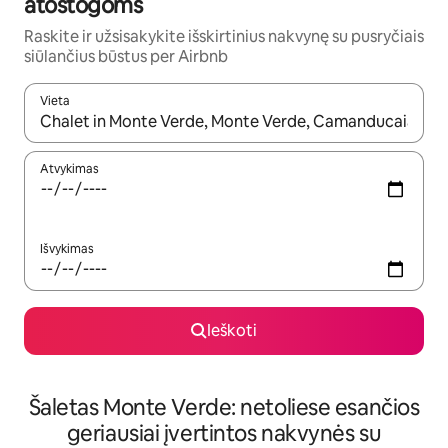
atostogoms
Raskite ir užsisakykite išskirtinius nakvynę su pusryčiais
siūlančius būstus per Airbnb
Vieta
Kai pasirodys paieškos rezultatai, juos naršyti galite naudodam
Atvykimas
Išvykimas
Ieškoti
Šaletas Monte Verde: netoliese esančios
geriausiai įvertintos nakvynės su