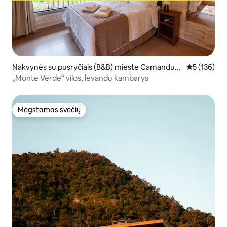
Nakvynės su pusryčiais (B&B) mieste Camanduc
Vidutinis įve
5 (136)
aia
„Monte Verde“ vilos, levandų kambarys
Mėgstamas svečių
Mėgstamas svečių