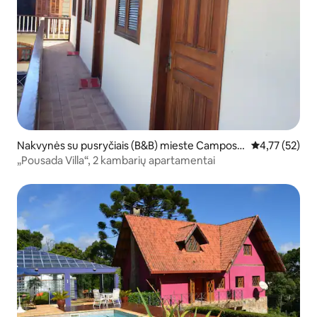
Nakvynės su pusryčiais (B&B) mieste Campos d
Vidutinis įvert
4,77 (52)
o Jordão
„Pousada Villa“, 2 kambarių apartamentai