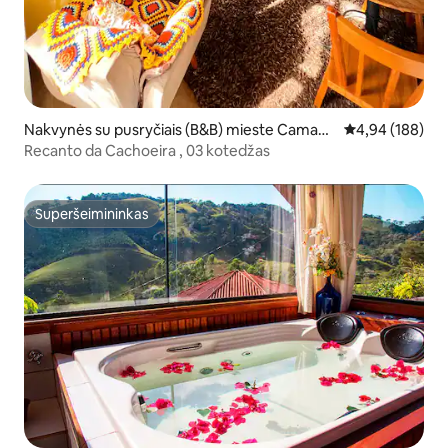
Nakvynės su pusryčiais (B&B) mieste Camand
Vidutinis įverti
4,94 (188)
ucaia
Recanto da Cachoeira , 03 kotedžas
Superšeimininkas
Superšeimininkas