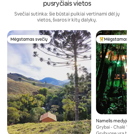
pusryčiais vietos
Svečiai sutinka: šie būstai puikiai vertinami dėl jų
vietos, švaros ir kitų dalykų.
Mėgstamas svečių
Mėgstamas sv
Mėgstamas svečių
Svečių mėgstami
Namelis medyje m
manducaia
Grybai - Chalé Wil
Grybuose yra tik po