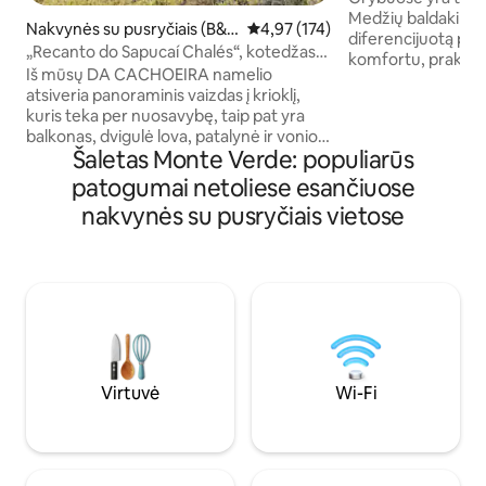
Medžių baldakime
Nakvynės su pusryčiais (B&
Vidutinis įvertinimas: 4,97 iš 5, a
4,97 (174)
diferencijuotą poil
B) mieste Sapucaí-Mirim
„Recanto do Sapucaí Chalés“, kotedžas
komfortu, praktišk
su vaizdu į...
Iš mūsų DA CACHOEIRA namelio
vaizdu į Serra da M
atsiveria panoraminis vaizdas į krioklį,
lova, Wi-Fi su švies
kuris teka per nuosavybę, taip pat yra
televizija, židinys, 
balkonas, dvigulė lova, patalynė ir vonios
(elektrinė viryklė s
Šaletas Monte Verde: populiarūs
rankšluosčiai, sūkurinė vonia, vonios
mikrobangų krosn
putos, chalatai, privatus vonios
patogumai netoliese esančiuose
krosnelė, mini baras
kambarys su maišytuvu, šildomas dušas,
IŠRYŠKINKITE vand
nakvynės su pusryčiais vietose
židinys su malkomis, stalas su dviem
vaizdu į Serra da 
kėdėmis, mini baras, mikrobangų
krosnelė ir mini virtuvė su indais. Mūsų
name taip pat yra belaidis internetas ir 43
colių išmanusis televizorius su prieiga
prie „Netflix“, „YouTube“ ir kt.
Automobilių stovėjimo aikštelė šalia
namų.
Virtuvė
Wi-Fi