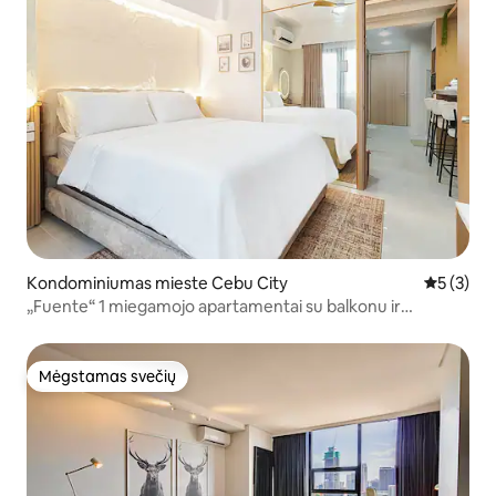
Kondominiumas mieste Cebu City
Vidutinis 
5 (3)
„Fuente“ 1 miegamojo apartamentai su balkonu ir
viešbučio kokybės lova
Mėgstamas svečių
Mėgstamas svečių