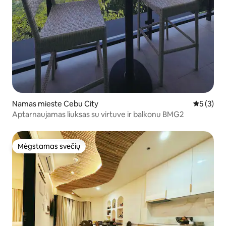
Namas mieste Cebu City
Vidutinis 
5 (3)
Aptarnaujamas liuksas su virtuve ir balkonu BMG2
Mėgstamas svečių
Mėgstamas svečių