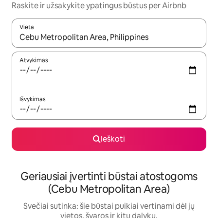
Raskite ir užsakykite ypatingus būstus per Airbnb
Vieta
Kai pasirodys paieškos rezultatai, juos naršyti galite naudodam
Atvykimas
Išvykimas
Ieškoti
Geriausiai įvertinti būstai atostogoms
(Cebu Metropolitan Area)
Svečiai sutinka: šie būstai puikiai vertinami dėl jų
vietos, švaros ir kitų dalykų.