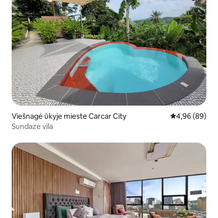
Viešnagė ūkyje mieste Carcar City
Vidutinis įvert
4,96 (89)
Sundaze vila