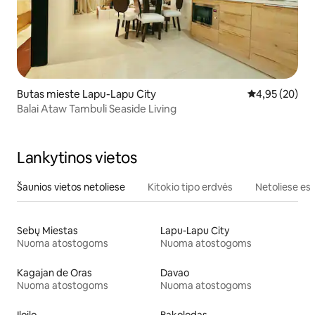
Butas mieste Lapu-Lapu City
Vidutinis įvert
4,95 (20)
Balai Ataw Tambuli Seaside Living
Lankytinos vietos
Šaunios vietos netoliese
Kitokio tipo erdvės
Netoliese esa
Sebų Miestas
Lapu-Lapu City
Nuoma atostogoms
Nuoma atostogoms
Kagajan de Oras
Davao
Nuoma atostogoms
Nuoma atostogoms