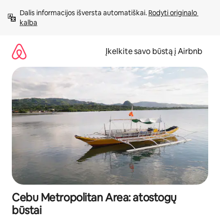
Pereiti
Dalis informacijos išversta automatiškai. 
Rodyti originalo 
prie
kalba
turinio
Įkelkite savo būstą į Airbnb
Cebu Metropolitan Area: atostogų
būstai