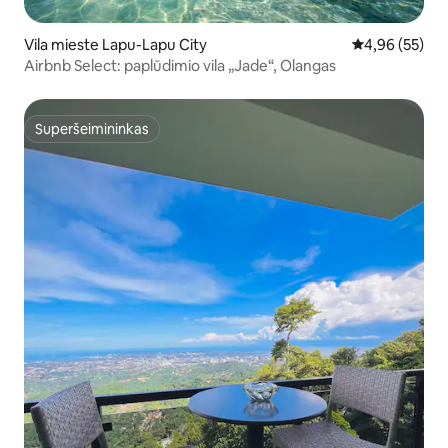
Vila mieste Lapu-Lapu City
Vidutinis įvert
4,96 (55)
Airbnb Select: paplūdimio vila „Jade“, Olangas
Superšeimininkas
Superšeimininkas