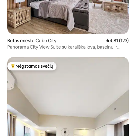
Butas mieste Cebu City
Vidutinis įverti
4,81 (123)
Panorama City View Suite su karališka lova, baseinu ir
sporto sale
Mėgstamas svečių
Svečių mėgstamiausias