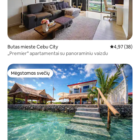
Butas mieste Cebu City
Vidutinis įvert
4,97 (38)
„Premier“ apartamentai su panoraminiu vaizdu
Mėgstamas svečių
Mėgstamas svečių