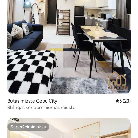
Butas mieste Cebu City
Vidutinis į
5 (23)
Stilingas kondominiumas mieste
Superšeimininkas
Superšeimininkas