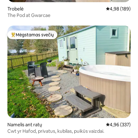
Trobelė
Vidutinis įverti
4,98 (189)
The Pod at Gwarcae
Mėgstamas svečių
Svečių mėgstamiausias
Namelis ant ratų
Vidutinis įverti
4,96 (337)
Cwt yr Hafod, privatus, kubilas, puikūs vaizdai.