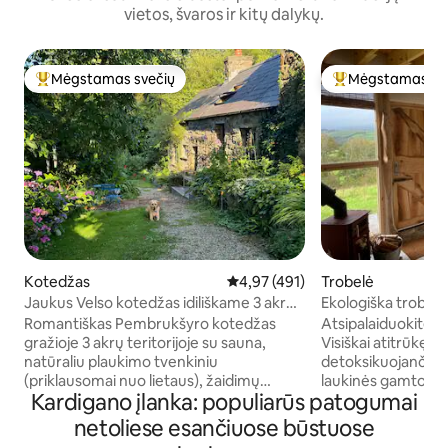
vietos, švaros ir kitų dalykų.
Mėgstamas svečių
Mėgstamas sv
Svečių mėgstamiausias
Svečių mėgstami
Kotedžas
Vidutinis įvertinimas: 4,97 iš 5, a
4,97 (491)
Trobelė
Jaukus Velso kotedžas idiliškame 3 akrų
Ekologiška trobelė
plote
ir su vaizdu į saulėl
Romantiškas Pembrukšyro kotedžas
Atsipalaiduokite ši
gražioje 3 akrų teritorijoje su sauna,
Visiškai atitrūkę n
natūraliu plaukimo tvenkiniu
detoksikuojančiam
(priklausomai nuo lietaus), žaidimų
laukinės gamtos pr
Kardigano įlanka: populiarūs patogumai
kambariu ir baidarėmis. Pasivaikščiojimai
pašalintumėte skai
ant durų slenksčio, netoliese yra
užmegztumėte ryš
netoliese esančiuose būstuose
stulbinantys paplūdimiai ir
mirštančių pelenų