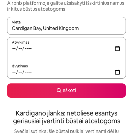
Airbnb platformoje galite užsisakyti išskirtinius namus
ir kitus būstus atostogoms
Vieta
Kai pasirodys paieškos rezultatai, juos naršyti galite naudodam
Atvykimas
Išvykimas
Ieškoti
Kardigano įlanka: netoliese esantys
geriausiai įvertinti būstai atostogoms
Svečiai sutinka: šie būstai puikiai vertinami dėl jų