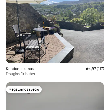
Kondominiumas
Vidutinis įverti
4,97 (117)
Douglas Fir butas
Mėgstamas svečių
Mėgstamas svečių