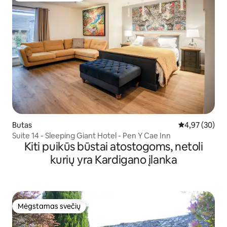
Butas
Vidutinis įvert
4,97 (30)
Suite 14 - Sleeping Giant Hotel - Pen Y Cae Inn
Kiti puikūs būstai atostogoms, netoli
kurių yra Kardigano įlanka
Mėgstamas svečių
Mėgstamas svečių