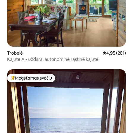
Trobelė
Vidutinis įverti
4,95 (281)
Kajutė A - uždara, autonominė rąstinė kajutė
Mėgstamas svečių
Svečių mėgstamiausias