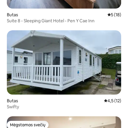
Butas
Vidutinis į
5 (18)
Suite 8 - Sleeping Giant Hotel - Pen Y Cae Inn
Butas
Vidutinis įve
4,5 (12)
Swifty
Mėgstamas svečių
Mėgstamas svečių