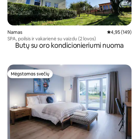
Namas
Vidutinis įverti
4,95 (149)
SPA, poilsis ir vakarienė su vaizdu (2 lovos)
Butų su oro kondicionieriumi nuoma
Mėgstamas svečių
Mėgstamas svečių