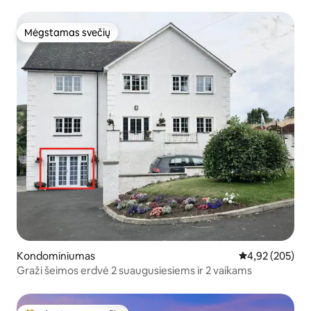
Mėgstamas svečių
Mėgstamas svečių
Kondominiumas
Vidutinis įverti
4,92 (205)
Graži šeimos erdvė 2 suaugusiesiems ir 2 vaikams