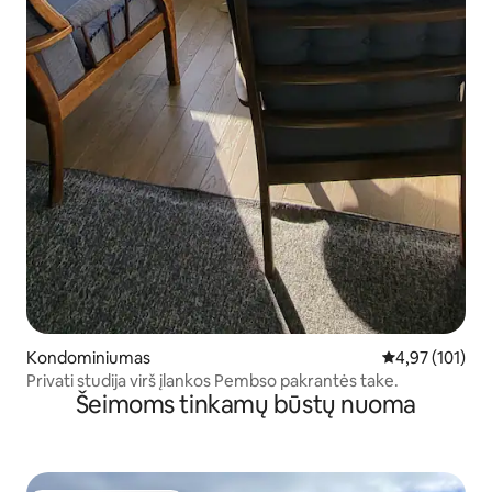
Kondominiumas
Vidutinis įverti
4,97 (101)
Privati studija virš įlankos Pembso pakrantės take.
Šeimoms tinkamų būstų nuoma