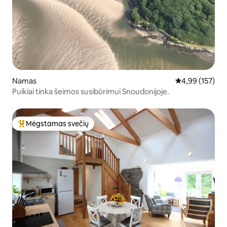
Namas
Vidutinis įverti
4,99 (157)
Puikiai tinka šeimos susibūrimui Snoudonijoje.
Mėgstamas svečių
Svečių mėgstamiausias