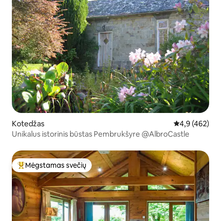
Kotedžas
Vidutinis įvert
4,9 (462)
Unikalus istorinis būstas Pembrukšyre @AlbroCastle
Mėgstamas svečių
Svečių mėgstamiausias