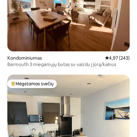
Kondominiumas
Vidutinis įverti
4,97 (243)
Barmouth 3 miegamųjų butas su vaizdu į jūrą/kalnus
Mėgstamas svečių
Svečių mėgstamiausias