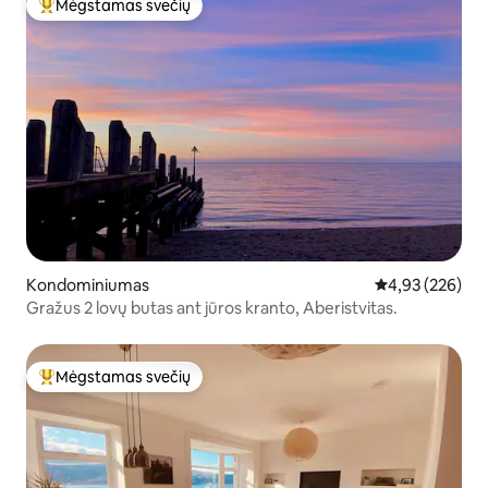
Mėgstamas svečių
Svečių mėgstamiausias
Kondominiumas
Vidutinis įverti
4,93 (226)
Gražus 2 lovų butas ant jūros kranto, Aberistvitas.
Mėgstamas svečių
Svečių mėgstamiausias