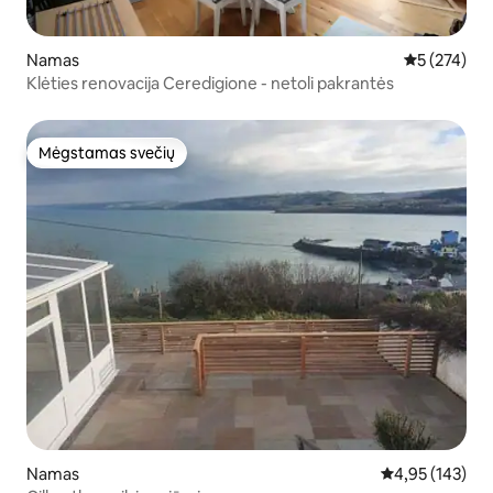
Namas
Vidutinis įve
5 (274)
Klėties renovacija Ceredigione - netoli pakrantės
Mėgstamas svečių
Mėgstamas svečių
Namas
Vidutinis įverti
4,95 (143)