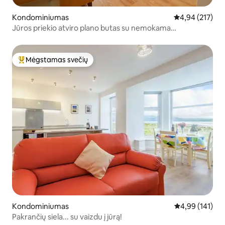
Kondominiumas
Vidutinis įverti
4,94 (217)
Jūros priekio atviro plano butas su nemokama
automobilių stovėjimo aikštele
Mėgstamas svečių
Svečių mėgstamiausias
Kondominiumas
Vidutinis įverti
4,99 (141)
Pakrančių siela... su vaizdu į jūrą!