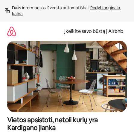
Pereiti
Dalis informacijos išversta automatiškai. 
Rodyti originalo 
prie
kalba
turinio
Įkelkite savo būstą į Airbnb
Vietos apsistoti, netoli kurių yra
Kardigano įlanka