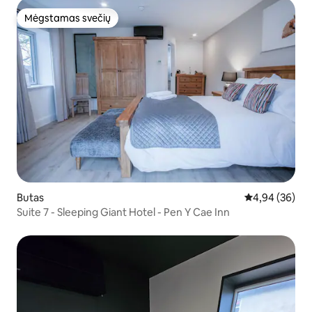
Mėgstamas svečių
Mėgstamas svečių
Butas
Vidutinis įvert
4,94 (36)
Suite 7 - Sleeping Giant Hotel - Pen Y Cae Inn