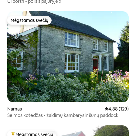
Cilborth - poilsis pajūryje x
Mėgstamas svečių
Mėgstamas svečių
Namas
Vidutinis įverti
4,88 (129)
Šeimos kotedžas - žaidimų kambarys ir šunų paddock
Mėgstamas svečių