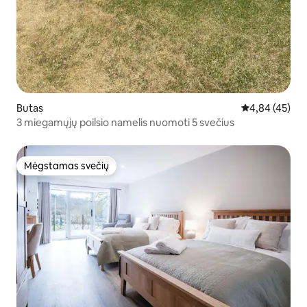
Butas
Vidutinis įvert
4,84 (45)
3 miegamųjų poilsio namelis nuomoti 5 svečius
Mėgstamas svečių
Mėgstamas svečių