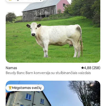
Svečių mėgstamiausias
Namas
Vidutinis įverti
4,88 (258)
Beudy Banc Barn konversija su stulbinančiais vaizdais
Mėgstamas svečių
Svečių mėgstamiausias