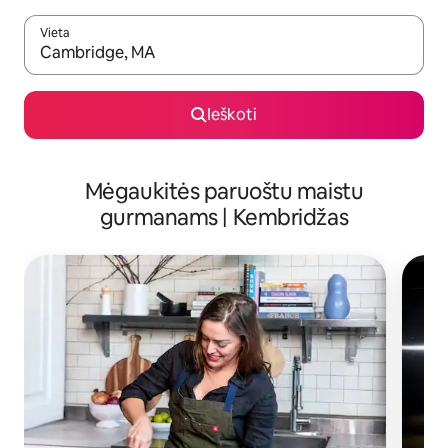
Vieta
Kai pasirodys paieškos rezultatai, juos naršyti galite naudodam
Ieškoti
Mėgaukitės paruoštu maistu
gurmanams | Kembridžas