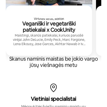
Virtuvės šefas, Boston
Veganiški ir vegetariški
patiekalai x CookUnity
Maistingi, skanūs patiekalai, kuriuos paruošė
virėjai John DeLucie, Emily Peck, Marc Forgione,
Lena Elkousy, Jose Garces, Akhtar Nawab ir Ivy
Stark. „CookUnity“ pristatys šviežią maistą iki
geri
jūsų durų.
Skanus naminis maistas be jokio vargo
jūsų viešnagės metu
Vietiniai specialistai
Mėgaukitės šviežiu naminiu maistu su