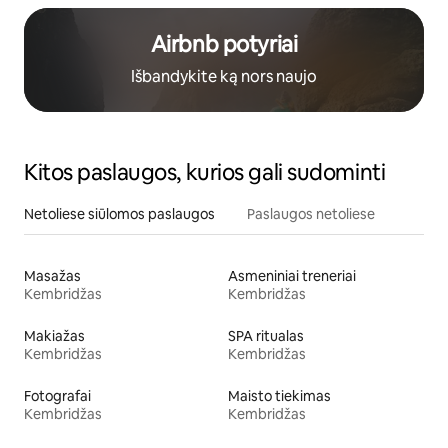
Airbnb potyriai
Išbandykite ką nors naujo
Kitos paslaugos, kurios gali sudominti
Netoliese siūlomos paslaugos
Paslaugos netoliese
Masažas
Asmeniniai treneriai
Kembridžas
Kembridžas
Makiažas
SPA ritualas
Kembridžas
Kembridžas
Fotografai
Maisto tiekimas
Kembridžas
Kembridžas