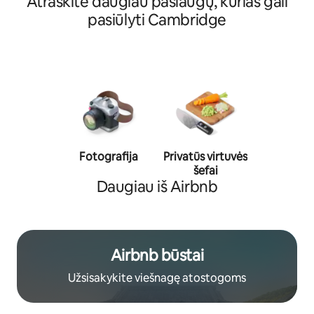
Atraskite daugiau paslaugų, kurias gali
pasiūlyti Cambridge
Fotografija
Privatūs virtuvės
Asmenin
šefai
trener
Daugiau iš Airbnb
Airbnb būstai
Užsisakykite viešnagę atostogoms