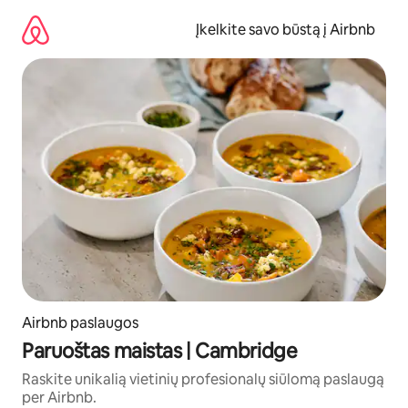
Pereiti
prie
Įkelkite savo būstą į Airbnb
turinio
Airbnb paslaugos
Paruoštas maistas | Cambridge
Raskite unikalią vietinių profesionalų siūlomą paslaugą
per Airbnb.