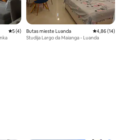
Vidutinis įvertinimas: 5 iš 5, atsiliepimų: 4
5 (4)
Butas mieste Luanda
Vidutinis įvertinimas: 4
4,86 (14)
anka
Studija Largo da Maianga - Luanda