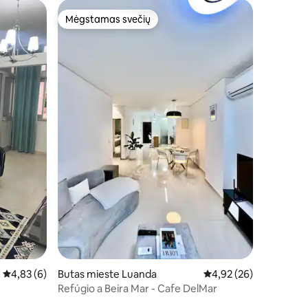
Mėgstamas svečių
Mėgstamas svečių
Vidutinis įvertinimas: 4,83 iš 5, atsiliepimų: 6
4,83 (6)
Butas mieste Luanda
Vidutinis įvertinimas: 4
4,92 (26)
Refúgio a Beira Mar - Cafe DelMar