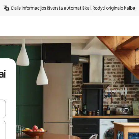
Dalis informacijos išversta automatiškai. 
Rodyti originalo kalba
ai
alite naudodami rodykles aukštyn ir žemyn arba liesdami ir braukdami p