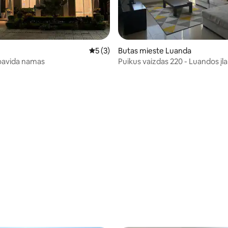
Vidutinis įvertinimas: 5 iš 5, atsiliepimų: 3
5 (3)
Butas mieste Luanda
Gražus boavida namas
Puikus vaizdas 220 - Luandos įl
,89 iš 5, atsiliepimų: 9