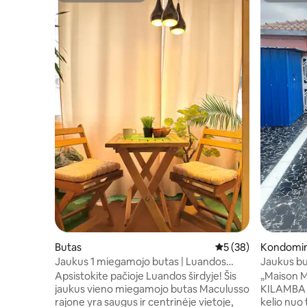
Butas
Vidutinis įvertinimas
5 (38)
Kondomi
Jaukus 1 miegamojo butas | Luandos
Jaukus but
širdis | Saugus ir centre
budintys 
Apsistokite pačioje Luandos širdyje! Šis
„Maison M
jaukus vieno miegamojo butas Maculusso
KILAMBA K
rajone yra saugus ir centrinėje vietoje,
kelio nuo ta