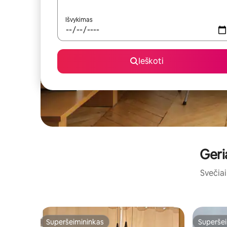
Išvykimas
Ieškoti
Geri
Svečiai 
Superšeimininkas
Superšei
Superšeimininkas
Superšei