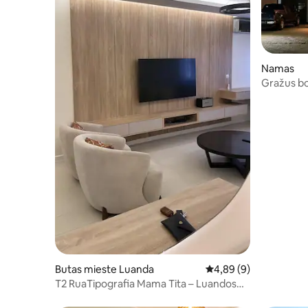
Namas
Butas mieste Luanda
Vidutinis įvertinimas: 4
4,89 (9)
T2 RuaTipografia Mama Tita – Luandos
centras