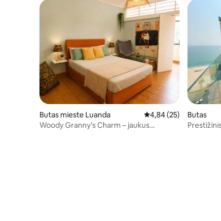
Butas mieste Luanda
Vidutinis įvertinimas: 4,
4,84 (25)
Butas
Woody Granny's Charm – jaukus
Prestižini
1 miegamojo butas 3 asmenims Zé Pirão
rajone