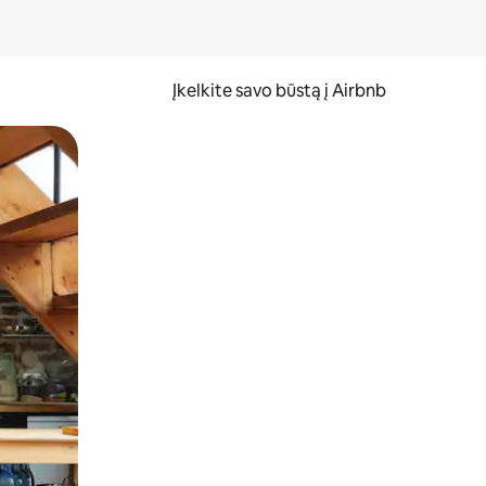
Įkelkite savo būstą į Airbnb
er ekraną.