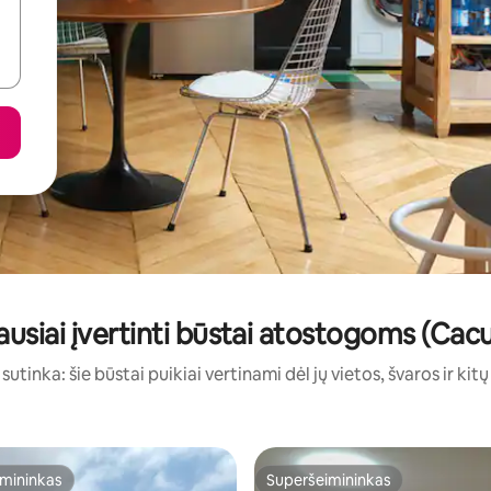
ausiai įvertinti būstai atostogoms (Cac
sutinka: šie būstai puikiai vertinami dėl jų vietos, švaros ir kit
mininkas
Superšeimininkas
mininkas
Superšeimininkas