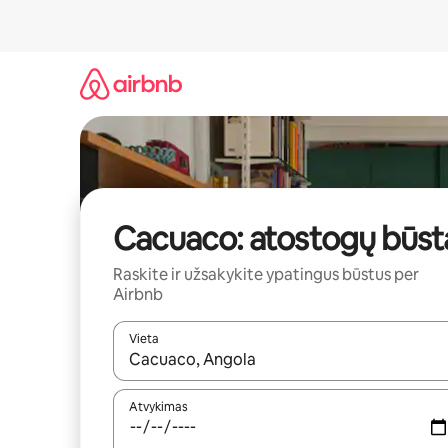
Pereiti
prie
turinio
Cacuaco: atostogų būst
Raskite ir užsakykite ypatingus būstus per
Airbnb
Vieta
Kai pasirodys paieškos rezultatai, juos naršyti g
Atvykimas