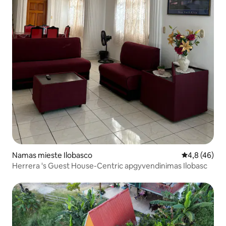
Namas mieste Ilobasco
Vidutinis įver
4,8 (46)
Herrera 's Guest House-Centric apgyvendinimas Ilobasc