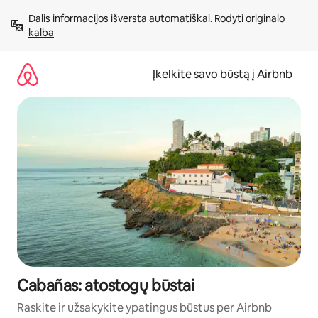
Pereiti
Dalis informacijos išversta automatiškai. 
Rodyti originalo 
prie
kalba
turinio
Įkelkite savo būstą į Airbnb
Cabañas: atostogų būstai
Raskite ir užsakykite ypatingus būstus per Airbnb