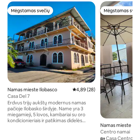
Mėgstamas svečių
Mėgstamas sveč
Mėgstamas svečių
Mėgstamas sveč
Namas mieste Ilobasco
Vidutinis įvertinimas: 4,89 iš 5, 
4,89 (28)
Casa Del 7
Erdvus trijų aukštų modernus namas
pačioje Ilobasko širdyje. Name yra 3
miegamieji, 5 lovos, kambariai su oro
kondicionieriais ir patikimas didelės
Namas mieste Ilo
spartos belaidis internetas, todėl jis
Centro namai
puikiai tinka šeimoms, nuotoliniu būdu
dirbantiems darbuotojams ir ilgalaikėms
🏡 Casa Centro – 