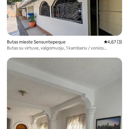
Butas mieste Sensuntepeque
Vidutinis įver
4,67 (3)
Butas su virtuve, valgomuoju, 1 kambariu / vonios
kambariu!