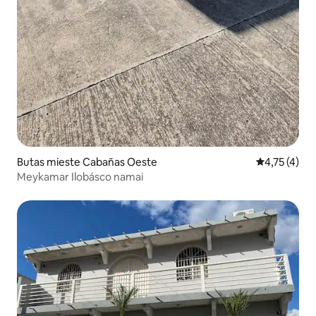
Butas mieste Cabañas Oeste
Vidutinis įve
4,75 (4)
Meykamar Ilobásco namai