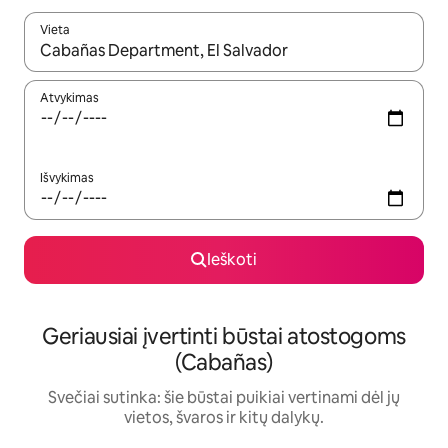
Vieta
Kai pasirodys paieškos rezultatai, juos naršyti galite naudodam
Atvykimas
Išvykimas
Ieškoti
Geriausiai įvertinti būstai atostogoms
(Cabañas)
Svečiai sutinka: šie būstai puikiai vertinami dėl jų
vietos, švaros ir kitų dalykų.