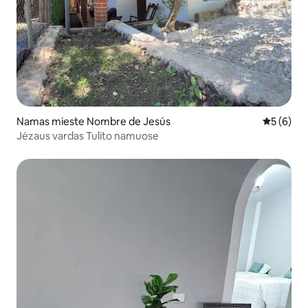
Namas mieste Nombre de Jesús
Vidutinis 
5 (6)
Jėzaus vardas Tulito namuose