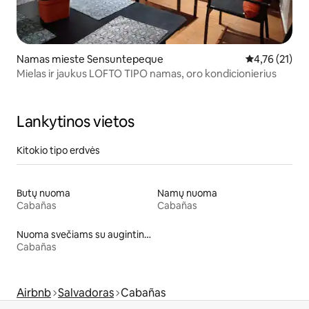
Namas mieste Sensuntepeque
Vidutinis įvert
4,76 (21)
Mielas ir jaukus LOFTO TIPO namas, oro kondicionierius
Lankytinos vietos
Kitokio tipo erdvės
Butų nuoma
Namų nuoma
Cabañas
Cabañas
Nuoma svečiams su augintiniais
Cabañas
Airbnb
Salvadoras
Cabañas