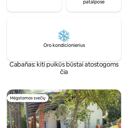
patalpose
Oro kondicionierius
Cabañas: kiti puikūs būstai atostogoms
čia
Mėgstamas svečių
Mėgstamas svečių