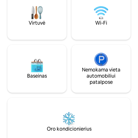
Nekantraujame jus 
sistema Virtuvė: mikrobangų krosnelė,
Atkreipkite dėmes
viryklė, indukcinė viryklė, indaplovė,
aukšte, todėl norint
šaldytuvas/šaldiklis, Nespresso kavos
užlipti keliais laipte
aparatas su nemokamomis kapsulėmis,
Virtuvė
Wi-Fi
vandens šildytuvas, skrudintuvas,
virtuvės reikmenys, stalo įrankiai,
lėkštės, akiniai. Vonios kambariai: plaukų
džiovintuvai, rankšluosčiai, skystas
muilas. Miegamieji: kabelinė televizija,
„Samsung Smart“
„40“televizorius(„Netflix“,
„Youtube“),aukštos kokybės patalynė,
Nemokama vieta
„Springbox“ komforto lovos. Esame
Baseinas
automobiliui
pasiruošę patenkinti ypatingus
patalpose
pageidavimus. Kai atvyksite adresu,
lauksiu jūsų prie pagrindinio įėjimo į
pastatą ir padėsiu su jūsų bagažu. Tada
paaiškinsiu svarbiausius dalykus apie
butą, jo aplinką ir miestą. Taip pat galiu
jums padėti parūpinti transportą iš oro
uosto ar traukinių stoties ir vykti į juos. Aš
visą parą dirbu, kai turiu svečių.
Oro kondicionierius
Viešnagės metu galite susisiekti su