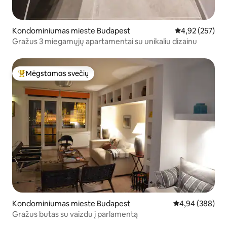
Kondominiumas mieste Budapest
Vidutinis įverti
4,92 (257)
Gražus 3 miegamųjų apartamentai su unikaliu dizainu
Mėgstamas svečių
Svečių mėgstamiausias
Kondominiumas mieste Budapest
Vidutinis įverti
4,94 (388)
Gražus butas su vaizdu į parlamentą