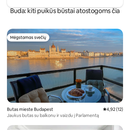
manimi telefonu, viber, WhatsApp,
Messenger,bet kuriuo metu. Butas yra
Buda: kiti puikūs būstai atostogoms čia
Budapešto istorinio centro bulvare,
netoli operos, Šv. Stepono bazilikos,
Vengrijos parlamento pastato, WestEnd
prekybos centro ir garsiųjų miesto
griuvėsių barų.
Mėgstamas svečių
Mėgstamas svečių
Butas mieste Budapest
Vidutinis įvert
4,92 (12)
Jaukus butas su balkonu ir vaizdu į Parlamentą