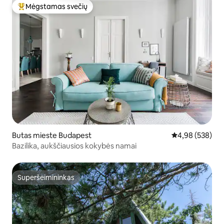
Mėgstamas svečių
Svečių mėgstamiausias
Butas mieste Budapest
Vidutinis įverti
4,98 (538)
Bazilika, aukščiausios kokybės namai
Superšeimininkas
Superšeimininkas