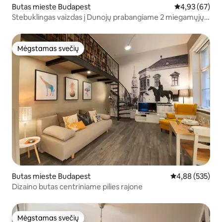
Butas mieste Budapest
Vidutinis įvert
4,93 (67)
Stebuklingas vaizdas į Dunojų prabangiame 2 miegamųjų
name
Mėgstamas svečių
Mėgstamas svečių
Butas mieste Budapest
Vidutinis įverti
4,88 (535)
Dizaino butas centriniame pilies rajone
Mėgstamas svečių