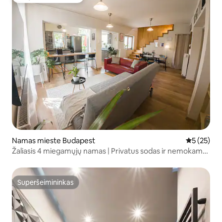
Mėgstamas svečių
Namas mieste Budapest
Vidutinis į
5 (25)
Žaliasis 4 miegamųjų namas | Privatus sodas ir nemokama
vieta pastatyti automobilį
Superšeimininkas
Superšeimininkas