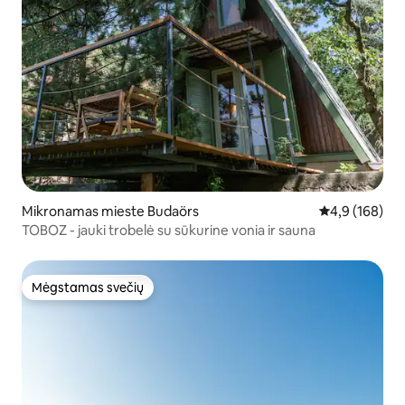
Mikronamas mieste Budaörs
Vidutinis įvert
4,9 (168)
TOBOZ - jauki trobelė su sūkurine vonia ir sauna
Mėgstamas svečių
Mėgstamas svečių