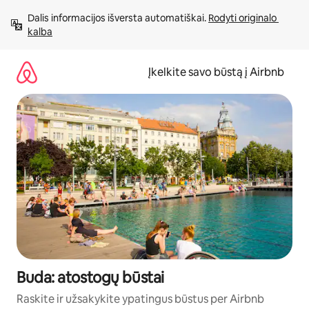
Pereiti
Dalis informacijos išversta automatiškai. 
Rodyti originalo 
prie
kalba
turinio
Įkelkite savo būstą į Airbnb
Buda: atostogų būstai
Raskite ir užsakykite ypatingus būstus per Airbnb