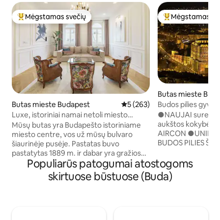
Mėgstamas svečių
Mėgstamas sv
Svečių mėgstamiausias
Svečių mėgstami
Butas mieste Bud
Budos pilies gyven
Butas mieste Budapest
Vidutinis įvertinimas: 5 iš 5, a
5 (263)
●NAUJAI suremont
Luxe, istoriniai namai netoli miesto
aukštos kokybės di
centro lankytinų vietų
Mūsų butas yra Budapešto istoriniame
AIRCON ●UNIKALI v
miesto centre, vos už mūsų bulvaro
BUDOS PILIES ŠIR
šiaurinėje pusėje. Pastatas buvo
bažnyčią ●NEMO
pastatytas 1889 m. ir dabar yra gražios
●75COLIŲ IŠMANI
Populiarūs patogumai atostogoms
būklės. Butas yra aukščiausios kokybės
●SKALBYKLĖ ●AU
kiekvienoje detalėje. Įranga: didelės
skirtuose būstuose (Buda)
30 metrų ●SAUGU
spartos Wi-Fi, Samsung Smart
pastatas klasikin
SUHD"65"tv (Netflix,Youtube), kabeliniai
●PILNAI ĮRENGTA 
HD kanalai, skalbimo mašina, džiovinimo
pasijusti tikru Bu
mašina, lygintuvas, džiovinimo lentyna.
PERVEŽIMAS IŠ I
Aukštos klasės oro kondicionavimo