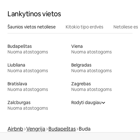
Lankytinos vietos
Šaunios vietos netoliese
Kitokio tipo erdvės
Netoliese esa
Budapeštas
Viena
Nuoma atostogoms
Nuoma atostogoms
Liubliana
Belgradas
Nuoma atostogoms
Nuoma atostogoms
Bratislava
Zagrebas
Nuoma atostogoms
Nuoma atostogoms
Zalcburgas
Rodyti daugiau
Nuoma atostogoms
Airbnb
Vengrija
Budapeštas
Buda