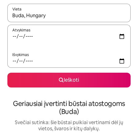
Vieta
Kai pasirodys paieškos rezultatai, juos naršyti galite naudodam
Atvykimas
Išvykimas
Ieškoti
Geriausiai įvertinti būstai atostogoms
(Buda)
Svečiai sutinka: šie būstai puikiai vertinami dėl jų
vietos, švaros ir kitų dalykų.