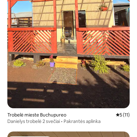
Trobelė mieste Buchupureo
Vidutinis į
5 (11)
Danielys trobelė 2 svečiai • Pakrantės aplinka