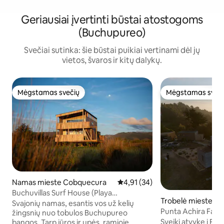
Geriausiai įvertinti būstai atostogoms
(Buchupureo)
Svečiai sutinka: šie būstai puikiai vertinami dėl jų
vietos, švaros ir kitų dalykų.
Mėgstamas svečių
Mėgstamas sveč
Mėgstamas svečių
Mėgstamas sveč
Namas mieste Cobquecura
Vidutinis įvertinimas: 4,91 iš 5, 
4,91 (34)
Buchuvillas Surf House (Playa
Trobelė mieste La
Buchupureo)
Svajonių namas, esantis vos už kelių
Punta Achira Faro
žingsnių nuo tobulos Buchupureo
Sveiki atvykę į Far
bangos. Tarp jūros ir upės, ramioje