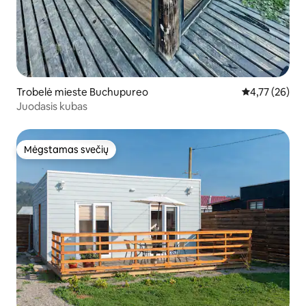
Trobelė mieste Buchupureo
Vidutinis įvert
4,77 (26)
Juodasis kubas
Mėgstamas svečių
Mėgstamas svečių