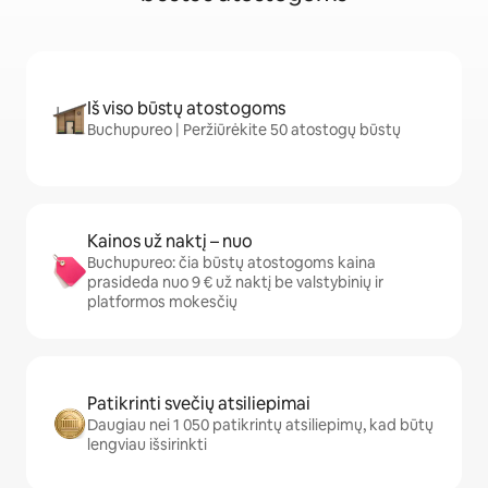
Iš viso būstų atostogoms
Buchupureo | Peržiūrėkite 50 atostogų būstų
Kainos už naktį – nuo
Buchupureo: čia būstų atostogoms kaina
prasideda nuo 9 € už naktį be valstybinių ir
platformos mokesčių
Patikrinti svečių atsiliepimai
Daugiau nei 1 050 patikrintų atsiliepimų, kad būtų
lengviau išsirinkti