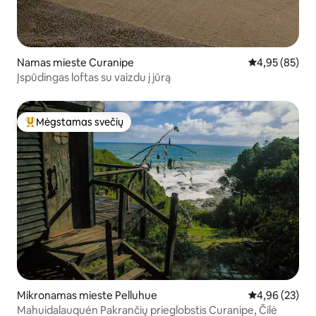
Namas mieste Curanipe
Vidutinis įvert
4,95 (85)
Įspūdingas loftas su vaizdu į jūrą
Mėgstamas svečių
Svečių mėgstamiausias
Mikronamas mieste Pelluhue
Vidutinis įvert
4,96 (23)
Mahuidalauquén Pakrančių prieglobstis Curanipe, Čilė