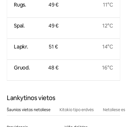
Rugs.
49 €
11°C
Spal.
49 €
12°C
Lapkr.
51 €
14°C
Gruod.
48 €
16°C
Lankytinos vietos
Šaunios vietos netoliese
Kitokio tipo erdvės
Netoliese esa