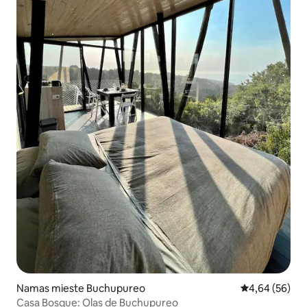
Namas mieste Buchupureo
Vidutinis įvert
4,64 (56)
Casa Bosque: Olas de Buchupureo