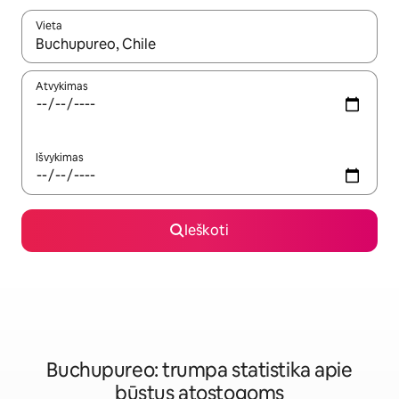
Vieta
Kai pasirodys paieškos rezultatai, juos naršyti galite naudodam
Atvykimas
Išvykimas
Ieškoti
Buchupureo: trumpa statistika apie
būstus atostogoms