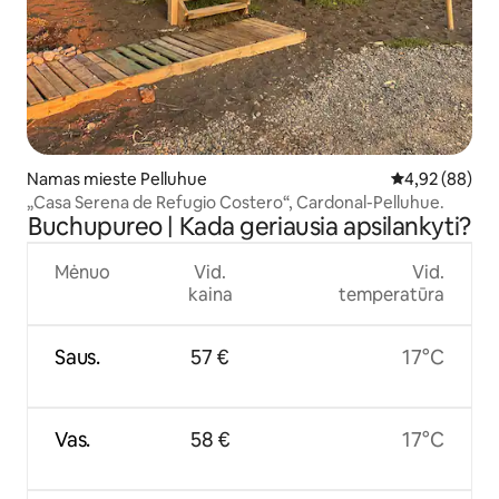
Namas mieste Pelluhue
Vidutinis įvert
4,92 (88)
„Casa Serena de Refugio Costero“, Cardonal-Pelluhue.
Buchupureo | Kada geriausia apsilankyti?
Mėnuo
Vid.
Vid.
kaina
temperatūra
Saus.
57 €
17°C
Vas.
58 €
17°C