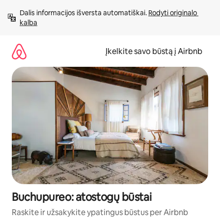
Pereiti
Dalis informacijos išversta automatiškai. 
Rodyti originalo 
prie
kalba
turinio
Įkelkite savo būstą į Airbnb
Buchupureo: atostogų būstai
Raskite ir užsakykite ypatingus būstus per Airbnb