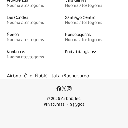
Providencia
Viña del Mar
Nuoma atostogoms
Nuoma atostogoms
Las Condes
Santiago Centro
Nuoma atostogoms
Nuoma atostogoms
Ñuñoa
Konsepsjonas
Nuoma atostogoms
Nuoma atostogoms
Konkonas
Rodyti daugiau
Nuoma atostogoms
Airbnb
Čilė
Ñublė
Itata
Buchupureo
© 2026 Airbnb, Inc.
Privatumas
Sąlygos