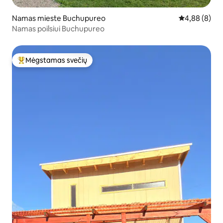
Namas mieste Buchupureo
Vidutinis įver
4,88 (8)
Namas poilsiui Buchupureo
Mėgstamas svečių
Svečių mėgstamiausias