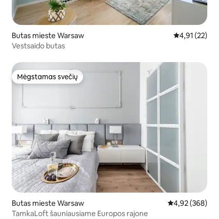
Butas mieste Warsaw
Vidutinis įvert
4,91 (22)
Vestsaido butas
Mėgstamas svečių
Mėgstamas svečių
Butas mieste Warsaw
Vidutinis įverti
4,92 (368)
TamkaLoft šauniausiame Europos rajone