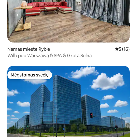
Namas mieste Rybie
Vidutinis į
5 (16)
Willa pod Warszawą & SPA & Grota Solna
Mėgstamas svečių
Mėgstamas svečių