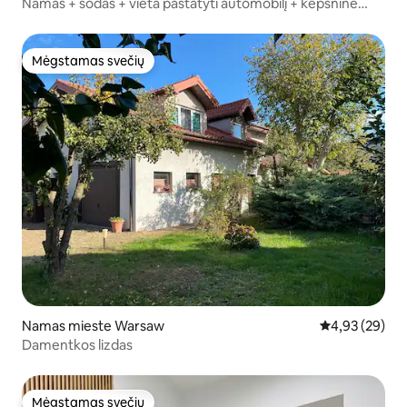
Namas + sodas + vieta pastatyti automobilį + kepsninė
netoli „Metro Marymont“
Mėgstamas svečių
Mėgstamas svečių
Namas mieste Warsaw
Vidutinis įvert
4,93 (29)
Damentkos lizdas
Mėgstamas svečių