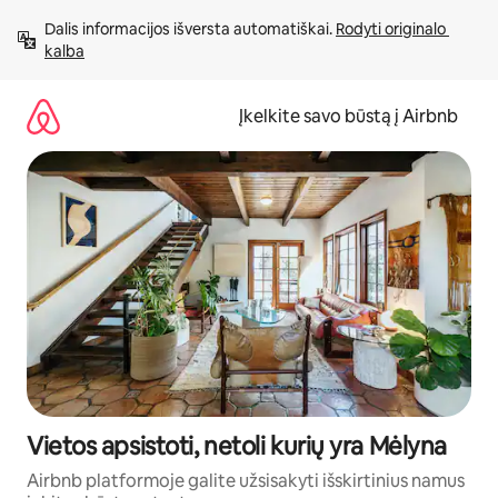
Pereiti
Dalis informacijos išversta automatiškai. 
Rodyti originalo 
prie
kalba
turinio
Įkelkite savo būstą į Airbnb
Vietos apsistoti, netoli kurių yra Mėlyna
Airbnb platformoje galite užsisakyti išskirtinius namus