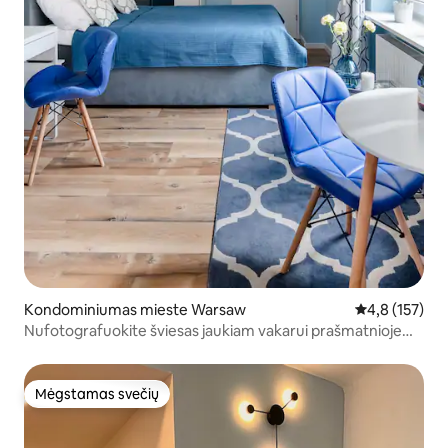
Kondominiumas mieste Warsaw
Vidutinis įvert
4,8 (157)
Nufotografuokite šviesas jaukiam vakarui prašmatnioje
studijoje
Mėgstamas svečių
Mėgstamas svečių