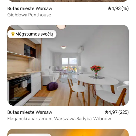
Butas mieste Warsaw
Vidutinis įvert
4,93 (15)
Giełdowa Penthouse
Mėgstamas svečių
Svečių mėgstamiausias
Butas mieste Warsaw
Vidutinis įverti
4,97 (225)
Elegancki apartament Warszawa Sadyba-Wilanów