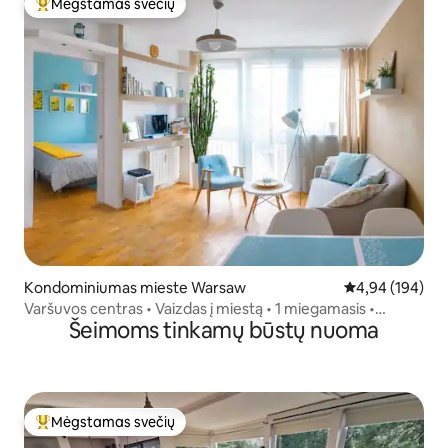
Mėgstamas svečių
Svečių mėgstamiausias
Kondominiumas mieste Warsaw
Vidutinis įverti
4,94 (194)
Varšuvos centras • Vaizdas į miestą • 1 miegamasis •
Šeimoms tinkamų būstų nuoma
Airbnb geriausiųjų 10 %
Mėgstamas svečių
Svečių mėgstamiausias