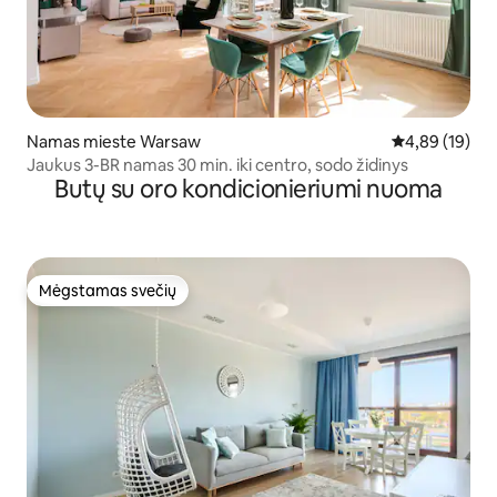
Namas mieste Warsaw
Vidutinis įvert
4,89 (19)
Jaukus 3-BR namas 30 min. iki centro, sodo židinys
Butų su oro kondicionieriumi nuoma
Mėgstamas svečių
Mėgstamas svečių