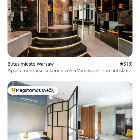
Butas mieste Warsaw
Vidutinis 
5 (3)
Apartamentai su sūkurine vonia Varšuvoje – romantiška
palaima
Mėgstamas svečių
Svečių mėgstamiausias