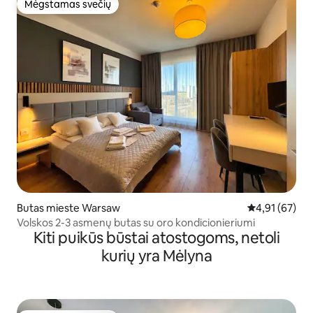
Mėgstamas svečių
Mėgstamas svečių
Butas mieste Warsaw
Vidutinis įvert
4,91 (67)
Volskos 2-3 asmenų butas su oro kondicionieriumi
Kiti puikūs būstai atostogoms, netoli
kurių yra Mėlyna