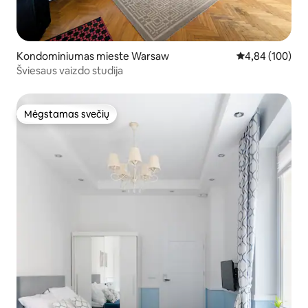
Kondominiumas mieste Warsaw
Vidutinis įverti
4,84 (100)
Šviesaus vaizdo studija
Mėgstamas svečių
Mėgstamas svečių