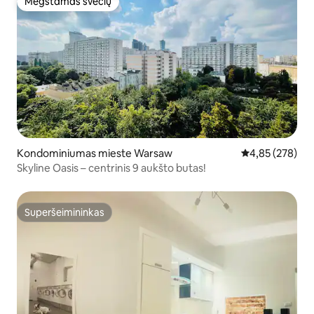
Mėgstamas svečių
Mėgstamas svečių
Kondominiumas mieste Warsaw
Vidutinis įverti
4,85 (278)
Skyline Oasis – centrinis 9 aukšto butas!
Superšeimininkas
Superšeimininkas