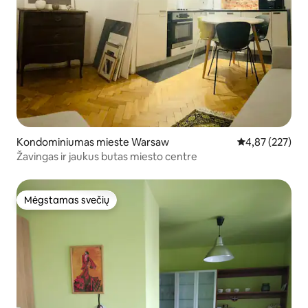
Kondominiumas mieste Warsaw
Vidutinis įverti
4,87 (227)
Žavingas ir jaukus butas miesto centre
Mėgstamas svečių
Mėgstamas svečių