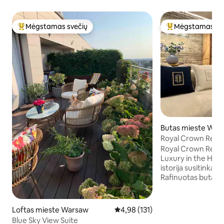
Mėgstamas svečių
Mėgstamas sv
Svečių mėgstamiausias
Svečių mėgstami
Butas mieste War
Royal Crown Reside
Town Luxury
Royal Crown Reside
Luxury in the Hear
istorija susitinka s
Rafinuotas butas
paveldo pastate, 
ramybė, privatuma
žavesys — pačiam
Loftas mieste Warsaw
Vidutinis įvertinimas: 4,98 iš 5, a
4,98 (131)
senamiesčio centr
Blue Sky View Suite