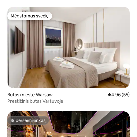
Mėgstamas svečių
Mėgstamas svečių
Butas mieste Warsaw
Vidutinis įvert
4,96 (55)
Prestižinis butas Varšuvoje
Superšeimininkas
Superšeimininkas