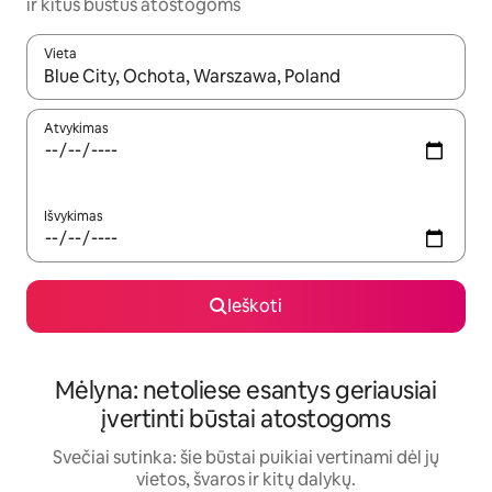
ir kitus būstus atostogoms
Vieta
Kai pasirodys paieškos rezultatai, juos naršyti galite naudodam
Atvykimas
Išvykimas
Ieškoti
Mėlyna: netoliese esantys geriausiai
įvertinti būstai atostogoms
Svečiai sutinka: šie būstai puikiai vertinami dėl jų
vietos, švaros ir kitų dalykų.