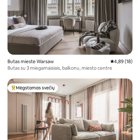
Butas mieste Warsaw
Vidutinis įvert
4,89 (18)
Butas su 3 miegamaisiais, balkonu, miesto centre
Mėgstamas svečių
Svečių mėgstamiausias