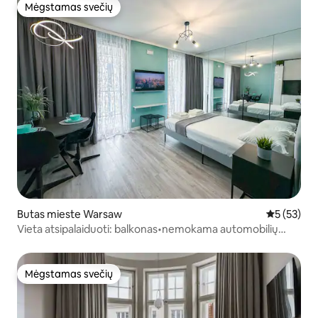
Mėgstamas svečių
Mėgstamas svečių
Butas mieste Warsaw
Vidutinis į
5 (53)
Vieta atsipalaiduoti: balkonas•nemokama automobilių
stovėjimo aikštelė
Mėgstamas svečių
Mėgstamas svečių