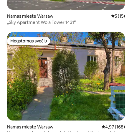
Namas mieste Warsaw
Vidutinis į
5 (15)
„Sky Apartment Wola Tower 1431“
Mėgstamas svečių
Mėgstamas svečių
Namas mieste Warsaw
Vidutinis įverti
4,97 (168)