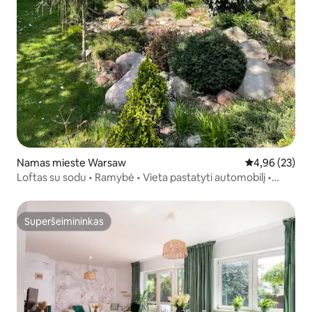
Namas mieste Warsaw
Vidutinis įvert
4,96 (23)
Loftas su sodu • Ramybė • Vieta pastatyti automobilį •
Namų biuras
Superšeimininkas
Superšeimininkas