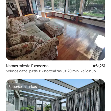
Namas mieste Piaseczno
Vidutinis įv
5 (26)
Šeimos oazė: pirtis ir kino teatras už 20 min. kelio nuo
Varšuvos
Superšeimininkas
Superšeimininkas