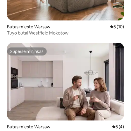
Butas mieste Warsaw
Vidutinis į
5 (10)
Tuyo butai Westfield Mokotow
Superšeimininkas
Superšeimininkas
Butas mieste Warsaw
Vidutinis 
5 (4)