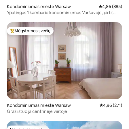
Kondominiumas mieste Warsaw
Vidutinis įverti
4,86 (385)
Ypatingas 1 kambario kondominiumas Varšuvoje, pirtis
(OS)
Mėgstamas svečių
Svečių mėgstamiausias
Kondominiumas mieste Warsaw
Vidutinis įverti
4,96 (271)
Graži studija centrinėje vietoje