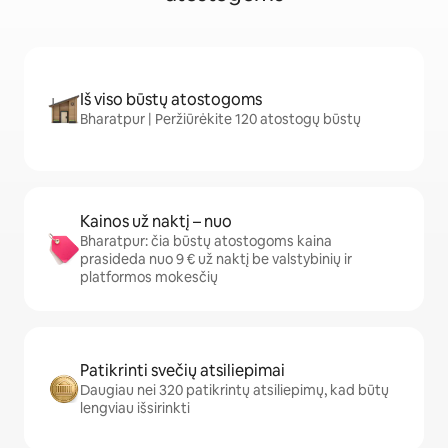
Iš viso būstų atostogoms
Bharatpur | Peržiūrėkite 120 atostogų būstų
Kainos už naktį – nuo
Bharatpur: čia būstų atostogoms kaina
prasideda nuo 9 € už naktį be valstybinių ir
platformos mokesčių
Patikrinti svečių atsiliepimai
Daugiau nei 320 patikrintų atsiliepimų, kad būtų
lengviau išsirinkti