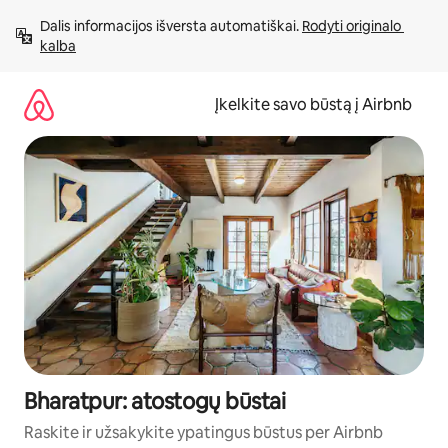
Pereiti
Dalis informacijos išversta automatiškai. 
Rodyti originalo 
prie
kalba
turinio
Įkelkite savo būstą į Airbnb
Bharatpur: atostogų būstai
Raskite ir užsakykite ypatingus būstus per Airbnb