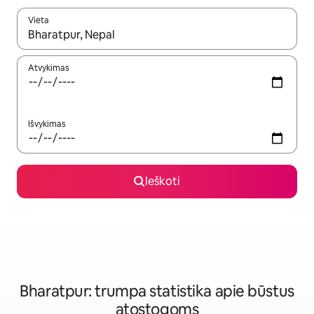
Vieta
Kai pasirodys paieškos rezultatai, juos naršyti galite naudodam
Atvykimas
Išvykimas
Ieškoti
Bharatpur: trumpa statistika apie būstus
atostogoms