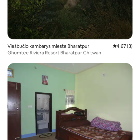
Viešbučio kambarys mieste Bharatpur
Vidutinis įver
4,67 (3)
Ghumtee Riviera Resort Bharatpur Chitwan