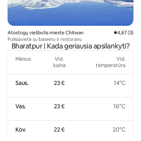
Atostogų viešbutis mieste Chitwan
Vidutinis įver
4,67 (3)
Poilsiavietė su baseinu ir restoranu
Bharatpur | Kada geriausia apsilankyti?
Mėnuo
Vid.
Vid.
kaina
temperatūra
Saus.
23 €
14°C
Vas.
23 €
16°C
Kov.
22 €
20°C