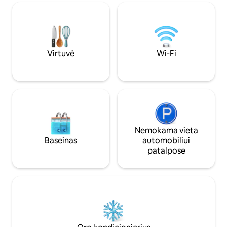
namuose yra daug vietos, kuria galėsite
mėgautis. ** Rodoma kaina yra už 1
atskirą kambarį - parašykite mums apie
papildomus kambarius už tą pačią
kainą.** Airbnb Sauraha 5 populiariausi
Virtuvė
Wi-Fi
Nemokama vieta
Baseinas
automobiliui
patalpose