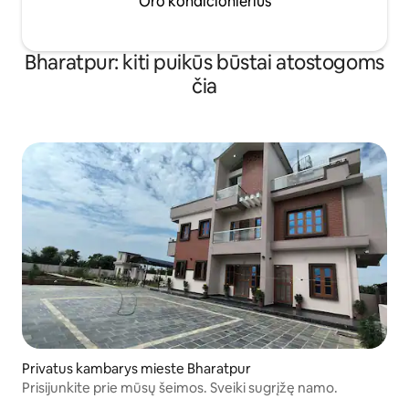
Oro kondicionierius
Bharatpur: kiti puikūs būstai atostogoms
čia
Privatus kambarys mieste Bharatpur
Prisijunkite prie mūsų šeimos. Sveiki sugrįžę namo.