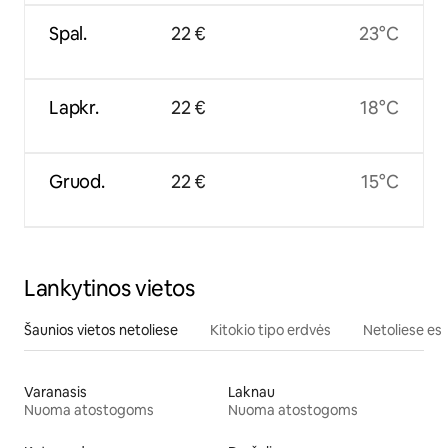
Spal.
22 €
23°C
Lapkr.
22 €
18°C
Gruod.
22 €
15°C
Lankytinos vietos
Šaunios vietos netoliese
Kitokio tipo erdvės
Netoliese esa
Varanasis
Laknau
Nuoma atostogoms
Nuoma atostogoms