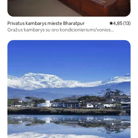
Privatus kambarys mieste Bharatpur
Vidutinis įvert
4,85 (13)
Gražus kambarys su oro kondicionieriumi/vonios
kambarys