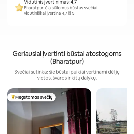
Vidutinis įvertinimas: 4,7
Bharatpur: čia siūlomus būstus svečiai
vidutiniškai įvertina 4,7 iš 5
Geriausiai įvertinti būstai atostogoms
(Bharatpur)
Svečiai sutinka: šie būstai puikiai vertinami dėl jų
vietos, švaros ir kitų dalykų.
Mėgstamas svečių
Svečių mėgstamiausias