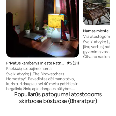
Namas mieste Chit
ct
Vila atostogoms – 
gyvenimas
Sveiki atvykę į „Va
jūsų vartus į aute
gyvenimą vos už 5
Čitvano nacionalin
nuo paukščių giesm
Privatus kambarys mieste Ratna
Vidutinis įvertinimas: 5 iš 5, 
5 (21)
pro mūsų ūkį ir žu
nagar
Paukščių stebėjimo namai
auksinius saulėlydž
Sveiki atvykę į „The Birdwatchers
Turistiniai autobusa
Homestay“. Pavadintas dėl mano tėvo,
mūsų vartų. Atraski
kuris turi daugiau nei 40 metų patirties ir
pasivaikščiojimais
begalinių žinių apie dangaus būtybes.
pasivažinėjimais k
Populiarūs patogumai atostogoms
Mūsų namai yra šeimos namai, kuriuose
safariais ir dar dau
yra daug vietos, kuriomis galite pasidalyti
skirtuose būstuose (Bharatpur)
organizuoja jūsų š
apsilankymo mūsų gražiame Čitvano
kaip svečiai, išeiki
nacionaliniame parke metu. Su 3 aukštais
ir 2 papildomomis stogo terasomis mūsų