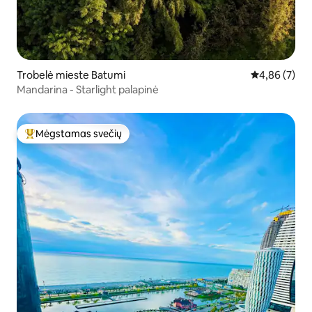
Trobelė mieste Batumi
Vidutinis įver
4,86 (7)
Mandarina - Starlight palapinė
Mėgstamas svečių
Svečių mėgstamiausias