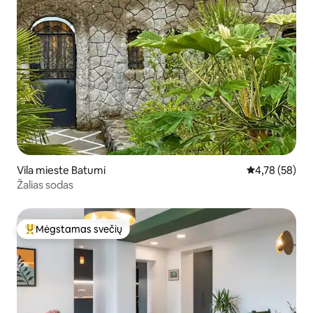
Vila mieste Batumi
Vidutinis įvert
4,78 (58)
Žalias sodas
Mėgstamas svečių
Svečių mėgstamiausias