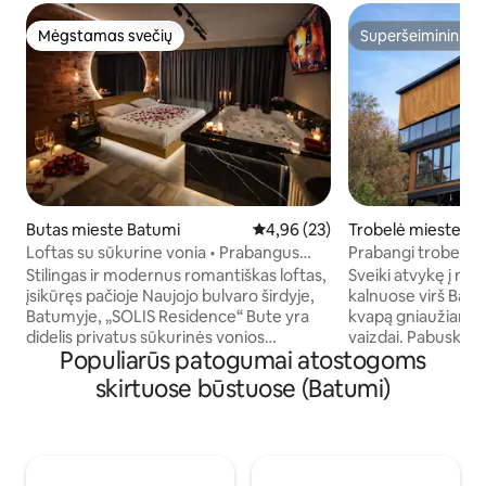
Mėgstamas svečių
Superšeimininkas
Mėgstamas svečių
Superšeimininkas
Butas mieste Batumi
Vidutinis įvertinimas: 4,96 iš 5, 
4,96 (23)
Trobelė mieste Ba
Loftas su sūkurine vonia • Prabangus
Prabangi trobelė su
romantiškas poilsis • Batumis
Stilingas ir modernus romantiškas loftas,
Sveiki atvykę į m
įsikūręs pačioje Naujojo bulvaro širdyje,
kalnuose virš Batum
Batumyje, „SOLIS Residence“ Bute yra
kvapą gniaužiantys
didelis privatus sūkurinės vonios
vaizdai. Pabuskit
Populiarūs patogumai atostogoms
įrenginys, jauki dvigulė lova (180–220 cm
kalnų oru, mėgauki
pločio), elegantiškas aplinkos
stebėkite nepamir
skirtuose būstuose (Batumi)
apšvietimas ir plytų lofto dizainas. Vos 3
virš Juodosios jūros
minutės pėsčiomis iki jūros ir Kačinskio
romantiškoms išv
parko, netoli prekybos centro „Metro
atostogoms ar sm
City Mall“, restoranų ir kavinių. Puikiai
su draugais. Stiling
tinka poroms, ieškančioms
erdvės ir visiškas