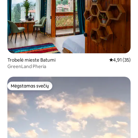
Trobelė mieste Batumi
Vidutinis įvert
4,91 (35)
GreenLand Pheria
Mėgstamas svečių
Mėgstamas svečių