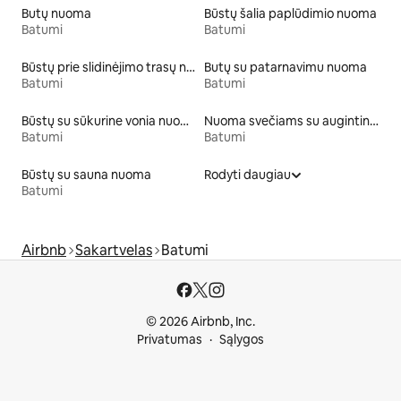
Butų nuoma
Būstų šalia paplūdimio nuoma
Batumi
Batumi
Būstų prie slidinėjimo trasų nuoma
Butų su patarnavimu nuoma
Batumi
Batumi
Būstų su sūkurine vonia nuoma
Nuoma svečiams su augintiniais
Batumi
Batumi
Būstų su sauna nuoma
Rodyti daugiau
Batumi
Airbnb
Sakartvelas
Batumi
© 2026 Airbnb, Inc.
Privatumas
Sąlygos