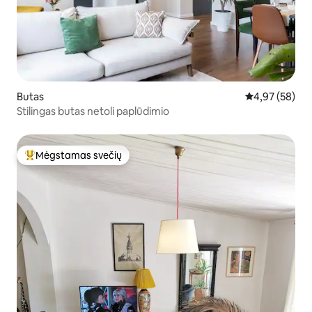
Butas
Vidutinis įvert
4,97 (58)
Stilingas butas netoli paplūdimio
Mėgstamas svečių
Svečių mėgstamiausias