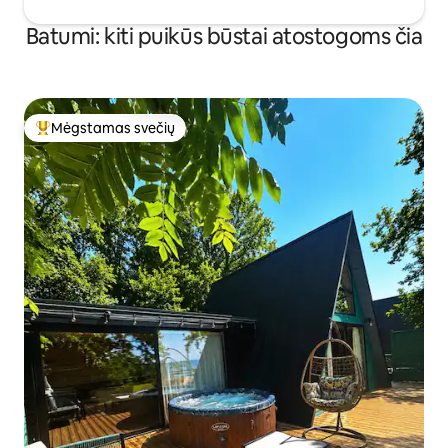
Batumi: kiti puikūs būstai atostogoms čia
Mėgstamas svečių
Svečių mėgstamiausias