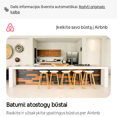
Pereiti
Dalis informacijos išversta automatiškai. 
Rodyti originalo 
prie
kalba
turinio
Įkelkite savo būstą į Airbnb
Batumi: atostogų būstai
Raskite ir užsakykite ypatingus būstus per Airbnb