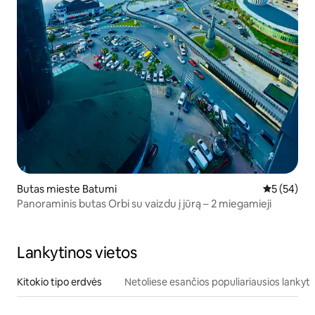
Butas mieste Batumi
Vidutinis įv
5 (54)
Panoraminis butas Orbi su vaizdu į jūrą – 2 miegamieji
Lankytinos vietos
Kitokio tipo erdvės
Netoliese esančios populiariausios lankyti