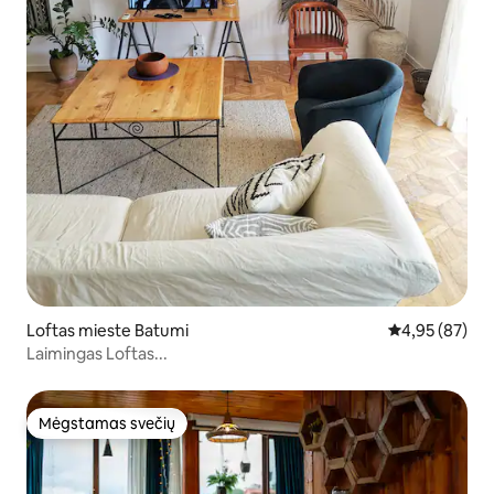
Loftas mieste Batumi
Vidutinis įvert
4,95 (87)
Laimingas Loftas...
Mėgstamas svečių
Mėgstamas svečių