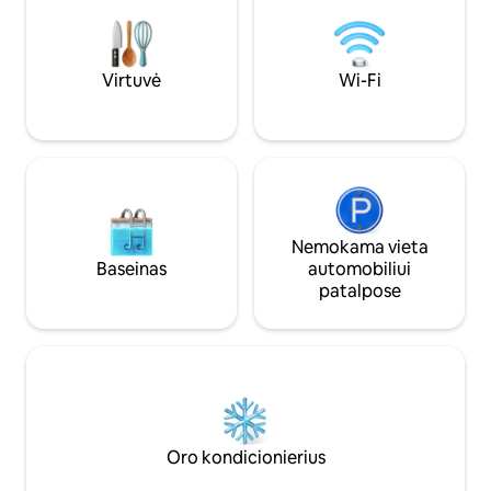
atpalaiduojančios ir intymios viešnagės.
idealią vietą atsipal
Bute yra viskas, ko reikia patogiam
nepamirštamus pr
apsistojimui: oro kondicionierius, belaidis
gamtos apsuptyje 
internetas, virtuvės įranga ir visi
komfortu vienoje g
Virtuvė
Wi-Fi
būtiniausi patogumai.
Nemokama vieta
Baseinas
automobiliui
patalpose
Oro kondicionierius