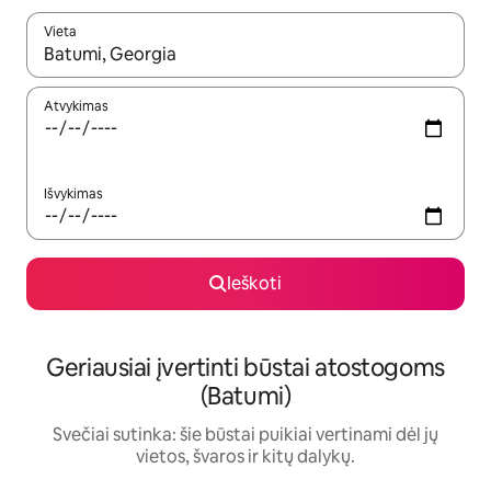
Vieta
Kai pasirodys paieškos rezultatai, juos naršyti galite naudodam
Atvykimas
Išvykimas
Ieškoti
Geriausiai įvertinti būstai atostogoms
(Batumi)
Svečiai sutinka: šie būstai puikiai vertinami dėl jų
vietos, švaros ir kitų dalykų.