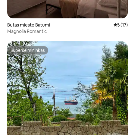
Butas mieste Batumi
Vidutinis į
5 (17)
Magnolia Romantic
Superšeimininkas
Superšeimininkas