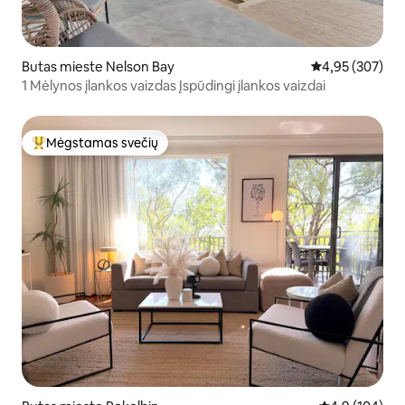
Butas mieste Nelson Bay
Vidutinis įverti
4,95 (307)
1 Mėlynos įlankos vaizdas Įspūdingi įlankos vaizdai
Mėgstamas svečių
Svečių mėgstamiausias