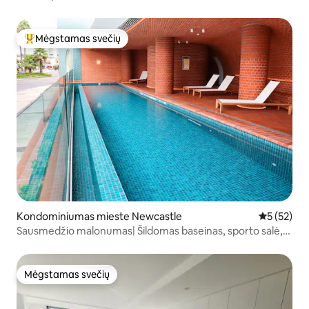
Mėgstamas svečių
Svečių mėgstamiausias
Kondominiumas mieste Newcastle
Vidutinis į
5 (52)
Sausmedžio malonumas| Šildomas baseinas, sporto salė,
pirtis
Mėgstamas svečių
Mėgstamas svečių