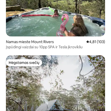
Namas mieste Mount Rivers
Vidutinis įverti
4,81 (103)
Įspūdingi vaizdai su 10pp SPA ir Tesla įkrovikliu
Mėgstamas svečių
Mėgstamas svečių