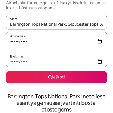
Airbnb platformoje galite užsisakyti išskirtinius namus
ir kitus būstus atostogoms
Vieta
Kai pasirodys paieškos rezultatai, juos naršyti galite naudodam
Atvykimas
Išvykimas
Ieškoti
Barrington Tops National Park: netoliese
esantys geriausiai įvertinti būstai
atostogoms