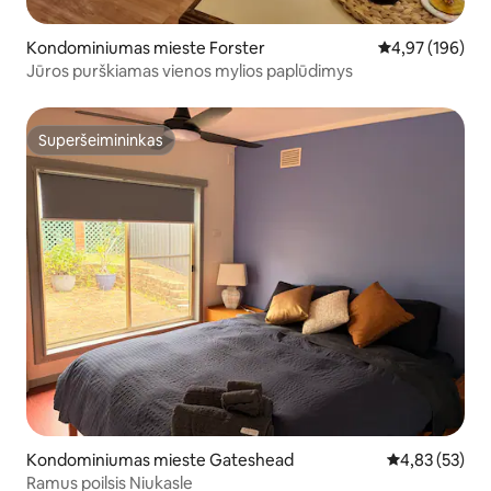
Kondominiumas mieste Forster
Vidutinis įverti
4,97 (196)
Jūros purškiamas vienos mylios paplūdimys
Superšeimininkas
Superšeimininkas
Kondominiumas mieste Gateshead
Vidutinis įvert
4,83 (53)
Ramus poilsis Niukasle