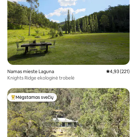
Namas mieste Laguna
Vidutinis įverti
4,93 (221)
Knights Ridge ekologinė trobelė
Mėgstamas svečių
Svečių mėgstamiausias