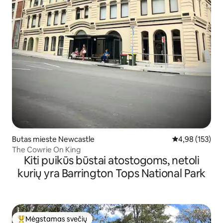
Butas mieste Newcastle
Vidutinis įverti
4,98 (153)
The Cowrie On King
Kiti puikūs būstai atostogoms, netoli
kurių yra Barrington Tops National Park
Mėgstamas svečių