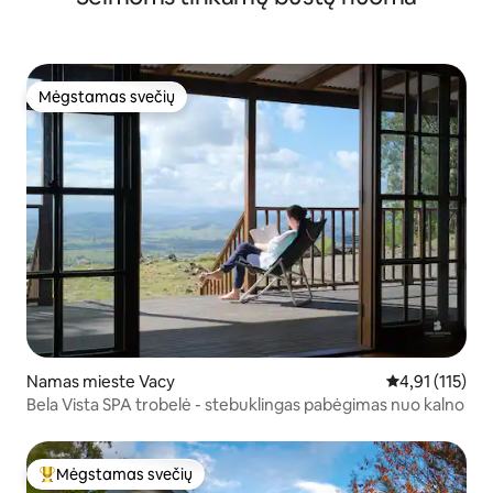
Mėgstamas svečių
Mėgstamas svečių
Namas mieste Vacy
Vidutinis įvert
4,91 (115)
Bela Vista SPA trobelė - stebuklingas pabėgimas nuo kalno
Mėgstamas svečių
Svečių mėgstamiausias