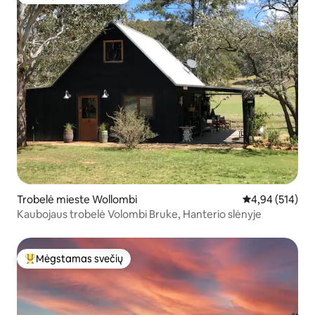
Svečių mėgstamiausias
Trobelė mieste Wollombi
Vidutinis įverti
4,94 (514)
Kaubojaus trobelė Volombi Bruke, Hanterio slėnyje
Mėgstamas svečių
Svečių mėgstamiausias