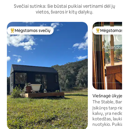
Svečiai sutinka: šie būstai puikiai vertinami dėl jų
vietos, švaros ir kitų dalykų.
Mėgstamas svečių
Mėgstamas sv
Svečių mėgstamiausias
Svečių mėgstami
Viešnagė ūkyje m
Grove
The Stable, Band
Įsikūręs tarp rie
kalvų, yra nedideli
kotedžas, laukiant
nuotykio. Puikiai 