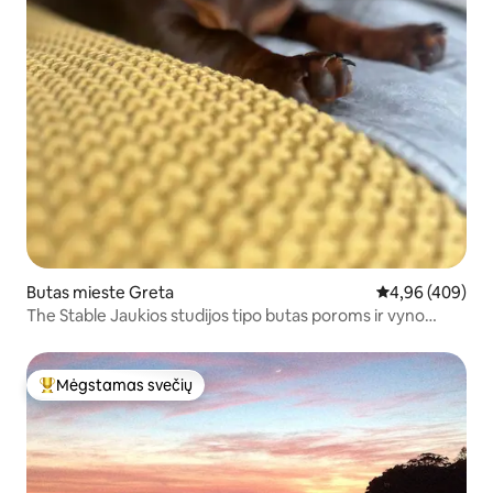
Butas mieste Greta
Vidutinis įverti
4,96 (409)
The Stable Jaukios studijos tipo butas poroms ir vyno
mėgėjams.
Mėgstamas svečių
Svečių mėgstamiausias