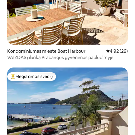
Kondominiumas mieste Boat Harbour
Vidutinis įvert
4,92 (26)
VAIZDAS į įlanką Prabangus gyvenimas paplūdimyje
Mėgstamas svečių
Svečių mėgstamiausias