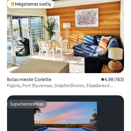
Mėgstamas svečių
Svečių mėgstamiausias
Butas mieste Corlette
Vidutinis įverti
4,98 (163)
Pajūris, Port Styvensas, DolphinShores, 3 baidarės ir
irklentės
Superšeimininkas
Superšeimininkas