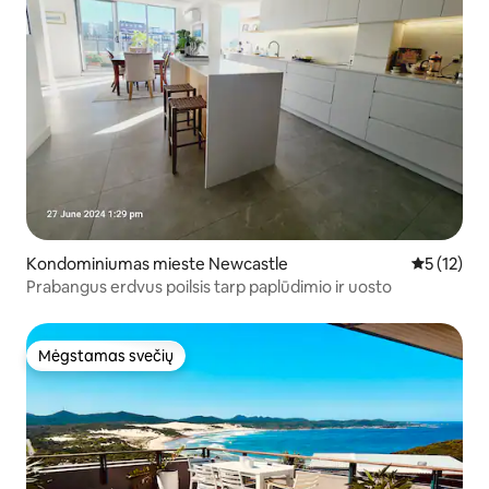
Kondominiumas mieste Newcastle
Vidutinis į
5 (12)
Prabangus erdvus poilsis tarp paplūdimio ir uosto
Mėgstamas svečių
Mėgstamas svečių