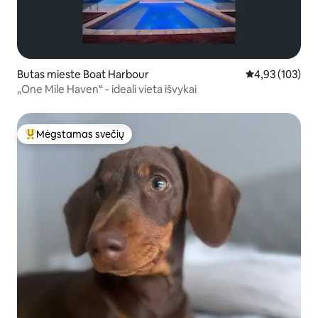
Butas mieste Boat Harbour
Vidutinis įverti
4,93 (103)
„One Mile Haven“ - ideali vieta išvykai
Mėgstamas svečių
Svečių mėgstamiausias