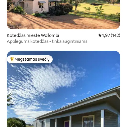
Kotedžas mieste Wollombi
Vidutinis įverti
4,97 (142)
Applegums kotedžas - tinka augintiniams
Mėgstamas svečių
Svečių mėgstamiausias