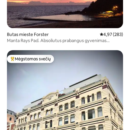
Butas mieste Forster
Vidutinis įverti
4,97 (283)
Manta Rays Pad. Absoliutus prabangus gyvenimas
paplūdimyje.
Mėgstamas svečių
Svečių mėgstamiausias