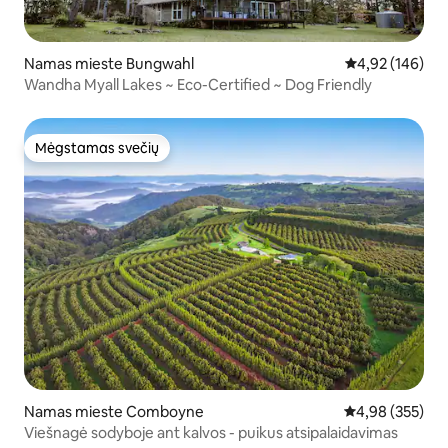
Namas mieste Bungwahl
Vidutinis įverti
4,92 (146)
Wandha Myall Lakes ~ Eco-Certified ~ Dog Friendly
Mėgstamas svečių
Mėgstamas svečių
Namas mieste Comboyne
Vidutinis įverti
4,98 (355)
Viešnagė sodyboje ant kalvos - puikus atsipalaidavimas