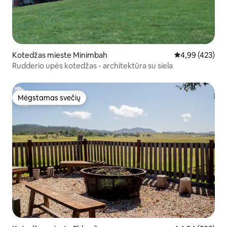
Kotedžas mieste Minimbah
Vidutinis įverti
4,99 (423)
Rudderio upės kotedžas - architektūra su siela
Mėgstamas svečių
Mėgstamas svečių