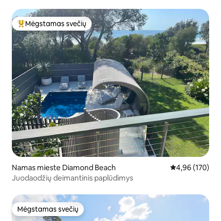
Mėgstamas svečių
Svečių mėgstamiausias
Namas mieste Diamond Beach
Vidutinis įverti
4,96 (170)
Juodaodžių deimantinis paplūdimys
Mėgstamas svečių
Mėgstamas svečių