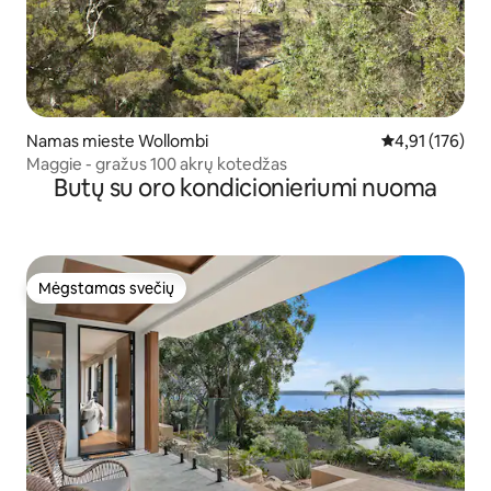
Namas mieste Wollombi
Vidutinis įverti
4,91 (176)
Maggie - gražus 100 akrų kotedžas
Butų su oro kondicionieriumi nuoma
Mėgstamas svečių
Mėgstamas svečių