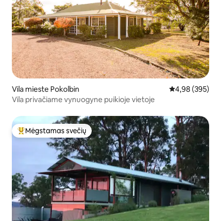
Vila mieste Pokolbin
Vidutinis įverti
4,98 (395)
Vila privačiame vynuogyne puikioje vietoje
Mėgstamas svečių
Svečių mėgstamiausias