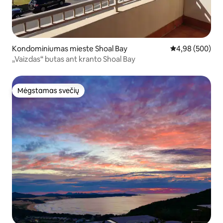
Kondominiumas mieste Shoal Bay
Vidutinis įverti
4,98 (500)
„Vaizdas“ butas ant kranto Shoal Bay
Mėgstamas svečių
Mėgstamas svečių