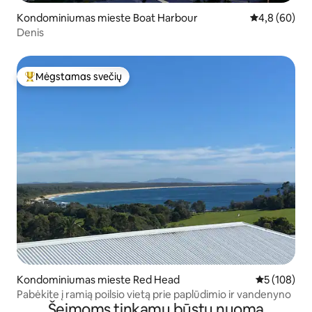
Kondominiumas mieste Boat Harbour
Vidutinis įver
4,8 (60)
Denis
Mėgstamas svečių
Svečių mėgstamiausias
Kondominiumas mieste Red Head
Vidutinis įve
5 (108)
Pabėkite į ramią poilsio vietą prie paplūdimio ir vandenyno
Šeimoms tinkamų būstų nuoma