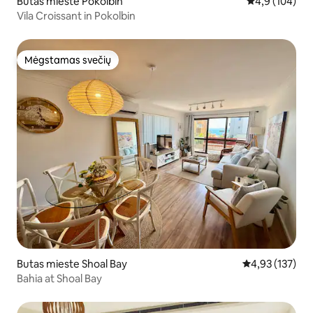
Butas mieste Pokolbin
Vidutinis įvert
4,9 (104)
Vila Croissant in Pokolbin
Mėgstamas svečių
Mėgstamas svečių
Butas mieste Shoal Bay
Vidutinis įverti
4,93 (137)
Bahia at Shoal Bay