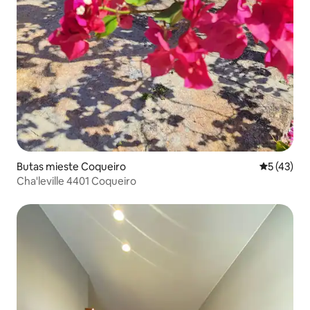
Butas mieste Coqueiro
Vidutinis į
5 (43)
Cha'leville 4401 Coqueiro