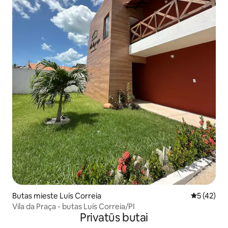
Butas mieste Luís Correia
Vidutinis į
5 (42)
Vila da Praça - butas Luís Correia/PI
Privatūs butai