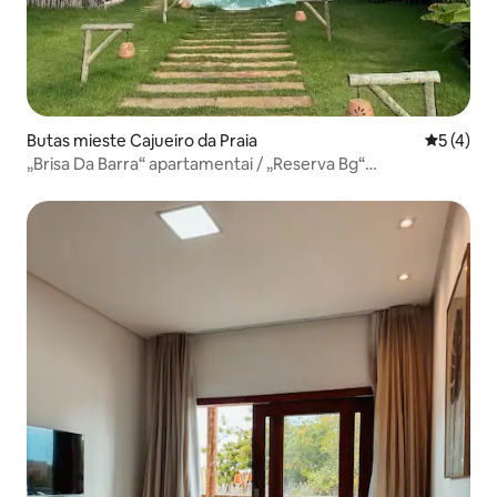
Butas mieste Cajueiro da Praia
Vidutinis 
5 (4)
„Brisa Da Barra“ apartamentai / „Reserva Bg“
kondominiumas