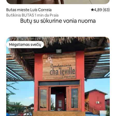
Butas mieste Luís Correia
Vidutinis įvert
4,89 (63)
Butikinis BUTAS 1 min da Praia
Butų su sūkurine vonia nuoma
Mėgstamas svečių
Mėgstamas svečių