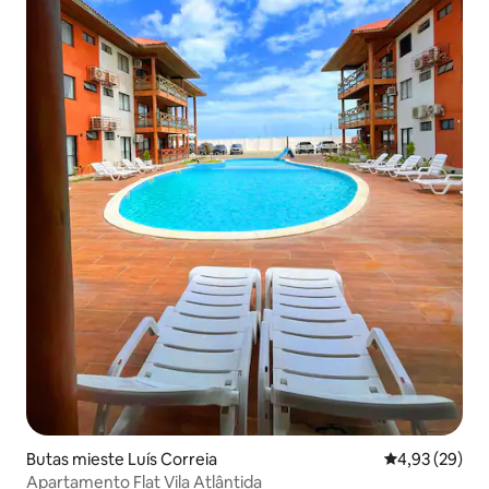
Butas mieste Luís Correia
Vidutinis įvert
4,93 (29)
Apartamento Flat Vila Atlântida