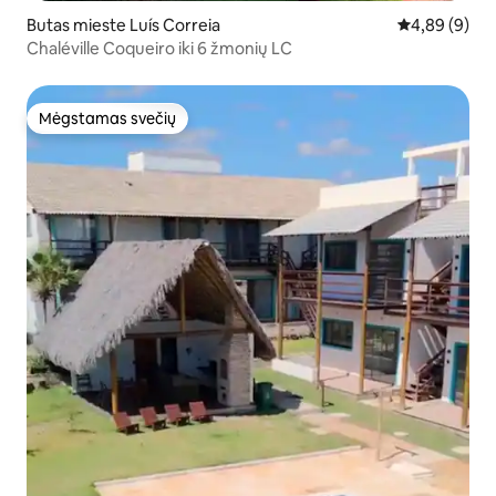
Butas mieste Luís Correia
Vidutinis įver
4,89 (9)
Chaléville Coqueiro iki 6 žmonių LC
Mėgstamas svečių
Mėgstamas svečių