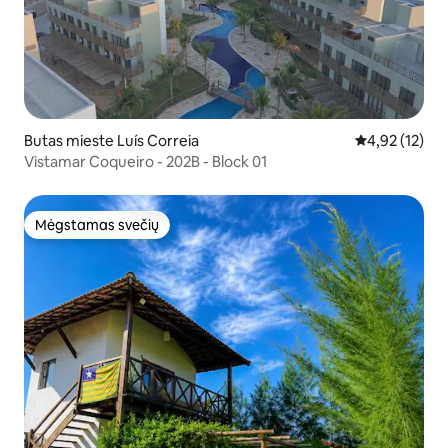
Butas mieste Luís Correia
Vidutinis įvert
4,92 (12)
Vistamar Coqueiro - 202B - Block 01
Mėgstamas svečių
Mėgstamas svečių