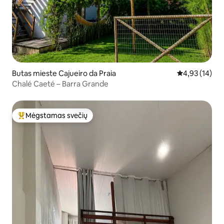
Butas mieste Cajueiro da Praia
Vidutinis įvert
4,93 (14)
Chalé Caeté – Barra Grande
Mėgstamas svečių
Svečių mėgstamiausias