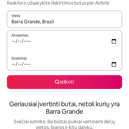
Raskite ir užsakykite išskirtinius butus per Airbnb
Vieta
Kai pasirodys paieškos rezultatai, juos naršyti galite naudodam
Atvykimas
Išvykimas
Ieškoti
Geriausiai įvertinti butai, netoli kurių yra
Barra Grande
Svečiai sutinka: šie būstai puikiai vertinami dėl jų
vietos, švaros ir kitų dalykų.