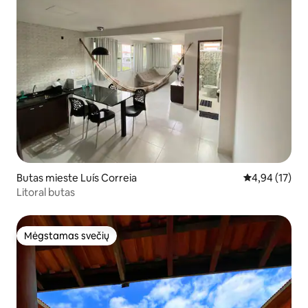
Butas mieste Luís Correia
Vidutinis įvert
4,94 (17)
Litoral butas
Mėgstamas svečių
Mėgstamas svečių