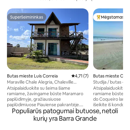
Superšeimininkas
Mėgstamas sv
Superšeimininkas
Svečių mėgstami
Butas mieste Luís Correia
Vidutinis įvertinimas: 4,71 iš 5,
4,71 (7)
Butas mieste Coq
Maraville Chale Alegria, Chaleville
Studija / butas - P
Maramar
Pėsčiomis smėlyje
Atsipalaiduokite su šeima šiame
Atsipalaiduokite s
ramiame, žavingame būste Maramaro
ramiame būste neto
paplūdimyje, gražiausiuose
do Coqueiro lankyti
paplūdimiuose Piauiense pakrantėje.
išeikite iš kondomi
Populiarūs patogumai butuose, netoli
Poilsio namelis Chaleville kondominiume
paplūdimio smėlio. Su vaizdu į jūrą, but
su visa laisvalaikio zona su baseinu,
pirmame aukšte, l
kurių yra Barra Grande
kepsnine, ekologine žaidimų aikštele ir
laiptų ir visiškai 
gražiu kraštovaizdžiu. Chale yra
Lanksčiai nustato