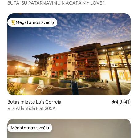
BUTAI SU PATARNAVIMU MACAPA MY LOVE 1
Mėgstamas svečių
Svečių mėgstamiausias
Butas mieste Luís Correia
Vidutinis įve
4,9 (41)
Vila Atlântida Flat 205A
Mėgstamas svečių
Mėgstamas svečių