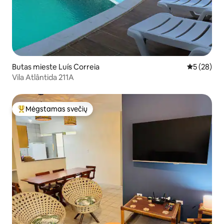
Butas mieste Luís Correia
Vidutinis įv
5 (28)
Vila Atlântida 211A
Mėgstamas svečių
Svečių mėgstamiausias