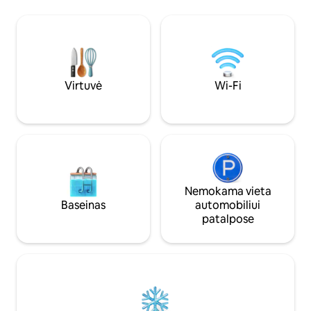
PIRMAME AUKŠTE, nepriklausomas
išvykimo laiką, kad
įėjimas iš apatinio balkono. Kambariai su
būtų iki 24 val.! Trumpiausia viešnagė:
oro kondicionieriais ir visa virtuvė. 5 min.
Atostogos : 2 nakty
kelio automobiliu nuo Maramar ir
*** Mes neteikiame
Macapa paplūdimių, už 15 min. kelio
tualeto reikmenų 
automobiliu nuo Coqueiro/Barramares ir
už 45 min. kelio nuo Barra Grande.
Virtuvė
Wi-Fi
Nemokama vieta
Baseinas
automobiliui
patalpose