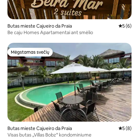
Butas mieste Cajueiro da Praia
Vidutinis 
5 (6)
Be caju Homes Apartamentai ant smėlio
Mėgstamas svečių
Mėgstamas svečių
Butas mieste Cajueiro da Praia
Vidutinis 
5 (8)
Visas butas „Villas Bobz“ kondominiume