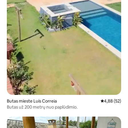
Butas mieste Luís Correia
Vidutinis įvert
4,88 (52)
Butas už 200 metrų nuo paplūdimio.