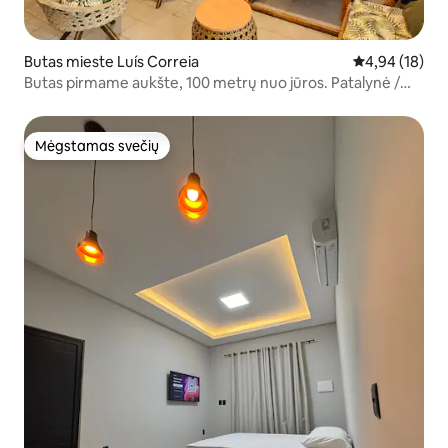
Butas mieste Luís Correia
Vidutinis įvert
4,94 (18)
Butas pirmame aukšte, 100 metrų nuo jūros. Patalynė /
vonios kambario rankšluosčiai
Mėgstamas svečių
Mėgstamas svečių