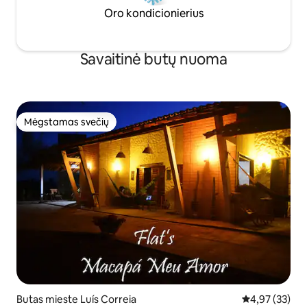
Oro kondicionierius
Savaitinė butų nuoma
Mėgstamas svečių
Mėgstamas svečių
Butas mieste Luís Correia
Vidutinis įvert
4,97 (33)