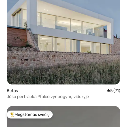
Butas
Vidutinis į
5 (71)
Jūsų pertrauka Pfalco vynuogynų viduryje
Mėgstamas svečių
Svečių mėgstamiausias