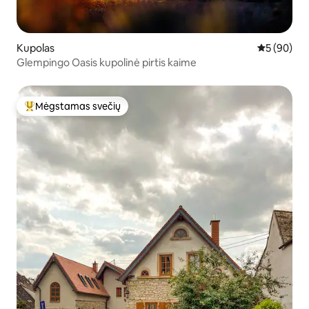
Kupolas
Vidutinis įv
5 (90)
Glempingo Oasis kupolinė pirtis kaime
Mėgstamas svečių
Svečių mėgstamiausias