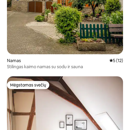
Namas
Vidutinis į
5 (12)
Stilingas kaimo namas su sodu ir sauna
Mėgstamas svečių
Mėgstamas svečių