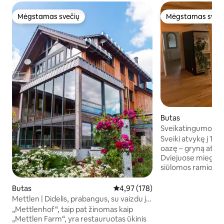
Mėgstamas svečių
Mėgstamas sveč
Mėgstamas svečių
Mėgstamas sveč
Butas
Sveikatingumo oazė
su sauna
Sveiki atvykę į 12
oazę – gryną atsip
Dviejuose miegam
siūlomos ramios nak
asmenims su Hima
dušu ir balkonu su
Butas
Vidutinis įvertinimas: 4,97 iš 5, a
4,97 (178)
kepsnine ir valgom
Mettlen | Didelis, prabangus, su vaizdu į
gniaužiančiais pan
Alpes
„Mettlenhof“, taip pat žinomas kaip
Galerija įtikina poi
„Mettlen Farm“, yra restauruotas ūkinis