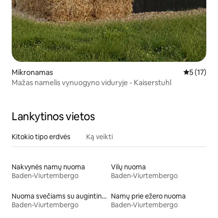
Mikronamas
Vidutinis į
5 (17)
Mažas namelis vynuogyno viduryje - Kaiserstuhl
Lankytinos vietos
Kitokio tipo erdvės
Ką veikti
Nakvynės namų nuoma
Vilų nuoma
Baden-Viurtembergo
Baden-Viurtembergo
Nuoma svečiams su augintiniais
Namų prie ežero nuoma
Baden-Viurtembergo
Baden-Viurtembergo