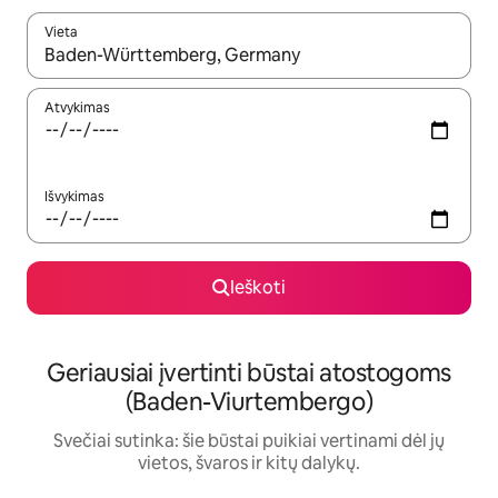
Vieta
Kai pasirodys paieškos rezultatai, juos naršyti galite naudodam
Atvykimas
Išvykimas
Ieškoti
Geriausiai įvertinti būstai atostogoms
(Baden-Viurtembergo)
Svečiai sutinka: šie būstai puikiai vertinami dėl jų
vietos, švaros ir kitų dalykų.