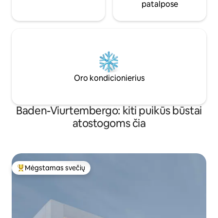
patalpose
Oro kondicionierius
Baden-Viurtembergo: kiti puikūs būstai
atostogoms čia
Mėgstamas svečių
Svečių mėgstamiausias