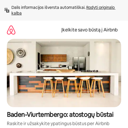
Pereiti
Dalis informacijos išversta automatiškai. 
Rodyti originalo 
prie
kalba
turinio
Įkelkite savo būstą į Airbnb
Baden-Viurtembergo: atostogų būstai
Raskite ir užsakykite ypatingus būstus per Airbnb