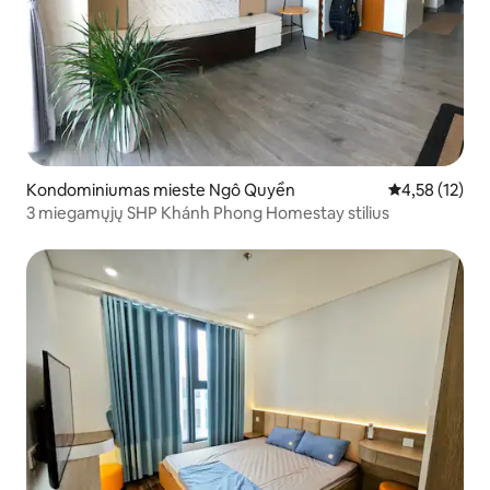
Kondominiumas mieste Ngô Quyền
Vidutinis įvert
4,58 (12)
3 miegamųjų SHP Khánh Phong Homestay stilius