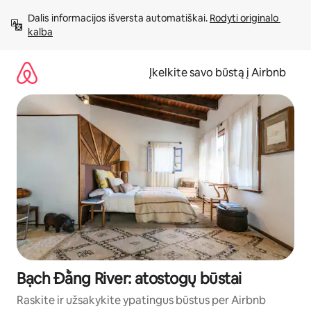
Pereiti
Dalis informacijos išversta automatiškai. 
Rodyti originalo 
prie
kalba
turinio
Įkelkite savo būstą į Airbnb
Bạch Đằng River: atostogų būstai
Raskite ir užsakykite ypatingus būstus per Airbnb