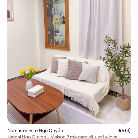
Namas mieste Ngô Quyền
Vidutinis 
5 (3)
Namai Ngo Quyen – Maison 2 miegamieji + sofa-lova