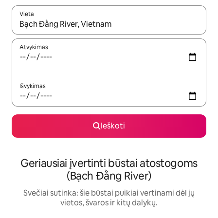
Vieta
Kai pasirodys paieškos rezultatai, juos naršyti galite naudodam
Atvykimas
Išvykimas
Ieškoti
Geriausiai įvertinti būstai atostogoms
(Bạch Đằng River)
Svečiai sutinka: šie būstai puikiai vertinami dėl jų
vietos, švaros ir kitų dalykų.