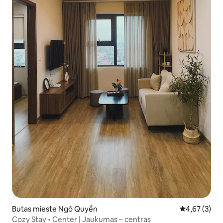
Butas mieste Ngô Quyền
Vidutinis įver
4,67 (3)
Cozy Stay • Center | Jaukumas – centras