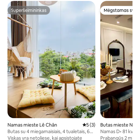
Superšeimininkas
Mėgstamas sveč
Superšeimininkas
Mėgstamas sveč
Namas mieste Lê Chân
Vidutinis įvertinimas: 5 iš 5,
5 (3)
Butas mieste Ngô
Butas su 4 miegamaisiais, 4 tualetais, 6
Namas D• 81 kv. m
lovomis ir 2 čiužiniais – senamiestis
įkvėptas• „Lux“ pa
Viskas yra netoliese, kai apsistojate
Prabangūs 2 miega