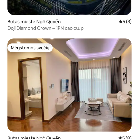
Butas mieste Ngô Quyền
Vidutinis 
5 (3)
Doji Diamond Crown – 1PN cao cաp
Mėgstamas svečių
Mėgstamas svečių
Butas mieste Ngô Quyền
Vidutinis 
5 (8)